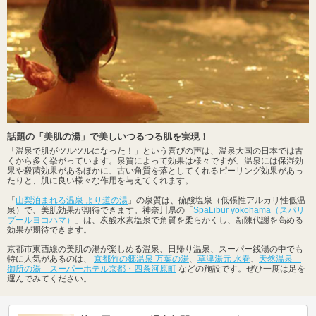
話題の「美肌の湯」で美しいつるつる肌を実現！
「温泉で肌がツルツルになった！」という喜びの声は、温泉大国の日本では古
くから多く挙がっています。泉質によって効果は様々ですが、温泉には保湿効
果や殺菌効果があるほかに、古い角質を落としてくれるピーリング効果があっ
たりと、肌に良い様々な作用を与えてくれます。
「
山梨泊まれる温泉 より道の湯
」の泉質は、硫酸塩泉（低張性アルカリ性低温
泉）で、美肌効果が期待できます。神奈川県の「
SpaLibur yokohama（スパリ
ブールヨコハマ）
」は、炭酸水素塩泉で角質を柔らかくし、新陳代謝を高める
効果が期待できます。
京都市東西線の美肌の湯が楽しめる温泉、日帰り温泉、スーパー銭湯の中でも
特に人気があるのは、
京都竹の郷温泉 万葉の湯
、
草津湯元 水春
、
天然温泉
御所の湯 スーパーホテル京都・四条河原町
などの施設です。ぜひ一度は足を
運んでみてください。