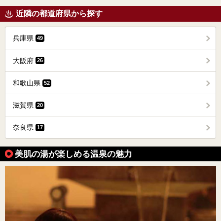
近隣の都道府県から探す
兵庫県
49
大阪府
26
和歌山県
52
滋賀県
20
奈良県
17
美肌の湯が楽しめる温泉の魅力