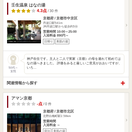
壬生温泉 はなの湯
4.3点
/ 30 件
京都府 / 京都市中京区
丹波口駅541m
JR丹波口駅から徒歩約5分
営業時間 10:00～25:00
入浴料金 890円～
日帰り
美肌の湯
神戸在住です。主人と二人で実家（京都）の母を連れて初めては
なの湯へきました。 評価をみると厳しいご意見がおおいですが、
いろ…
50代～
女性
関連情報から探す
アマン京都
-点
/ 0 件
京都府 / 京都市北区
北野白梅町駅2.58km
営業時間
入浴料金 ～
宿泊
美肌の湯