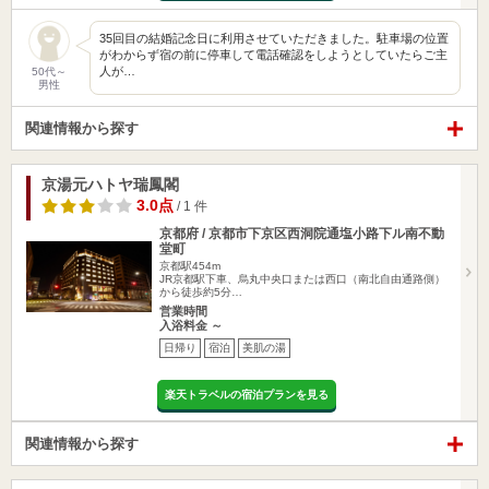
35回目の結婚記念日に利用させていただきました。駐車場の位置
がわからず宿の前に停車して電話確認をしようとしていたらご主
人が…
50代～
男性
関連情報から探す
京湯元ハトヤ瑞鳳閣
3.0点
/ 1 件
京都府 / 京都市下京区西洞院通塩小路下ル南不動
堂町
京都駅454m
JR京都駅下車、烏丸中央口または西口（南北自由通路側）
から徒歩約5分…
営業時間
入浴料金 ～
日帰り
宿泊
美肌の湯
楽天トラベルの宿泊プランを見る
関連情報から探す