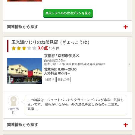
楽天トラベルの宿泊プランを見る
関連情報から探す
玉光湯ひじりのね伏見店（ぎょっこうゆ）
3.0点
/ 54 件
京都府 / 京都市伏見区
西向日駅2.09km
最寄り駅：JR長岡京駅名神高速道路京都南IC
営業時間 8:00～20:00
入浴料金 850円～
日帰り
美肌の湯
この施設は、ジェットバスやリクライニングバスが非常に気持ち
良いです。 寝転がりながら、外の景色を楽しめるのも二重丸。
高濃…
30代 男
性
関連情報から探す