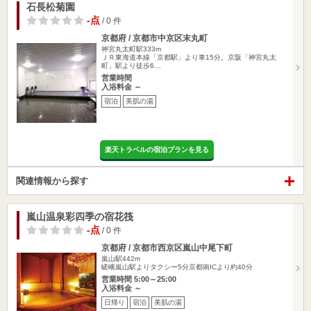
石長松菊園
-点
/ 0 件
京都府 / 京都市中京区末丸町
神宮丸太町駅333m
ＪＲ東海道本線「京都駅」より車15分。京阪「神宮丸太
町」駅より徒歩6…
営業時間
入浴料金 ～
宿泊
美肌の湯
楽天トラベルの宿泊プランを見る
関連情報から探す
嵐山温泉彩四季の宿花筏
-点
/ 0 件
京都府 / 京都市西京区嵐山中尾下町
嵐山駅442m
嵯峨嵐山駅よりタクシー5分京都南ICより約40分
営業時間 5:00～25:00
入浴料金 ～
日帰り
宿泊
美肌の湯