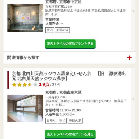
京都府 / 京都市中京区
京都河原町駅176m
阪急京都河原町駅より徒歩約3分 京阪祇園四条駅より徒歩
約5分 京…
営業時間
入浴料金 ～
宿泊
美肌の湯
楽天トラベルの宿泊プランを見る
関連情報から探す
京都 北白川天然ラジウム温泉えいせん京 【旧 源泉湧出
元 北白川天然ラジウム温泉】
3.9点
/ 37 件
京都府 / 京都市左京区
一乗寺駅2.09km
京阪本線三条駅から京阪バス比叡山行きで20分、地蔵谷下
車すぐ 京都…
営業時間 11:00～21:00
入浴料金 1,580円～
日帰り
宿泊
美肌の湯
楽天トラベルの宿泊プランを見る