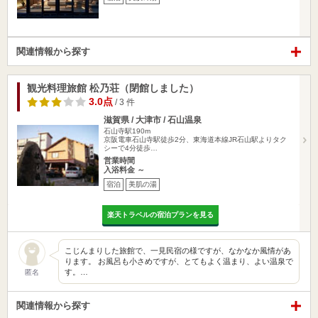
関連情報から探す
観光料理旅館 松乃荘（閉館しました）
3.0点
/ 3 件
滋賀県 / 大津市 / 石山温泉
石山寺駅190m
京阪電車石山寺駅徒歩2分、東海道本線JR石山駅よりタク
シーで4分徒歩…
営業時間
入浴料金 ～
宿泊
美肌の湯
楽天トラベルの宿泊プランを見る
こじんまりした旅館で、一見民宿の様ですが、なかなか風情があ
ります。 お風呂も小さめですが、とてもよく温まり、よい温泉で
す。…
匿名
関連情報から探す