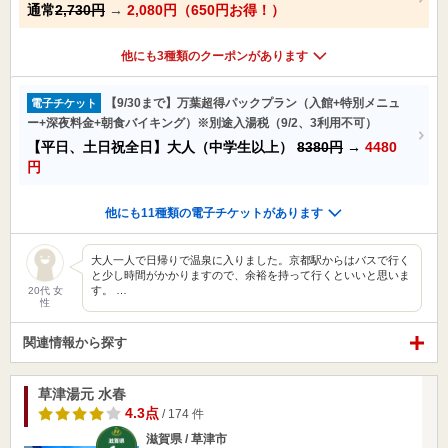
通常
2,730円
→
2,080円（650円お得！）
他にも3種類のクーポンがあります
【9/30まで】万葉超得パックプラン（入館+特別メニュ
電子チケット
ー+深夜料金+朝食バイキング）※別途入湯税（9/2、3利用不可）
【平日、土日祝全日】大人（中学生以上）
8380円
→
4480
円
他にも11種類の電子チケットがあります
大人一人で日帰りで温泉に入りました。京都駅からはバスで行く
と少し時間がかかりますので、余裕を持って行くといいと思いま
す。 …
20代 女
性
関連情報から探す
草津湯元 水春
4.3点
/ 174 件
滋賀県 / 草津市