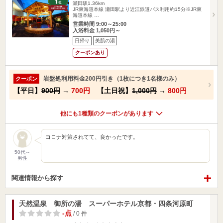
瀬田駅1.36km
JR東海道本線 瀬田駅より近江鉄道バス利用約15分※JR東
海道本線 …
営業時間 9:00～25:00
入浴料金 1,050円～
日帰り
美肌の湯
クーポンあり
岩盤処利用料金200円引き（1枚につき1名様のみ）
クーポン
【平日】
900円
→
700円
【土日祝】
1,000円
→
800円
他にも1種類のクーポンがあります
コロナ対策されてて、良かったです。
50代～
男性
関連情報から探す
天然温泉 御所の湯 スーパーホテル京都・四条河原町
-点
/ 0 件