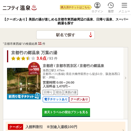
購入済チケットはこちら
ログイン
履歴
メニュー
【クーポンあり】美肌の湯が楽しめる京都市東西線周辺の温泉、日帰り温泉、スーパー
銭湯を探す
駅名で探す
11
"京都市東西線"の検索結果
件
京都竹の郷温泉 万葉の湯
3.6点
/ 93 件
京都府 / 京都市西京区 / 京都竹の郷温泉
洛西口駅2.47km
京都市バス(各線) 境谷大橋停留所から徒歩1分、阪急洛西口
駅・JR桂…
営業時間 0:00～24:00
入浴料金 1,470円～
日帰り
宿泊
美肌の湯
電子チケットあり
クーポンあり
楽天トラベルの宿泊プランを見る
入館料割引 ※別途入湯税100円
クーポン