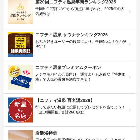
第20回ニフティ温泉年間ランキング2025
全国約2.2万件の中から頂点に選ばれた、2025年の人
気施設は…
ニフティ温泉 サウナランキング2026
おふろ好きユーザーの投票により、全国No.1サウナが
決定！
ニフティ温泉プレミアムクーポン
ノジマモバイル会員向け 通常よりもお得な「特別価
格」で人気の温泉を満喫できる！
【ニフティ温泉 百名湯2026】
行ってみたい施設に投票してプレゼントを当てよう！
（全10回開催 / 合計260名様）
岩盤浴特集
日本全国の岩盤浴情報だけをピックアップ。まとめて