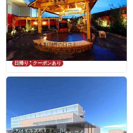
草津湯元 水春
★
★
★
★
★
4.3
174件の口コミ
滋賀県 / 草津 (滋賀) / 瀬田駅1.4km
日帰り
クーポンあり
スパ＆ホテル水春 松井山手