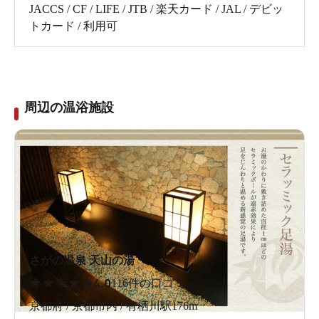
JACCS / CF / LIFE / JTB / 楽天カード / JAL / デビッ
トカード / 利用可
周辺の温浴施設
さがの温泉 天山の湯
★
★
★
★
★
4.0
116件の口コミ
京都府 / 京都市内 / 有栖川駅176m