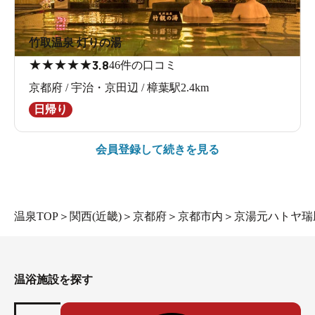
竹取温泉 灯りの湯
★
★
★
★
★
3.8
46件の口コミ
京都府 / 宇治・京田辺 / 樟葉駅2.4km
日帰り
会員登録して続きを見る
温泉TOP
＞
関西(近畿)
＞
京都府
＞
京都市内
＞
京湯元ハトヤ瑞
温浴施設を探す