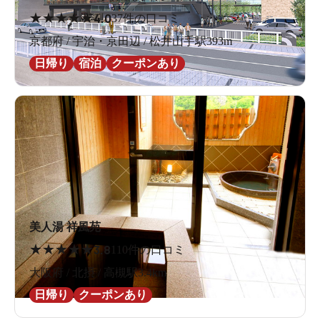
★
★
★
★
★
4.0
37件の口コミ
京都府 / 宇治・京田辺 / 松井山手駅393m
日帰り
宿泊
クーポンあり
美人湯 祥風苑
★
★
★
★
★
3.8
110件の口コミ
大阪府 / 北摂 / 高槻駅3.4km
日帰り
クーポンあり