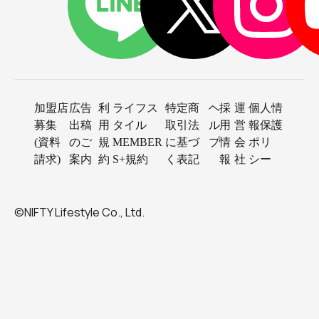
加盟店
広告
利
ライフス
特定商
ヘ
採
運
個人情
募集
出稿
用
タイル
取引法
ル
用
営
報保護
(資料
のご
規
MEMBER
に基づ
プ
情
会
ポリ
請求)
案内
約
S+規約
く表記
報
社
シー
©NIFTY Lifestyle Co., Ltd.