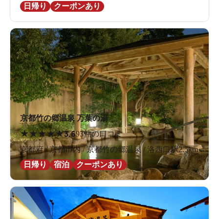
日帰り
クーポンあり
京都竹の郷温泉 万葉の湯
★
★
★
★
★
3.6
93件の口コミ
京都府 / 京都市内 / 京都竹の郷温泉 / 洛西口駅2.5km
日帰り
宿泊
クーポンあり