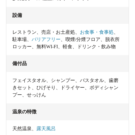
設備
レストラン
、
売店・お土産処
、
お食事・食事処
、
駐車場
、
バリアフリー
、
喫煙/分煙フロア
、
脱衣所
ロッカー
、
無料WI-FI
、
軽食
、
ドリンク・飲み物
備付品
フェイスタオル
、
シャンプー
、
バスタオル
、
歯磨
きセット
、
ひげそり
、
ドライヤー
、
ボディシャン
プー
、
せっけん
温泉の特徴
天然温泉
、
露天風呂