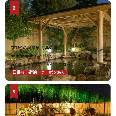
2
京都竹の郷温泉 万葉の湯
★
★
★
★
★
3.6
93件の口コミ
京都府 / 京都市内 / 京都竹の郷温泉 / 洛西口駅2.5km
日帰り
宿泊
クーポンあり
3