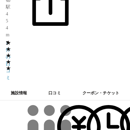
駅
4
5
4
m
★
3
1
★
件
★
の
★
口
★
コ
ミ
施設情報
口コミ
クーポン・チケット