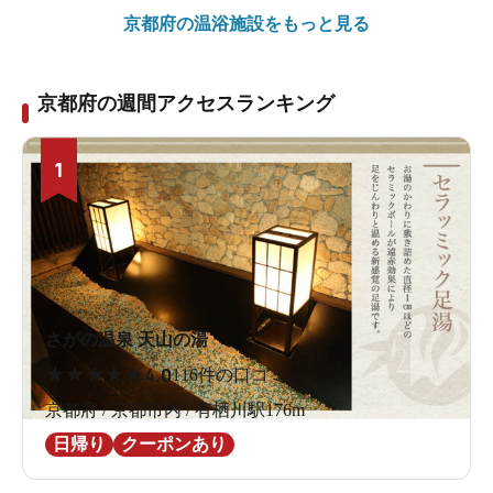
京都府の
温浴施設をもっと見る
京都府の週間アクセスランキング
1
さがの温泉 天山の湯
★
★
★
★
★
4.0
116件の口コミ
京都府 / 京都市内 / 有栖川駅176m
日帰り
クーポンあり