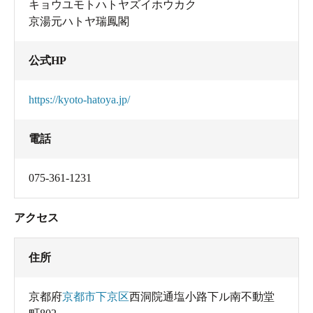
キョウユモトハトヤズイホウカク
京湯元ハトヤ瑞鳳閣
公式HP
https://kyoto-hatoya.jp/
電話
075-361-1231
アクセス
住所
京都府
京都市下京区
西洞院通塩小路下ル南不動堂