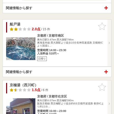
関連情報から探す
船戸湯
お気に入
りに追加
2.0点
/ 15 件
京都府 / 京都市南区
東向日駅3.47km
西大路駅796m
東海道本線 西大路駅より徒歩10分名神高速道路 京都南IC
より国道1…
営業時間 14:00～23:30
入浴料金 510円～
日帰り
関連情報から探す
京極湯（西川町）
お気に入
りに追加
1.5点
/ 6 件
京都府 / 京都市右京区
東向日駅4.07km
西京極駅390m
阪急京都線 西京極駅より徒歩約6分京都丹波道路 沓掛ICよ
り約11分…
営業時間 15:00～23:00