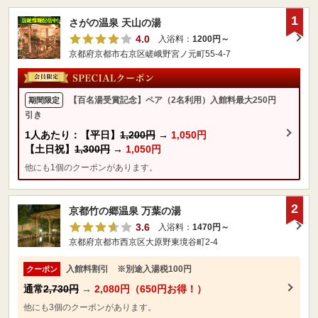
1
さがの温泉 天山の湯
4.0
入浴料：
1200円～
京都府京都市右京区嵯峨野宮ノ元町55-4-7
【百名湯受賞記念】ペア（2名利用）入館料最大250円
期間限定
引き
1人あたり：【平日】
1,200円
→
1,050円
【土日祝】
1,300円
→
1,050円
他にも1個のクーポンがあります。
2
京都竹の郷温泉 万葉の湯
3.6
入浴料：
1470円～
京都府京都市西京区大原野東境谷町2-4
入館料割引 ※別途入湯税100円
クーポン
通常
2,730円
→
2,080円（650円お得！）
他にも3個のクーポンがあります。