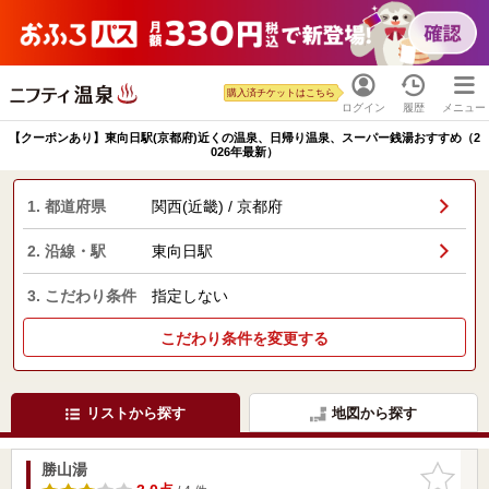
購入済チケットはこちら
ログイン
履歴
メニュー
【クーポンあり】東向日駅(京都府)近くの温泉、日帰り温泉、スーパー銭湯おすすめ（2
026年最新）
1. 都道府県
関西(近畿) / 京都府
2. 沿線・駅
東向日駅
3. こだわり条件
指定しない
こだわり条件を変更する
リストから探す
地図から探す
勝山湯
お気に入
りに追加