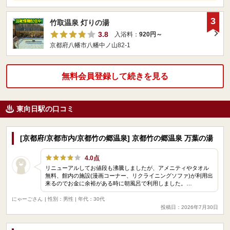
3
竹取温泉 灯りの湯
3.8
入浴料：
920円～
京都府八幡市八幡中ノ山82-1
無料会員登録して続きを見る
東向日駅の口コミ
[京都府/京都市内/京都竹の郷温泉] 京都竹の郷温泉 万葉の湯
4.0点
リニューアルしてお値段も沸騰しましたが、アメニティやタオル
無料、館内の施設(漫画コーナー、リクライニングソファ)が利用出
来るのでお金に余裕がある時に朝風呂で利用しました。…
にゃーごさん
| 性別：男性 | 年代：30代
投稿日：2026年7月30日