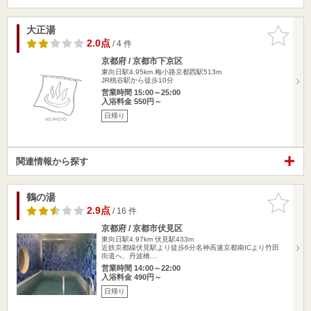
大正湯
お気に入
りに追加
2.0点
/ 4 件
京都府 / 京都市下京区
東向日駅4.95km
梅小路京都西駅513m
JR桃谷駅から徒歩10分
営業時間 15:00～25:00
入浴料金 550円～
日帰り
関連情報から探す
鶴の湯
お気に入
りに追加
2.9点
/ 16 件
京都府 / 京都市伏見区
東向日駅4.97km
伏見駅433m
近鉄京都線伏見駅より徒歩6分名神高速京都南ICより竹田
街道へ、丹波橋…
営業時間 14:00～22:00
入浴料金 490円～
日帰り