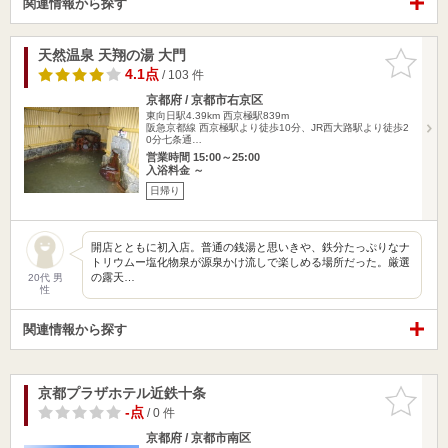
関連情報から探す
天然温泉 天翔の湯 大門
お気に入
りに追加
4.1点
/ 103 件
京都府 / 京都市右京区
東向日駅4.39km
西京極駅839m
阪急京都線 西京極駅より徒歩10分、JR西大路駅より徒歩2
0分七条通…
営業時間 15:00～25:00
入浴料金 ～
日帰り
開店とともに初入店。普通の銭湯と思いきや、鉄分たっぷりなナ
トリウムー塩化物泉が源泉かけ流しで楽しめる場所だった。厳選
の露天…
20代 男
性
関連情報から探す
京都プラザホテル近鉄十条
お気に入
りに追加
-点
/ 0 件
京都府 / 京都市南区