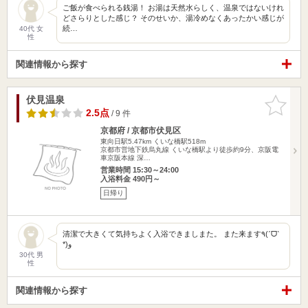
ご飯が食べられる銭湯！ お湯は天然水らしく、温泉ではないけれ
どさらりとした感じ？ そのせいか、湯冷めなくあったかい感じが
続…
40代 女
性
関連情報から探す
伏見温泉
お気に入
りに追加
2.5点
/ 9 件
京都府 / 京都市伏見区
東向日駅5.47km
くいな橋駅518m
京都市営地下鉄烏丸線 くいな橋駅より徒歩約9分、京阪電
車京阪本線 深…
営業時間 15:30～24:00
入浴料金 490円～
日帰り
清潔で大きくて気持ちよく入浴できましまた。 また来ます٩(ˊᗜˋ
*)و
30代 男
性
関連情報から探す