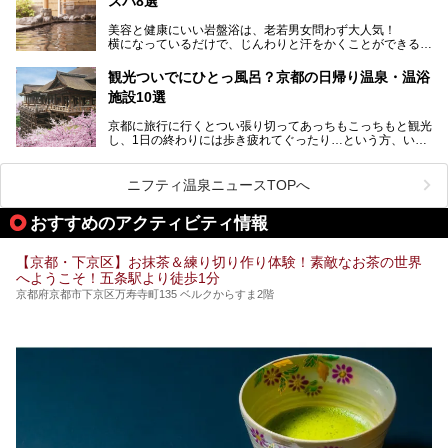
スパ8選
今回は京都府の中心や郊外、温泉地にある施設など、サウナ
美容と健康にいい岩盤浴は、老若男女問わず大人気！
のある温浴施設を紹介します。
横になっているだけで、じんわりと汗をかくことができるの
で、簡単にデトックスができますよ♪
ぜひ参考にして、京都府の方や、観光に出かけた時などにサ
ウナを楽しみましょう！
観光ついでにひとっ風呂？京都の日帰り温泉・温浴
地元の方はもちろん、旅先としても人気の京都。
施設10選
観光のついでに岩盤浴のある温泉に浸かってリフレッシュす
るのも良さそうですね！
京都に旅行に行くとつい張り切ってあっちもこっちもと観光
し、1日の終わりには歩き疲れてぐったり…という方、いま
今回は京都にある岩盤浴のある施設をピックアップしてご紹
せんか？（私です）
介します！
そんな疲れた身体には温泉です！京都には、市内にも郊外に
も素晴らしい温泉がたくさんあります。そこで、日帰り利用
ニフティ温泉ニュースTOPへ
できるおすすめの温泉・温浴施設をまとめてみました。
おすすめのアクティビティ情報
【京都・下京区】お抹茶＆練り切り作り体験！素敵なお茶の世界
へようこそ！五条駅より徒歩1分
京都府京都市下京区万寿寺町135 ベルクからすま2階