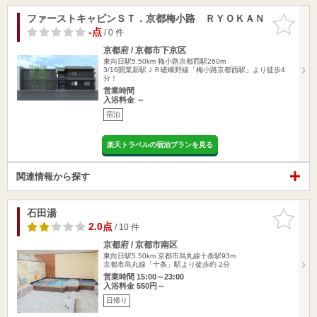
ファーストキャビンＳＴ．京都梅小路 ＲＹＯＫＡＮ
お気に入
りに追加
-点
/ 0 件
京都府 / 京都市下京区
東向日駅5.50km
梅小路京都西駅260m
3/16開業新駅ＪＲ嵯峨野線「梅小路京都西駅」より徒歩4
分！
営業時間
入浴料金 ～
宿泊
楽天トラベルの宿泊プランを見る
関連情報から探す
石田湯
お気に入
りに追加
2.0点
/ 10 件
京都府 / 京都市南区
東向日駅5.50km
京都市烏丸線十条駅93m
京都市烏丸線「十条」駅より徒歩約 2分
営業時間 15:00～23:00
入浴料金 550円～
日帰り