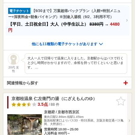
【9/30まで】万葉超得パックプラン（入館+特別メニュ
電子チケット
ー+深夜料金+朝食バイキング）※別途入湯税（9/2、3利用不可）
【平日、土日祝全日】大人（中学生以上）
8380円
→
4480
円
他にも11種類の電子チケットがあります
大人一人で日帰りで温泉に入りました。京都駅からはバスで行く
と少し時間がかかりますので、余裕を持って行くといいと思いま
す。 …
20代 女
性
関連情報から探す
京都桂温泉 仁左衛門の湯（にざえもんのゆ）
お気に入
りに追加
3.5点
/ 88 件
京都府 / 京都市西京区
東向日駅2.86km
桂駅1.45km
阪急桂駅東口よりバス33・特33系統、京阪京都交通バス亀
岡、大野原行…
営業時間 10:00～25:00
入浴料金 800円～