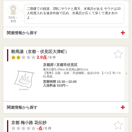
二階建ての銭湯、2階にサウナと露天、水風呂がある サウナは10
人程度入れる遠赤外線で広め、水風呂が広くて深くて湧き水の
よ…
50代～
女性
関連情報から探す
鞍馬湯（京都・伏見区大津町）
お気に入
りに追加
2.0点
/ 9 件
京都府 / 京都市伏見区
東向日駅5.05km
伏見桃山駅911m
【電車】京阪・近鉄「丹波橋駅」徒歩10分 【バス】市バス
81系統…
営業時間 15:30～22:00
入浴料金 510円～
関連情報から探す
京都 梅小路 花伝抄
お気に入
りに追加
-点
/ 0 件