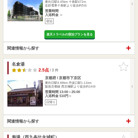
東向日駅4.45km
十条駅472m
近鉄電車十条駅より徒歩約5分
営業時間
入浴料金 ～
宿泊
楽天トラベルの宿泊プランを見る
関連情報から探す
名倉湯
お気に入
りに追加
2.5点
/ 3 件
京都府 / 京都市下京区
東向日駅4.89km
丹波口駅1.11km
阪急京都線 西京極駅より徒歩約14分
営業時間 13:00～25:00
入浴料金 510円～
日帰り
関連情報から探す
寿湯（西九条比永城町）
お気に入