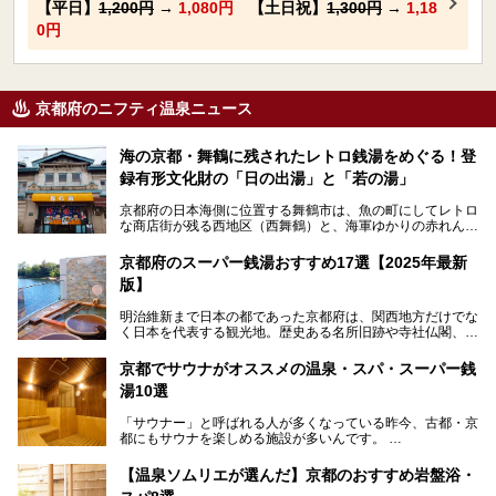
【平日】
1,200円
→
1,080円
【土日祝】
1,300円
→
1,18
0円
京都府のニフティ温泉ニュース
海の京都・舞鶴に残されたレトロ銭湯をめぐる！登
録有形文化財の「日の出湯」と「若の湯」
京都府の日本海側に位置する舞鶴市は、魚の町にしてレトロ
な商店街が残る西地区（西舞鶴）と、海軍ゆかりの赤れんが
パークや海上自衛隊施設のある東地区（東舞鶴）に分けられ
ます。今回案内するのは西地区に今も残る2軒の銭湯「日の
京都府のスーパー銭湯おすすめ17選【2025年最新
出湯」と「若の湯」。いずれも国の登録有形文化財に指定さ
版】
れた歴史ある建物でありながら、今も現役のお風呂屋さんで
す。
明治維新まで日本の都であった京都府は、関西地方だけでな
く日本を代表する観光地。歴史ある名所旧跡や寺社仏閣、そ
漁師町や商店街で働く人々を支えてきたこの2軒の銭湯とと
して古都ならではの文化が魅力です。
もに、立ち寄りたい舞鶴の観光スポットや温浴施設を紹介し
ます。
京都でサウナがオススメの温泉・スパ・スーパー銭
今回は、そんな京都府で2025年現在おすすめのスーパー銭
湯10選
湯を紹介します。
───
有名な観光名所のすぐ近くにある日帰り入浴施設から、山間
提供元：京都府舞鶴市【PR】
「サウナー」と呼ばれる人が多くなっている昨今、古都・京
部でレジャー気分を満喫できる温泉施設まで、好みのスーパ
この記事は京都府舞鶴市のPR記事です。
都にもサウナを楽しめる施設が多いんです。
ー銭湯を探してみてくださいね。
自分の好きなサウナを探すのもいいですが、さまざまなサウ
【温泉ソムリエが選んだ】京都のおすすめ岩盤浴・
ナを体感してみたいですよね。