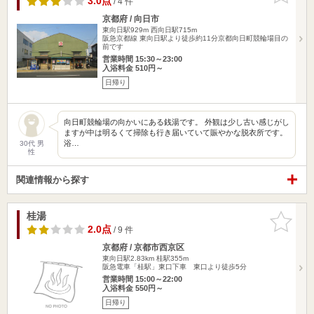
3.0点
/ 4 件
京都府 / 向日市
東向日駅929m
西向日駅715m
阪急京都線 東向日駅より徒歩約11分京都向日町競輪場目の
前です
営業時間 15:30～23:00
入浴料金 510円～
日帰り
向日町競輪場の向かいにある銭湯です。 外観は少し古い感じがし
ますが中は明るくて掃除も行き届いていて賑やかな脱衣所です。
浴…
30代 男
性
関連情報から探す
桂湯
お気に入
りに追加
2.0点
/ 9 件
京都府 / 京都市西京区
東向日駅2.83km
桂駅355m
阪急電車「桂駅」東口下車 東口より徒歩5分
営業時間 15:00～22:00
入浴料金 550円～
日帰り