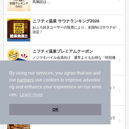
気施設は…
ニフティ温泉 サウナランキング2026
おふろ好きユーザーの投票により、全国No.1サウナが
決定！
ニフティ温泉プレミアムクーポン
ノジマモバイル会員向け 通常よりもお得な「特別価
格」で人気の温泉を満喫できる！
By using our services, you agree that we and
our
partners
use cookies to improve advertisi
【ニフティ温泉 百名湯2026】
ng and enhance your experience on our servi
行ってみたい施設に投票してプレゼントを当てよう！
（全10回開催 / 合計260名様）
ces.
Learn more
OK
岩盤浴特集
日本全国の岩盤浴情報だけをピックアップ。まとめて
検索！