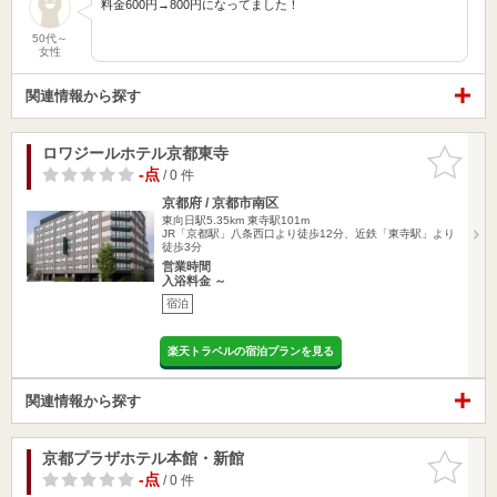
料金600円→800円になってました！
50代～
女性
関連情報から探す
ロワジールホテル京都東寺
お気に入
りに追加
-点
/ 0 件
京都府 / 京都市南区
東向日駅5.35km
東寺駅101m
JR「京都駅」八条西口より徒歩12分、近鉄「東寺駅」より
徒歩3分
営業時間
入浴料金 ～
宿泊
楽天トラベルの宿泊プランを見る
関連情報から探す
京都プラザホテル本館・新館
お気に入
りに追加
-点
/ 0 件