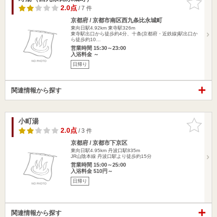
りに追加
2.0点
/ 7 件
京都府 / 京都市南区西九条比永城町
東向日駅4.92km
東寺駅326m
東寺駅出口から徒歩約4分、十条(京都府・近鉄線)駅出口か
ら徒歩約10…
営業時間 15:30～23:00
入浴料金 ～
日帰り
関連情報から探す
小町湯
お気に入
りに追加
2.0点
/ 3 件
京都府 / 京都市下京区
東向日駅4.95km
丹波口駅835m
JR山陰本線 丹波口駅より徒歩約15分
営業時間 15:00～25:00
入浴料金 510円～
日帰り
関連情報から探す