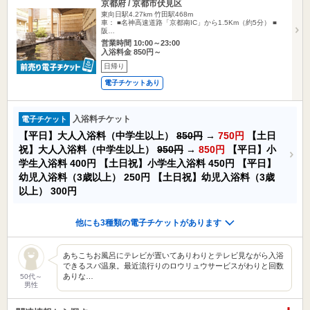
京都府 / 京都市伏見区
東向日駅4.27km
竹田駅468m
車： ■名神高速道路「京都南IC」から1.5Km（約5分） ■
阪…
営業時間 10:00～23:00
入浴料金 850円～
日帰り
電子チケットあり
入浴料チケット
電子チケット
【平日】大人入浴料（中学生以上）
850円
→
750円
【土日
祝】大人入浴料（中学生以上）
950円
→
850円
【平日】小
学生入浴料
400円
【土日祝】小学生入浴料
450円
【平日】
幼児入浴料（3歳以上）
250円
【土日祝】幼児入浴料（3歳
以上）
300円
他にも3種類の電子チケットがあります
あちこちお風呂にテレビが置いてありわりとテレビ見ながら入浴
できるスパ温泉。最近流行りのロウリュウサービスがわりと回数
ありな…
50代～
男性