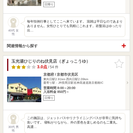
日帰り
毎年恒例行事としてここへ来ています。 混雑は平日なのであまり
ありません。女性ひとりでも気軽にこれます。岩盤浴はゆったり
出…
40代 女
性
関連情報から探す
玉光湯ひじりのね伏見店（ぎょっこうゆ）
お気に入
りに追加
3.0点
/ 54 件
京都府 / 京都市伏見区
東向日駅2.91km
西向日駅2.09km
最寄り駅：JR長岡京駅名神高速道路京都南IC
営業時間 8:00～20:00
入浴料金 850円～
日帰り
この施設は、ジェットバスやリクライニングバスが非常に気持ち
良いです。 寝転がりながら、外の景色を楽しめるのも二重丸。
高濃…
30代 男
性