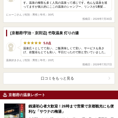
す。温泉の種類も多く人気の温泉って感じです。色んな温泉を巡
ってますが個人的にここの温泉のシャンプー、リンスが1番髪…
にゃーごさん
| 性別：男性 | 年代：30代
投稿日：2026年7月30日
[京都府/宇治・京田辺] 竹取温泉 灯りの湯
5.0点
温泉広々としてて良い、ご飯美味しくて安い、サービスも良さ
げ、岩盤浴もとても良い。平日だったので割と空いていました。
温泉好きさん
| 性別：男性 | 年代：20代
投稿日：2026年7月27日
口コミをもっと見る
京都府の温泉レポート
銭湯初心者大歓迎！26時まで営業で京都観光にも便
利な「サウナの梅湯」