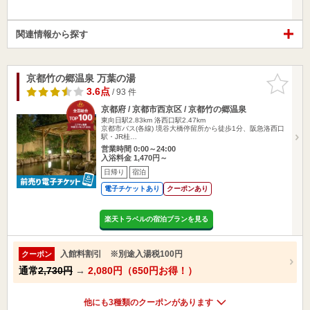
関連情報から探す
京都竹の郷温泉 万葉の湯
お気に入
りに追加
3.6点
/ 93 件
京都府 / 京都市西京区 / 京都竹の郷温泉
東向日駅2.83km
洛西口駅2.47km
京都市バス(各線) 境谷大橋停留所から徒歩1分、阪急洛西口
駅・JR桂…
営業時間 0:00～24:00
入浴料金 1,470円～
日帰り
宿泊
電子チケットあり
クーポンあり
楽天トラベルの宿泊プランを見る
入館料割引 ※別途入湯税100円
クーポン
通常
2,730円
→
2,080円（650円お得！）
他にも3種類のクーポンがあります