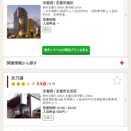
京都府 / 京都市南区
東向日駅5.38km
東寺駅141m
ＪＲ京都駅八条西口より徒歩約8分 近鉄東寺駅より徒歩
約3分 名神高速…
営業時間
入浴料金 ～
宿泊
楽天トラベルの宿泊プランを見る
関連情報から探す
京乃湯
お気に入
りに追加
3.0点
/ 6 件
京都府 / 京都市右京区
東向日駅5.43km
太秦広隆寺駅1.19km
阪急電鉄嵐山線 松尾駅より徒歩約20分京都縦貫自動車道
沓掛ICより…
営業時間 15:00～24:00
入浴料金 550円～
日帰り