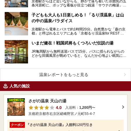
京都駅からほど近いながらも、静かで落ち着いた雰囲気の五
条河原町に、ポップな看板が目立つ銭湯「サウナの梅湯」が
あります。運営しているのは20代を中心とした若者たち…
子どもも大人も1日楽しめる！「るり渓温泉」は山
の中の温泉パラダイス
京都駅から電車とバスで約1時間20分。自然豊かな「森の京
都」と呼ばれるエリアにある「京都るり渓温泉for REST RE
SORT」は、天然温泉に水着着用のバーデ…
いまだ健在！戦国武将もくつろいだ伝説の湯
JR亀岡駅から無料送迎バスで15分。バスに揺られながらの
どかな田園風景が眺めていると、なんだか心地よい眠気に誘
われてきます。ああ、新緑がまぶしいっ！京の奥座敷と…
温泉レポートをもっと見る
人気の施設
さがの温泉 天山の湯
4.0
入浴料：
1,200円
〜
京都府京都市右京区嵯峨野宮ノ元町55-4-7
『さがの温泉 天山の湯』入館料120円引き
クーポン