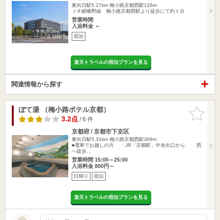
東向日駅5.27km
梅小路京都西駅126m
ＪＲ嵯峨野線 梅小路京都西駅より徒歩にて約１分
営業時間
入浴料金 ～
宿泊
楽天トラベルの宿泊プランを見る
関連情報から探す
ぽて湯 （梅小路ポテル京都）
お気に入
りに追加
3.2点
/ 6 件
京都府 / 京都市下京区
東向日駅5.31km
梅小路京都西駅308m
■電車でお越しの方 ・JR「京都駅」中央出口から 西
へ徒歩…
営業時間 15:00～25:00
入浴料金 800円～
日帰り
宿泊
楽天トラベルの宿泊プランを見る