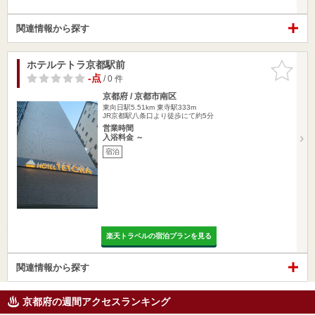
関連情報から探す
ホテルテトラ京都駅前
お気に入
りに追加
-点
/ 0 件
京都府 / 京都市南区
東向日駅5.51km
東寺駅333m
JR京都駅八条口より徒歩にて約5分
営業時間
入浴料金 ～
宿泊
楽天トラベルの宿泊プランを見る
関連情報から探す
京都府の週間アクセスランキング