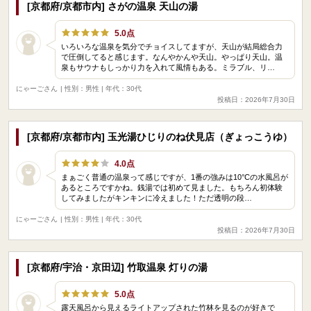
[京都府/京都市内] さがの温泉 天山の湯
5.0点
いろいろな温泉を気分でチョイスしてますが、天山が結局総合力
で圧倒してると感じます。なんやかんや天山。やっぱり天山。温
泉もサウナもしっかり力を入れて風情もある。ミラブル、リ…
にゃーごさん
| 性別：男性 | 年代：30代
投稿日：2026年7月30日
[京都府/京都市内] 玉光湯ひじりのね伏見店（ぎょっこうゆ）
4.0点
まぁごく普通の温泉って感じですが、1番の強みは10°Cの水風呂が
あるところですかね。銭湯では初めて見ました。もちろん初体験
してみましたがキンキンに冷えました！ただ透明の段…
にゃーごさん
| 性別：男性 | 年代：30代
投稿日：2026年7月30日
[京都府/宇治・京田辺] 竹取温泉 灯りの湯
5.0点
露天風呂から見えるライトアップされた竹林を見るのが好きで