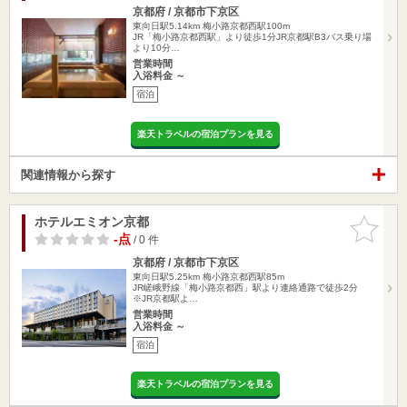
京都府 / 京都市下京区
東向日駅5.14km
梅小路京都西駅100m
JR「梅小路京都西駅」より徒歩1分JR京都駅B3バス乗り場
より10分…
営業時間
入浴料金 ～
宿泊
楽天トラベルの宿泊プランを見る
関連情報から探す
ホテルエミオン京都
お気に入
りに追加
-点
/ 0 件
京都府 / 京都市下京区
東向日駅5.25km
梅小路京都西駅85m
JR嵯峨野線「梅小路京都西」駅より連絡通路で徒歩2分
※JR京都駅よ…
営業時間
入浴料金 ～
宿泊
楽天トラベルの宿泊プランを見る