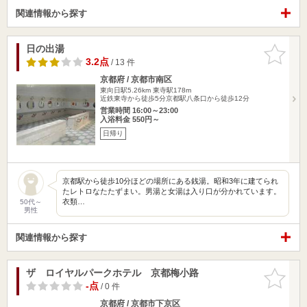
関連情報から探す
日の出湯
お気に入
りに追加
3.2点
/ 13 件
京都府 / 京都市南区
東向日駅5.26km
東寺駅178m
近鉄東寺から徒歩5分京都駅八条口から徒歩12分
営業時間 16:00～23:00
入浴料金 550円～
日帰り
京都駅から徒歩10分ほどの場所にある銭湯。昭和3年に建てられ
たレトロなたたずまい。男湯と女湯は入り口が分かれています。
衣類…
50代～
男性
関連情報から探す
ザ ロイヤルパークホテル 京都梅小路
お気に入
りに追加
-点
/ 0 件
京都府 / 京都市下京区