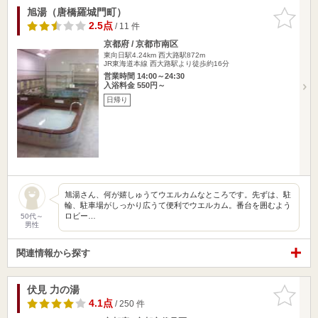
旭湯（唐橋羅城門町）
お気に入
りに追加
2.5点
/ 11 件
京都府 / 京都市南区
東向日駅4.24km
西大路駅872m
JR東海道本線 西大路駅より徒歩約16分
営業時間 14:00～24:30
入浴料金 550円～
日帰り
旭湯さん、何が嬉しゅうてウエルカムなところです。先ずは、駐
輪、駐車場がしっかり広うて便利でウエルカム。番台を囲むよう
ロビー…
50代～
男性
関連情報から探す
伏見 力の湯
お気に入
りに追加
4.1点
/ 250 件