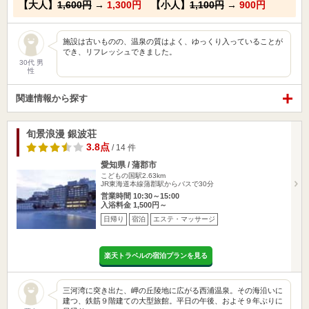
【大人】
1,600円
→
1,300円
【小人】
1,100円
→
900円
施設は古いものの、温泉の質はよく、ゆっくり入っていることが
でき、リフレッシュできました。
30代 男
性
関連情報から探す
旬景浪漫 銀波荘
3.8点
/ 14 件
愛知県 / 蒲郡市
こどもの国駅2.63km
JR東海道本線蒲郡駅からバスで30分
営業時間 10:30～15:00
入浴料金 1,500円～
日帰り
宿泊
エステ・マッサージ
楽天トラベルの宿泊プランを見る
三河湾に突き出た、岬の丘陵地に広がる西浦温泉。その海沿いに
建つ、鉄筋９階建ての大型旅館。平日の午後、およそ９年ぶりに