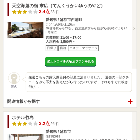
天空海遊の宿 末広（てんくうかいゆうのやど）
3.4点
/ 8 件
愛知県 / 蒲郡市西浦町
こどもの国駅2.15km
JR蒲郡駅から28分、西浦温泉前から徒歩5分岡崎ICより24
8号線に…
営業時間 11:00～17:00
入浴料金 1,500円～
日帰り
宿泊
エステ・マッサージ
楽天トラベルの宿泊プランを見る
先週こちらの露天風呂付の部屋に泊まりました。 過去の一部クチ
コミをみて不安を抱えながら行ったのですが、それもすぐに吹き
飛び…
匿名
関連情報から探す
ホテル竹島
3.2点
/ 6 件
愛知県 / 蒲郡市
蒲郡駅688m