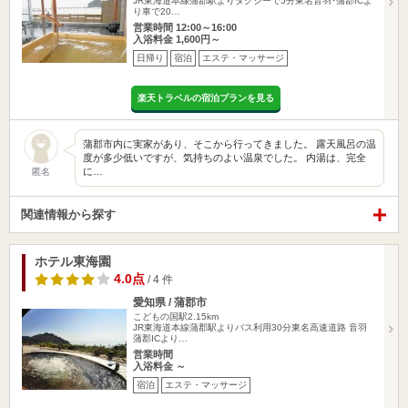
JR東海道本線蒲郡駅よりタクシーで5分東名音羽･蒲郡ICよ
り車で20…
営業時間 12:00～16:00
入浴料金 1,600円～
日帰り
宿泊
エステ・マッサージ
楽天トラベルの宿泊プランを見る
蒲郡市内に実家があり、そこから行ってきました。 露天風呂の温
度が多少低いですが、気持ちのよい温泉でした。 内湯は、完全
に…
匿名
関連情報から探す
ホテル東海園
4.0点
/ 4 件
愛知県 / 蒲郡市
こどもの国駅2.15km
JR東海道本線蒲郡駅よりバス利用30分東名高速道路 音羽
蒲郡ICより…
営業時間
入浴料金 ～
宿泊
エステ・マッサージ