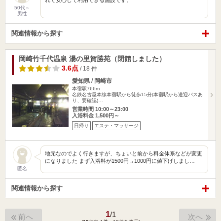
れて安心して利用できる施設です。
50代～
男性
関連情報から探す
岡崎竹千代温泉 湯の里賀勝苑（閉館しました）
3.6点
/ 18 件
愛知県 / 岡崎市
本宿駅766m
名鉄名古屋本線本宿駅から徒歩15分(本宿駅から送迎バスあ
り、要確認)…
営業時間 10:00～23:00
入浴料金 1,500円～
日帰り
エステ・マッサージ
地元なのでよく行きますが、ちょいと前から料金体系などが変更
になりました まず入浴料が1500円→1000円に値下げしまし…
匿名
関連情報から探す
1
/
1
前へ
次へ