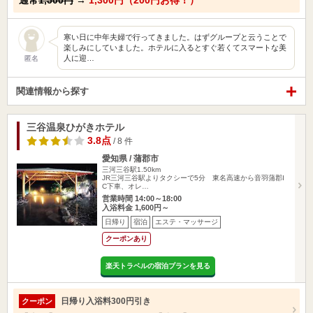
通常
1,500円
→
1,300円（200円お得！）
寒い日に中年夫婦で行ってきました。はずグループと云うことで
楽しみにしていました。ホテルに入るとすぐ若くてスマートな美
人に迎…
匿名
関連情報から探す
三谷温泉ひがきホテル
3.8点
/ 8 件
愛知県 / 蒲郡市
三河三谷駅1.50km
JR三河三谷駅よりタクシーで5分 東名高速から音羽蒲郡I
C下車、オレ…
営業時間 14:00～18:00
入浴料金 1,600円～
日帰り
宿泊
エステ・マッサージ
クーポンあり
楽天トラベルの宿泊プランを見る
日帰り入浴料300円引き
クーポン