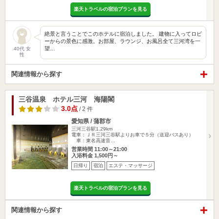
楽天トラベルの宿泊プランを見る
絶景と言うことでこのホテルに宿泊しました。 建物に入ってロビ
ーからの景色に感激。お部屋、ラウンジ、お風呂全て三河湾を一
望…
40代 女
性
関連情報から探す
三谷温泉 ホテル三河 海陽閣
3.0点
/ 2 件
愛知県 / 蒲郡市
三河三谷駅1.29km
電車：ＪＲ三河三谷駅よりお車で５分（送迎バスあり）
車：東名高速音…
営業時間 11:00～21:00
入浴料金 1,500円～
日帰り
宿泊
エステ・マッサージ
楽天トラベルの宿泊プランを見る
関連情報から探す