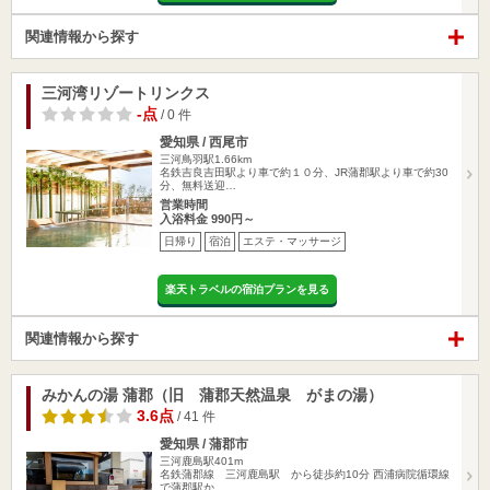
関連情報から探す
三河湾リゾートリンクス
-点
/ 0 件
愛知県 / 西尾市
三河鳥羽駅1.66km
名鉄吉良吉田駅より車で約１０分、JR蒲郡駅より車で約30
分、無料送迎…
営業時間
入浴料金 990円～
日帰り
宿泊
エステ・マッサージ
楽天トラベルの宿泊プランを見る
関連情報から探す
みかんの湯 蒲郡（旧 蒲郡天然温泉 がまの湯）
3.6点
/ 41 件
愛知県 / 蒲郡市
三河鹿島駅401m
名鉄蒲郡線 三河鹿島駅 から徒歩約10分 西浦病院循環線
で蒲郡駅か…