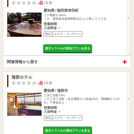
-点
/ 0 件
愛知県 / 額田郡幸田町
三ケ根駅3.16km
ＪＲ 東海道本線蒲郡駅北口より車にて１５分
営業時間
入浴料金 ～
宿泊
エステ・マッサージ
楽天トラベルの宿泊プランを見る
関連情報から探す
蒲郡ホテル
-点
/ 0 件
愛知県 / 蒲郡市
三河三谷駅78m
ＪＲ三河三谷駅（名古屋駅から快速45分・豊橋駅から10
分）下車徒歩２…
営業時間
入浴料金 ～
宿泊
エステ・マッサージ
楽天トラベルの宿泊プランを見る