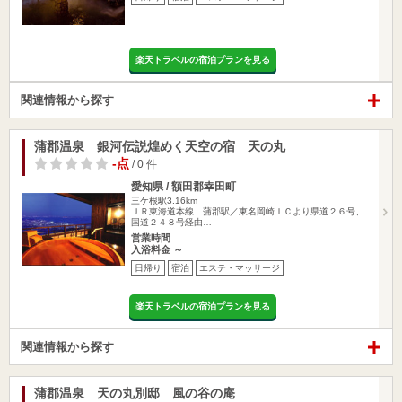
楽天トラベルの宿泊プランを見る
関連情報から探す
蒲郡温泉 銀河伝説煌めく天空の宿 天の丸
-点
/ 0 件
愛知県 / 額田郡幸田町
三ケ根駅3.16km
ＪＲ東海道本線 蒲郡駅／東名岡崎ＩＣより県道２６号、
国道２４８号経由…
営業時間
入浴料金 ～
日帰り
宿泊
エステ・マッサージ
楽天トラベルの宿泊プランを見る
関連情報から探す
蒲郡温泉 天の丸別邸 風の谷の庵