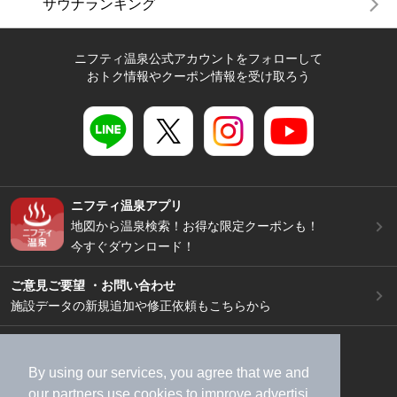
サウナランキング
ニフティ温泉公式アカウントをフォローして
おトク情報やクーポン情報を受け取ろう
ニフティ温泉アプリ
地図から温泉検索！お得な限定クーポンも！
今すぐダウンロード！
ご意見ご要望 ・お問い合わせ
施設データの新規追加や修正依頼もこちらから
スマートフォン
/
PC
加盟店募集（資料請求）
広告出稿のご案内
By using our services, you agree that we and
our
partners
use cookies to improve advertisi
利用規約
ライフスタイルMEMBERS+規約