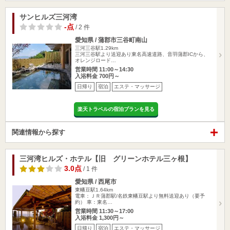
サンヒルズ三河湾
-点
/ 2 件
愛知県 / 蒲郡市三谷町南山
三河三谷駅1.29km
三河三谷駅より送迎あり東名高速道路、音羽蒲郡ICから、
オレンジロード…
営業時間 11:00～14:30
入浴料金 700円～
日帰り
宿泊
エステ・マッサージ
楽天トラベルの宿泊プランを見る
関連情報から探す
三河湾ヒルズ・ホテル【旧 グリーンホテル三ヶ根】
3.0点
/ 1 件
愛知県 / 西尾市
東幡豆駅1.64km
電車：ＪＲ蒲郡駅/名鉄東幡豆駅より無料送迎あり（要予
約） 車：東名…
営業時間 11:30～17:00
入浴料金 1,300円～
日帰り
宿泊
エステ・マッサージ