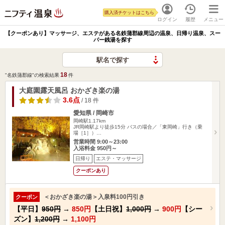
購入済チケットはこちら
ログイン
履歴
メニュー
【クーポンあり】マッサージ、エステがある名鉄蒲郡線周辺の温泉、日帰り温泉、スー
パー銭湯を探す
駅名で探す
18
"名鉄蒲郡線"の検索結果
件
大庭園露天風呂 おかざき楽の湯
3.6点
/ 18 件
愛知県 / 岡崎市
岡崎駅1.17km
JR岡崎駅より徒歩15分 バスの場合／「東岡崎」行き（乗
場［1］）…
営業時間 9:00～23:00
入浴料金 950円～
日帰り
エステ・マッサージ
クーポンあり
＜おかざき楽の湯＞入泉料100円引き
クーポン
【平日】
950円
→
850円
【土日祝】
1,000円
→
900円
【シー
ズン】
1,200円
→
1,100円