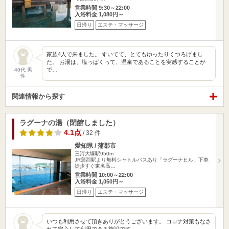
営業時間 9:30～22:00
入浴料金 1,080円～
日帰り
エステ・マッサージ
家族4人で来ました。 すいてて、とてもゆったりくつろげまし
た。 お湯は、塩っぱくって、温泉であることを実感することが
で…
40代 男
性
関連情報から探す
ラグーナの湯（閉館しました）
4.1点
/ 32 件
愛知県 / 蒲郡市
三河大塚駅950m
JR蒲郡駅より無料シャトルバスあり「ラグーナヒル」下車
徒歩すぐ東名高…
営業時間 10:00～22:00
入浴料金 1,050円～
日帰り
エステ・マッサージ
いつも利用させて頂きありがとうございます。 コロナ対策もなさ