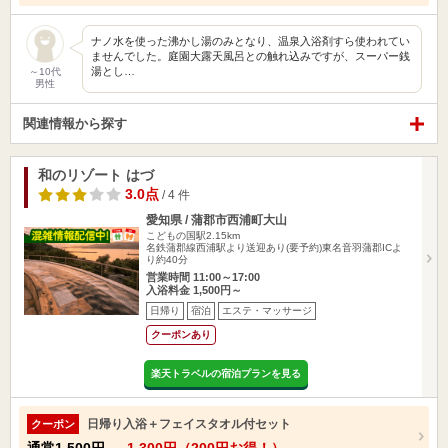
ナノ水を使った沸かし湯のみとなり、温泉入浴剤すら使われてい
ませんでした。庭園大露天風呂との触れ込みですが、スーパー銭
湯とし…
～10代
男性
関連情報から探す
和のリゾート はづ
3.0点
/ 4 件
愛知県 / 蒲郡市西浦町大山
こどもの国駅2.15km
名鉄蒲郡線西浦駅より送迎あり(要予約)東名音羽蒲郡ICよ
り約40分
営業時間 11:00～17:00
入浴料金 1,500円～
日帰り
宿泊
エステ・マッサージ
クーポンあり
楽天トラベルの宿泊プランを見る
日帰り入浴＋フェイスタオル付セット
クーポン