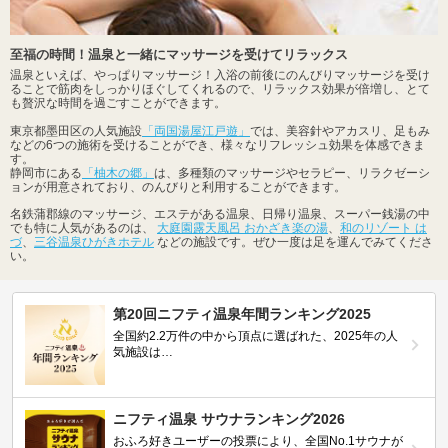
至福の時間！温泉と一緒にマッサージを受けてリラックス
温泉といえば、やっぱりマッサージ！入浴の前後にのんびりマッサージを受け
ることで筋肉をしっかりほぐしてくれるので、リラックス効果が倍増し、とて
も贅沢な時間を過ごすことができます。
東京都墨田区の人気施設
「両国湯屋江戸遊」
では、美容針やアカスリ、足もみ
などの6つの施術を受けることができ、様々なリフレッシュ効果を体感できま
す。
静岡市にある
「柚木の郷」
は、多種類のマッサージやセラピー、リラクゼーシ
ョンが用意されており、のんびりと利用することができます。
名鉄蒲郡線のマッサージ、エステがある温泉、日帰り温泉、スーパー銭湯の中
でも特に人気があるのは、
大庭園露天風呂 おかざき楽の湯
、
和のリゾート は
づ
、
三谷温泉ひがきホテル
などの施設です。ぜひ一度は足を運んでみてくださ
い。
第20回ニフティ温泉年間ランキング2025
全国約2.2万件の中から頂点に選ばれた、2025年の人
気施設は…
ニフティ温泉 サウナランキング2026
おふろ好きユーザーの投票により、全国No.1サウナが