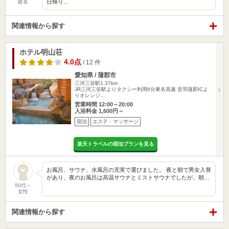
日帰り…
匿名
関連情報から探す
ホテル明山荘
4.0点
/ 12 件
愛知県 / 蒲郡市
三河三谷駅1.37km
JR三河三谷駅よりタクシー利用6分東名高速 音羽蒲郡ICよ
りオレンジ…
営業時間 12:00～20:00
入浴料金 1,600円～
宿泊
エステ・マッサージ
楽天トラベルの宿泊プランを見る
お風呂、サウナ、水風呂の充実で選びました。 夜と朝で男女入替
があり、夜のお風呂は高温サウナとミストサウナでしたが、朝…
50代～
女性
関連情報から探す