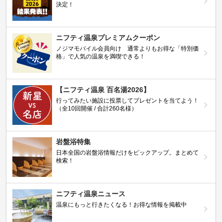
決定！
ニフティ温泉プレミアムクーポン
ノジマモバイル会員向け 通常よりもお得な「特別価
格」で人気の温泉を満喫できる！
【ニフティ温泉 百名湯2026】
行ってみたい施設に投票してプレゼントを当てよう！
（全10回開催 / 合計260名様）
岩盤浴特集
日本全国の岩盤浴情報だけをピックアップ。まとめて
検索！
ニフティ温泉ニュース
温泉にもっと行きたくなる！お得な情報を掲載中