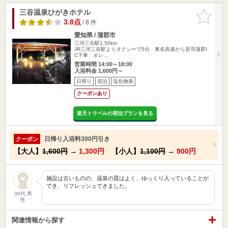
三谷温泉ひがきホテル
お気に入
りに追加
3.8点
/ 8 件
愛知県 / 蒲郡市
三河三谷駅1.50km
JR三河三谷駅よりタクシーで5分 東名高速から音羽蒲郡I
C下車、オレ…
営業時間 14:00～18:00
入浴料金 1,600円～
日帰り
宿泊
塩化物泉
クーポンあり
楽天トラベルの宿泊プランを見る
日帰り入浴料300円引き
クーポン
【大人】
1,600円
→
1,300円
【小人】
1,100円
→
900円
施設は古いものの、温泉の質はよく、ゆっくり入っていることが
でき、リフレッシュできました。
30代 男
性
関連情報から探す