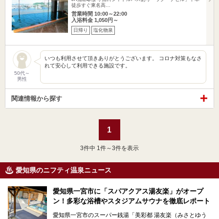
徒歩すぐ東名高…
営業時間 10:00～22:00
入浴料金 1,050円～
日帰り
塩化物泉
いつも利用させて頂きありがとうございます。 コロナ対策もなさ
れて安心して利用できる施設です。
50代～
男性
関連情報から探す
1
3
件中 1件～3件を表示
愛知県のニフティ温泉ニュース
愛知県一宮市に「スパアクアス湯友楽」がオープ
ン！多彩な浴槽やスタジアムサウナを徹底レポート
愛知県一宮市のスーパー銭湯「美彩都 湯友楽（みさとゆう