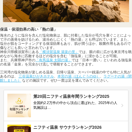
保温・保湿効果の高い「熱の湯」
海水のように塩分を含んだ塩化物泉は、肌に付着した塩分が毛穴を塞ぐことによっ
て汗の蒸発を妨げるため、湯冷めしにくく「熱の湯」とも呼ばれています。また、
塩分が肌をコーティングする保湿効果もあり、肌が潤うほか、殺菌作用もあるので
傷などにも良いと言われています。
神奈川県横須賀市にある
「横須賀温泉 湯楽の里」
では、眼の前に広がる東京湾を眺
めながら海水に匹敵するほどの塩分を含む「強塩泉」に浸かることが可能。
また、兵庫県神戸市の
「有馬温泉 太閤の湯」
では「日本一濃い」といわれる強塩泉
の名湯「金泉」を完全かけ流しで堪能することができます。
三河湾の塩化物泉が楽しめる温泉、日帰り温泉、スーパー銭湯の中でも特に人気が
あるのは、
三谷温泉ひがきホテル
、
本宮の湯（ほんぐうのゆ）
、
ラグーナの湯（閉
館しました）
などの施設です。ぜひ一度は足を運んでみてください。
第20回ニフティ温泉年間ランキング2025
全国約2.2万件の中から頂点に選ばれた、2025年の人
気施設は…
ニフティ温泉 サウナランキング2026