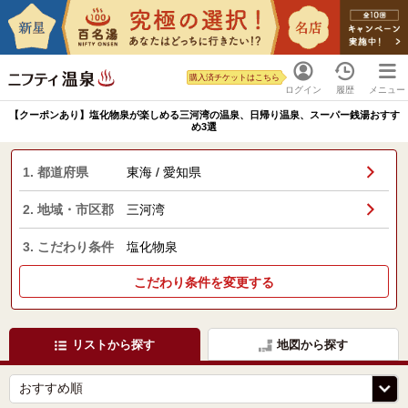
購入済チケットはこちら
ログイン
履歴
メニュー
【クーポンあり】塩化物泉が楽しめる三河湾の温泉、日帰り温泉、スーパー銭湯おすす
め3選
1. 都道府県
東海 / 愛知県
2. 地域・市区郡
三河湾
3. こだわり条件
塩化物泉
こだわり条件を変更する
リストから探す
地図から探す