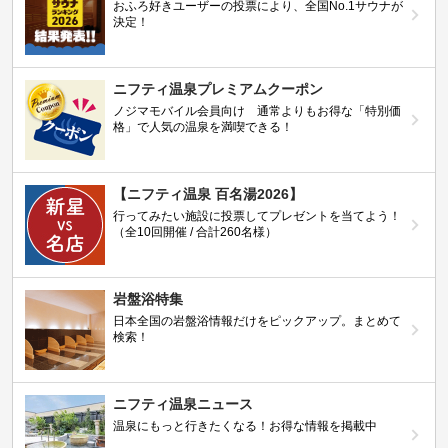
おふろ好きユーザーの投票により、全国No.1サウナが
決定！
ニフティ温泉プレミアムクーポン
ノジマモバイル会員向け 通常よりもお得な「特別価
格」で人気の温泉を満喫できる！
【ニフティ温泉 百名湯2026】
行ってみたい施設に投票してプレゼントを当てよう！
（全10回開催 / 合計260名様）
岩盤浴特集
日本全国の岩盤浴情報だけをピックアップ。まとめて
検索！
ニフティ温泉ニュース
温泉にもっと行きたくなる！お得な情報を掲載中