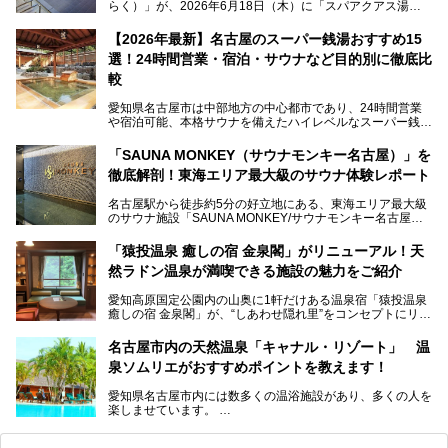
らく）」が、2026年6月18日（木）に「スパアクアス湯友
楽」としてリニューアルオープン！
【2026年最新】名古屋のスーパー銭湯おすすめ15
この地で30年にわたり愛され続けてきた施設だからこそ、
選！24時間営業・宿泊・サウナなど目的別に徹底比
地元住民をはじめオープンを待ちわびている人も多いのでは
ないでしょうか。
較
老朽化した設備の補修を機に、2年前からじっくり構想を練
ってきたというだけあって、館内の充実度は想像以上。
愛知県名古屋市は中部地方の中心都市であり、24時間営業
以前の4倍に拡張したという露天エリアや10の浴槽、40人収
や宿泊可能、本格サウナを備えたハイレベルなスーパー銭湯
容の巨大なスタジアムサウナに、岩盤浴やリラクゼーション
が密集する激戦区です。
までまるごと楽しめる施設に生まれ変わりました。
「SAUNA MONKEY（サウナモンキー名古屋）」を
そのため、「日々の仕事の疲れを心身ともにリセットした
今回は、全面リニューアルして新しくなった「スパアクアス
徹底解剖！東海エリア最大級のサウナ体験レポート
い」「休日に時間を忘れて1日中ダラダラ過ごしたい」「コ
湯友楽」に一足早くお邪魔して取材してきました！
スパ良く非日常の極上体験を味わいたい」人向けの施設が多
名古屋駅から徒歩約5分の好立地にある、東海エリア最大級
くある点が魅力です！
のサウナ施設「SAUNA MONKEY/サウナモンキー名古屋」
をご存じですか？
今回は、名古屋市でおすすめのスーパー銭湯を紹介します。
「名古屋駅周辺ってサウナが少ないよね」という声をよく耳
お好みの温泉施設を見つけて楽しんでくださいね。
「猿投温泉 癒しの宿 金泉閣」がリニューアル！天
にするだけあり、アクセスの良さにも胸が高鳴ります。
然ラドン温泉が満喫できる施設の魅力をご紹介
今回は普段は男性専用となっているパブリックサウナが、女
性専用で公開される『レディースデー』が開催されたので、
愛知高原国定公園内の山奥に1軒だけある温泉宿「猿投温泉
さっそく取材してきました！
癒しの宿 金泉閣」が、“しあわせ隠れ里”をコンセプトにリニ
ューアルオープンします。
名古屋市内の天然温泉「キャナル・リゾート」 温
天然ラドン温泉が堪能できるお風呂や、新設・改装された客
泉ソムリエがおすすめポイントを教えます！
室、地元の食材と温泉水で作られたお料理……。
新しくなった「猿投温泉 癒しの宿 金泉閣」の魅力を丸ごと
愛知県名古屋市内には数多くの温浴施設があり、多くの人を
ご紹介します。
楽しませています。
その中でも今回は「キャナル・リゾート」について、温泉ソ
ムリエの目線で紹介していきます！