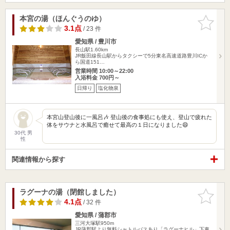
本宮の湯（ほんぐうのゆ）
お気に入
りに追加
3.1点
/ 23 件
愛知県 / 豊川市
長山駅1.60km
JR飯田線長山駅からタクシーで5分東名高速道路豊川ICか
ら国道151…
営業時間 10:00～22:00
入浴料金 700円～
日帰り
塩化物泉
本宮山登山後に一風呂🎶 登山後の食事処にも使え、登山で疲れた
体をサウナと水風呂で癒せて最高の１日になりました😄
30代 男
性
関連情報から探す
ラグーナの湯（閉館しました）
お気に入
りに追加
4.1点
/ 32 件
愛知県 / 蒲郡市
三河大塚駅950m
JR蒲郡駅より無料シャトルバスあり「ラグーナヒル」下車