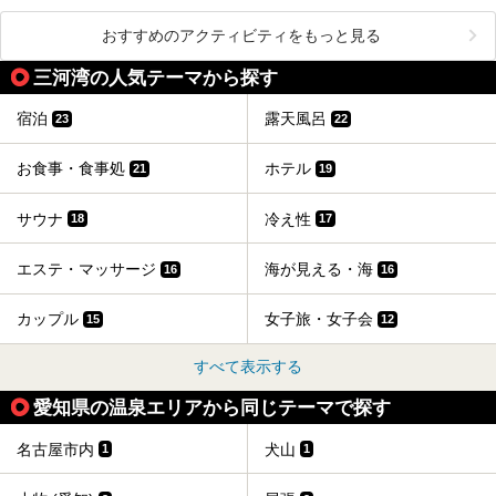
おすすめのアクティビティをもっと見る
三河湾の人気テーマから探す
宿泊
露天風呂
23
22
お食事・食事処
ホテル
21
19
サウナ
冷え性
18
17
エステ・マッサージ
海が見える・海
16
16
カップル
女子旅・女子会
15
12
すべて表示する
愛知県の温泉エリアから同じテーマで探す
名古屋市内
犬山
1
1