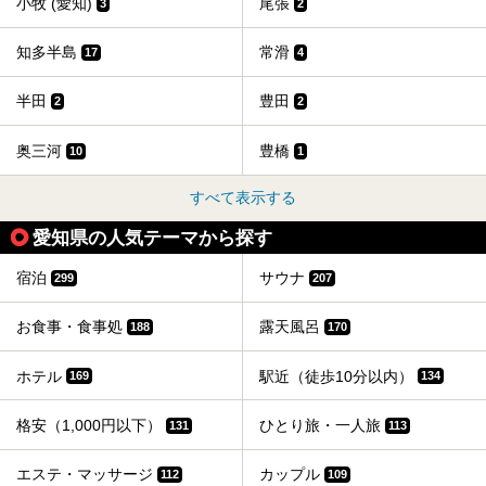
小牧 (愛知)
尾張
3
2
知多半島
常滑
17
4
半田
豊田
2
2
奥三河
豊橋
10
1
すべて表示する
愛知県の人気テーマから探す
宿泊
サウナ
299
207
お食事・食事処
露天風呂
188
170
ホテル
駅近（徒歩10分以内）
169
134
格安（1,000円以下）
ひとり旅・一人旅
131
113
エステ・マッサージ
カップル
112
109