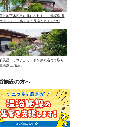
泉と地下水風呂に満たされる！「極楽湯 豊
ポテンシャル高すぎて長湯が止まらない
酸風呂、サウナからラドン蒸気浴まで取り
極楽湯 上尾店」
浴施設の方へ
ニフティ温泉を使って手軽に集