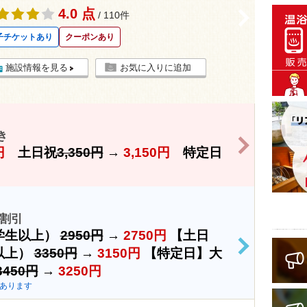
4.0 点
>
/ 110件
子チケットあり
クーポンあり
施設情報を見る
お気に入りに追加
き
>
円
土日祝
3,350円
→
3,150円
特定日
割引
学生以上）
2950円
→
2750円
【土日
>
以上）
3350円
→
3150円
【特定日】大
3450円
→
3250円
あります