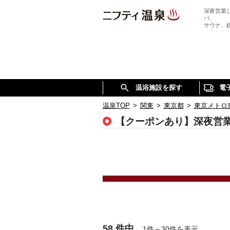
深夜営業
パ、
サウナ、
温浴施設を探す
電
温泉TOP
>
関東
>
東京都
>
東京メトロ
【クーポンあり】深夜営
58 件中
1件～30件を表示