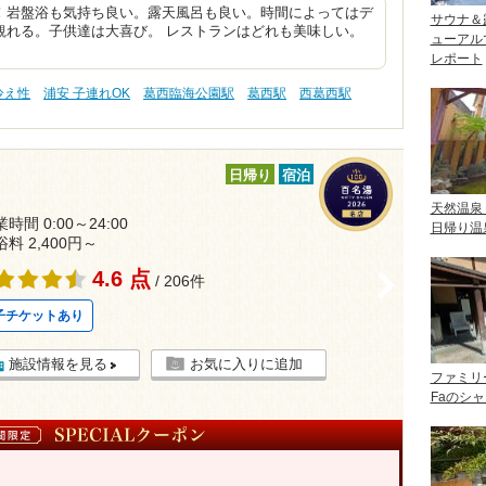
！岩盤浴も気持ち良い。露天風呂も良い。時間によってはデ
サウナ＆
観れる。子供達は大喜び。 レストランはどれも美味しい。
ューアル
レポート
冷え性
浦安 子連れOK
葛西臨海公園駅
葛西駅
西葛西駅
日帰り
宿泊
天然温泉
時間 0:00～24:00
日帰り温
浴料 2,400円～
4.6 点
>
/ 206件
子チケットあり
施設情報を見る
お気に入りに追加
ファミリ
Faのシ