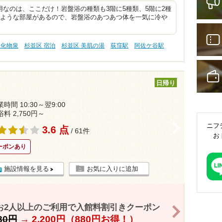
なのは、ここだけ！岩盤浴の種類も3階に5種類、5階に2種
のような部屋があるので、岩盤浴のあつあつ体を一気に冷や
塩化物泉
杉並区 宿泊
杉並区 美肌の湯
荻窪駅
阿佐ケ谷駅
日帰り
時間 10:30～翌9:00
浴料 2,750円～
>
ニフ
3.6 点
/ 61件
お
ーポンあり
施設情報を見る
お気に入りに追加
お2人以上のご利用で入館料割引きクーポン
>
080円
→
2,200円（880円お得！）