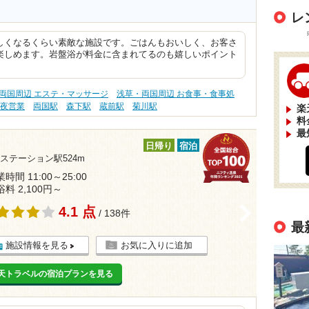
レ
しくなるくらい素敵な施設です。ごはんもおいしく、お客さ
楽しめます。岩盤浴が料金に含まれてるのも嬉しいポイント
両国周辺 エステ・マッサージ
浅草・両国周辺 お食事・食事処
深夜営業
両国駅
森下駅
蔵前駅
菊川駅
楽
料
最
日帰り
宿泊
ステーション駅524m
時間 11:00～25:00
浴料 2,100円～
4.1 点
>
/ 138件
最
施設情報を見る
お気に入りに追加
天トラベルの宿泊プランを見る