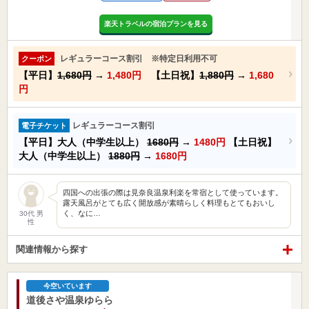
楽天トラベルの宿泊プランを見る
レギュラーコース割引 ※特定日利用不可
クーポン
【平日】
1,680円
→
1,480円
【土日祝】
1,880円
→
1,680
円
レギュラーコース割引
電子チケット
【平日】大人（中学生以上）
1680円
→
1480円
【土日祝】
大人（中学生以上）
1880円
→
1680円
四国への出張の際は見奈良温泉利楽を常宿として使っています。
露天風呂がとても広く開放感が素晴らしく料理もとてもおいし
く、なに…
30代 男
性
関連情報から探す
今空いています
道後さや温泉ゆらら