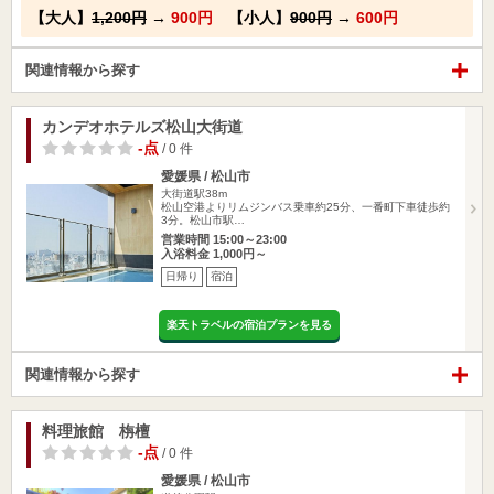
【大人】
1,200円
→
900円
【小人】
900円
→
600円
関連情報から探す
カンデオホテルズ松山大街道
-点
/ 0 件
愛媛県 / 松山市
大街道駅38m
松山空港よりリムジンバス乗車約25分、一番町下車徒歩約
3分。松山市駅…
営業時間 15:00～23:00
入浴料金 1,000円～
日帰り
宿泊
楽天トラベルの宿泊プランを見る
関連情報から探す
料理旅館 栴檀
-点
/ 0 件
愛媛県 / 松山市