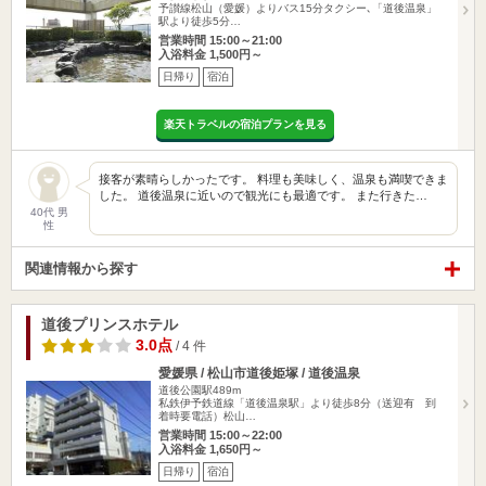
予讃線松山（愛媛）よりバス15分タクシー､「道後温泉」
駅より徒歩5分…
営業時間 15:00～21:00
入浴料金 1,500円～
日帰り
宿泊
楽天トラベルの宿泊プランを見る
接客が素晴らしかったです。 料理も美味しく、温泉も満喫できま
した。 道後温泉に近いので観光にも最適です。 また行きた…
40代 男
性
関連情報から探す
道後プリンスホテル
3.0点
/ 4 件
愛媛県 / 松山市道後姫塚 / 道後温泉
道後公園駅489m
私鉄伊予鉄道線「道後温泉駅」より徒歩8分（送迎有 到
着時要電話）松山…
営業時間 15:00～22:00
入浴料金 1,650円～
日帰り
宿泊