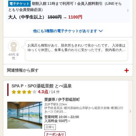
朝割入館 11時まで利用可！会員入館料割引（LINEそら
電子チケット
ともり会員登録必須）
大人（中学生以上）
1500円
→
1100円
他にも3種類の電子チケットがあります
お風呂も種類があり、脱衣所もきれいで良かったです。 入浴後は
ゆっくり休憩し、食事も量のわりに安かったです。 館内着の大…
40代 女
性
関連情報から探す
SPA P・SPO湯砥里館 とべ温泉
4.3点
/ 14 件
愛媛県 / 伊予郡砥部町
北伊予駅6.22km
伊予鉄道高浜･横河原線松山市駅から砥部大岩橋･断層口行
きバスで約35…
営業時間 10:00～22:00
入浴料金 550円～
日帰り
クーポンあり