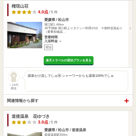
権現山荘
4.0点
/ 5 件
愛媛県 / 松山市
堀江駅1.48km
JR予讃線 堀江駅よりタクシー利用10分 ※無料送迎あり
（要事前確認…
営業時間
入浴料金 ～
宿泊
楽天トラベルの宿泊プランを見る
源泉かけ流しでしゅ🚰 シャーワーからも源泉100%でしゅ
～10代
男性
関連情報から探す
道後温泉 花ゆづき
3.0点
/ 5 件
愛媛県 / 松山市 / 道後温泉
道後温泉駅309m