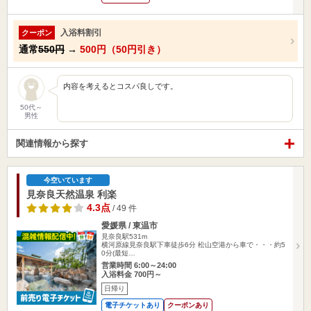
入浴料割引
クーポン
通常
550円
→
500円（50円引き）
内容を考えるとコスパ良しです。
50代～
男性
関連情報から探す
今空いています
見奈良天然温泉 利楽
4.3点
/ 49 件
愛媛県 / 東温市
見奈良駅531m
横河原線見奈良駅下車徒歩6分 松山空港から車で・・・約5
0分(最短…
営業時間 6:00～24:00
入浴料金 700円～
日帰り
電子チケットあり
クーポンあり