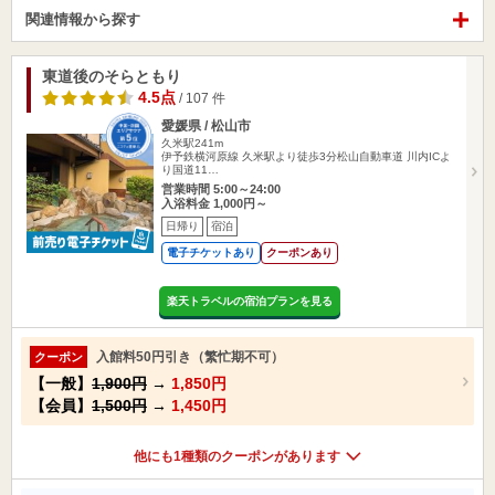
関連情報から探す
東道後のそらともり
4.5点
/ 107 件
愛媛県 / 松山市
久米駅241m
伊予鉄横河原線 久米駅より徒歩3分松山自動車道 川内ICよ
り国道11…
営業時間 5:00～24:00
入浴料金 1,000円～
日帰り
宿泊
電子チケットあり
クーポンあり
楽天トラベルの宿泊プランを見る
入館料50円引き（繁忙期不可）
クーポン
【一般】
1,900円
→
1,850円
【会員】
1,500円
→
1,450円
他にも1種類のクーポンがあります