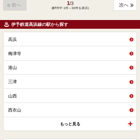
1
/
3
前へ
次へ
(
87
件中 1件～30件を表示)
伊予鉄道高浜線の駅から探す
高浜
梅津寺
港山
三津
山西
西衣山
もっと見る