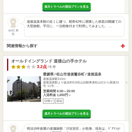
楽天トラベルの宿泊プランを見る
道後温泉本館の近くに建つ、昭和42年に開業した鉄筋10階建ての
大型旅館。平日に、一泊朝食付きで利用してみました。 …
40代 男
性
関連情報から探す
オールドイングランド 道後山の手ホテル
3.2点
/ 6 件
愛媛県 / 松山市道後鷺谷町 / 道後温泉
道後温泉駅310m
道後温泉駅より徒歩約5分松山自動車道松山ICから国道33
号･11号･…
営業時間 6:00～25:00
入浴料金 1,650円～
日帰り
宿泊
楽天トラベルの宿泊プランを見る
明治18年創業の老舗旅館「川吉別荘」が前身。現在は、ﾄﾞｱﾏﾝが