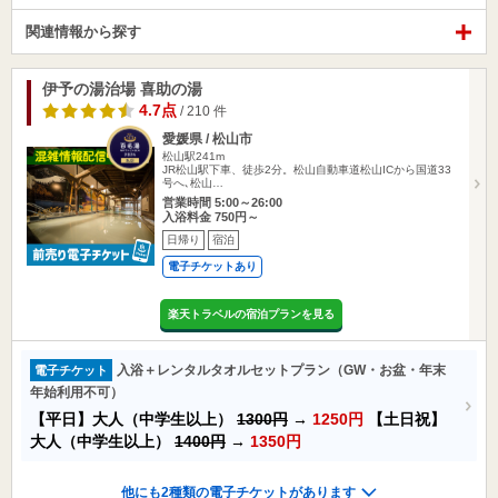
関連情報から探す
伊予の湯治場 喜助の湯
4.7点
/ 210 件
愛媛県 / 松山市
松山駅241m
JR松山駅下車、徒歩2分。松山自動車道松山ICから国道33
号へ､松山…
営業時間 5:00～26:00
入浴料金 750円～
日帰り
宿泊
電子チケットあり
楽天トラベルの宿泊プランを見る
入浴＋レンタルタオルセットプラン（GW・お盆・年末
電子チケット
年始利用不可）
【平日】大人（中学生以上）
1300円
→
1250円
【土日祝】
大人（中学生以上）
1400円
→
1350円
他にも2種類の電子チケットがあります