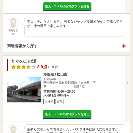
楽天トラベルの宿泊プランを見る
本日、今から入ります。 有名なジャングル風呂がなくて残念です
が、他の風呂で楽しみます。
40代 男
性
関連情報から探す
たかのこの湯
3.9点
/ 18 件
愛媛県 / 松山市
久米駅468m
予鉄道郊外電車 横河原線 「久米駅」下
車・・・・・・・・・ 徒歩8分…
営業時間 5:00～25:00
入浴料金 600円～
日帰り
宿泊
楽天トラベルの宿泊プランを見る
墓参りに手ぶらで寄りました。バスタオルは購入になりますが、