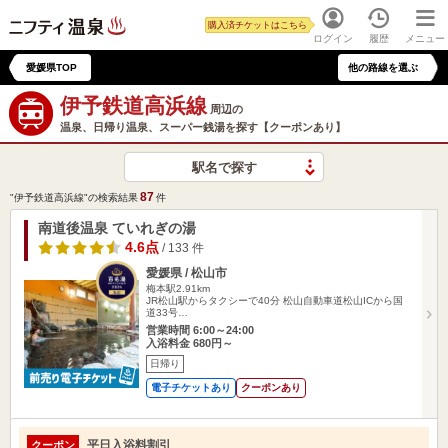
購入済チケットはこちら
ログイン
履歴
メニュー
愛媛県TOP
他の路線を選ぶ
伊予鉄道高浜線
周辺の
温泉、日帰り温泉、スーパー銭湯を探す【クーポンあり】
駅名で探す
87
"伊予鉄道高浜線"の検索結果
件
南道後温泉 ていれぎの湯
4.6点
/ 133 件
愛媛県 / 松山市
梅本駅2.91km
JR松山駅からタクシーで40分 松山自動車道松山ICから国
道33号…
営業時間 6:00～24:00
入浴料金 680円～
日帰り
電子チケットあり
クーポンあり
平日入浴料割引
クーポン