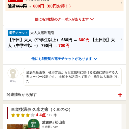
通常
680円
→
600円（80円お得！）
他にも1種類のクーポンがあります
大人入浴料割引
電子チケット
【平日】大人（中学生以上）
680円
→
600円
【土日祝】大
人（中学生以上）
790円
→
700円
他にも5種類の電子チケットがあります
愛媛県松山市、砥部方面から旧重信町に抜ける道路に隣接する大
型スーパー銭湯です。 土曜夕方訪問って事で、施設は大混雑でし
た。…
匿名
関連情報から探す
東道後温泉 久米之癒（くめのゆ）
4.4点
/ 72 件
愛媛県 / 松山市
久米駅273m