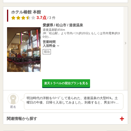
ホテル椿館 本館
3.7点
/ 3 件
愛媛県 / 松山市 / 道後温泉
道後温泉駅454m
JR「松山駅」より市内バス(約20分)､もしくは市内電車(約3
0分)…
営業時間
入浴料金 ～
宿泊
楽天トラベルの宿泊プランを見る
明治時代の洋館をｲﾒｰｼﾞして造られた、道後温泉の大型ﾎﾃﾙ。土
曜日の午後、日帰り入浴してみました。到着すると、男女ｽﾀｯ…
匿名
関連情報から探す