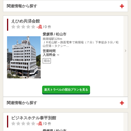
関連情報から探す
えひめ共済会館
-点
/ 0 件
愛媛県 / 松山市
南堀端駅126m
ＪＲ松山駅～路面電車で南堀端（７分）下車徒歩３分／松
山空港～タクシー…
営業時間
入浴料金 ～
宿泊
楽天トラベルの宿泊プランを見る
関連情報から探す
ビジネスホテル泰平別館
-点
/ 0 件