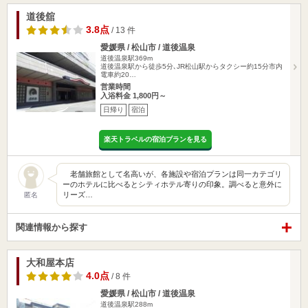
道後舘
3.8点
/ 13 件
愛媛県 / 松山市 / 道後温泉
道後温泉駅369m
道後温泉駅から徒歩5分､JR松山駅からタクシー約15分市内
電車約20…
営業時間
入浴料金 1,800円～
日帰り
宿泊
楽天トラベルの宿泊プランを見る
老舗旅館として名高いが、各施設や宿泊プランは同一カテゴリ
ーのホテルに比べるとシティホテル寄りの印象。調べると意外に
リーズ…
匿名
関連情報から探す
大和屋本店
4.0点
/ 8 件
愛媛県 / 松山市 / 道後温泉
道後温泉駅288m