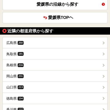
愛媛県の沿線から探す
愛媛県TOPヘ
近隣の都道府県から探す
広島県
250
鳥取県
191
島根県
216
岡山県
231
山口県
213
徳島県
104
香川県
137