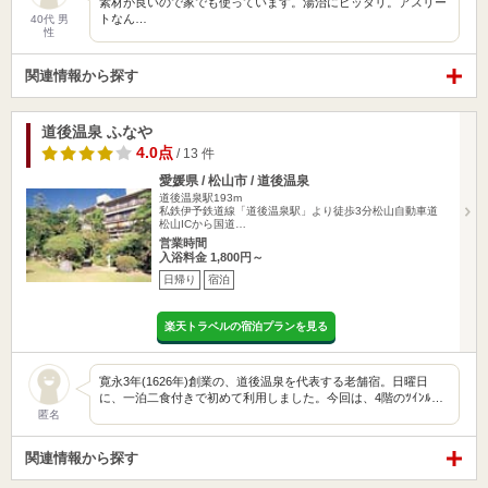
素材が良いので家でも使っています。湯治にピッタリ。アスリー
トなん…
40代 男
性
関連情報から探す
道後温泉 ふなや
4.0点
/ 13 件
愛媛県 / 松山市 / 道後温泉
道後温泉駅193m
私鉄伊予鉄道線「道後温泉駅」より徒歩3分松山自動車道
松山ICから国道…
営業時間
入浴料金 1,800円～
日帰り
宿泊
楽天トラベルの宿泊プランを見る
寛永3年(1626年)創業の、道後温泉を代表する老舗宿。日曜日
に、一泊二食付きで初めて利用しました。今回は、4階のﾂｲﾝﾙ…
匿名
関連情報から探す