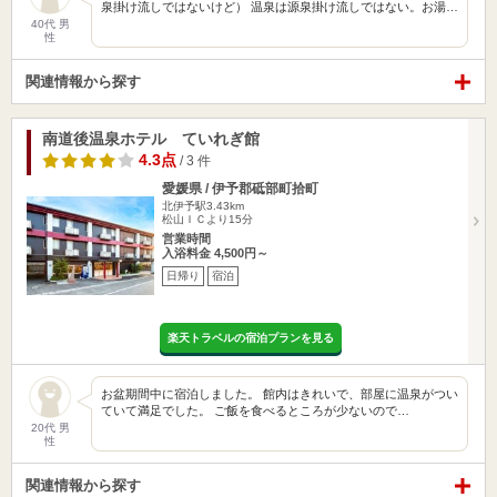
泉掛け流しではないけど） 温泉は源泉掛け流しではない。お湯…
40代 男
性
関連情報から探す
南道後温泉ホテル ていれぎ館
4.3点
/ 3 件
愛媛県 / 伊予郡砥部町拾町
北伊予駅3.43km
松山ＩＣより15分
営業時間
入浴料金 4,500円～
日帰り
宿泊
楽天トラベルの宿泊プランを見る
お盆期間中に宿泊しました。 館内はきれいで、部屋に温泉がつい
ていて満足でした。 ご飯を食べるところが少ないので…
20代 男
性
関連情報から探す