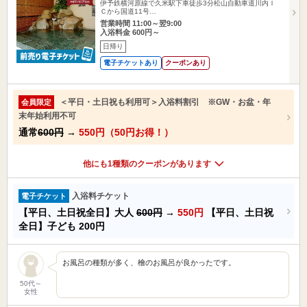
伊予鉄横河原線で久米駅下車徒歩3分松山自動車道川内Ｉ
Ｃから国道11号…
営業時間 11:00～翌9:00
入浴料金 600円～
日帰り
電子チケットあり
クーポンあり
＜平日・土日祝も利用可＞入浴料割引 ※GW・お盆・年
会員限定
末年始利用不可
通常
600円
→
550円（50円お得！）
他にも1種類のクーポンがあります
入浴料チケット
電子チケット
【平日、土日祝全日】大人
600円
→
550円
【平日、土日祝
全日】子ども
200円
お風呂の種類が多く、檜のお風呂が良かったです。
50代～
女性