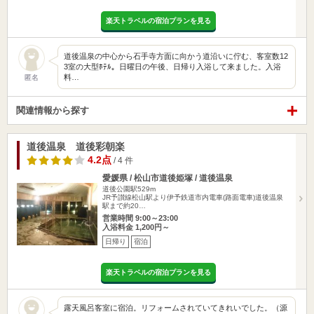
楽天トラベルの宿泊プランを見る
道後温泉の中心から石手寺方面に向かう道沿いに佇む、客室数12
3室の大型ﾎﾃﾙ。日曜日の午後、日帰り入浴して来ました。入浴
料…
匿名
関連情報から探す
道後温泉 道後彩朝楽
4.2点
/ 4 件
愛媛県 / 松山市道後姫塚 / 道後温泉
道後公園駅529m
JR予讃線松山駅より伊予鉄道市内電車(路面電車)道後温泉
駅まで約20…
営業時間 9:00～23:00
入浴料金 1,200円～
日帰り
宿泊
楽天トラベルの宿泊プランを見る
露天風呂客室に宿泊。リフォームされていてきれいでした。（源