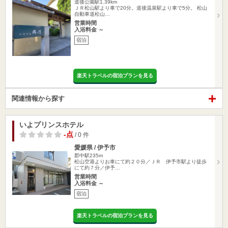
道後公園駅1.39km
ＪＲ松山駅より車で20分。道後温泉駅より車で5分。 松山
自動車道松山…
営業時間
入浴料金 ～
宿泊
楽天トラベルの宿泊プランを見る
関連情報から探す
いよプリンスホテル
-点
/ 0 件
愛媛県 / 伊予市
郡中駅235m
松山空港よりお車にて約２０分／ＪＲ 伊予市駅より徒歩
にて約７分／伊予…
営業時間
入浴料金 ～
宿泊
楽天トラベルの宿泊プランを見る