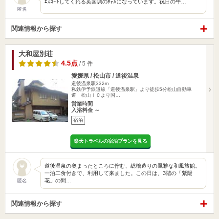
ｴｽｺｰﾄしてくれる英国調のﾎﾃﾙになっています。祝日の午…
匿名
関連情報から探す
大和屋別荘
4.5点
/ 5 件
愛媛県 / 松山市 / 道後温泉
道後温泉駅332m
私鉄伊予鉄道線「道後温泉駅」より徒歩5分松山自動車
道 松山ＩＣより国…
営業時間
入浴料金 ～
宿泊
楽天トラベルの宿泊プランを見る
道後温泉の奥まったところに佇む、総檜造りの風雅な和風旅館。
一泊二食付きで、利用して来ました。この日は、3階の「紫陽
花」の間…
匿名
関連情報から探す