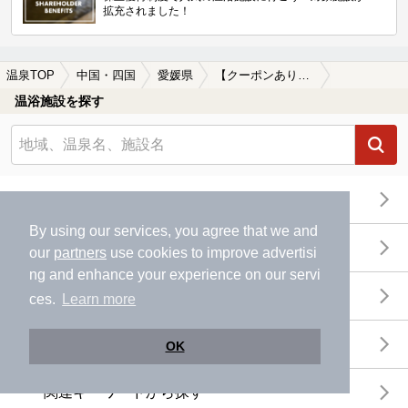
拡充されました！
温泉TOP
中国・四国
愛媛県
【クーポンあり】伊予鉄道高浜線周辺の温泉、日帰り温泉、スーパー銭湯を探す
温浴施設を探す
エリアから探す
By using our services, you agree that we and
地図から探す
our
partners
use cookies to improve advertisi
ng and enhance your experience on our servi
特徴から探す
ces.
Learn more
温泉地から探す
OK
関連キーワードから探す