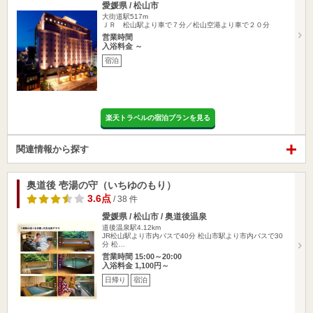
愛媛県 / 松山市
大街道駅517m
ＪＲ 松山駅より車で７分／松山空港より車で２０分
営業時間
入浴料金 ～
宿泊
楽天トラベルの宿泊プランを見る
関連情報から探す
奥道後 壱湯の守（いちゆのもり）
3.6点
/ 38 件
愛媛県 / 松山市 / 奥道後温泉
道後温泉駅4.12km
JR松山駅より市内バスで40分 松山市駅より市内バスで30
分 松…
営業時間 15:00～20:00
入浴料金 1,100円～
日帰り
宿泊