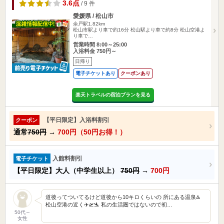
3.6点
/ 9 件
愛媛県 / 松山市
余戸駅1.82km
松山市駅より車で約16分 松山駅より車で約8分 松山空港よ
り車で…
営業時間 8:00～25:00
入浴料金 750円～
日帰り
電子チケットあり
クーポンあり
楽天トラベルの宿泊プランを見る
【平日限定】入浴料割引
クーポン
通常
750円
→
700円（50円お得！）
入館料割引
電子チケット
【平日限定】大人（中学生以上）
750円
→
700円
道後ってついてるけど道後から10キロくらいの 所にある温泉♨️
松山空港の近く✈️🛫🛬 私の生活圏ではないので初…
50代～
女性