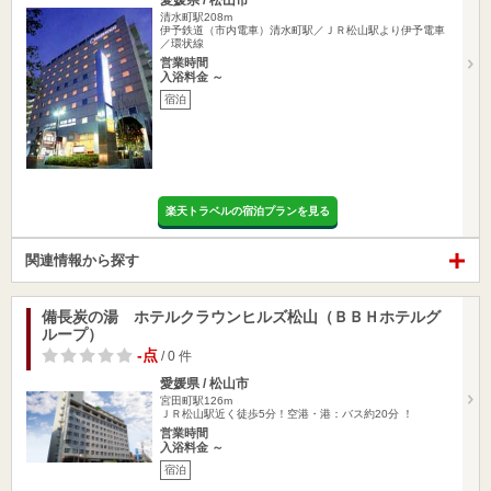
愛媛県 / 松山市
清水町駅208m
伊予鉄道（市内電車）清水町駅／ＪＲ松山駅より伊予電車
／環状線
営業時間
入浴料金 ～
宿泊
楽天トラベルの宿泊プランを見る
関連情報から探す
備長炭の湯 ホテルクラウンヒルズ松山（ＢＢＨホテルグ
ループ）
-点
/ 0 件
愛媛県 / 松山市
宮田町駅126m
ＪＲ松山駅近く徒歩5分！空港・港：バス約20分 ！
営業時間
入浴料金 ～
宿泊