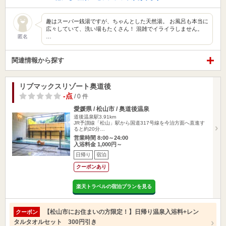
趣はスーパー銭湯ですが、ちゃんとした天然湯。 お風呂も本当に
広々していて、洗い場もたくさん！ 混雑でイライラしません。
…
匿名
関連情報から探す
リブマックスリゾート奥道後
-点
/ 0 件
愛媛県 / 松山市 / 奥道後温泉
道後温泉駅3.91km
JR予讃線「松山」駅から国道317号線を今治方面へ直進す
ると約20分…
営業時間 8:00～24:00
入浴料金 1,000円～
日帰り
宿泊
クーポンあり
楽天トラベルの宿泊プランを見る
【松山市にお住まいの方限定！】日帰り温泉入浴料+レン
クーポン
タルタオルセット 300円引き