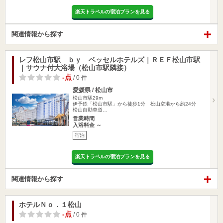
楽天トラベルの宿泊プランを見る
関連情報から探す
レフ松山市駅 ｂｙ ベッセルホテルズ｜ＲＥＦ松山市駅
｜サウナ付大浴場（松山市駅隣接）
-点
/ 0 件
愛媛県 / 松山市
松山市駅29m
伊予鉄「松山市駅」から徒歩1分 松山空港から約24分
松山自動車道…
営業時間
入浴料金 ～
宿泊
楽天トラベルの宿泊プランを見る
関連情報から探す
ホテルＮｏ．１松山
-点
/ 0 件