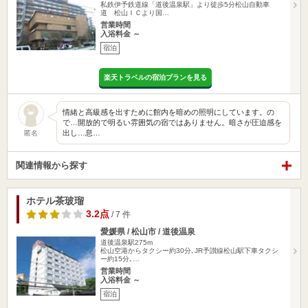
私鉄伊予鉄道線「道後温泉駅」より徒歩5分松山自動車
道 松山ＩＣより国…
営業時間
入浴料金 ～
宿泊
楽天トラベルの宿泊プランを見る
情緒と高級感を出すために館内を暗めの照明にしています。の
で…開放的で明るい雰囲気の宿ではありません。暗さが圧迫感を
出し…息…
匿名
関連情報から探す
ホテル茶玻瑠
3.2点
/ 7 件
愛媛県 / 松山市 / 道後温泉
道後温泉駅275m
松山空港からタクシー約30分､JR予讃線松山駅下車タクシ
ー約15分､…
営業時間
入浴料金 ～
宿泊