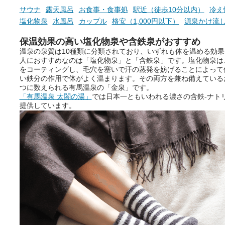
サウナ
露天風呂
お食事・食事処
駅近（徒歩10分以内）
冷え
塩化物泉
水風呂
カップル
格安（1,000円以下）
源泉かけ流
保温効果の高い塩化物泉や含鉄泉がおすすめ
温泉の泉質は10種類に分類されており、いずれも体を温める効
人におすすめなのは「塩化物泉」と「含鉄泉」です。塩化物泉は
をコーティングし、毛穴を塞いで汗の蒸発を妨げることによって
い鉄分の作用で体がよく温まります。その両方を兼ね備えている
つに数えられる有馬温泉の「金泉」です。
「有馬温泉 太閤の湯」
では日本一ともいわれる濃さの含鉄-ナトリ
提供しています。