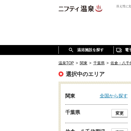
冷え性に
温浴施設を探す
電
温泉TOP
>
関東
>
千葉県
>
佐倉・八千
選択中のエリア
全国から探す
関東
千葉県
変更