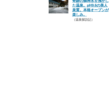
奇跡の御神水を沸かし
た温泉。pH9.6の美人
泉質。本格オープンが
楽しみ。
（温泉探訪記）