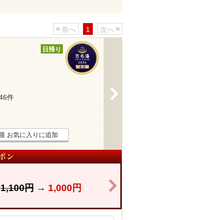
前へ
1
次へ
日帰り
>
346件
お気に入りに追加
>
】
1,100円
→
1,000円