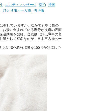
性
エステ・マッサージ
宿泊
漫画
し
ひとり旅・一人旅
切り傷
果は有していますが、なかでも冷え性の
、お湯に含まれている塩分が皮膚の表面
保温効果を発揮。含鉄泉は熱伝導率の良
お湯として有名なのが、日本三古湯の一
ウム-塩化物強塩泉を100％かけ流しで