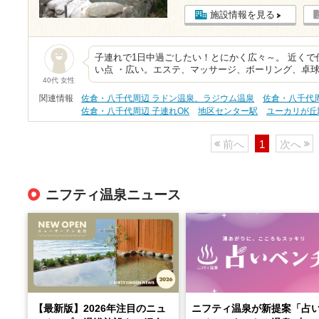
施設情報を見る
子連れで1日中過ごしたい！とにかく広々～。 近くで
い点 ・広い。エステ、マッサージ、ボーリング、卓
40代 女性
関連情報
佐倉・八千代周辺 ラドン温泉、ラジウム温泉
佐倉・八千代周
佐倉・八千代周辺 子連れOK
地区センター駅
ユーカリが丘
前へ
1
次へ
ニフティ温泉ニュース
【最新版】2026年注目のニュ
ニフティ温泉が新提案「占