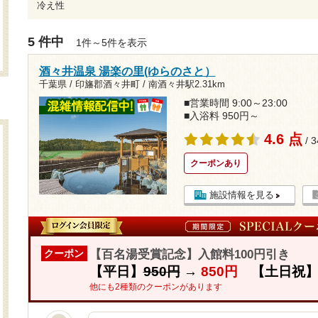
冷え性
5 件中
1件～5件を表示
酒々井温泉 湯楽の里(ゆらのさと）
千葉県 / 印旛郡酒々井町 /
南酒々井駅2.31km
■営業時間 9:00～23:00
■入浴料 950円～
4.6 点
/ 
クーポンあり
施設情報を見る
【百名湯受賞記念】入館料100円引き
クーポン
【平日】
950円
→
850円
【土日祝
他にも2種類のクーポンがあります