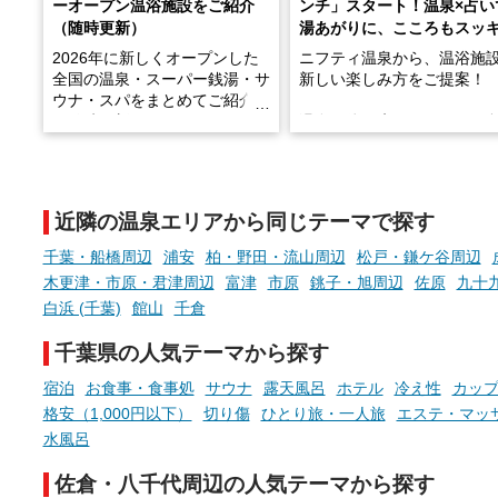
ーオープン温浴施設をご紹介
ンチ」スタート！温泉×占い
（随時更新）
湯あがりに、こころもスッ
2026年に新しくオープンした
ニフティ温泉から、温浴施
全国の温泉・スーパー銭湯・サ
新しい楽しみ方をご提案！
ウナ・スパをまとめてご紹介！
※随時更新しています
温泉で体を癒したあとに、
でこころもスッキリ──そん
天然温泉や露天風呂、注目のサ
新体験が楽しめる「占いベ
ウナなど、こだわりの魅力がつ
チ」を展開中♨
まったスポットが続々登場して
近隣の温泉エリアから同じテーマで探す
います。
手相やタロットなど気軽に
現地取材記事もあわせて紹介し
める占いで、“ととのう”お
千葉・船橋周辺
浦安
柏・野田・流山周辺
松戸・鎌ケ谷周辺
ていますので、気になる施設は
時間を、もっと特別に。
木更津・市原・君津周辺
富津
市原
銚子・旭周辺
佐原
九十
ぜひチェックして次のおでかけ
白浜 (千葉)
館山
千倉
先の参考にしてみてください
ね。
千葉県の人気テーマから探す
宿泊
お食事・食事処
サウナ
露天風呂
ホテル
冷え性
カッ
格安（1,000円以下）
切り傷
ひとり旅・一人旅
エステ・マッ
水風呂
佐倉・八千代周辺の人気テーマから探す