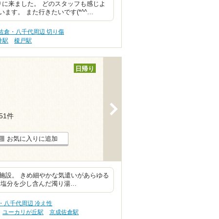
りに来ました。 どのスタッフも感じよ
す。 また行きたいです(*^^…
佐倉・八千代周辺 切り傷
井駅
榎戸駅
日帰り
>
151件
お気に入りに追加
ての施設。 きめ細やかな気遣いがあらゆる
は塩分を少し含んだ濁り湯…
・八千代周辺 冷え性
ユーカリが丘駅
京成佐倉駅