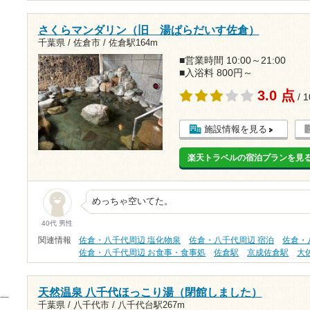
さくらマンダリン（旧 湯ぱらだいす佐倉）
千葉県 / 佐倉市 /
佐倉駅164m
■営業時間 10:00～21:00
■入浴料 800円～
3.0 点
/ 
施設情報を見る
楽天トラベルの宿泊プランを見
めっちゃ空いてた。
40代 男性
関連情報
佐倉・八千代周辺 塩化物泉
佐倉・八千代周辺 宿泊
佐倉・
佐倉・八千代周辺 お食事・食事処
佐倉駅
京成佐倉駅
大
天然温泉 八千代ほっこり湯（閉館しました）
千葉県 / 八千代市 /
八千代台駅267m