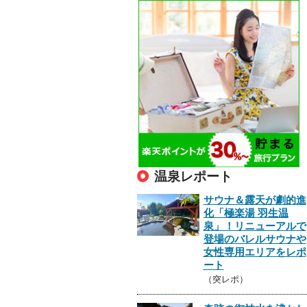
温泉レポート
サウナ＆露天が劇的進
化「極楽湯 羽生温
泉」！リニューアルで
登場のバレルサウナや
女性専用エリアをレポ
ート
（突レポ）