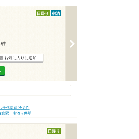
日帰り
宿泊
>
10件
お気に入りに追加
る
八千代周辺 冷え性
佐倉駅
南酒々井駅
日帰り