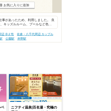
お気に入りに追加
仕事があったため、利用しました。 良
球、キッズルルーム、プールなど色…
辺 冷え性
佐倉・八千代周辺 カップル
駅
公園駅
井野駅
いベ
ニフティ温泉|百名湯・究極の