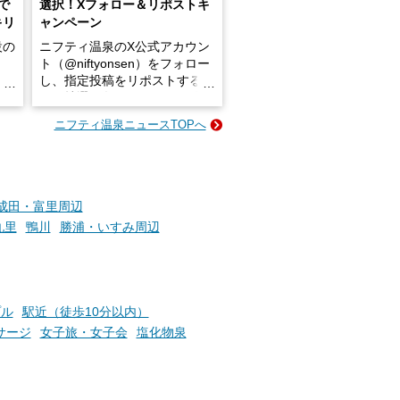
で
選択！Xフォロー＆リポストキ
キリ
ャンペーン
設の
ニフティ温泉のX公式アカウン
ト（@niftyonsen）をフォロー
し、指定投稿をリポストする
占い
と、抽選で各回26（ふろ）名
な
様（合計260名様）に選べるe-
ニフティ温泉ニュースTOPへ
ン
GIFT500円分をプレゼントい
たします。
楽し
ふろ
成田・富里周辺
九里
鴨川
勝浦・いすみ周辺
プル
駅近（徒歩10分以内）
サージ
女子旅・女子会
塩化物泉