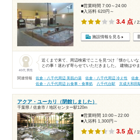
■営業時間 7:00～24:00
■入浴料 620円～
3.4 点
/ 
施設情報を見る
近くまで来て、周辺検索でここを見つけ「懐かしいな
との事！迷わず寄らせていただきました。 建物はや
40代 男性
関連情報
佐倉・八千代周辺 美肌の湯
佐倉・八千代周辺 冷え性
佐倉
佐倉・八千代周辺 お食事・食事処
八千代台駅
京成大和田
アクア・ユーカリ（閉館しました）
千葉県 / 佐倉市 /
地区センター駅120m
■営業時間 10:00～22:00
■入浴料 1,300円～
3.5 点
/ 