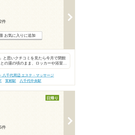
>
22件
お気に入りに追加
」と思いクチコミを見たら今月で閉館
まとの湯の頃のまま、ロッカーや浴室…
・八千代周辺 エステ・マッサージ
駅
実籾駅
八千代中央駅
日帰り
>
15件