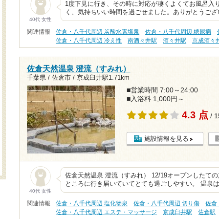
1度下見に行き、その時に対応が凄くよくてお風呂入
く、気持ちいい時間を過ごせました。ありがとうございま
40代 女性
関連情報
佐倉・八千代周辺 炭酸水素塩泉
佐倉・八千代周辺 糖尿病
佐倉・八千代周辺 冷え性
南酒々井駅
酒々井駅
京成酒々
佐倉天然温泉 澄流（すみれ）
千葉県 / 佐倉市 /
京成臼井駅1.71km
■営業時間 7:00～24:00
■入浴料 1,000円～
4.3 点
/ 
施設情報を見る
佐倉天然温泉 澄流（すみれ） 12/19オープンした
ところに行き届いていてとても過ごしやすい。 温泉
40代 女性
関連情報
佐倉・八千代周辺 塩化物泉
佐倉・八千代周辺 切り傷
佐倉
佐倉・八千代周辺 エステ・マッサージ
京成臼井駅
佐倉駅