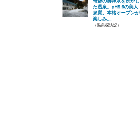
奇跡の御神水を沸かし
た温泉。pH9.6の美人
泉質。本格オープンが
楽しみ。
（温泉探訪記）