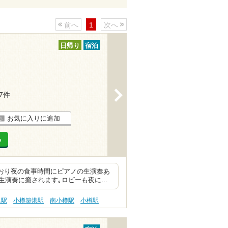
前へ
1
次へ
日帰り
宿泊
>
17件
お気に入りに追加
る
きおり夜の食事時間にピアノの生演奏あ
生演奏に癒されます｡ロビーも夜に…
里駅
小樽築港駅
南小樽駅
小樽駅