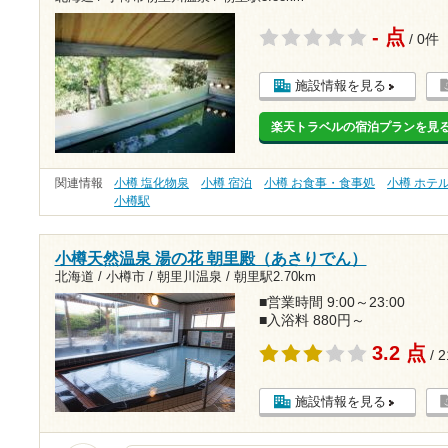
- 点
/ 0件
施設情報を見る
楽天トラベルの宿泊プランを見
関連情報
小樽 塩化物泉
小樽 宿泊
小樽 お食事・食事処
小樽 ホテ
小樽駅
小樽天然温泉 湯の花 朝里殿（あさりでん）
北海道 / 小樽市 / 朝里川温泉 /
朝里駅2.70km
■営業時間 9:00～23:00
■入浴料 880円～
3.2 点
/ 
施設情報を見る