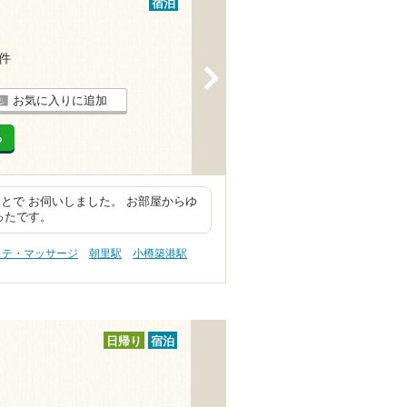
宿泊
1件
>
お気に入りに追加
る
とで お伺いしました。 お部屋からゆ
ったです。
ステ・マッサージ
朝里駅
小樽築港駅
日帰り
宿泊