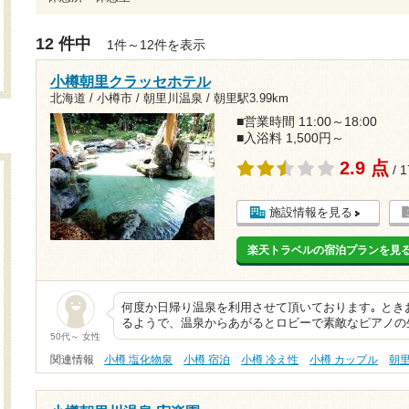
12 件中
1件～12件を表示
小樽朝里クラッセホテル
北海道 / 小樽市 / 朝里川温泉 /
朝里駅3.99km
■営業時間 11:00～18:00
■入浴料 1,500円～
2.9 点
/ 
施設情報を見る
楽天トラベルの宿泊プランを見
何度か日帰り温泉を利用させて頂いております｡ と
るようで、温泉からあがるとロビーで素敵なピアノの
50代～ 女性
関連情報
小樽 塩化物泉
小樽 宿泊
小樽 冷え性
小樽 カップル
朝