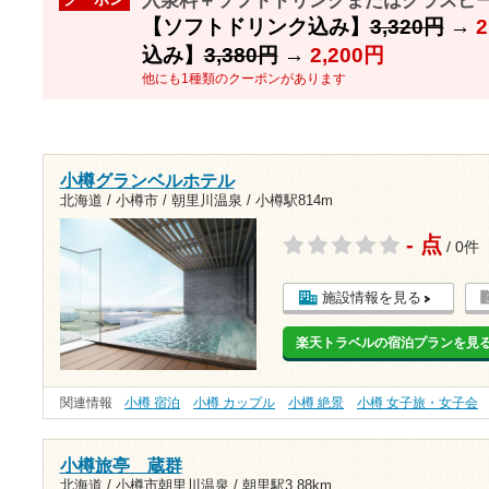
入泉料＋ソフトドリンクまたはグラスビール
【ソフトドリンク込み】
3,320円
→
2
込み】
3,380円
→
2,200円
他にも1種類のクーポンがあります
小樽グランベルホテル
北海道 / 小樽市 / 朝里川温泉 /
小樽駅814m
- 点
/ 0件
施設情報を見る
楽天トラベルの宿泊プランを見
関連情報
小樽 宿泊
小樽 カップル
小樽 絶景
小樽 女子旅・女子会
小樽旅亭 蔵群
北海道 / 小樽市朝里川温泉 /
朝里駅3.88km