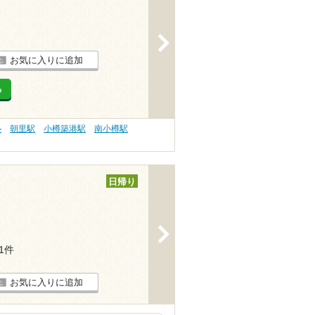
>
お気に入りに追加
る
ル
朝里駅
小樽築港駅
南小樽駅
日帰り
>
21件
お気に入りに追加