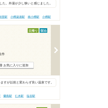
した。外湯が少し狭いと感じました。
朝里駅
小樽築港駅
南小樽駅
小樽駅
日帰り
宿泊
>
21件
お気に入りに追加
いますが以前と変わらず良い温泉です。
駅
蘭島駅
仁木駅
塩谷駅