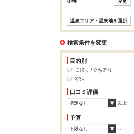
小樽
変更
温泉エリア・温泉地を選択
検索条件を変更
目的別
日帰り / 立ち寄り
宿泊
口コミ評価
指定なし
以上
予算
下限なし
～