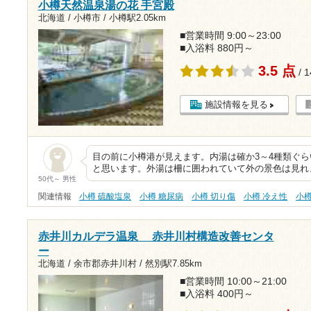
小樽天然温泉湯の花 手宮殿
北海道 / 小樽市 /
小樽駅2.05km
■営業時間 9:00～23:00
■入浴料 880円～
3.5 点
/ 
施設情報を見る
目の前に小樽港が見えます。内湯は確か3～4種類ぐ
と思います。外湯は柵に囲われていて外の景色は見れ
50代～ 男性
関連情報
小樽 硫酸塩泉
小樽 糖尿病
小樽 切り傷
小樽 冷え性
小
赤井川カルデラ温泉 赤井川村構造改善センタ
ー
北海道 / 余市郡赤井川村 /
然別駅7.85km
■営業時間 10:00～21:00
■入浴料 400円～