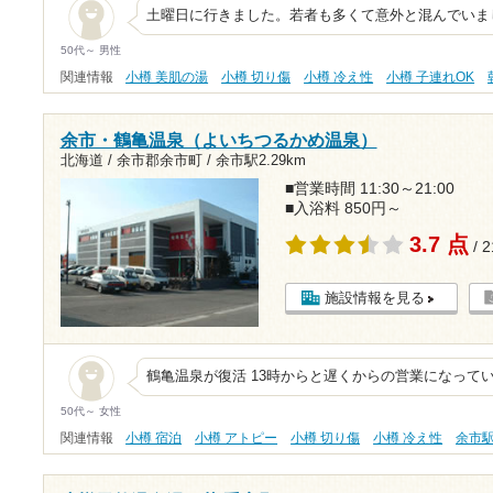
土曜日に行きました。若者も多くて意外と混んでいま
50代～ 男性
関連情報
小樽 美肌の湯
小樽 切り傷
小樽 冷え性
小樽 子連れOK
余市・鶴亀温泉（よいちつるかめ温泉）
北海道 / 余市郡余市町 /
余市駅2.29km
■営業時間 11:30～21:00
■入浴料 850円～
3.7 点
/ 
施設情報を見る
鶴亀温泉が復活 13時からと遅くからの営業になって
50代～ 女性
関連情報
小樽 宿泊
小樽 アトピー
小樽 切り傷
小樽 冷え性
余市