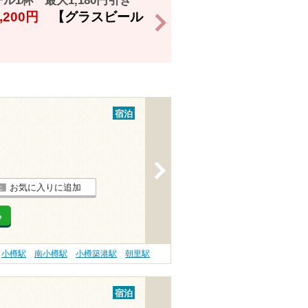
1杯 最大1,180円引き
,200円
【グラスビール
>
宿泊
>
お気に入りに追加
る
小樽駅
南小樽駅
小樽築港駅
朝里駅
宿泊