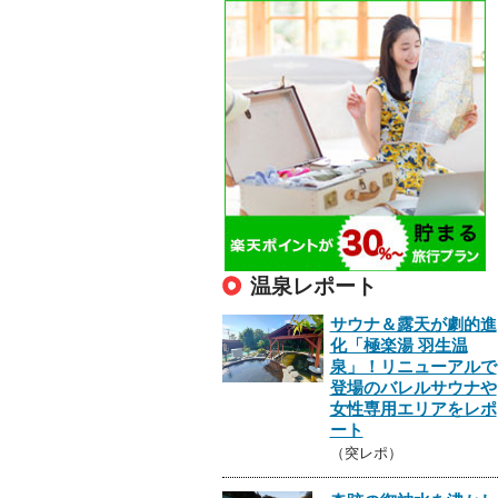
温泉レポート
サウナ＆露天が劇的進
化「極楽湯 羽生温
泉」！リニューアルで
登場のバレルサウナや
女性専用エリアをレポ
ート
（突レポ）