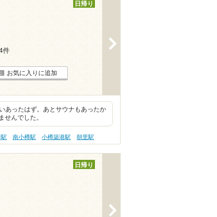
日帰り
>
14件
お気に入りに追加
らいあったはず。あとサウナもあったか
ませんでした。
樽駅
南小樽駅
小樽築港駅
朝里駅
日帰り
>