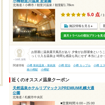
小樽朝里川温泉 宏楽園
北海道 / 小樽市 / 朝里川温泉 /
朝里駅1.78km
5.0 点
/ 
施設情報を見る
楽天トラベルの宿泊プランを見
お部屋に温泉露天風呂があり 夕食がお部屋食というこ
っくり入る温泉は 時間も感染も気にせず 本当によか
～10代 女性
関連情報
小樽 単純温泉・単純泉
小樽 宿泊
小樽 カップル
小樽 エ
南小樽駅
小樽駅
近くのオススメ温泉クーポン
天然温泉ホテルリブマックスPREMIUM札幌大通
公園
北海道 / 札幌市中央区
■営業時間 6:00～25:00