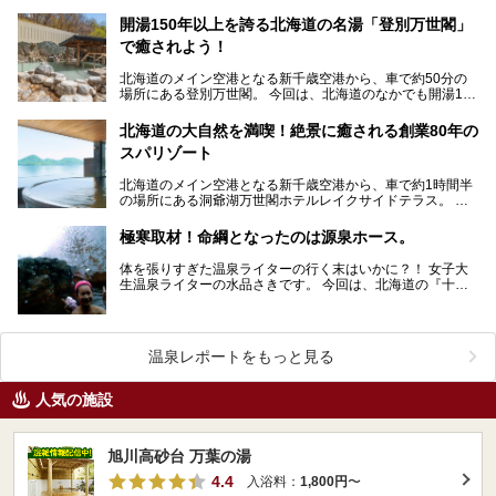
開湯150年以上を誇る北海道の名湯「登別万世閣」
で癒されよう！
北海道のメイン空港となる新千歳空港から、車で約50分の
場所にある登別万世閣。 今回は、北海道のなかでも開湯150
年以上を誇る名湯「登別温泉」に癒され、美味…
北海道の大自然を満喫！絶景に癒される創業80年の
スパリゾート
北海道のメイン空港となる新千歳空港から、車で約1時間半
の場所にある洞爺湖万世閣ホテルレイクサイドテラス。 今
回は、北海道の大自然「洞爺湖」を目の前にしたこ…
極寒取材！命綱となったのは源泉ホース。
体を張りすぎた温泉ライターの行く末はいかに？！ 女子大
生温泉ライターの水品さきです。 今回は、北海道の『十勝
岳温泉 凌雲閣』さんで雪降る中、なんと泉温3…
温泉レポートをもっと見る
人気の施設
旭川高砂台 万葉の湯
4.4
入浴料：
1,800円
〜