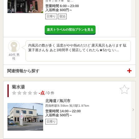
台８丁目下車 徒…
営業時間 6:00～23:00
入浴料金 600円～
日帰り
宿泊
楽天トラベルの宿泊プランを見る
内風呂の数が多く 温度がやや熱めだけど 露天風呂もあります 駄
菓子屋さんを あと1時間早く開店してくれたら★5かな い…
40代 男
性
関連情報から探す
菊水湯
お気に入
りに追加
-点
/ 0 件
北海道 / 旭川市
西御料駅6.59km
旭川駅1.97km
営業時間 14:00～22:00
入浴料金 500円～
日帰り