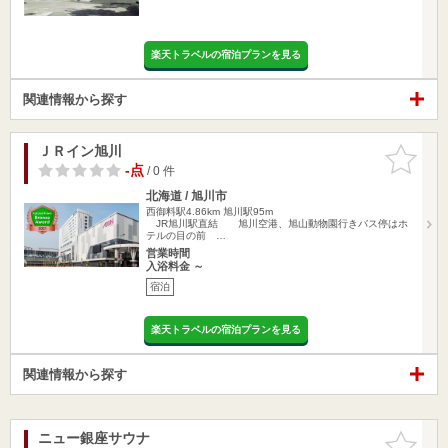
楽天トラベルの宿泊プランを見る
関連情報から探す
ＪＲイン旭川
お気に入
りに追加
-点
/ 0 件
北海道 / 旭川市
西御料駅4.86km
旭川駅95m
JR旭川駅直結 旭川空港、旭山動物園行きバス停はホ
テルの目の前 …
営業時間
入浴料金 ～
宿泊
楽天トラベルの宿泊プランを見る
関連情報から探す
ニュー銀座サウナ
お気に入