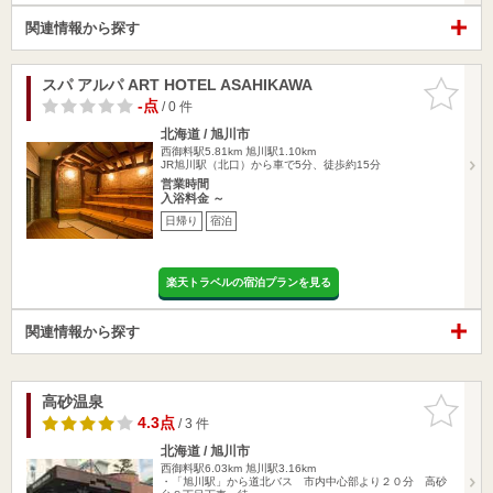
関連情報から探す
スパ アルパ ART HOTEL ASAHIKAWA
お気に入
りに追加
-点
/ 0 件
北海道 / 旭川市
西御料駅5.81km
旭川駅1.10km
JR旭川駅（北口）から車で5分、徒歩約15分
営業時間
入浴料金 ～
日帰り
宿泊
楽天トラベルの宿泊プランを見る
関連情報から探す
高砂温泉
お気に入
りに追加
4.3点
/ 3 件
北海道 / 旭川市
西御料駅6.03km
旭川駅3.16km
・「旭川駅」から道北バス 市内中心部より２０分 高砂