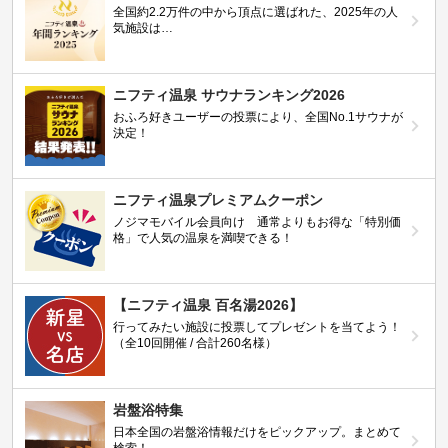
全国約2.2万件の中から頂点に選ばれた、2025年の人
気施設は…
ニフティ温泉 サウナランキング2026
おふろ好きユーザーの投票により、全国No.1サウナが
決定！
ニフティ温泉プレミアムクーポン
ノジマモバイル会員向け 通常よりもお得な「特別価
格」で人気の温泉を満喫できる！
【ニフティ温泉 百名湯2026】
行ってみたい施設に投票してプレゼントを当てよう！
（全10回開催 / 合計260名様）
岩盤浴特集
日本全国の岩盤浴情報だけをピックアップ。まとめて
検索！