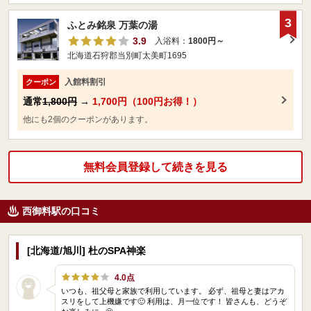
3
ふとみ銘泉 万葉の湯
3.9
入浴料：
1800円～
北海道石狩郡当別町太美町1695
入館料割引
クーポン
通常
1,800円
→
1,700円（100円お得！）
他にも2個のクーポンがあります。
無料会員登録して続きを見る
西御料駅の口コミ
[北海道/旭川] 杜のSPA神楽
4.0点
いつも、祖父母と家族で利用しています。 必ず、祖母と妻はアカ
スリをして上機嫌です🙂 利用は、月一位です！ 皆さんも、どうぞ