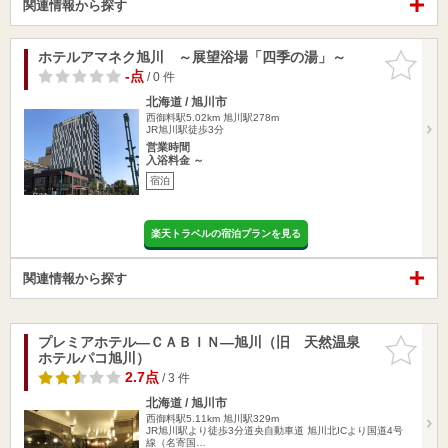
関連情報から探す
ホテルアマネク旭川 ～展望浴場「四季の湯」～
お気に入
りに追加
-点
/ 0 件
北海道 / 旭川市
西御料駅5.02km
旭川駅278m
JR旭川駅徒歩3分
営業時間
入浴料金 ～
宿泊
楽天トラベルの宿泊プランを見る
関連情報から探す
プレミアホテル―ＣＡＢＩＮ―旭川（旧 天然温泉
お気に入
ホテルパコ旭川）
りに追加
2.7点
/ 3 件
北海道 / 旭川市
西御料駅5.11km
旭川駅329m
JR旭川駅より徒歩3分道央自動車道 旭川北ICより国道4号
線（名寄国…