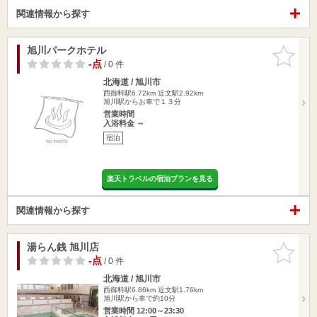
関連情報から探す
旭川パークホテル
お気に入
りに追加
-点
/ 0 件
北海道 / 旭川市
西御料駅6.72km
近文駅2.92km
旭川駅からお車で１３分
営業時間
入浴料金 ～
宿泊
楽天トラベルの宿泊プランを見る
関連情報から探す
湯らん銭 旭川店
お気に入
りに追加
-点
/ 0 件
北海道 / 旭川市
西御料駅6.86km
近文駅1.76km
旭川駅から車で約10分
営業時間 12:00～23:30