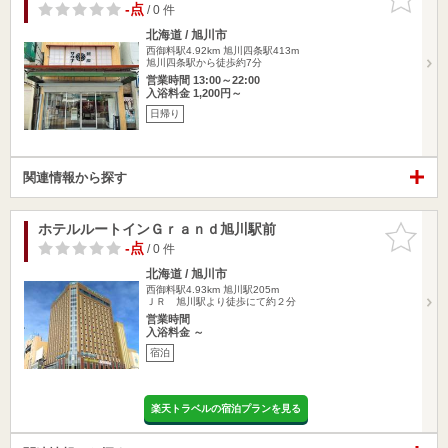
りに追加
-点
/ 0 件
北海道 / 旭川市
西御料駅4.92km
旭川四条駅413m
旭川四条駅から徒歩約7分
営業時間 13:00～22:00
入浴料金 1,200円～
日帰り
関連情報から探す
ホテルルートインＧｒａｎｄ旭川駅前
お気に入
りに追加
-点
/ 0 件
北海道 / 旭川市
西御料駅4.93km
旭川駅205m
ＪＲ 旭川駅より徒歩にて約２分
営業時間
入浴料金 ～
宿泊
楽天トラベルの宿泊プランを見る