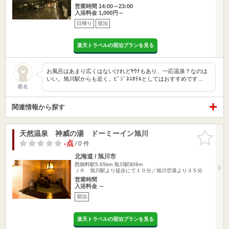
営業時間 14:00～23:00
入浴料金 1,000円～
日帰り
宿泊
楽天トラベルの宿泊プランを見る
お風呂はあまり広くはないけれどｻｳﾅもあり、一応温泉？なのは
いい。旭川駅からも近く。ﾋﾞｼﾞﾈｽﾎﾃﾙとしてはおすすめです…
匿名
関連情報から探す
天然温泉 神威の湯 ドーミーイン旭川
お気に入
りに追加
-点
/ 0 件
北海道 / 旭川市
西御料駅5.65km
旭川駅908m
ＪＲ 旭川駅より徒歩にて１０分／旭川空港より３５分
営業時間
入浴料金 ～
宿泊
楽天トラベルの宿泊プランを見る