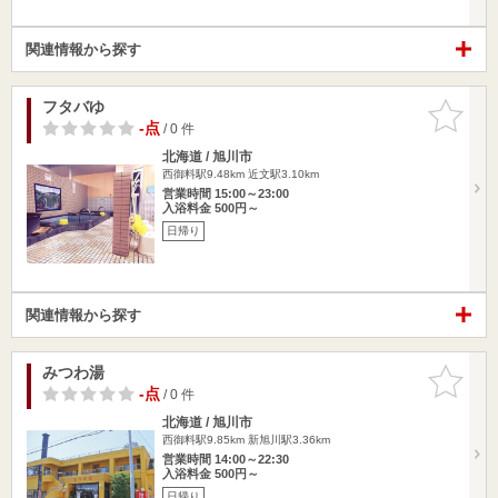
関連情報から探す
フタバゆ
お気に入
りに追加
-点
/ 0 件
北海道 / 旭川市
西御料駅9.48km
近文駅3.10km
営業時間 15:00～23:00
入浴料金 500円～
日帰り
関連情報から探す
みつわ湯
お気に入
りに追加
-点
/ 0 件
北海道 / 旭川市
西御料駅9.85km
新旭川駅3.36km
営業時間 14:00～22:30
入浴料金 500円～
日帰り