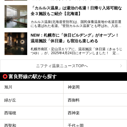
ンが訪れる地です。
クセスまで徹底紹介します！
「カルルス温泉」は湯治の名湯！日帰り入浴可能な
「川島旅館」は、豊富温泉の開湯当初から営業する老舗旅
全３施設もご紹介【北海道】
館。とりわけ温泉の良さと名物のバター料理に定評があり、
口コミの評判も非常に高い宿。今回は筆者自ら宿泊し、自慢
カルルス温泉(北海道登別市)は、国民保養温泉地や名湯百選
の温泉や料理をはじめ、パブリックスペース・客室など宿の
にも選ばれた名湯。“登別カルルス温泉”とも呼ばれ、入浴剤
全貌を徹底的にご紹介します！
としてその名を聞いたことがある方も多いでしょう。観光色
豊かな登別温泉とは対照的な存在で、今も湯治場的な要素が
NEW：札幌市に「休日ビルヂング」がオープン！
残る閑静な温泉地です。
温浴施設「休日湯」も宿泊も楽しめる
今回、四半世紀以上に渡り全国の温泉を巡り続ける筆者が現
札幌市南区・定山渓エリアに、温浴施設「休日湯（きゅうじ
地体験し、カルルス温泉をご紹介。温泉地の概要や泉質解説
つゆ）」が、2025年4月24日にオープンしました！ 定山
をはじめ、日帰り入浴可能な全３施設の紹介・周辺観光・ア
渓の新たなランドマーク「休日ビルヂング」として誕生した
クセスまで徹底紹介します！
この施設は、温泉・サウナの「休日湯」・ラウンジの「THE
LOUNGE DAYOF」・グルメ「休日洋麺店」・ホテル「エク
ニフティ温泉ニュースTOPへ
スクラメーションホテル」で構成された、まさに大人の癒し
空間。
富良野線の駅から探す
今回は、そんな「休日ビルヂング」の魅力を5つのポイント
からご紹介します。
旭川
神楽岡
緑が丘
西御料
西瑞穂
西神楽
西聖和
千代ヶ岡