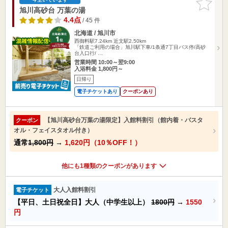
りに追加
旭川高砂台 万葉の湯
4.4点
/ 45 件
北海道 / 旭川市
西御料駅7.24km
近文駅2.50km
「鉄道ご利用の場合」旭川駅下車/1条通7丁目バス停/高砂
台入口行/ …
営業時間 10:00～翌9:00
入浴料金 1,800円～
日帰り
電子チケットあり
クーポンあり
【旭川高砂台万葉の湯限定】入館料割引（館内着・バスタ
クーポン
オル・フェイスタオル付き）
通常
1,800円
→
1,620円（10％OFF！）
他にも1種類のクーポンがあります
大人入館料割引
電子チケット
【平日、土日祝全日】大人（中学生以上）
1800円
→
1550
円