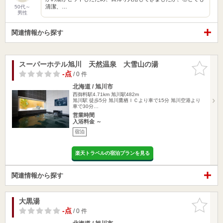
清潔、…
50代～
男性
関連情報から探す
スーパーホテル旭川 天然温泉 大雪山の湯
お気に入
りに追加
-点
/ 0 件
北海道 / 旭川市
西御料駅4.71km
旭川駅482m
旭川駅 徒歩5分 旭川鷹栖ＩＣより車で15分 旭川空港より
車で30分…
営業時間
入浴料金 ～
宿泊
楽天トラベルの宿泊プランを見る
関連情報から探す
大黒湯
お気に入
りに追加
-点
/ 0 件