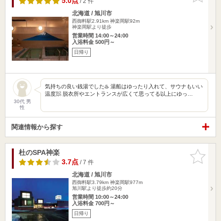
5.0点
/ 2 件
北海道 / 旭川市
西御料駅2.91km
神楽岡駅92m
神楽岡駅より徒歩
営業時間 14:00～24:00
入浴料金 500円～
日帰り
気持ちの良い銭湯でした♨️ 湯船はゆったり入れて、サウナもいい
温度🧖 脱衣所やエントランスが広くて思ってる以上にゆっ…
30代 男
性
関連情報から探す
杜のSPA神楽
お気に入
りに追加
3.7点
/ 7 件
北海道 / 旭川市
西御料駅3.79km
神楽岡駅977m
旭川駅より徒歩約20分
営業時間 10:00～24:00
入浴料金 700円～
日帰り