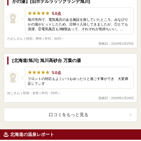
かの湯】(旧ホテルラッソグランデ旭川)
5.0点
旭川市内で、電気風呂のある施設を探していたところ、みなぴり
かの湯がヒットしたため、日帰り入浴してきましたが、①とても
清潔、②電気風呂も3種類あって、それぞれが気持ちいい。…
たかしさん
| 性別：男性 | 年代：50代～
投稿日：2026年3月25日
[北海道/旭川] 旭川高砂台 万葉の湯
5.0点
フロントの対応もよくいつもゆったりと過ごす事ができ 大変満
足してぃす
ゆこさん
| 性別：女性 | 年代：50代～
投稿日：2026年2月28日
口コミをもっと見る
北海道の温泉レポート