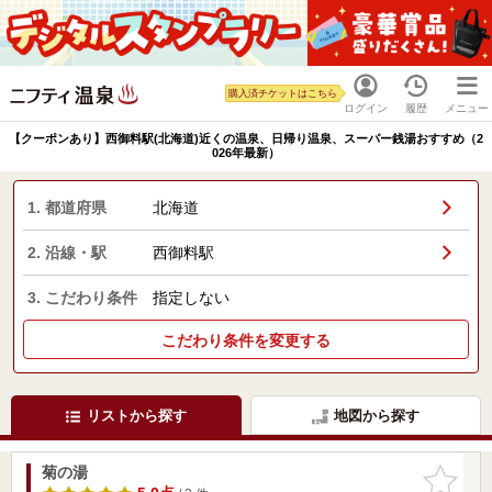
購入済チケットはこちら
ログイン
履歴
メニュー
【クーポンあり】西御料駅(北海道)近くの温泉、日帰り温泉、スーパー銭湯おすすめ（2
026年最新）
1. 都道府県
北海道
2. 沿線・駅
西御料駅
3. こだわり条件
指定しない
こだわり条件を変更する
リストから探す
地図から探す
菊の湯
お気に入
りに追加