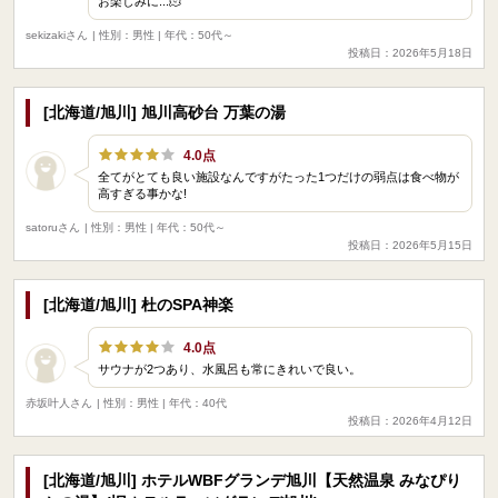
お楽しみに...🫠
sekizakiさん
| 性別：男性 | 年代：50代～
投稿日：2026年5月18日
[北海道/旭川] 旭川高砂台 万葉の湯
4.0点
全てがとても良い施設なんですがたった1つだけの弱点は食べ物が
高すぎる事かな!
satoruさん
| 性別：男性 | 年代：50代～
投稿日：2026年5月15日
[北海道/旭川] 杜のSPA神楽
4.0点
サウナが2つあり、水風呂も常にきれいで良い。
赤坂叶人さん
| 性別：男性 | 年代：40代
投稿日：2026年4月12日
[北海道/旭川] ホテルWBFグランデ旭川【天然温泉 みなぴり