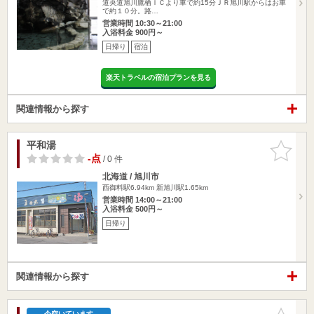
道央道旭川鷹栖ＩＣより車で約15分ＪＲ旭川駅からはお車
で約１０分。路…
営業時間 10:30～21:00
入浴料金 900円～
日帰り
宿泊
楽天トラベルの宿泊プランを見る
関連情報から探す
平和湯
お気に入
りに追加
-点
/ 0 件
北海道 / 旭川市
西御料駅6.94km
新旭川駅1.65km
営業時間 14:00～21:00
入浴料金 500円～
日帰り
関連情報から探す
お気に入
今空いています