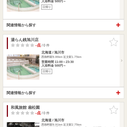
入浴料金 500円～
日帰り
関連情報から探す
湯らん銭旭川店
お気に入
りに追加
-点
/ 0 件
北海道 / 旭川市
西御料駅6.86km
近文駅1.75km
営業時間 11:00～23:30
入浴料金 500円～
日帰り
関連情報から探す
和風旅館 扇松園
お気に入
りに追加
-点
/ 0 件
北海道 / 旭川市
西御料駅6.91km
近文駅2.75km