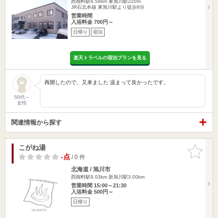
西御料駅8.58km
東旭川駅220m
JR石北本線 東旭川駅より徒歩8分
営業時間
入浴料金 700円～
日帰り
宿泊
楽天トラベルの宿泊プランを見る
再開したので、又来ました 温まって良かったです。
50代～
女性
関連情報から探す
こがね湯
お気に入
りに追加
-点
/ 0 件
北海道 / 旭川市
西御料駅9.03km
新旭川駅3.00km
営業時間 15:00～21:30
入浴料金 500円～
日帰り