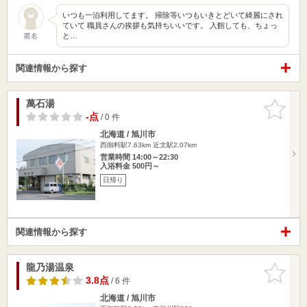
いつも一泊利用してます。 掃除等いつもいきとどいて綺麗にされ
ていて 職員さんの挨拶も気持ちいいです。 入館しても、ちょっ
と…
匿名
関連情報から探す
萬石湯
お気に入
りに追加
-点
/ 0 件
北海道 / 旭川市
西御料駅7.63km
近文駅2.07km
営業時間 14:00～22:30
入浴料金 500円～
日帰り
関連情報から探す
龍乃湯温泉
お気に入
りに追加
3.8点
/ 6 件
北海道 / 旭川市