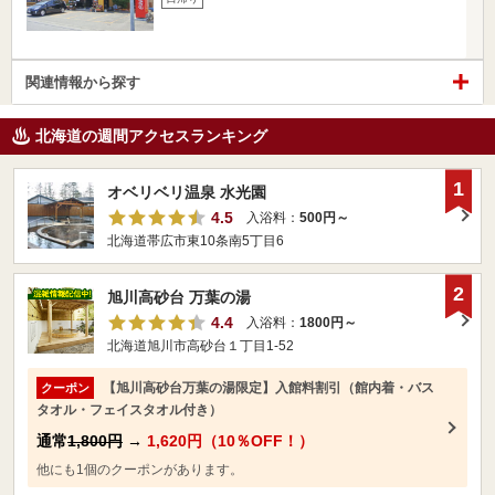
関連情報から探す
北海道の週間アクセスランキング
1
オベリベリ温泉 水光園
4.5
入浴料：
500円～
北海道帯広市東10条南5丁目6
2
旭川高砂台 万葉の湯
4.4
入浴料：
1800円～
北海道旭川市高砂台１丁目1-52
【旭川高砂台万葉の湯限定】入館料割引（館内着・バス
クーポン
タオル・フェイスタオル付き）
通常
1,800円
→
1,620円（10％OFF！）
他にも1個のクーポンがあります。