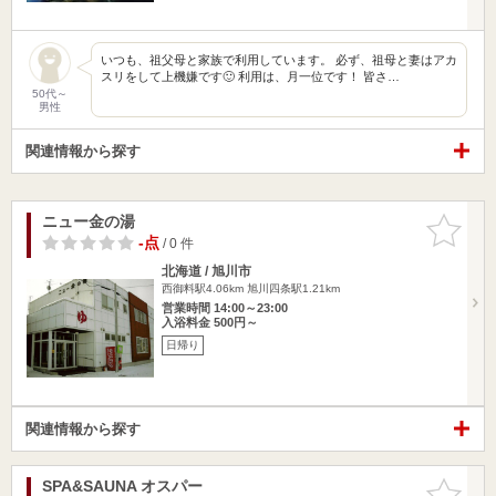
いつも、祖父母と家族で利用しています。 必ず、祖母と妻はアカ
スリをして上機嫌です🙂 利用は、月一位です！ 皆さ…
50代～
男性
関連情報から探す
ニュー金の湯
お気に入
りに追加
-点
/ 0 件
北海道 / 旭川市
西御料駅4.06km
旭川四条駅1.21km
営業時間 14:00～23:00
入浴料金 500円～
日帰り
関連情報から探す
SPA&SAUNA オスパー
お気に入