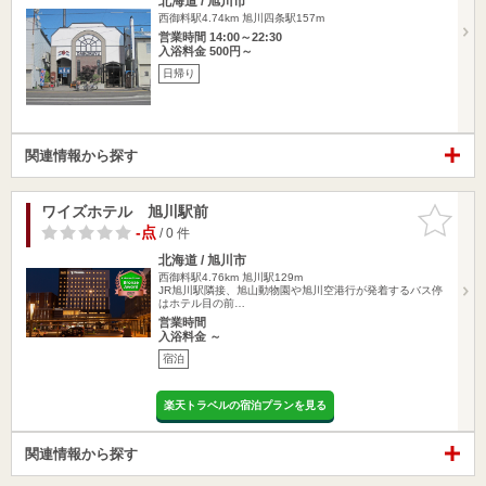
北海道 / 旭川市
西御料駅4.74km
旭川四条駅157m
営業時間 14:00～22:30
入浴料金 500円～
日帰り
関連情報から探す
ワイズホテル 旭川駅前
お気に入
りに追加
-点
/ 0 件
北海道 / 旭川市
西御料駅4.76km
旭川駅129m
JR旭川駅隣接、旭山動物園や旭川空港行が発着するバス停
はホテル目の前…
営業時間
入浴料金 ～
宿泊
楽天トラベルの宿泊プランを見る
関連情報から探す