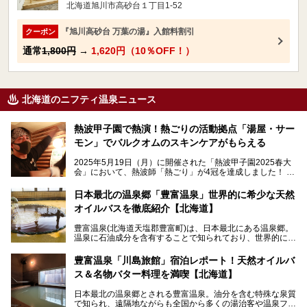
北海道旭川市高砂台１丁目1-52
『旭川高砂台 万葉の湯』入館料割引
クーポン
通常
1,800円
→
1,620円（10％OFF！）
北海道のニフティ温泉ニュース
熱波甲子園で熱演！熱ごりの活動拠点「湯屋・サー
モン」でバルクオムのスキンケアがもらえる
2025年5月19日（月）に開催された「熱波甲子園2025春大
会」において、熱波師「熱ごり」が4冠を達成しました！
このたび、バルクオム賞の受賞を記念して、熱ごりさんの活
動拠点である北海道の銭湯「湯屋・サーモン」にて、メンズ
日本最北の温泉郷「豊富温泉」世界的に希少な天然
スキンケアブランド バルクオムの「ONE DAY KIT」を数量
オイルバスを徹底紹介【北海道】
限定でプレゼントいたします。
老若男女問わず、多くの方にご体験いただける製品ですの
豊富温泉(北海道天塩郡豊富町)は、日本最北にある温泉郷。
で、ぜひお試しください。※6月13日配布開始、なくなり次
温泉に石油成分を含有することで知られており、世界的にも
第終了
大変希少な泉質です。また、油分が乾癬やアトピー性皮膚炎
に特効があると言われ、遠隔地ながらも全国から湯治・療養
───
豊富温泉「川島旅館」宿泊レポート！天然オイルバ
目的で多くの人々が訪れます。
提供元：株式会社バルクオム【PR】
ス＆名物バター料理を満喫【北海道】
この記事は株式会社バルクオム商品のPR記事です。
今回、四半世紀以上に渡り全国の温泉を巡り続ける筆者が現
日本最北の温泉郷とされる豊富温泉。油分を含む特殊な泉質
地体験し、独自の視点で豊富温泉の“天然オイルバス”をレポ
で知られ、遠隔地ながらも全国から多くの湯治客や温泉ファ
ート。温泉地概要や日帰り入浴施設をはじめ、宿泊施設・ア