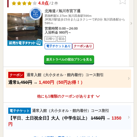
りに追加
4.0点
/ 2 件
北海道 / 旭川市宮下通
西御料駅4.37km
旭川四条駅596m
JR旭川駅徒歩15分またはタクシーで約3分 旭川四条駅から
596ｍ…
営業時間 0:00～24:00
入浴料金 980円～
日帰り
宿泊
電子チケットあり
クーポンあり
楽天トラベルの宿泊プランを見る
通常入館（大小タオル・館内着付）コース割引
クーポン
通常
1,450円
→
1,400円（50円お得！）
他にも1種類のクーポンがあります
通常入館（大小タオル・館内着付）コース割引
電子チケット
【平日、土日祝全日】大人（中学生以上）
1450円
→
1350
円