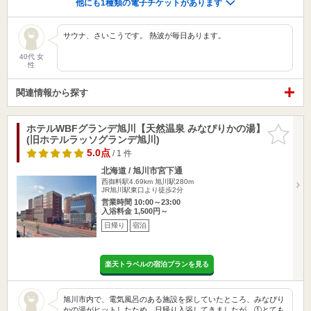
他にも1種類の電子チケットがあります
サウナ、さいこうです。 熱波が毎日あります。
40代 女
性
関連情報から探す
ホテルWBFグランデ旭川【天然温泉 みなぴりかの湯】
お気に入
(旧ホテルラッソグランデ旭川)
りに追加
5.0点
/ 1 件
北海道 / 旭川市宮下通
西御料駅4.69km
旭川駅280m
JR旭川駅東口より徒歩2分
営業時間 10:00～23:00
入浴料金 1,500円～
日帰り
宿泊
楽天トラベルの宿泊プランを見る
旭川市内で、電気風呂のある施設を探していたところ、みなぴり
かの湯がヒットしたため、日帰り入浴してきましたが、①とても