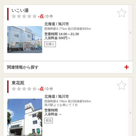
いこい湯
お気に入
りに追加
-点
/ 0 件
北海道 / 旭川市
西御料駅4.77km
旭川四条駅895m
営業時間 14:00～21:30
入浴料金 500円～
日帰り
関連情報から探す
東花苑
お気に入
りに追加
-点
/ 0 件
北海道 / 旭川市
西御料駅4.78km
旭川四条駅946m
旭川駅よりお車にて７分
営業時間
入浴料金 ～
宿泊