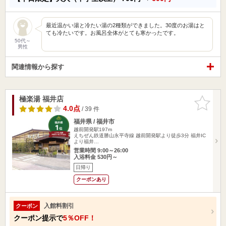
最近温かい湯と冷たい湯の2種類ができました。30度のお湯はと
ても冷たいです。お風呂全体がとても寒かったです。
50代～
男性
関連情報から探す
極楽湯 福井店
お気に入
りに追加
4.0点
/ 39 件
福井県 / 福井市
越前開発駅197m
えちぜん鉄道勝山永平寺線 越前開発駅より徒歩3分 福井IC
より福井…
営業時間 9:00～26:00
入浴料金 530円～
日帰り
クーポンあり
入館料割引
クーポン
クーポン提示で
5％OFF！