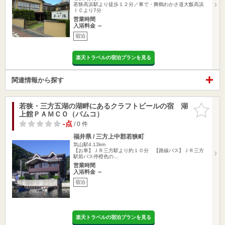
若狭高浜駅より徒歩１２分／車で・舞鶴わかさ道大飯高浜
ＩＣより7分
営業時間
入浴料金 ～
宿泊
楽天トラベルの宿泊プランを見る
関連情報から探す
若狭・三方五湖の湖畔にあるクラフトビールの宿 湖
お気に入
上館ＰＡＭＣＯ（パムコ）
りに追加
-点
/ 0 件
福井県 / 三方上中郡若狭町
気山駅4.13km
【お車】ＪＲ三方駅より約１０分 【路線バス】ＪＲ三方
駅前バス停橙色の…
営業時間
入浴料金 ～
宿泊
楽天トラベルの宿泊プランを見る