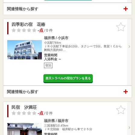
関連情報から探す
四季彩の宿 花椿
お気に入
りに追加
-点
/ 0 件
福井県 / 小浜市
小浜駅784m
ＪＲ小浜駅下車徒歩13分、タクシーで3分。敦賀ＩＣから
舞鶴方面約60…
営業時間
入浴料金 ～
宿泊
楽天トラベルの宿泊プランを見る
関連情報から探す
民宿 汐満荘
お気に入
りに追加
-点
/ 0 件
福井県 / 福井市
三国港駅10.45km
ＪＲ北陸線 福井駅から車で２５分
営業時間