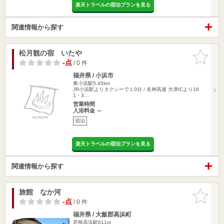
楽天トラベルの宿泊プランを見る
関連情報から探す
松月観の宿 いたや
お気に入
りに追加
-点
/ 0 件
福井県 / 小浜市
東小浜駅5.45km
JR小浜駅よりタクシーで１0分 / 名神高速 大津ICより16
1・3…
営業時間
入浴料金 ～
宿泊
楽天トラベルの宿泊プランを見る
関連情報から探す
旅館 なか河
お気に入
りに追加
-点
/ 0 件
福井県 / 大飯郡高浜町
若狭高浜駅611m