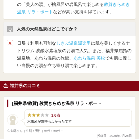
の「美人の湯」が檜風呂や岩風呂で楽しめる
敦賀きらめき
温泉 リラ・ポート
などが高い支持を得ています。
人気の天然温泉はどこですか？
日帰り利用も可能な
しきぶ温泉湯楽里
は肌を美しくするナ
トリウム-炭酸水素塩泉のお湯で人気。また、福井県屈指の
温泉地、あわら温泉の旅館、
あわら温泉 美松
でも肌に優し
い自慢のお湯が立ち寄り湯で楽しめます。
福井県の口コミ
[福井県/敦賀] 敦賀きらめき温泉 リラ・ポート
3.0点
水風呂が気持ちよかったです
久太郎さん
| 性別：男性 | 年代：50代～
投稿日：2026年7月25日