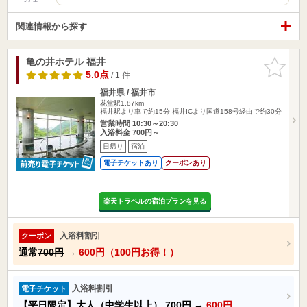
関連情報から探す
亀の井ホテル 福井
お気に入
りに追加
5.0点
/ 1 件
福井県 / 福井市
花堂駅1.87km
福井駅より車で約15分 福井ICより国道158号経由で約30分
営業時間 10:30～20:30
入浴料金 700円～
日帰り
宿泊
電子チケットあり
クーポンあり
楽天トラベルの宿泊プランを見る
入浴料割引
クーポン
通常
700円
→
600円（100円お得！）
入浴料割引
電子チケット
【平日限定】大人（中学生以上）
700円
→
600円