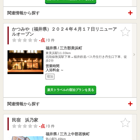
関連情報から探す
かつみや（福井県）２０２４年４月１７日リニューア
お気に入
ルオープン
りに追加
-点
/ 0 件
福井県 / 三方郡美浜町
東美浜駅11.03km
北陸線敦賀駅下車→福井鉄道バス丹生行き丹生口下車、徒
歩2分
営業時間
入浴料金 ～
宿泊
楽天トラベルの宿泊プランを見る
関連情報から探す
民宿 浜乃家
お気に入
りに追加
-点
/ 0 件
福井県 / 三方上中郡若狭町
気山駅5.49km