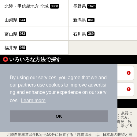
北陸・甲信越地方 全域
長野県
3908
1670
山梨県
新潟県
544
841
富山県
石川県
263
369
福井県
265
いろいろな方法で探す
全国の施設から探す
By using our services, you agree that we and
our
partners
use cookies to improve advertisi
福井県トップを見る
ng and enhance your experience on our servi
ces.
Learn more
『福井県』の温泉・銭湯
「芦原温泉」は、小松空港から車で45分、県北部に位置しています。泉質は
OK
中性～微アルカリ性の含塩化土類食塩泉でナトリウム、カリウムを多く含み、
効能としては、浴用：リウマチ・慢性皮膚炎・神経痛・アトピー性皮膚炎、飲
用：慢性胃カタル・慢性胃酸減少症とされています。周辺観光として、車で15
分のところに東尋坊、60分のところに永平寺があります。
北陸自動車道武生ICから50分に位置する「越前温泉」は、日本海の眺望と潮