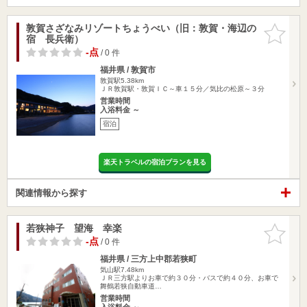
敦賀さざなみリゾートちょうべい（旧：敦賀・海辺の
お気に入
宿 長兵衛）
りに追加
-点
/ 0 件
福井県 / 敦賀市
敦賀駅5.38km
ＪＲ敦賀駅・敦賀ＩＣ～車１５分／気比の松原～３分
営業時間
入浴料金 ～
宿泊
楽天トラベルの宿泊プランを見る
関連情報から探す
若狭神子 望海 幸楽
お気に入
りに追加
-点
/ 0 件
福井県 / 三方上中郡若狭町
気山駅7.48km
ＪＲ三方駅よりお車で約３０分・バスで約４０分、お車で
舞鶴若狭自動車道…
営業時間
入浴料金 ～