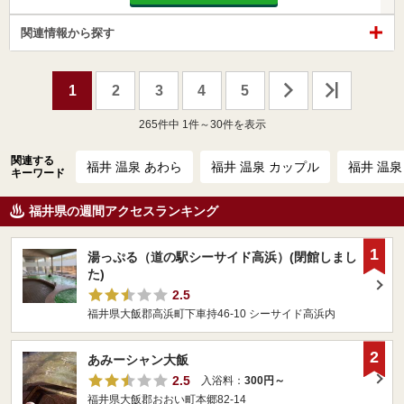
関連情報から探す
1
2
3
4
5
265
件中 1件～30件を表示
関連する
福井 温泉 あわら
福井 温泉 カップル
福井 温泉
キーワード
福井県の週間アクセスランキング
1
湯っぷる（道の駅シーサイド高浜）(閉館しまし
た)
2.5
福井県大飯郡高浜町下車持46-10 シーサイド高浜内
2
あみーシャン大飯
2.5
入浴料：
300円～
福井県大飯郡おおい町本郷82-14