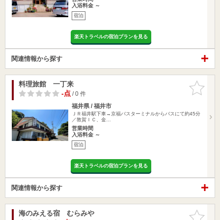
入浴料金 ～
宿泊
楽天トラベルの宿泊プランを見る
関連情報から探す
料理旅館 一丁来
お気に入
りに追加
-点
/ 0 件
福井県 / 福井市
ＪＲ福井駅下車→京福バスターミナルからバスにて約45分
／敦賀ＩＣ、金…
営業時間
入浴料金 ～
宿泊
楽天トラベルの宿泊プランを見る
関連情報から探す
海のみえる宿 むらみや
お気に入