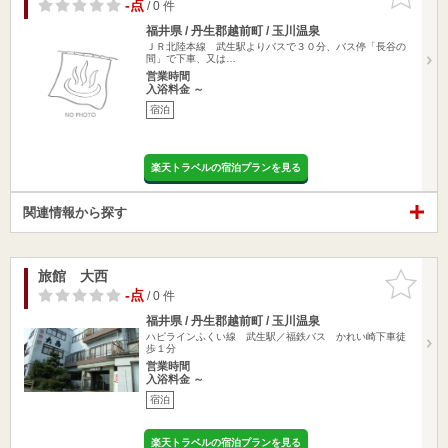
りに追加
-点
/ 0 件
福井県 / 丹生郡越前町 / 玉川温泉
ＪＲ北陸本線 武生駅よりバスで３０分、バス停「長谷の
間」で下車、又は…
営業時間
入浴料金 ～
宿泊
楽天トラベルの宿泊プランを見る
関連情報から探す
旅館 大西
お気に入
りに追加
-点
/ 0 件
福井県 / 丹生郡越前町 / 玉川温泉
ハピラインふくい線 武生駅／福鉄バス かれい崎下車徒
歩１分
営業時間
入浴料金 ～
宿泊
楽天トラベルの宿泊プランを見る