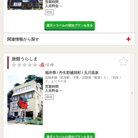
営業時間
入浴料金 ～
宿泊
楽天トラベルの宿泊プランを見る
関連情報から探す
旅館うらしま
お気に入
りに追加
-点
/ 0 件
福井県 / 丹生郡越前町 / 玉川温泉
北陸本線『武生駅』下車／北陸道『敦賀ＩＣ』『武生Ｉ
Ｃ』より４０分
営業時間
入浴料金 ～
宿泊
楽天トラベルの宿泊プランを見る