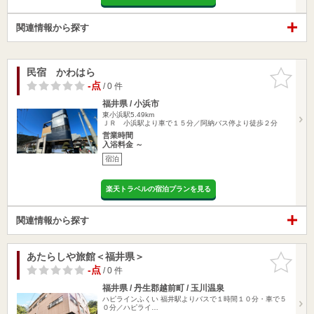
関連情報から探す
民宿 かわはら
お気に入
りに追加
-点
/ 0 件
福井県 / 小浜市
東小浜駅5.49km
ＪＲ 小浜駅より車で１５分／阿納バス停より徒歩２分
営業時間
入浴料金 ～
宿泊
楽天トラベルの宿泊プランを見る
関連情報から探す
あたらしや旅館＜福井県＞
お気に入
りに追加
-点
/ 0 件
福井県 / 丹生郡越前町 / 玉川温泉
ハピラインふくい 福井駅よりバスで１時間１０分・車で５
０分／ハピライ…