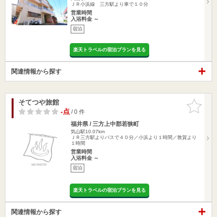
ＪＲ小浜線 三方駅より車で１０分
営業時間
入浴料金 ～
宿泊
楽天トラベルの宿泊プランを見る
関連情報から探す
そてつや旅館
お気に入
りに追加
-点
/ 0 件
福井県 / 三方上中郡若狭町
気山駅10.07km
ＪＲ三方駅よりバスで４０分／小浜より１時間／敦賀より
１時間
営業時間
入浴料金 ～
宿泊
楽天トラベルの宿泊プランを見る
関連情報から探す