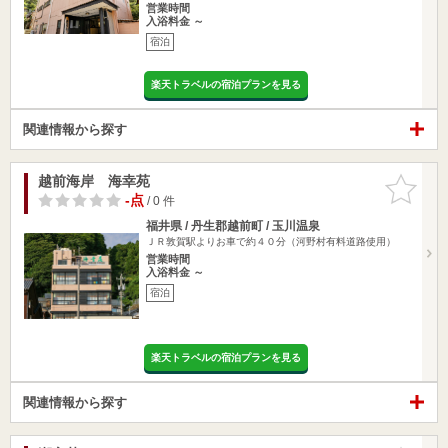
営業時間
入浴料金 ～
宿泊
楽天トラベルの宿泊プランを見る
関連情報から探す
越前海岸 海幸苑
お気に入
りに追加
-点
/ 0 件
福井県 / 丹生郡越前町 / 玉川温泉
ＪＲ敦賀駅よりお車で約４０分（河野村有料道路使用）
営業時間
入浴料金 ～
宿泊
楽天トラベルの宿泊プランを見る
関連情報から探す