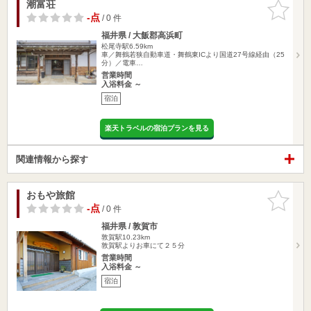
潮富荘
お気に入
りに追加
-点
/ 0 件
福井県 / 大飯郡高浜町
松尾寺駅6.59km
車／舞鶴若狭自動車道・舞鶴東ICより国道27号線経由（25
分）／電車…
営業時間
入浴料金 ～
宿泊
楽天トラベルの宿泊プランを見る
関連情報から探す
おもや旅館
お気に入
りに追加
-点
/ 0 件
福井県 / 敦賀市
敦賀駅10.23km
敦賀駅よりお車にて２５分
営業時間
入浴料金 ～
宿泊