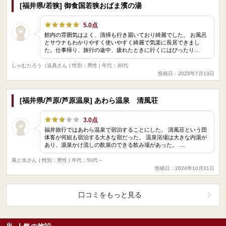
[福井県/若狭] 御食国若狭おばま濱の湯
5.0点
館内の雰囲気はよく、清掃も行き届いており綺麗でした。 お風呂
とサウナもわかりやすく使いやすく綺麗で気楽に長居できまし
た。仕事帰り、旅行の途中、疲れたときに行くにはぴったり…
しゃむたろう（迫真さん
| 性別：男性 | 年代：30代
投稿日：2025年7月13日
[福井県/芦原/芦原温泉] あわら温泉 清風荘
3.0点
福井旅行ではあわら温泉で宿泊することにした。 清風荘という団
体客が何組も宿泊する大きな宿だった。 温泉浴場は大きな内湯が
あり、源泉かけ流しの飲泉のできる飲み場があった。 …
風と水さん
| 性別：男性 | 年代：50代～
投稿日：2024年10月31日
口コミをもっと見る