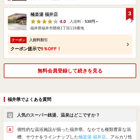
3
極楽湯 福井店
4.0
入浴料：
530円～
福井県福井市開発1丁目118番地
入館料割引
クーポン
クーポン提示で
5％OFF！
無料会員登録して続きを見る
福井県でよくある質問
人気のスーパー銭湯、温泉はどこですか？
個性的な温浴施設が揃った福井県。なかでも種類豊富な浴
槽、サウナをラインナップした
極楽湯 福井店
、アルカリ性