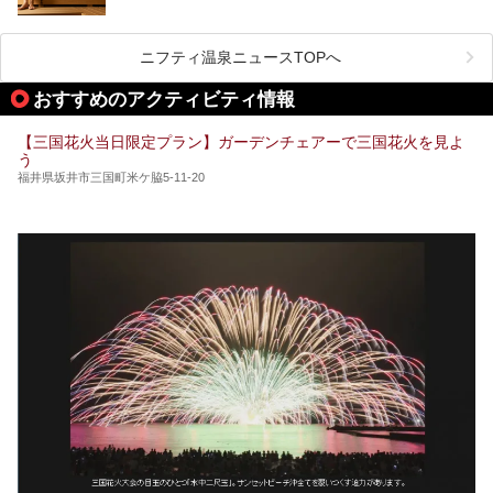
しかしサウナは一口にサウナと言っても、ドライサウナ、ス
チームサウナ、塩サウナなどが存在し、施設によって様々な
こだわりを持つ施設も増えています。
ニフティ温泉ニュースTOPへ
今回はそんな今話題のサウナが楽しめる、福井県内にあるオ
ススメ温泉・銭湯・スパを10件まとめてご紹介します。
おすすめのアクティビティ情報
【三国花火当日限定プラン】ガーデンチェアーで三国花火を見よ
う
福井県坂井市三国町米ケ脇5-11-20