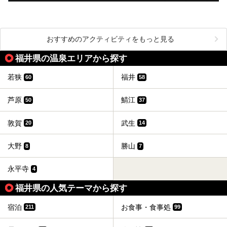
おすすめのアクティビティをもっと見る
福井県の温泉エリアから探す
若狭
福井
60
58
芦原
鯖江
50
37
敦賀
武生
20
14
大野
勝山
8
7
永平寺
4
福井県の人気テーマから探す
宿泊
お食事・食事処
211
99