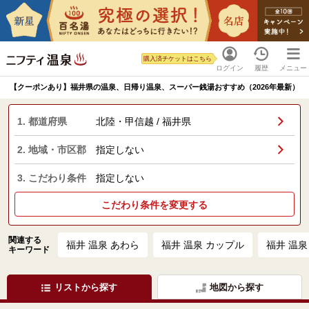
購入済チケットはこちら
ログイン
履歴
メニュー
【クーポンあり】福井県の温泉、日帰り温泉、スーパー銭湯おすすめ（2026年最新）
1. 都道府県
北陸・甲信越 / 福井県
2. 地域・市区郡
指定しない
3. こだわり条件
指定しない
こだわり条件を変更する
関連する
福井 温泉 あわら
福井 温泉 カップル
福井 温泉
キーワード
リストから探す
地図から探す