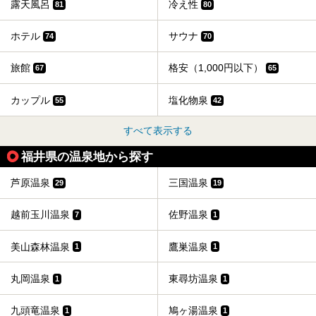
露天風呂
冷え性
81
80
ホテル
サウナ
74
70
旅館
格安（1,000円以下）
67
65
カップル
塩化物泉
55
42
すべて表示する
福井県の温泉地から探す
芦原温泉
三国温泉
29
19
越前玉川温泉
佐野温泉
7
1
美山森林温泉
鷹巣温泉
1
1
丸岡温泉
東尋坊温泉
1
1
九頭竜温泉
鳩ヶ湯温泉
1
1