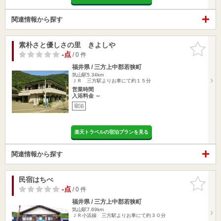
関連情報から探す
素朴さと優しさの里 きよしや
お気に入
りに追加
-点
/ 0 件
福井県 / 三方上中郡若狭町
気山駅5.34km
ＪＲ 三方駅よりお車にて約１５分
営業時間
入浴料金 ～
宿泊
楽天トラベルの宿泊プランを見る
関連情報から探す
民宿はちべ
お気に入
りに追加
-点
/ 0 件
福井県 / 三方上中郡若狭町
気山駅7.69km
ＪＲ小浜線 三方駅よりお車にて約３０分