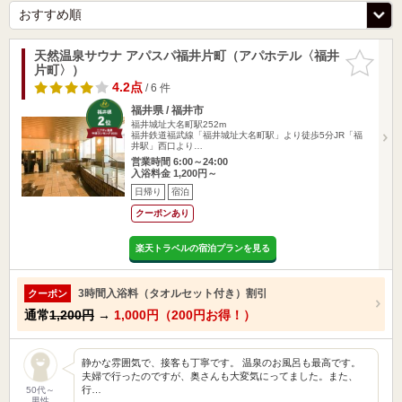
天然温泉サウナ アパスパ福井片町（アパホテル〈福井
お気に入
片町〉）
りに追加
4.2点
/ 6 件
福井県 / 福井市
福井城址大名町駅252m
福井鉄道福武線「福井城址大名町駅」より徒歩5分JR「福
井駅」西口より…
営業時間 6:00～24:00
入浴料金 1,200円～
日帰り
宿泊
クーポンあり
楽天トラベルの宿泊プランを見る
3時間入浴料（タオルセット付き）割引
クーポン
通常
1,200円
→
1,000円（200円お得！）
静かな雰囲気で、接客も丁寧です。 温泉のお風呂も最高です。
夫婦で行ったのですが、奥さんも大変気にってました。また、
行…
50代～
男性