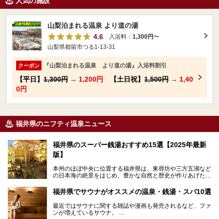
人気の施設
山梨泊まれる温泉 より道の湯
4.6
入浴料：
1,300円
〜
山梨県都留市つる1-13-31
『山梨泊まれる温泉 より道の湯』入浴料割引
クーポン
【平日】
1,300円
→
1,200円
【土日祝】
1,500円
→
1,40
0円
福井県のニフティ温泉ニュース
福井県のスーパー銭湯おすすめ15選【2025年最新
版】
本州のほぼ中央に位置する福井県は、東尋坊や三方五湖など
の日本海の絶景をはじめ、豊かな自然と歴史が作りあげた見
どころがたくさんあります。越前がにや若狭ぐじに代表され
る海産物、越前そば、ソースかつ丼などのグルメも人気で
福井県でサウナがオススメの温泉・銭湯・スパ10選
す。
2024年春の北陸新幹線の延伸により、関西地方のみならず
最近ではサウナに関する雑誌や漫画も発売されるなど、ファ
首都圏からもアクセスしやすくなりました。今回は、そんな
ンが増えているサウナ。
福井県でおすすめのスーパー銭湯をご紹介します。