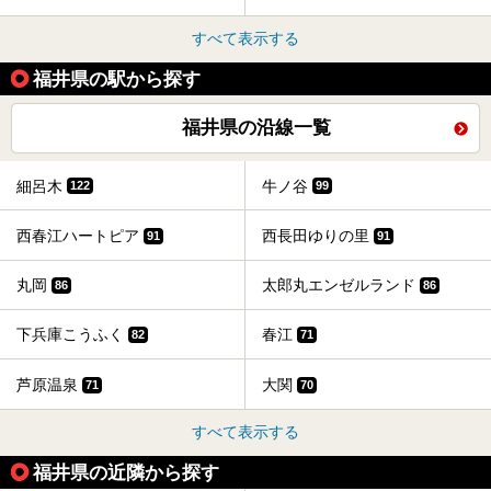
すべて表示する
福井県の駅から探す
福井県の沿線一覧
細呂木
牛ノ谷
122
99
西春江ハートピア
西長田ゆりの里
91
91
丸岡
太郎丸エンゼルランド
86
86
下兵庫こうふく
春江
82
71
芦原温泉
大関
71
70
すべて表示する
福井県の近隣から探す