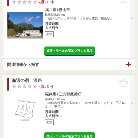
りに追加
-点
/ 0 件
福井県 / 勝山市
比島駅6.60km
『福井北IC』より40分／えちぜん電鉄『勝山駅』
営業時間
入浴料金 ～
宿泊
楽天トラベルの宿泊プランを見る
関連情報から探す
海辺の宿 浪路
お気に入
りに追加
-点
/ 0 件
福井県 / 三方郡美浜町
美浜駅1.61km
（舞鶴若狭高速自動車道） 若狭美浜IC または 三方IC
より 車で１…
営業時間
入浴料金 ～
宿泊
楽天トラベルの宿泊プランを見る