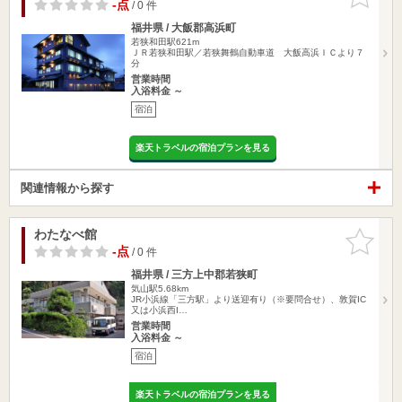
りに追加
-点
/ 0 件
福井県 / 大飯郡高浜町
若狭和田駅621m
ＪＲ若狭和田駅／若狭舞鶴自動車道 大飯高浜ＩＣより７
分
営業時間
入浴料金 ～
宿泊
楽天トラベルの宿泊プランを見る
関連情報から探す
わたなべ館
お気に入
りに追加
-点
/ 0 件
福井県 / 三方上中郡若狭町
気山駅5.68km
JR小浜線「三方駅」より送迎有り（※要問合せ）、敦賀IC
又は小浜西I…
営業時間
入浴料金 ～
宿泊
楽天トラベルの宿泊プランを見る