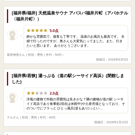
[福井県/福井] 天然温泉サウナ アパスパ福井片町（アパホテル
〈福井片町〉）
5.0点
静かな雰囲気で、接客も丁寧です。 温泉のお風呂も最高です。 夫
婦で行ったのですが、奥さんも大変気にってました。また、行き
たいと思います。 ありがとうございます。
富田伸吾さん
| 性別：男性 | 年代：50代～
投稿日：2026年6月5日
[福井県/若狭] 湯っぷる（道の駅シーサイド高浜）(閉館しま
した)
2.0点
洋風の建物で外観の雰囲気は良きかな？隣の建物が道の駅 シーサ
イド高浜であり食事処(現在は休館中)や土産売場となっており、そ
のついでにフラっと ひとっ風呂(逆もあり)っとい…
テルさん
| 性別：男性 | 年代：40代
投稿日：2026年2月15日