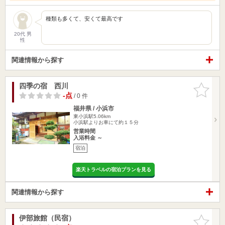
種類も多くて、安くて最高です
20代 男
性
関連情報から探す
四季の宿 西川
お気に入
りに追加
-点
/ 0 件
福井県 / 小浜市
東小浜駅5.06km
小浜駅よりお車にて約１５分
営業時間
入浴料金 ～
宿泊
楽天トラベルの宿泊プランを見る
関連情報から探す
伊部旅館（民宿）
お気に入