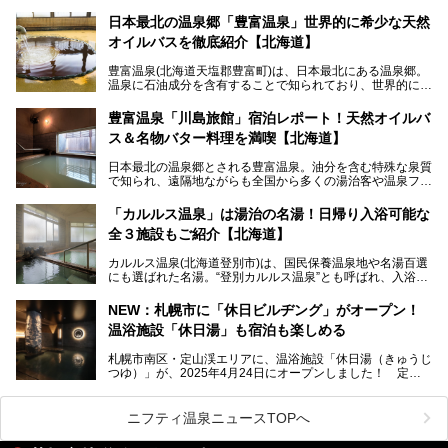
このたび、バルクオム賞の受賞を記念して、熱ごりさんの活
動拠点である北海道の銭湯「湯屋・サーモン」にて、メンズ
日本最北の温泉郷「豊富温泉」世界的に希少な天然
スキンケアブランド バルクオムの「ONE DAY KIT」を数量
オイルバスを徹底紹介【北海道】
限定でプレゼントいたします。
老若男女問わず、多くの方にご体験いただける製品ですの
豊富温泉(北海道天塩郡豊富町)は、日本最北にある温泉郷。
で、ぜひお試しください。※6月13日配布開始、なくなり次
温泉に石油成分を含有することで知られており、世界的にも
第終了
大変希少な泉質です。また、油分が乾癬やアトピー性皮膚炎
に特効があると言われ、遠隔地ながらも全国から湯治・療養
───
豊富温泉「川島旅館」宿泊レポート！天然オイルバ
目的で多くの人々が訪れます。
提供元：株式会社バルクオム【PR】
ス＆名物バター料理を満喫【北海道】
この記事は株式会社バルクオム商品のPR記事です。
今回、四半世紀以上に渡り全国の温泉を巡り続ける筆者が現
日本最北の温泉郷とされる豊富温泉。油分を含む特殊な泉質
地体験し、独自の視点で豊富温泉の“天然オイルバス”をレポ
で知られ、遠隔地ながらも全国から多くの湯治客や温泉ファ
ート。温泉地概要や日帰り入浴施設をはじめ、宿泊施設・ア
ンが訪れる地です。
クセスまで徹底紹介します！
「カルルス温泉」は湯治の名湯！日帰り入浴可能な
「川島旅館」は、豊富温泉の開湯当初から営業する老舗旅
全３施設もご紹介【北海道】
館。とりわけ温泉の良さと名物のバター料理に定評があり、
口コミの評判も非常に高い宿。今回は筆者自ら宿泊し、自慢
カルルス温泉(北海道登別市)は、国民保養温泉地や名湯百選
の温泉や料理をはじめ、パブリックスペース・客室など宿の
にも選ばれた名湯。“登別カルルス温泉”とも呼ばれ、入浴剤
全貌を徹底的にご紹介します！
としてその名を聞いたことがある方も多いでしょう。観光色
豊かな登別温泉とは対照的な存在で、今も湯治場的な要素が
NEW：札幌市に「休日ビルヂング」がオープン！
残る閑静な温泉地です。
温浴施設「休日湯」も宿泊も楽しめる
今回、四半世紀以上に渡り全国の温泉を巡り続ける筆者が現
札幌市南区・定山渓エリアに、温浴施設「休日湯（きゅうじ
地体験し、カルルス温泉をご紹介。温泉地の概要や泉質解説
つゆ）」が、2025年4月24日にオープンしました！ 定山
をはじめ、日帰り入浴可能な全３施設の紹介・周辺観光・ア
渓の新たなランドマーク「休日ビルヂング」として誕生した
クセスまで徹底紹介します！
この施設は、温泉・サウナの「休日湯」・ラウンジの「THE
LOUNGE DAYOF」・グルメ「休日洋麺店」・ホテル「エク
ニフティ温泉ニュースTOPへ
スクラメーションホテル」で構成された、まさに大人の癒し
空間。