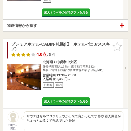
楽天トラベルの宿泊プランを見る
関連情報から探す
プレミアホテル-CABIN-札幌(旧 ホテルパコJrススキ
お気に入
ノ)
りに追加
4.0点
/ 5 件
北海道 / 札幌市中央区
静修学園前駅1.67km
東本願寺前駅232m
札幌市営地下鉄南北線 すすきの駅より徒歩8分
営業時間 13:30～23:00
入浴料金 2,450円～
日帰り
宿泊
楽天トラベルの宿泊プランを見る
サウナはセルフロウリュウが出来て良かったです😊😊 露天風呂が
ちょっとぬるくて残念でした😅😅
50代～
男性