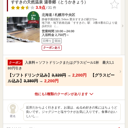
すすきの天然温泉 湯香郷（とうかきょう）
お気に入
りに追加
3.9点
/ 31 件
北海道 / 札幌市中央区
静修学園前駅1.54km
豊水すすきの駅272m
地下鉄・地下鉄南北線「すすきの」駅 3番/4番出口より徒
歩約5分 （…
営業時間 10:00～24:00
入浴料金 2,750円～
日帰り
宿泊
クーポンあり
入泉料＋ソフトドリンクまたはグラスビール1杯 最大1,1
クーポン
80円引き
【ソフトドリンク込み】
3,320円
→
2,200円
【グラスビー
ル込み】
3,380円
→
2,200円
他にも1種類のクーポンがあります
近所だからよく行きます。お湯は、ぬるめ好きの私にはちょうど
良いです。ジャグジーと塩サウナがお気に入りです。食事のおい
しいし…
匿名