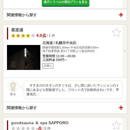
楽天トラベルの宿泊プランを見る
関連情報から探す
喜楽湯
お気に入
りに追加
4.0点
/ 1 件
北海道 / 札幌市中央区
静修学園前駅1.84km
中央区役所前駅436m
地下鉄東西線 西11丁目駅より徒歩約8分
営業時間 11:00～20:00
入浴料金 500円～
日帰り
すすきののネオンのすぐそば、少し西に歩いたマンションの１
階にあるビル型銭湯でした。フロント式で比較的きれいです。早
速地元…
匿名
関連情報から探す
goodsauna ＆ spa SAPPORO
お気に入
りに追加
-点
/ 0 件