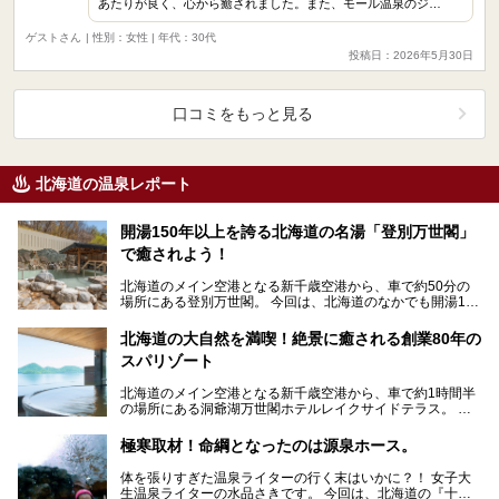
あたりが良く、心から癒されました。また、モール温泉のジ…
ゲストさん
| 性別：女性 | 年代：30代
投稿日：2026年5月30日
口コミをもっと見る
北海道の温泉レポート
開湯150年以上を誇る北海道の名湯「登別万世閣」
で癒されよう！
北海道のメイン空港となる新千歳空港から、車で約50分の
場所にある登別万世閣。 今回は、北海道のなかでも開湯150
年以上を誇る名湯「登別温泉」に癒され、美味…
北海道の大自然を満喫！絶景に癒される創業80年の
スパリゾート
北海道のメイン空港となる新千歳空港から、車で約1時間半
の場所にある洞爺湖万世閣ホテルレイクサイドテラス。 今
回は、北海道の大自然「洞爺湖」を目の前にしたこ…
極寒取材！命綱となったのは源泉ホース。
体を張りすぎた温泉ライターの行く末はいかに？！ 女子大
生温泉ライターの水品さきです。 今回は、北海道の『十勝