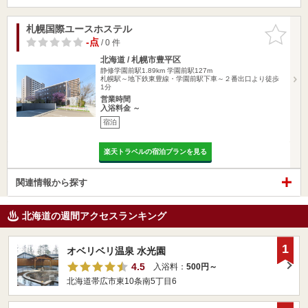
札幌国際ユースホステル
お気に入
りに追加
-点
/ 0 件
北海道 / 札幌市豊平区
静修学園前駅1.89km
学園前駅127m
札幌駅～地下鉄東豊線・学園前駅下車～２番出口より徒歩
1分
営業時間
入浴料金 ～
宿泊
楽天トラベルの宿泊プランを見る
関連情報から探す
北海道の週間アクセスランキング
1
オベリベリ温泉 水光園
4.5
入浴料：
500円～
北海道帯広市東10条南5丁目6