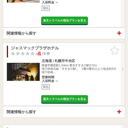
入浴料金 ～
宿泊
楽天トラベルの宿泊プランを見る
関連情報から探す
ジャスマックプラザホテル
お気に入
りに追加
-点
/ 0 件
北海道 / 札幌市中央区
静修学園前駅1.54km
豊水すすきの駅272m
地下鉄南北線「すすきの駅」 3番/4番出口より徒歩約5分
地下鉄南…
営業時間
入浴料金 ～
宿泊
楽天トラベルの宿泊プランを見る
関連情報から探す