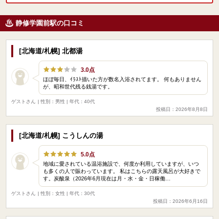
静修学園前駅の口コミ
[北海道/札幌] 北都湯
3.0点
ほぼ毎日、ｲﾗｽﾄ描いた方が数名入浴されてます。 何もありません
が、昭和世代残る銭湯です。
ゲストさん
| 性別：男性 | 年代：40代
投稿日：2026年8月8日
[北海道/札幌] こうしんの湯
5.0点
地域に愛されている温浴施設で、何度か利用していますが、いつ
も多くの人で賑わっています。 私はこちらの露天風呂が大好きで
す。炭酸泉（2026年6月現在は月・水・金・日稼働…
ゲストさん
| 性別：女性 | 年代：30代
投稿日：2026年6月16日