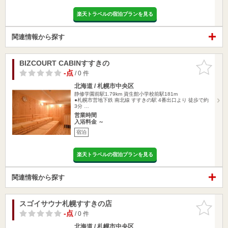
楽天トラベルの宿泊プランを見る
関連情報から探す
BIZCOURT CABINすすきの
お気に入
りに追加
-点
/ 0 件
北海道 / 札幌市中央区
静修学園前駅1.79km
資生館小学校前駅181m
●札幌市営地下鉄 南北線 すすきの駅 4番出口より 徒歩で約
3分 …
営業時間
入浴料金 ～
宿泊
楽天トラベルの宿泊プランを見る
関連情報から探す
スゴイサウナ札幌すすきの店
お気に入
りに追加
-点
/ 0 件
北海道 / 札幌市中央区