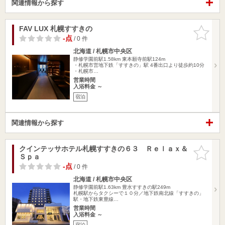
関連情報から探す
FAV LUX 札幌すすきの
お気に入
りに追加
-点
/ 0 件
北海道 / 札幌市中央区
静修学園前駅1.58km
東本願寺前駅124m
・札幌市営地下鉄「すすきの」駅 4番出口より徒歩約10分
・札幌市…
営業時間
入浴料金 ～
宿泊
関連情報から探す
クインテッサホテル札幌すすきの６３ Ｒｅｌａｘ＆
お気に入
Ｓｐａ
りに追加
-点
/ 0 件
北海道 / 札幌市中央区
静修学園前駅1.63km
豊水すすきの駅249m
札幌駅からタクシーで１０分／地下鉄南北線「すすきの」
駅・地下鉄東豊線…
営業時間
入浴料金 ～
宿泊