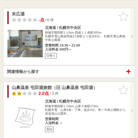
末広湯
お気に入
りに追加
-点
/ 0 件
北海道 / 札幌市中央区
静修学園前駅1.13km
西線１１条駅395m
札幌市電山鼻線西線11条駅より徒歩8分。 札幌市電山鼻線
中島公園通…
営業時間 14:30～21:50
入浴料金 500円～
日帰り
関連情報から探す
山鼻温泉 屯田湯旅館（旧 山鼻温泉 屯田湯）
お気に入
りに追加
2.0点
/ 3 件
北海道 / 札幌市中央区
静修学園前駅1.14km
山鼻９条駅278m
札幌市電「山鼻9条」下車。徒歩3分。車／中島公園駅から
道道旭山公園米…
営業時間
入浴料金 ～
宿泊