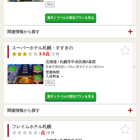
宿泊
楽天トラベルの宿泊プランを見る
関連情報から探す
スーパーホテル札幌・すすきの
お気に入
りに追加
3.0点
/ 2 件
北海道 / 札幌市中央区南6条西
静修学園前駅1.78km
豊水すすきの駅92m
営業時間
入浴料金 ～
宿泊
楽天トラベルの宿泊プランを見る
関連情報から探す
フレイムホテル札幌
お気に入
りに追加
-点
/ 0 件