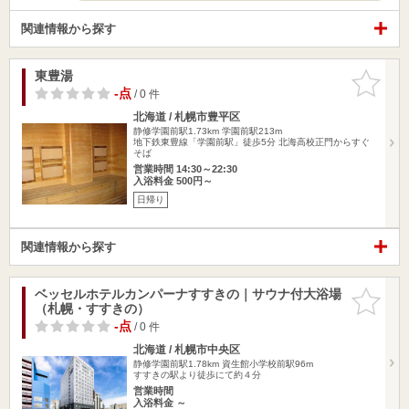
関連情報から探す
東豊湯
お気に入
りに追加
-点
/ 0 件
北海道 / 札幌市豊平区
静修学園前駅1.73km
学園前駅213m
地下鉄東豊線「学園前駅」徒歩5分 北海高校正門からすぐ
そば
営業時間 14:30～22:30
入浴料金 500円～
日帰り
関連情報から探す
ベッセルホテルカンパーナすすきの｜サウナ付大浴場
お気に入
（札幌・すすきの）
りに追加
-点
/ 0 件
北海道 / 札幌市中央区
静修学園前駅1.78km
資生館小学校前駅96m
すすきの駅より徒歩にて約４分
営業時間
入浴料金 ～