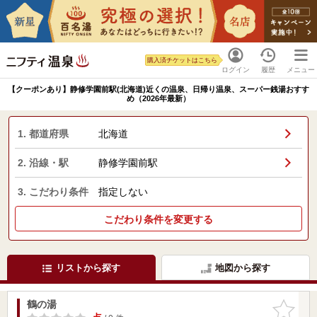
購入済チケットはこちら
ログイン
履歴
メニュー
【クーポンあり】静修学園前駅(北海道)近くの温泉、日帰り温泉、スーパー銭湯おすす
め（2026年最新）
1. 都道府県
北海道
2. 沿線・駅
静修学園前駅
3. こだわり条件
指定しない
こだわり条件を変更する
リストから探す
地図から探す
鶴の湯
お気に入
りに追加