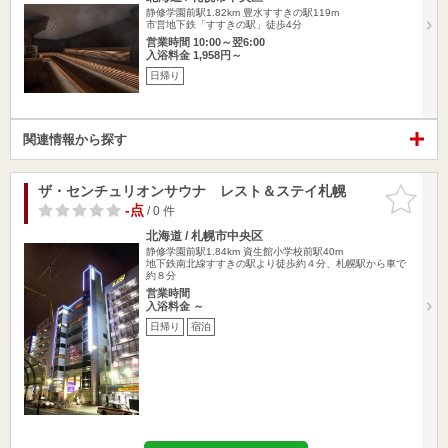
静修学園前駅1.82km
豊水すすきの駅119m
市営地下鉄「すすきの駅」徒歩4分
営業時間 10:00～翌6:00
入浴料金 1,958円～
日帰り
関連情報から探す
ザ・センチュリオンサウナ レスト＆ステイ札幌
お気に入
りに追加
-点
/ 0 件
北海道 / 札幌市中央区
静修学園前駅1.84km
資生館小学校前駅40m
地下鉄南北線すすきの駅より徒歩約４分、札幌駅から車で
約８分
営業時間
入浴料金 ～
日帰り
宿泊