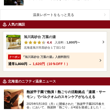
岳温泉 凌雲閣』さんで雪降る中、なんと泉温3…
温泉レポートをもっと見る
人気の施設
旭川高砂台 万葉の湯
4.4
入浴料：
1,800円
〜
北海道旭川市高砂台１丁目1-52
『旭川高砂台 万葉の湯』入館料割引
クーポン
通常
1,800円
→
1,620円（10％OFF！）
北海道のニフティ温泉ニュース
熱波甲子園で熱演！熱ごりの活動拠点「湯屋・サー
モン」でバルクオムのスキンケアがもらえる
2025年5月19日（月）に開催された「熱波甲子園2025春大
会」において、熱波師「熱ごり」が4冠を達成しました！