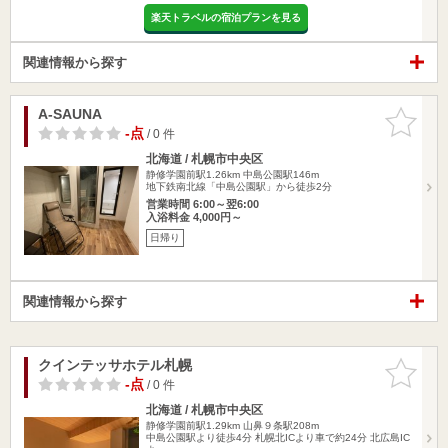
楽天トラベルの宿泊プランを見る
関連情報から探す
A-SAUNA
お気に入
りに追加
-点
/ 0 件
北海道 / 札幌市中央区
静修学園前駅1.26km
中島公園駅146m
地下鉄南北線「中島公園駅」から徒歩2分
営業時間 6:00～翌6:00
入浴料金 4,000円～
日帰り
関連情報から探す
クインテッサホテル札幌
お気に入
りに追加
-点
/ 0 件
北海道 / 札幌市中央区
静修学園前駅1.29km
山鼻９条駅208m
中島公園駅より徒歩4分 札幌北ICより車で約24分 北広島IC