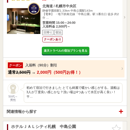
北海道 / 札幌市中央区
静修学園前駅1.33km
中島公園駅143m
【電車】 ・地下鉄南北線「中島公園」駅 1番出口 徒歩 約2
分 …
営業時間 15:00～24:00
入浴料金 2,500円～
日帰り
宿泊
クーポンあり
楽天トラベルの宿泊プランを見る
入浴料（90分）割引
クーポン
通常
2,500円
→
2,000円（500円お得！）
初めて宿泊で行きました とても綺麗で暖かい感じがする。湯船は
3人が丁度良い感じかな？洗い場は4つあって水圧が高く良い！
サ…
50代～
男性
関連情報から探す
ホテルＪＡＬシティ札幌 中島公園
お気に入