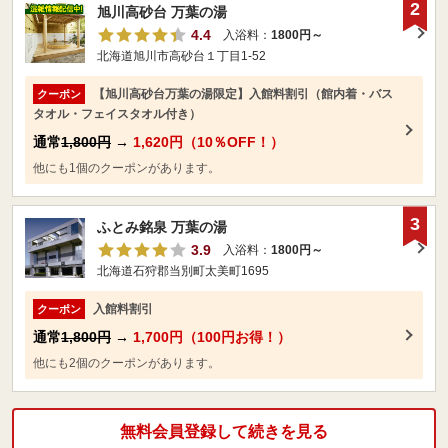
2
旭川高砂台 万葉の湯
4.4
入浴料：
1800円～
北海道旭川市高砂台１丁目1-52
【旭川高砂台万葉の湯限定】入館料割引（館内着・バス
クーポン
タオル・フェイスタオル付き）
通常
1,800円
→
1,620円（10％OFF！）
他にも1個のクーポンがあります。
3
ふとみ銘泉 万葉の湯
3.9
入浴料：
1800円～
北海道石狩郡当別町太美町1695
入館料割引
クーポン
通常
1,800円
→
1,700円（100円お得！）
他にも2個のクーポンがあります。
無料会員登録して続きを見る