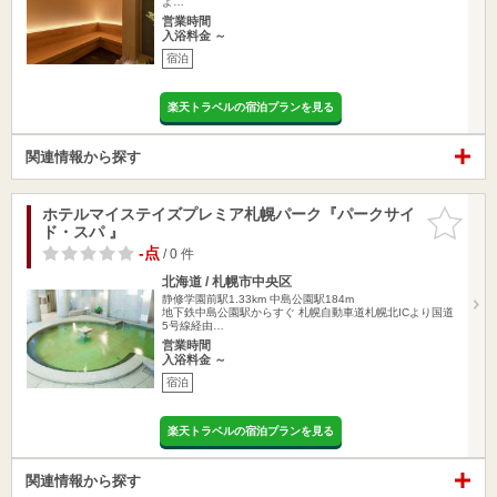
よ…
営業時間
入浴料金 ～
宿泊
楽天トラベルの宿泊プランを見る
関連情報から探す
ホテルマイステイズプレミア札幌パーク『パークサイ
お気に入
ド・スパ 』
りに追加
-点
/ 0 件
北海道 / 札幌市中央区
静修学園前駅1.33km
中島公園駅184m
地下鉄中島公園駅からすぐ 札幌自動車道札幌北ICより国道
5号線経由…
営業時間
入浴料金 ～
宿泊
楽天トラベルの宿泊プランを見る
関連情報から探す