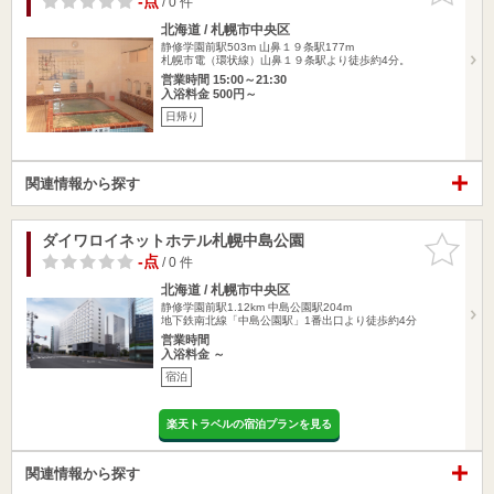
-点
/ 0 件
北海道 / 札幌市中央区
静修学園前駅503m
山鼻１９条駅177m
札幌市電（環状線）山鼻１９条駅より徒歩約4分。
営業時間 15:00～21:30
入浴料金 500円～
日帰り
関連情報から探す
ダイワロイネットホテル札幌中島公園
お気に入
りに追加
-点
/ 0 件
北海道 / 札幌市中央区
静修学園前駅1.12km
中島公園駅204m
地下鉄南北線「中島公園駅」1番出口より徒歩約4分
営業時間
入浴料金 ～
宿泊
楽天トラベルの宿泊プランを見る
関連情報から探す