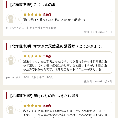
[北海道/札幌] こうしんの湯
5.0点
週に2回ほど通っている 私のいきつけの銭湯です
たっちゃんさん
| 性別：男性 | 年代：50代～
投稿日：2026年6月9日
[北海道/札幌] すすきの天然温泉 湯香郷（とうかきょう）
5.0点
温泉もサウナも全部良かったです。浴衣着れるのも非日常感があ
って楽しいです。基本価格は少し高いなと感じますが、割引があ
ったので良かったです。食事処にセットメニューがあり、お…
yuichanさん
| 性別：女性 | 年代：20代
投稿日：2026年6月3日
[北海道/札幌] 湯けむりの丘 つきさむ温泉
5.0点
広々とした浴室は明るく開放感があり、とても気持ちよく過ごせ
ます。モール温泉の源泉かけ流し風呂は、とろみのあるお湯で肌