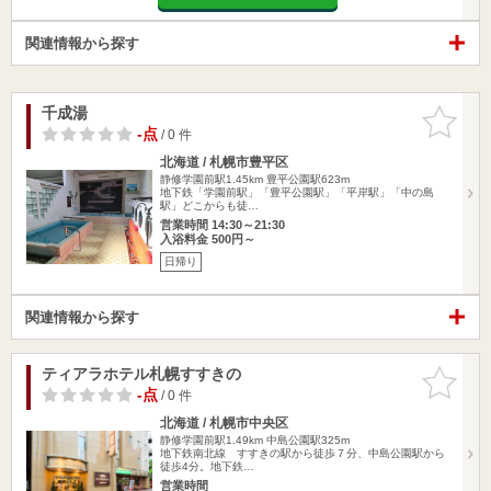
関連情報から探す
千成湯
お気に入
りに追加
-点
/ 0 件
北海道 / 札幌市豊平区
静修学園前駅1.45km
豊平公園駅623m
地下鉄「学園前駅」「豊平公園駅」「平岸駅」「中の島
駅」どこからも徒…
営業時間 14:30～21:30
入浴料金 500円～
日帰り
関連情報から探す
ティアラホテル札幌すすきの
お気に入
りに追加
-点
/ 0 件
北海道 / 札幌市中央区
静修学園前駅1.49km
中島公園駅325m
地下鉄南北線 すすきの駅から徒歩７分、中島公園駅から
徒歩4分。地下鉄…
営業時間