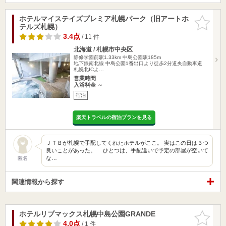
ホテルマイステイズプレミア札幌パーク（旧アートホ
お気に入
テルズ札幌）
りに追加
3.4点
/ 11 件
北海道 / 札幌市中央区
静修学園前駅1.33km
中島公園駅185m
地下鉄南北線 中島公園1番出口より徒歩2分道央自動車道
札幌北ICよ…
営業時間
入浴料金 ～
宿泊
楽天トラベルの宿泊プランを見る
ＪＴＢが札幌で手配してくれたホテルがここ。 実はこの日は３つ
良いことがあった。 ひとつは、手配違いで予定の部屋が空いて
な…
匿名
関連情報から探す
ホテルリブマックス札幌中島公園GRANDE
お気に入
りに追加
4.0点
/ 1 件