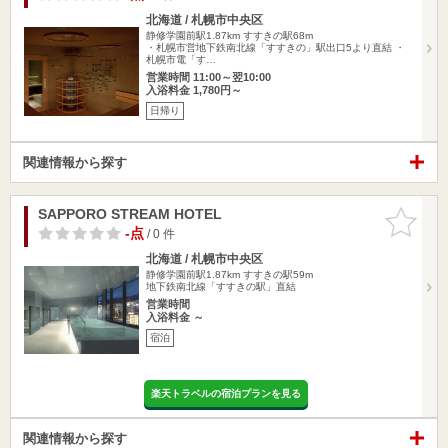
北海道 / 札幌市中央区
静修学園前駅1.87km
すすきの駅68m
・札幌市営地下鉄南北線「すすきの」駅出口5より直結 ・
札幌市電「す…
営業時間 11:00～翌10:00
入浴料金 1,780円～
日帰り
関連情報から探す
SAPPORO STREAM HOTEL
お気に入
りに追加
-点
/ 0 件
北海道 / 札幌市中央区
静修学園前駅1.87km
すすきの駅59m
地下鉄南北線「すすきの駅」直結
営業時間
入浴料金 ～
宿泊
楽天トラベルの宿泊プランを見る
関連情報から探す