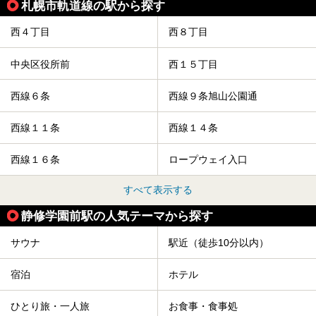
札幌市軌道線の駅から探す
今回は、そんな「休日ビルヂング」の魅力を5つのポイント
からご紹介します。
西４丁目
西８丁目
中央区役所前
西１５丁目
西線６条
西線９条旭山公園通
西線１１条
西線１４条
西線１６条
ロープウェイ入口
すべて表示する
静修学園前駅の人気テーマから探す
サウナ
駅近（徒歩10分以内）
宿泊
ホテル
ひとり旅・一人旅
お食事・食事処