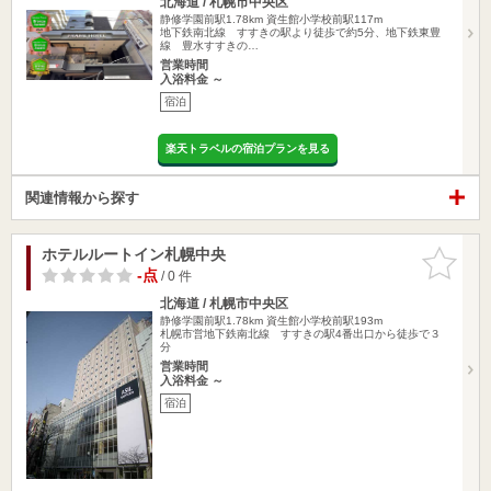
北海道 / 札幌市中央区
静修学園前駅1.78km
資生館小学校前駅117m
地下鉄南北線 すすきの駅より徒歩で約5分、地下鉄東豊
線 豊水すすきの…
営業時間
入浴料金 ～
宿泊
楽天トラベルの宿泊プランを見る
関連情報から探す
ホテルルートイン札幌中央
お気に入
りに追加
-点
/ 0 件
北海道 / 札幌市中央区
静修学園前駅1.78km
資生館小学校前駅193m
札幌市営地下鉄南北線 すすきの駅4番出口から徒歩で３
分
営業時間
入浴料金 ～
宿泊