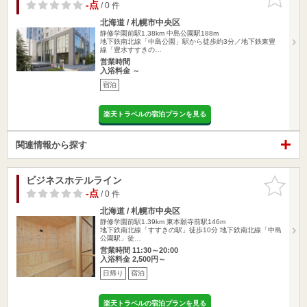
りに追加
-点
/ 0 件
北海道 / 札幌市中央区
静修学園前駅1.38km
中島公園駅188m
地下鉄南北線「中島公園」駅から徒歩約3分／地下鉄東豊
線「豊水すすきの…
営業時間
入浴料金 ～
宿泊
楽天トラベルの宿泊プランを見る
関連情報から探す
ビジネスホテルライン
お気に入
りに追加
-点
/ 0 件
北海道 / 札幌市中央区
静修学園前駅1.39km
東本願寺前駅146m
地下鉄南北線「すすきの駅」徒歩10分 地下鉄南北線「中島
公園駅」徒…
営業時間 11:30～20:00
入浴料金 2,500円～
日帰り
宿泊
楽天トラベルの宿泊プランを見る