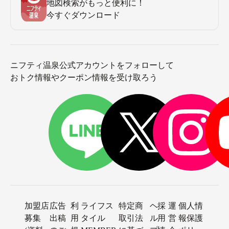
地図検索がもっと便利に！
今すぐダウンロード
ニフティ温泉公式アカウントをフォローして
おトク情報やクーポン情報を受け取ろう
加盟店
広告
利
ライフス
特定商
ヘ
採
運
個人情
募集
出稿
用
タイル
取引法
ル
用
営
報保護