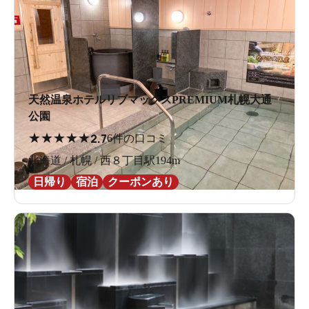
天然温泉ホテルリブマックスPREMIUM札幌大通
公園
★
★
★
★
★
2.7
6件の口コミ
北海道 / 札幌 / 西８丁目駅194m
日帰り
宿泊
クーポンあり