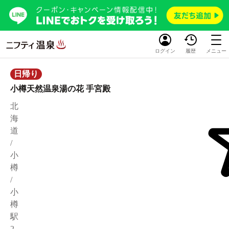
ログイン
履歴
メニュー
日帰り
小樽天然温泉湯の花 手宮殿
北
海
道
/
小
樽
/
小
樽
駅
2