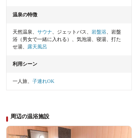
温泉の特徴
天然温泉
、
サウナ
、
ジェットバス
、
岩盤浴
、
岩盤
浴（男女で一緒に入れる）
、
気泡湯
、
寝湯
、
打た
せ湯
、
露天風呂
利用シーン
一人旅
、
子連れOK
周辺の温浴施設