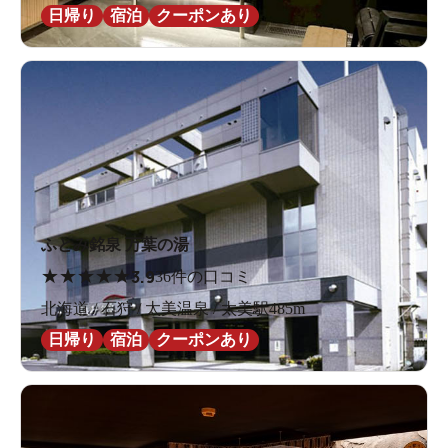
日帰り
宿泊
クーポンあり
ふとみ銘泉 万葉の湯
★
★
★
★
★
3.9
36件の口コミ
北海道 / 石狩 / 太美温泉 / 太美駅485m
日帰り
宿泊
クーポンあり