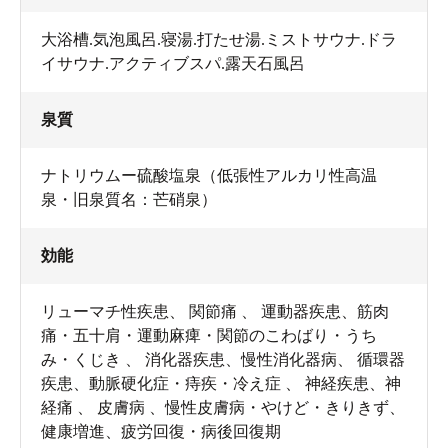
大浴槽.気泡風呂.寝湯.打たせ湯.ミストサウナ.ドラ
イサウナ.アクティブスパ.露天石風呂
泉質
ナトリウムー硫酸塩泉（低張性アルカリ性高温
泉・旧泉質名：芒硝泉）
効能
リューマチ性疾患、 関節痛 、 運動器疾患、筋肉
痛・五十肩・運動麻痺・関節のこわばり・うち
み・くじき 、 消化器疾患、慢性消化器病、 循環器
疾患、動脈硬化症・痔疾・冷え症 、 神経疾患、神
経痛 、 皮膚病 、慢性皮膚病・やけど・きりきず、
健康増進、疲労回復・病後回復期