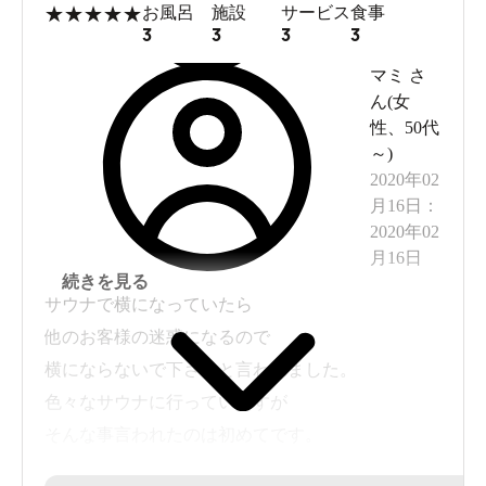
★
★
★
★
★
お風呂
施設
サービス
食事
3
3
3
3
マミ
さ
ん(
女
性
、
50代
～
)
2020年02
月16日
：
2020年02
月16日
続きを見る
サウナで横になっていたら
他のお客様の迷惑になるので
横にならないで下さいと言われました。
色々なサウナに行っていますが
そんな事言われたのは初めてです。
混んでるわけでもなく、場所は十分