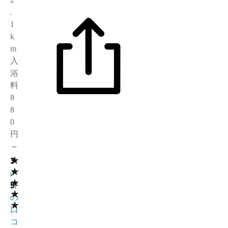
.
1
k
m
入
浴
料
8
8
0
円
～
★
3
1
★
.
4
★
5
件
★
の
★
口
コ