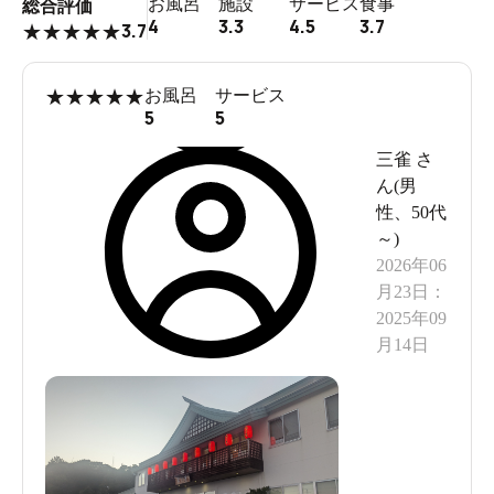
お風呂
施設
サービス
食事
総合評価
4
3.3
4.5
3.7
3.7
★
★
★
★
★
★
★
★
★
★
お風呂
サービス
5
5
三雀
さ
ん(
男
性
、
50代
～
)
2026年06
月23日
：
2025年09
月14日