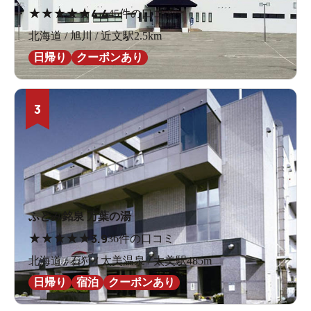
★
★
★
★
★
4.4
45件の口コミ
北海道 / 旭川 / 近文駅2.5km
日帰り
クーポンあり
3
ふとみ銘泉 万葉の湯
★
★
★
★
★
3.9
36件の口コミ
北海道 / 石狩 / 太美温泉 / 太美駅485m
日帰り
宿泊
クーポンあり