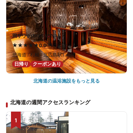
洞サウナ(DO SAUNA)
★
★
★
★
★
0.0
0件の口コミ
北海道 / 札幌 / 北広島駅1.4km
日帰り
クーポンあり
北海道の
温浴施設をもっと見る
北海道の週間アクセスランキング
1