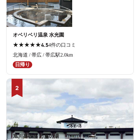
オベリベリ温泉 水光園
★
★
★
★
★
4.5
4件の口コミ
北海道 / 帯広 / 帯広駅2.0km
日帰り
2
旭川高砂台 万葉の湯