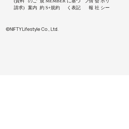
(資料
のご
規
MEMBER
に基づ
プ
情
会
ポリ
請求)
案内
約
S+規約
く表記
報
社
シー
©NIFTY Lifestyle Co., Ltd.