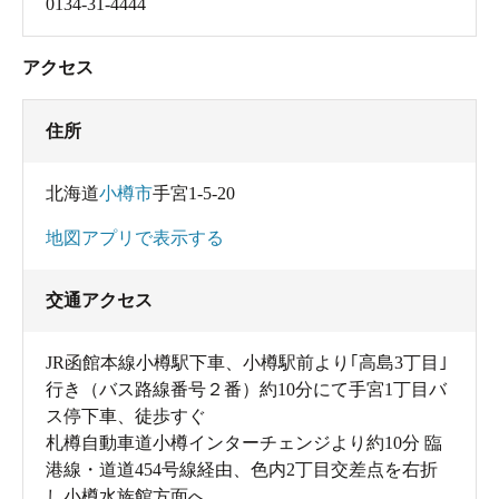
0134-31-4444
アクセス
住所
北海道
小樽市
手宮1-5-20
地図アプリで表示する
交通アクセス
JR函館本線小樽駅下車、小樽駅前より｢高島3丁目｣
行き（バス路線番号２番）約10分にて手宮1丁目バ
ス停下車、徒歩すぐ
札樽自動車道小樽インターチェンジより約10分 臨
港線・道道454号線経由、色内2丁目交差点を右折
し小樽水族館方面へ