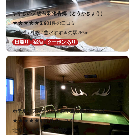
すすきの天然温泉 湯香郷（とうかきょう）
★
★
★
★
★
3.9
31件の口コミ
北海道 / 札幌 / 豊水すすきの駅265m
日帰り
宿泊
クーポンあり
ホテルリブマックス札幌中島公園GRANDE
★
★
★
★
★
4.0
1件の口コミ
北海道 / 札幌 / 中島公園駅149m