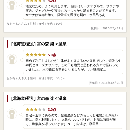
4.0点
地元なため、よく利用します。 値段はリーズナブルで、サウナや
露天、ジャグジーや寝湯もありしっかり温まることができます。
サウナは遠赤外線で、階段式で温度も別れ、水風呂もあ…
なおともふさん
| 性別：女性 | 年代：30代
投稿日：2020年2月19日
[北海道/登別] 宮の森 楽々温泉
5.0点
初めて利用しましたが、体がよく温まるいい温泉でした。値段も4
40円とリーズナブルで、この日も地元と思われる方々で賑わって
いました。 入浴後に食事をとりましたが、サバ味噌定…
おがちゃんさん
| 性別：男性 | 年代：50代～
投稿日：2018年12月30日
[北海道/登別] 宮の森 楽々温泉
3.0点
自宅～近場にあるので、登別温泉などのちょっと遠出が出来ない
時に、良く利用します。 温泉らしいのですが、お湯は特徴が無
く、塩素臭が漂っています(￣∀￣;) 内湯は、寝風呂・…