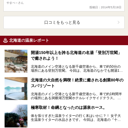
やまべ～さん
投稿日：2014年5月19日
口コミをもっと見る
北海道の温泉レポート
開湯150年以上を誇る北海道の名湯「登別万世閣」
で癒されよう！
北海道のメイン空港となる新千歳空港から、車で約50分の
場所にある登別万世閣。 今回は、北海道のなかでも開湯150
年以上を誇る名湯「登別温泉」に癒され、美味…
北海道の大自然を満喫！絶景に癒される創業80年の
スパリゾート
北海道のメイン空港となる新千歳空港から、車で約1時間半
の場所にある洞爺湖万世閣ホテルレイクサイドテラス。 今
回は、北海道の大自然「洞爺湖」を目の前にしたこ…
極寒取材！命綱となったのは源泉ホース。
体を張りすぎた温泉ライターの行く末はいかに？！ 女子大
生温泉ライターの水品さきです。 今回は、北海道の『十勝
岳温泉 凌雲閣』さんで雪降る中、なんと泉温3…