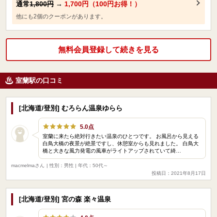
通常
1,800円
→
1,700円（100円お得！）
他にも2個のクーポンがあります。
無料会員登録して続きを見る
室蘭駅の口コミ
[北海道/登別] むろらん温泉ゆらら
5.0点
室蘭に来たら絶対行きたい温泉のひとつです。 お風呂から見える
白鳥大橋の夜景が絶景ですし、休憩室からも見れました。 白鳥大
橋と大きな風力発電の風車がライトアップされていて綺…
macmelmaさん
| 性別：男性 | 年代：50代～
投稿日：2021年8月17日
[北海道/登別] 宮の森 楽々温泉