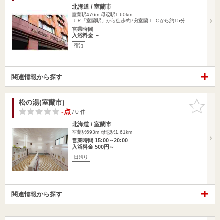
北海道 / 室蘭市
室蘭駅476m
母恋駅1.60km
ＪＲ「室蘭駅」から徒歩約7分室蘭Ｉ.Ｃから約15分
営業時間
入浴料金 ～
宿泊
関連情報から探す
松の湯(室蘭市)
お気に入
りに追加
-点
/ 0 件
北海道 / 室蘭市
室蘭駅693m
母恋駅1.61km
営業時間 15:00～20:00
入浴料金 500円～
日帰り
関連情報から探す