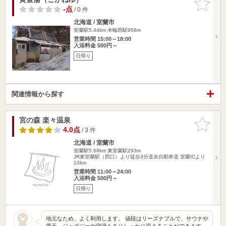
りに追加
-点
/ 0 件
北海道 / 室蘭市
室蘭駅5.44km
本輪西駅958m
営業時間 15:00～18:00
入浴料金 500円～
日帰り
関連情報から探す
宮の森 楽々温泉
お気に入
りに追加
4.0点
/ 3 件
北海道 / 室蘭市
室蘭駅5.68km
東室蘭駅293m
JR東室蘭駅（西口）より徒歩3分道央自動車道 室蘭ICより
10km
営業時間 11:00～24:00
入浴料金 500円～
日帰り
地元なため、よく利用します。 値段はリーズナブルで、サウナや
露天、ジャグジーや寝湯もありしっかり温まることができます。