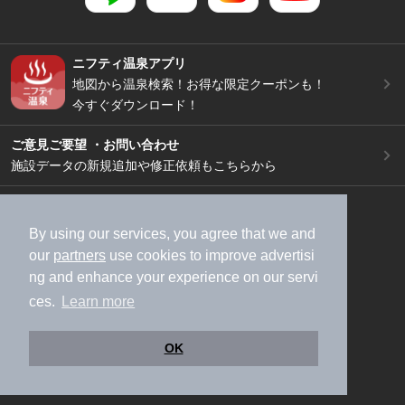
ニフティ温泉アプリ
地図から温泉検索！お得な限定クーポンも！
今すぐダウンロード！
ご意見ご要望 ・お問い合わせ
施設データの新規追加や修正依頼もこちらから
スマートフォン
/
PC
加盟店募集（資料請求）
広告出稿のご案内
By using our services, you agree that we and
our
partners
use cookies to improve advertisi
利用規約
ライフスタイルMEMBERS+規約
ng and enhance your experience on our servi
特定商取引法に基づく表記
ヘルプ
採用情報
ces.
Learn more
運営会社
個人情報保護ポリシー
©NIFTY Lifestyle Co., Ltd.
OK