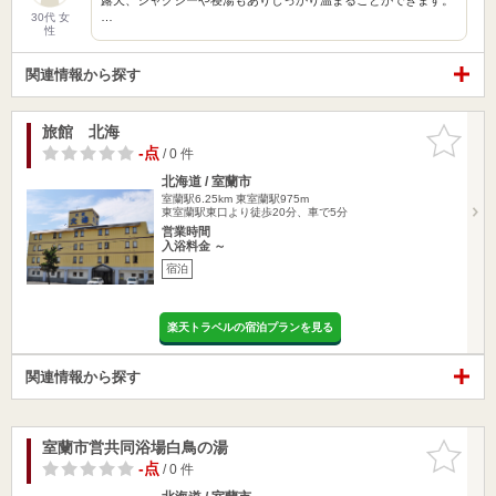
…
30代 女
性
関連情報から探す
旅館 北海
お気に入
りに追加
-点
/ 0 件
北海道 / 室蘭市
室蘭駅6.25km
東室蘭駅975m
東室蘭駅東口より徒歩20分、車で5分
営業時間
入浴料金 ～
宿泊
楽天トラベルの宿泊プランを見る
関連情報から探す
室蘭市営共同浴場白鳥の湯
お気に入
りに追加
-点
/ 0 件