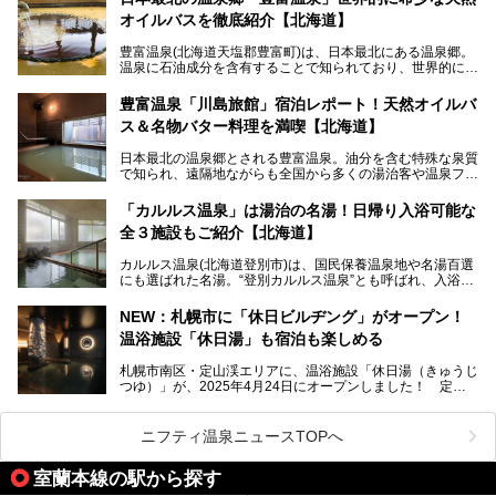
スキンケアブランド バルクオムの「ONE DAY KIT」を数量
オイルバスを徹底紹介【北海道】
限定でプレゼントいたします。
老若男女問わず、多くの方にご体験いただける製品ですの
豊富温泉(北海道天塩郡豊富町)は、日本最北にある温泉郷。
で、ぜひお試しください。※6月13日配布開始、なくなり次
温泉に石油成分を含有することで知られており、世界的にも
第終了
大変希少な泉質です。また、油分が乾癬やアトピー性皮膚炎
に特効があると言われ、遠隔地ながらも全国から湯治・療養
───
豊富温泉「川島旅館」宿泊レポート！天然オイルバ
目的で多くの人々が訪れます。
提供元：株式会社バルクオム【PR】
ス＆名物バター料理を満喫【北海道】
この記事は株式会社バルクオム商品のPR記事です。
今回、四半世紀以上に渡り全国の温泉を巡り続ける筆者が現
日本最北の温泉郷とされる豊富温泉。油分を含む特殊な泉質
地体験し、独自の視点で豊富温泉の“天然オイルバス”をレポ
で知られ、遠隔地ながらも全国から多くの湯治客や温泉ファ
ート。温泉地概要や日帰り入浴施設をはじめ、宿泊施設・ア
ンが訪れる地です。
クセスまで徹底紹介します！
「カルルス温泉」は湯治の名湯！日帰り入浴可能な
「川島旅館」は、豊富温泉の開湯当初から営業する老舗旅
全３施設もご紹介【北海道】
館。とりわけ温泉の良さと名物のバター料理に定評があり、
口コミの評判も非常に高い宿。今回は筆者自ら宿泊し、自慢
カルルス温泉(北海道登別市)は、国民保養温泉地や名湯百選
の温泉や料理をはじめ、パブリックスペース・客室など宿の
にも選ばれた名湯。“登別カルルス温泉”とも呼ばれ、入浴剤
全貌を徹底的にご紹介します！
としてその名を聞いたことがある方も多いでしょう。観光色
豊かな登別温泉とは対照的な存在で、今も湯治場的な要素が
NEW：札幌市に「休日ビルヂング」がオープン！
残る閑静な温泉地です。
温浴施設「休日湯」も宿泊も楽しめる
今回、四半世紀以上に渡り全国の温泉を巡り続ける筆者が現
札幌市南区・定山渓エリアに、温浴施設「休日湯（きゅうじ
地体験し、カルルス温泉をご紹介。温泉地の概要や泉質解説
つゆ）」が、2025年4月24日にオープンしました！ 定山
をはじめ、日帰り入浴可能な全３施設の紹介・周辺観光・ア
渓の新たなランドマーク「休日ビルヂング」として誕生した
クセスまで徹底紹介します！
この施設は、温泉・サウナの「休日湯」・ラウンジの「THE
LOUNGE DAYOF」・グルメ「休日洋麺店」・ホテル「エク
ニフティ温泉ニュースTOPへ
スクラメーションホテル」で構成された、まさに大人の癒し
空間。
室蘭本線の駅から探す
今回は、そんな「休日ビルヂング」の魅力を5つのポイント