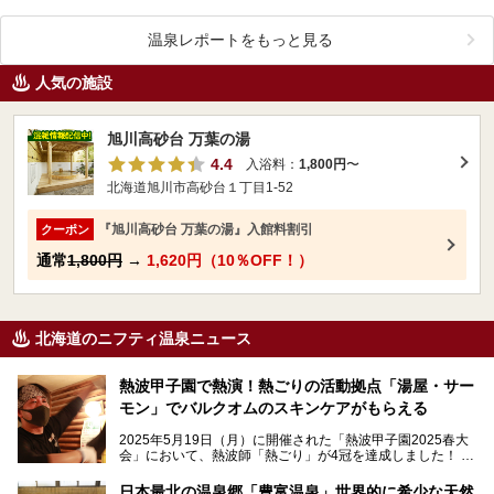
温泉レポートをもっと見る
人気の施設
旭川高砂台 万葉の湯
4.4
入浴料：
1,800円
〜
北海道旭川市高砂台１丁目1-52
『旭川高砂台 万葉の湯』入館料割引
クーポン
通常
1,800円
→
1,620円（10％OFF！）
北海道のニフティ温泉ニュース
熱波甲子園で熱演！熱ごりの活動拠点「湯屋・サー
モン」でバルクオムのスキンケアがもらえる
2025年5月19日（月）に開催された「熱波甲子園2025春大
会」において、熱波師「熱ごり」が4冠を達成しました！
このたび、バルクオム賞の受賞を記念して、熱ごりさんの活
動拠点である北海道の銭湯「湯屋・サーモン」にて、メンズ
日本最北の温泉郷「豊富温泉」世界的に希少な天然