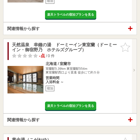
宿泊
楽天トラベルの宿泊プランを見る
関連情報から探す
天然温泉 幸鐘の湯 ドーミーイン東室蘭（ドーミー
お気に入
イン・御宿野乃 ホテルズグループ）
りに追加
-点
/ 0 件
北海道 / 室蘭市
室蘭駅5.39km
東室蘭駅554m
東室蘭駅西口より直進 徒歩にて約５分
営業時間
入浴料金 ～
宿泊
楽天トラベルの宿泊プランを見る
関連情報から探す
黄金湯（こがねゆ）
お気に入