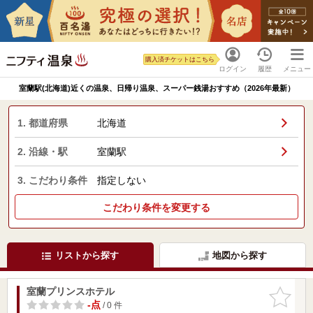
購入済チケットはこちら
ログイン
履歴
メニュー
室蘭駅(北海道)近くの温泉、日帰り温泉、スーパー銭湯おすすめ（2026年最新）
1. 都道府県
北海道
2. 沿線・駅
室蘭駅
3. こだわり条件
指定しない
こだわり条件を変更する
リストから探す
地図から探す
室蘭プリンスホテル
お気に入
りに追加
-点
/ 0 件