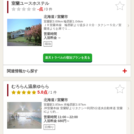
室蘭ユースホステル
お気に入
りに追加
-点
/ 0 件
北海道 / 室蘭市
室蘭駅3.69km
輪西駅1.04km
ＪＲ室蘭本線 輪西駅より徒歩２０分・タクシー５分／室
蘭港よりお車で１…
営業時間
入浴料金 ～
宿泊
楽天トラベルの宿泊プランを見る
関連情報から探す
むろらん温泉ゆらら
お気に入
りに追加
5.0点
/ 1 件
北海道 / 室蘭市
室蘭駅3.85km
本輪西駅3.97km
JR室蘭本線 室蘭駅よりタクシー利用5分道央自動車道 室蘭
ICより約…
営業時間 11:00～22:00
入浴料金 680円～
日帰り