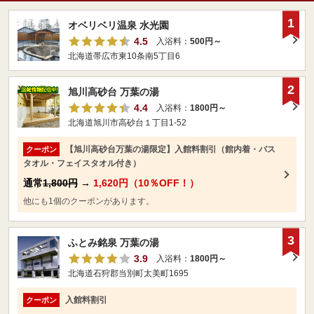
1
オベリベリ温泉 水光園
4.5
入浴料：
500円～
北海道帯広市東10条南5丁目6
2
旭川高砂台 万葉の湯
4.4
入浴料：
1800円～
北海道旭川市高砂台１丁目1-52
【旭川高砂台万葉の湯限定】入館料割引（館内着・バス
クーポン
タオル・フェイスタオル付き）
通常
1,800円
→
1,620円（10％OFF！）
他にも1個のクーポンがあります。
3
ふとみ銘泉 万葉の湯
3.9
入浴料：
1800円～
北海道石狩郡当別町太美町1695
入館料割引
クーポン