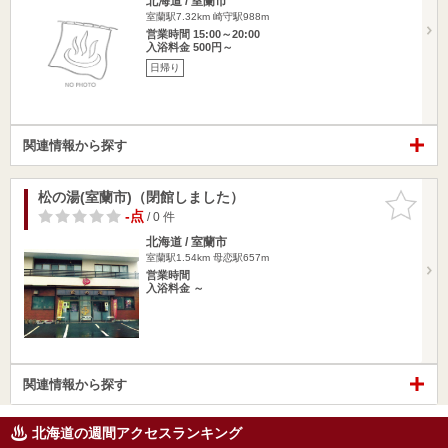
北海道 / 室蘭市
室蘭駅7.32km
崎守駅988m
営業時間 15:00～20:00
入浴料金 500円～
日帰り
関連情報から探す
松の湯(室蘭市)（閉館しました）
お気に入
りに追加
-点
/ 0 件
北海道 / 室蘭市
室蘭駅1.54km
母恋駅657m
営業時間
入浴料金 ～
関連情報から探す
北海道の週間アクセスランキング