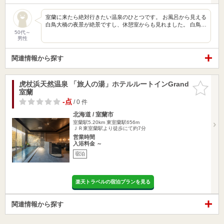
室蘭に来たら絶対行きたい温泉のひとつです。 お風呂から見える
白鳥大橋の夜景が絶景ですし、休憩室からも見れました。 白鳥…
50代～
男性
関連情報から探す
虎杖浜天然温泉 「旅人の湯」ホテルルートインGrand
お気に入
室蘭
りに追加
-点
/ 0 件
北海道 / 室蘭市
室蘭駅5.20km
東室蘭駅656m
ＪＲ東室蘭駅より徒歩にて約7分
営業時間
入浴料金 ～
宿泊
楽天トラベルの宿泊プランを見る
関連情報から探す