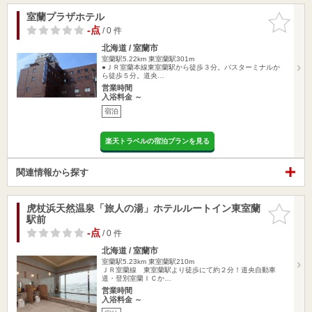
室蘭プラザホテル
お気に入
りに追加
-点
/ 0 件
北海道 / 室蘭市
室蘭駅5.22km
東室蘭駅301m
●ＪＲ室蘭本線東室蘭駅から徒歩３分。バスターミナルか
ら徒歩５分。道央…
営業時間
入浴料金 ～
宿泊
楽天トラベルの宿泊プランを見る
関連情報から探す
虎杖浜天然温泉「旅人の湯」ホテルルートイン東室蘭
お気に入
駅前
りに追加
-点
/ 0 件
北海道 / 室蘭市
室蘭駅5.23km
東室蘭駅210m
ＪＲ室蘭線 東室蘭駅より徒歩にて約２分！道央自動車
道・登別室蘭ＩＣか…
営業時間
入浴料金 ～