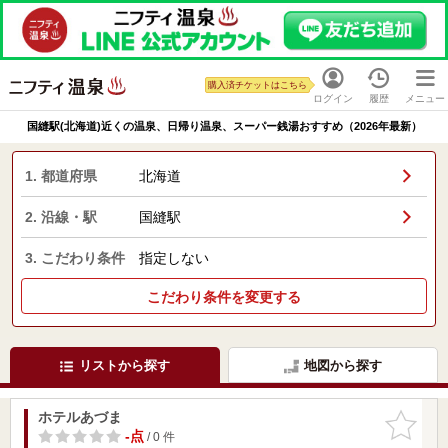
購入済チケットはこちら
ログイン
履歴
メニュー
国縫駅(北海道)近くの温泉、日帰り温泉、スーパー銭湯おすすめ（2026年最新）
1. 都道府県
北海道
2. 沿線・駅
国縫駅
3. こだわり条件
指定しない
こだわり条件を変更する
リストから探す
地図から探す
ホテルあづま
お気に入
りに追加
-点
/ 0 件