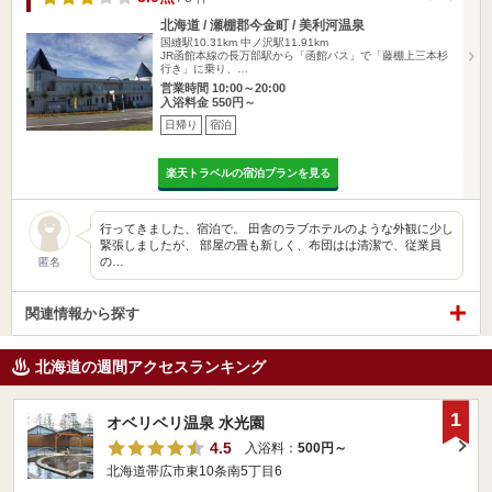
北海道 / 瀬棚郡今金町 / 美利河温泉
国縫駅10.31km
中ノ沢駅11.91km
JR函館本線の長万部駅から「函館バス」で「藤棚上三本杉
行き」に乗り、…
営業時間 10:00～20:00
入浴料金 550円～
日帰り
宿泊
楽天トラベルの宿泊プランを見る
行ってきました、宿泊で。 田舎のラブホテルのような外観に少し
緊張しましたが、 部屋の畳も新しく、布団はは清潔で、従業員
の…
匿名
関連情報から探す
北海道の週間アクセスランキング
1
オベリベリ温泉 水光園
4.5
入浴料：
500円～
北海道帯広市東10条南5丁目6