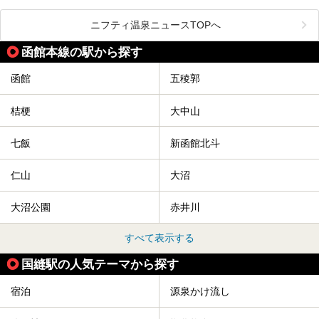
渓の新たなランドマーク「休日ビルヂング」として誕生した
クセスまで徹底紹介します！
この施設は、温泉・サウナの「休日湯」・ラウンジの「THE
LOUNGE DAYOF」・グルメ「休日洋麺店」・ホテル「エク
ニフティ温泉ニュースTOPへ
スクラメーションホテル」で構成された、まさに大人の癒し
空間。
函館本線の駅から探す
今回は、そんな「休日ビルヂング」の魅力を5つのポイント
からご紹介します。
函館
五稜郭
桔梗
大中山
七飯
新函館北斗
仁山
大沼
大沼公園
赤井川
すべて表示する
国縫駅の人気テーマから探す
宿泊
源泉かけ流し