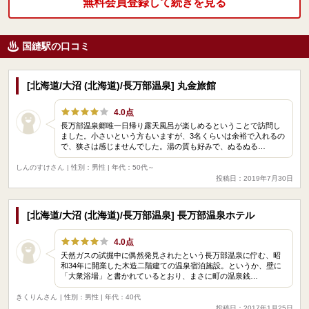
無料会員登録して続きを見る
国縫駅の口コミ
[北海道/大沼 (北海道)/長万部温泉] 丸金旅館
4.0点
長万部温泉郷唯一日帰り露天風呂が楽しめるということで訪問し
ました。小さいという方もいますが、3名くらいは余裕で入れるの
で、狭さは感じませんでした。湯の質も好みで、ぬるぬる…
しんのすけさん
| 性別：男性 | 年代：50代～
投稿日：2019年7月30日
[北海道/大沼 (北海道)/長万部温泉] 長万部温泉ホテル
4.0点
天然ガスの試掘中に偶然発見されたという長万部温泉に佇む、昭
和34年に開業した木造二階建ての温泉宿泊施設。というか、壁に
「大衆浴場」と書かれているとおり、まさに町の温泉銭…
きくりんさん
| 性別：男性 | 年代：40代
投稿日：2017年1月25日