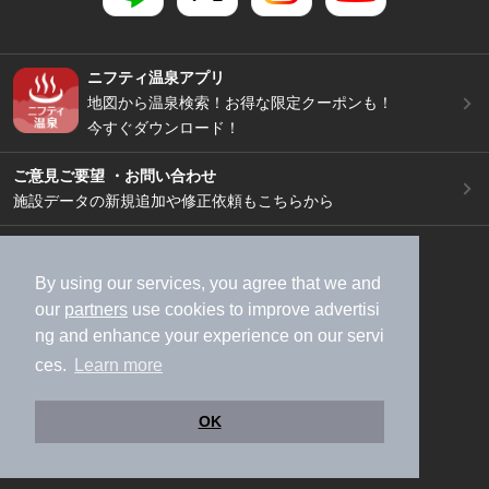
ニフティ温泉アプリ
地図から温泉検索！お得な限定クーポンも！
今すぐダウンロード！
ご意見ご要望 ・お問い合わせ
施設データの新規追加や修正依頼もこちらから
スマートフォン
/
PC
加盟店募集（資料請求）
広告出稿のご案内
By using our services, you agree that we and
our
partners
use cookies to improve advertisi
利用規約
ライフスタイルMEMBERS+規約
ng and enhance your experience on our servi
特定商取引法に基づく表記
ヘルプ
採用情報
ces.
Learn more
運営会社
個人情報保護ポリシー
©NIFTY Lifestyle Co., Ltd.
OK