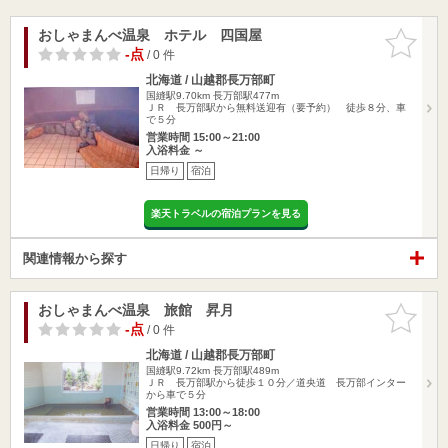
おしゃまんべ温泉 ホテル 四国屋
お気に入
りに追加
-点
/ 0 件
北海道 / 山越郡長万部町
国縫駅9.70km
長万部駅477m
ＪＲ 長万部駅から無料送迎有（要予約） 徒歩８分、車
で５分
営業時間 15:00～21:00
入浴料金 ～
日帰り
宿泊
楽天トラベルの宿泊プランを見る
関連情報から探す
おしゃまんべ温泉 旅館 昇月
お気に入
りに追加
-点
/ 0 件
北海道 / 山越郡長万部町
国縫駅9.72km
長万部駅489m
ＪＲ 長万部駅から徒歩１０分／道央道 長万部インター
から車で５分
営業時間 13:00～18:00
入浴料金 500円～
日帰り
宿泊