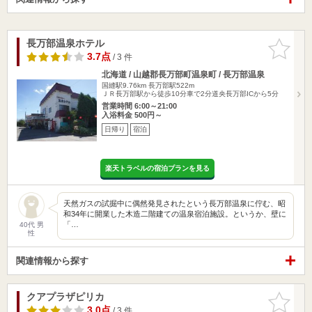
長万部温泉ホテル
お気に入
りに追加
3.7点
/ 3 件
北海道 / 山越郡長万部町温泉町 / 長万部温泉
国縫駅9.76km
長万部駅522m
ＪＲ長万部駅から徒歩10分車で2分道央長万部ICから5分
営業時間 6:00～21:00
入浴料金 500円～
日帰り
宿泊
楽天トラベルの宿泊プランを見る
天然ガスの試掘中に偶然発見されたという長万部温泉に佇む、昭
和34年に開業した木造二階建ての温泉宿泊施設。というか、壁に
「…
40代 男
性
関連情報から探す
クアプラザピリカ
お気に入
りに追加
3.0点
/ 3 件