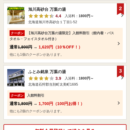
2
旭川高砂台 万葉の湯
4.4
入浴料：
1800円～
北海道旭川市高砂台１丁目1-52
【旭川高砂台万葉の湯限定】入館料割引（館内着・バス
クーポン
タオル・フェイスタオル付き）
通常
1,800円
→
1,620円（10％OFF！）
他にも1個のクーポンがあります。
3
ふとみ銘泉 万葉の湯
3.9
入浴料：
1800円～
北海道石狩郡当別町太美町1695
入館料割引
クーポン
通常
1,800円
→
1,700円（100円お得！）
他にも2個のクーポンがあります。