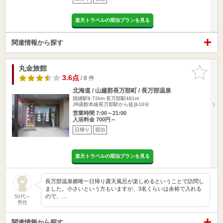
楽天トラベルの宿泊プランを見る
関連情報から探す
丸金旅館
お気に入
りに追加
3.6点
/ 8 件
北海道 / 山越郡長万部町 / 長万部温泉
国縫駅9.72km
長万部駅481m
JR函館本線長万部駅から徒歩10分
営業時間 7:00～21:00
入浴料金 700円～
日帰り
宿泊
楽天トラベルの宿泊プランを見る
長万部温泉郷唯一日帰り露天風呂が楽しめるということで訪問し
ました。小さいという方もいますが、3名くらいは余裕で入れる
ので、…
50代～
男性
関連情報から探す