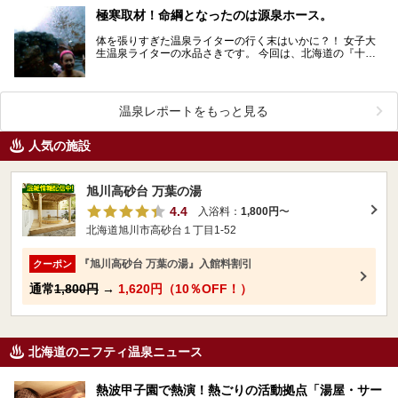
極寒取材！命綱となったのは源泉ホース。
体を張りすぎた温泉ライターの行く末はいかに？！ 女子大
生温泉ライターの水品さきです。 今回は、北海道の『十勝
岳温泉 凌雲閣』さんで雪降る中、なんと泉温3…
温泉レポートをもっと見る
人気の施設
旭川高砂台 万葉の湯
4.4
入浴料：
1,800円
〜
北海道旭川市高砂台１丁目1-52
『旭川高砂台 万葉の湯』入館料割引
クーポン
通常
1,800円
→
1,620円（10％OFF！）
北海道のニフティ温泉ニュース
熱波甲子園で熱演！熱ごりの活動拠点「湯屋・サー