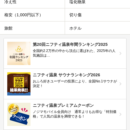
冷え性
塩化物泉
格安（1,000円以下）
切り傷
旅館
ホテル
第20回ニフティ温泉年間ランキング2025
全国約2.2万件の中から頂点に選ばれた、2025年の人
気施設は…
ニフティ温泉 サウナランキング2026
おふろ好きユーザーの投票により、全国No.1サウナが
決定！
ニフティ温泉プレミアムクーポン
ノジマモバイル会員向け 通常よりもお得な「特別価
格」で人気の温泉を満喫できる！