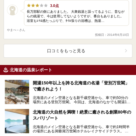
3.0点
長万部駅の側にありました。 大衆銭湯と謳ってるように、昔なが
らの銭湯で、今は使用してないようですが、番台もありました。
浴室もﾚﾄﾛ感たっぷりで、ﾀｲﾙ張りの浴槽は、熱湯…
やまべ～さん
投稿日：2014年6月10日
口コミをもっと見る
北海道の温泉レポート
開湯150年以上を誇る北海道の名湯「登別万世閣」
で癒されよう！
北海道のメイン空港となる新千歳空港から、車で約50分の
場所にある登別万世閣。 今回は、北海道のなかでも開湯150
年以上を誇る名湯「登別温泉」に癒され、美味…
北海道の大自然を満喫！絶景に癒される創業80年の
スパリゾート
北海道のメイン空港となる新千歳空港から、車で約1時間半
の場所にある洞爺湖万世閣ホテルレイクサイドテラス。 今
回は、北海道の大自然「洞爺湖」を目の前にしたこ…