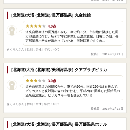
[北海道/大沼 (北海道)/長万部温泉] 丸金旅館
4.0点
道央自動車道の長万部ICから、車で約５分。市街地に隣接した長
万部温泉に佇む、昭和37年に開業した温泉旅館。日曜日の朝、長
万部温泉ホテルが賑わっていた為、混雑回避ですぐ向…
きくりんさん
| 性別：男性 | 年代：40代
投稿日：2017年1月21日
[北海道/大沼 (北海道)/美利河温泉] クアプラザピリカ
3.0点
道央自動車道の国縫ICから、車で約20分。国道230号線を挟んで、
ピリカダムと反対側の森の中に佇む、平成2年に開業した洋館風の
温泉宿泊施設。ピリカスキー場も併設していま…
きくりんさん
| 性別：男性 | 年代：40代
投稿日：2017年1月18日
[北海道/大沼 (北海道)/長万部温泉] 長万部温泉ホテル