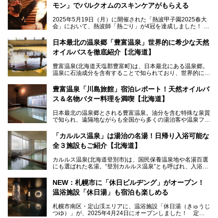
モン」でバルクオムのスキンケアがもらえる
2025年5月19日（月）に開催された「熱波甲子園2025春大
会」において、熱波師「熱ごり」が4冠を達成しました！
このたび、バルクオム賞の受賞を記念して、熱ごりさんの活
動拠点である北海道の銭湯「湯屋・サーモン」にて、メンズ
日本最北の温泉郷「豊富温泉」世界的に希少な天然
スキンケアブランド バルクオムの「ONE DAY KIT」を数量
オイルバスを徹底紹介【北海道】
限定でプレゼントいたします。
老若男女問わず、多くの方にご体験いただける製品ですの
豊富温泉(北海道天塩郡豊富町)は、日本最北にある温泉郷。
で、ぜひお試しください。※6月13日配布開始、なくなり次
温泉に石油成分を含有することで知られており、世界的にも
第終了
大変希少な泉質です。また、油分が乾癬やアトピー性皮膚炎
に特効があると言われ、遠隔地ながらも全国から湯治・療養
───
豊富温泉「川島旅館」宿泊レポート！天然オイルバ
目的で多くの人々が訪れます。
提供元：株式会社バルクオム【PR】
ス＆名物バター料理を満喫【北海道】
この記事は株式会社バルクオム商品のPR記事です。
今回、四半世紀以上に渡り全国の温泉を巡り続ける筆者が現
日本最北の温泉郷とされる豊富温泉。油分を含む特殊な泉質
地体験し、独自の視点で豊富温泉の“天然オイルバス”をレポ
で知られ、遠隔地ながらも全国から多くの湯治客や温泉ファ
ート。温泉地概要や日帰り入浴施設をはじめ、宿泊施設・ア
ンが訪れる地です。
クセスまで徹底紹介します！
「カルルス温泉」は湯治の名湯！日帰り入浴可能な
「川島旅館」は、豊富温泉の開湯当初から営業する老舗旅
全３施設もご紹介【北海道】
館。とりわけ温泉の良さと名物のバター料理に定評があり、
口コミの評判も非常に高い宿。今回は筆者自ら宿泊し、自慢
カルルス温泉(北海道登別市)は、国民保養温泉地や名湯百選
の温泉や料理をはじめ、パブリックスペース・客室など宿の
にも選ばれた名湯。“登別カルルス温泉”とも呼ばれ、入浴剤
全貌を徹底的にご紹介します！
としてその名を聞いたことがある方も多いでしょう。観光色
豊かな登別温泉とは対照的な存在で、今も湯治場的な要素が
NEW：札幌市に「休日ビルヂング」がオープン！
残る閑静な温泉地です。
温浴施設「休日湯」も宿泊も楽しめる
今回、四半世紀以上に渡り全国の温泉を巡り続ける筆者が現
札幌市南区・定山渓エリアに、温浴施設「休日湯（きゅうじ
地体験し、カルルス温泉をご紹介。温泉地の概要や泉質解説
つゆ）」が、2025年4月24日にオープンしました！ 定山
をはじめ、日帰り入浴可能な全３施設の紹介・周辺観光・ア