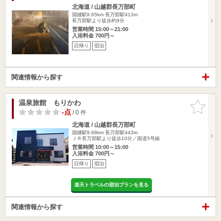
北海道 / 山越郡長万部町
国縫駅9.65km
長万部駅413m
長万部駅より徒歩約9分
営業時間 15:00～21:00
入浴料金 700円～
日帰り
宿泊
関連情報から探す
温泉旅館 もりかわ
お気に入
りに追加
-点
/ 0 件
北海道 / 山越郡長万部町
国縫駅9.68km
長万部駅443m
ＪＲ長万部駅より徒歩10分／国道5号線
営業時間 10:00～15:00
入浴料金 700円～
日帰り
宿泊
楽天トラベルの宿泊プランを見る
関連情報から探す