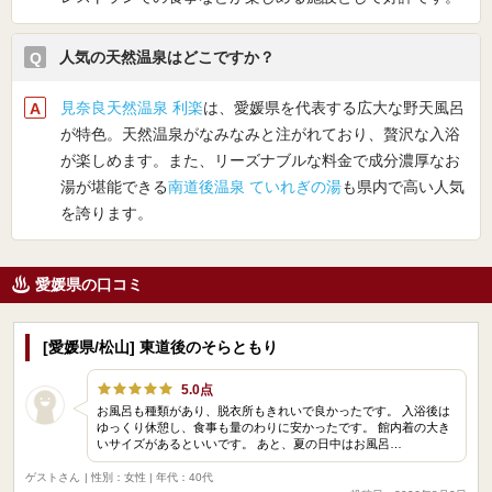
人気の天然温泉はどこですか？
見奈良天然温泉 利楽
は、愛媛県を代表する広大な野天風呂
が特色。天然温泉がなみなみと注がれており、贅沢な入浴
が楽しめます。また、リーズナブルな料金で成分濃厚なお
湯が堪能できる
南道後温泉 ていれぎの湯
も県内で高い人気
を誇ります。
愛媛県の口コミ
[愛媛県/松山] 東道後のそらともり
5.0点
お風呂も種類があり、脱衣所もきれいで良かったです。 入浴後は
ゆっくり休憩し、食事も量のわりに安かったです。 館内着の大き
いサイズがあるといいです。 あと、夏の日中はお風呂…
ゲストさん
| 性別：女性 | 年代：40代