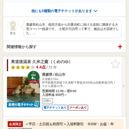
他にも5種類の電子チケットがあります
愛媛県松山市、砥部方面から旧重信町に抜ける道路に隣接する大
型スーパー銭湯です。 土曜夕方訪問って事で、施設は大混雑でし
た。…
匿名
関連情報から探す
東道後温泉 久米之癒（くめのゆ）
お気に入
りに追加
4.4点
/ 72 件
愛媛県 / 松山市
久米駅273m
伊予鉄横河原線で久米駅下車徒歩3分松山自動車道川内Ｉ
Ｃから国道11号…
営業時間 11:00～翌9:00
入浴料金 600円～
日帰り
電子チケットあり
クーポンあり
＜平日・土日祝も利用可＞入浴料割引 ※GW・お盆・年
会員限定