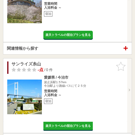
営業時間
入浴料金 ～
宿泊
楽天トラベルの宿泊プランを見る
関連情報から探す
サンライズ糸山
お気に入
りに追加
-点
/ 0 件
愛媛県 / 今治市
波止浜駅1.57km
今治駅より路線バスにて２５分
営業時間
入浴料金 ～
宿泊
楽天トラベルの宿泊プランを見る