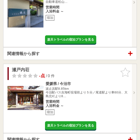
自動車道松山…
営業時間
入浴料金 ～
宿泊
楽天トラベルの宿泊プランを見る
関連情報から探す
瀬戸内荘
お気に入
りに追加
-点
/ 0 件
愛媛県 / 今治市
波止浜駅8.85km
今治駅バス吉海町役場前より５分／尾道駅より車60分、大
島北ICより8…
営業時間
入浴料金 ～
宿泊
楽天トラベルの宿泊プランを見る
関連情報から探す