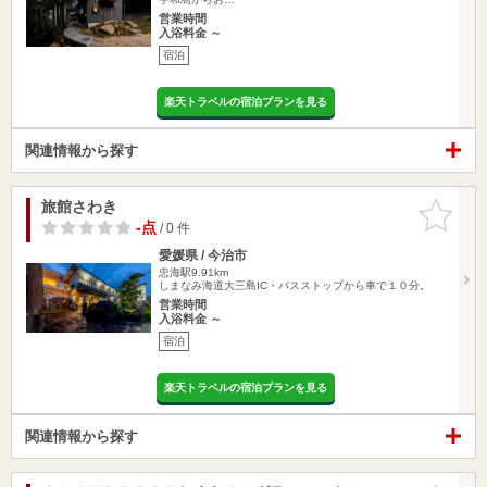
営業時間
入浴料金 ～
宿泊
楽天トラベルの宿泊プランを見る
関連情報から探す
旅館さわき
お気に入
りに追加
-点
/ 0 件
愛媛県 / 今治市
忠海駅9.91km
しまなみ海道大三島IC・バスストップから車で１０分。
営業時間
入浴料金 ～
宿泊
楽天トラベルの宿泊プランを見る
関連情報から探す