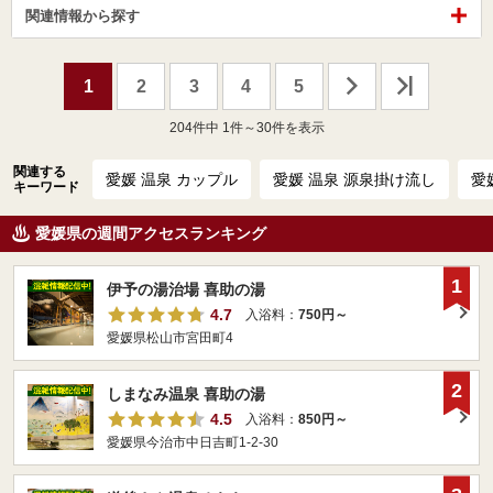
関連情報から探す
1
2
3
4
5
204
件中 1件～30件を表示
関連する
愛媛 温泉 カップル
愛媛 温泉 源泉掛け流し
愛
キーワード
愛媛県の週間アクセスランキング
1
伊予の湯治場 喜助の湯
4.7
入浴料：
750円～
愛媛県松山市宮田町4
2
しまなみ温泉 喜助の湯
4.5
入浴料：
850円～
愛媛県今治市中日吉町1-2-30