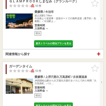
ＧＬＡＭＰＲＯＯＫしまなみ（グランルーク）
お気に入
りに追加
-点
/ 0 件
愛媛県 / 今治市
波止浜駅2.78km
今治港より送迎車・送迎ボートでの無料送迎（要予約・先
着順）／今治駅よ…
営業時間
入浴料金 ～
宿泊
楽天トラベルの宿泊プランを見る
関連情報から探す
ガーデンタイム
お気に入
りに追加
-点
/ 0 件
愛媛県 / 上浮穴郡久万高原町 / 古岩屋温泉
JR四国松山駅から久万落出方面行きバスにて約１時間「久
万高原町」バス…
営業時間
入浴料金 ～
宿泊
楽天トラベルの宿泊プランを見る