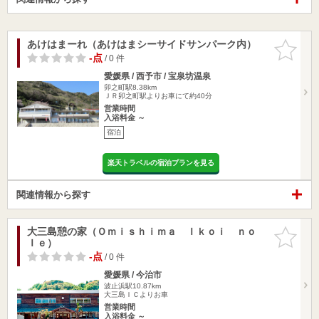
あけはまーれ（あけはまシーサイドサンパーク内）
お気に入
りに追加
-点
/ 0 件
愛媛県 / 西予市 / 宝泉坊温泉
卯之町駅8.38km
ＪＲ卯之町駅よりお車にて約40分
営業時間
入浴料金 ～
宿泊
楽天トラベルの宿泊プランを見る
関連情報から探す
大三島憩の家（Ｏｍｉｓｈｉｍａ Ｉｋｏｉ ｎｏ
お気に入
Ｉｅ）
りに追加
-点
/ 0 件
愛媛県 / 今治市
波止浜駅10.87km
大三島ＩＣよりお車
営業時間
入浴料金 ～