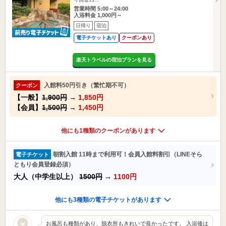
営業時間 5:00～24:00
入浴料金 1,000円～
日帰り
宿泊
電子チケットあり
クーポンあり
楽天トラベルの宿泊プランを見る
入館料50円引き（繁忙期不可）
クーポン
【一般】
1,900円
→
1,850円
【会員】
1,500円
→
1,450円
他にも1種類のクーポンがあります
朝割入館 11時まで利用可！会員入館料割引（LINEそら
電子チケット
ともり会員登録必須）
大人（中学生以上）
1500円
→
1100円
他にも3種類の電子チケットがあります
お風呂も種類があり、脱衣所もきれいで良かったです。 入浴後は