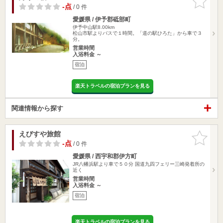
りに追加
-点
/ 0 件
愛媛県 / 伊予郡砥部町
伊予中山駅8.00km
松山市駅よりバスで１時間。「道の駅ひろた」から車で３
分。
営業時間
入浴料金 ～
宿泊
楽天トラベルの宿泊プランを見る
関連情報から探す
えびすや旅館
お気に入
りに追加
-点
/ 0 件
愛媛県 / 西宇和郡伊方町
JR八幡浜駅より車で５０分 国道九四フェリー三崎発着所の
近く
営業時間
入浴料金 ～
宿泊
楽天トラベルの宿泊プランを見る