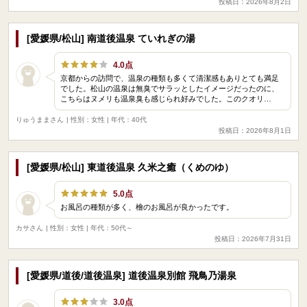
投稿日：2026年8月2日
[愛媛県/松山] 南道後温泉 ていれぎの湯
4.0点
京都からの訪問で、温泉の種類も多くて清潔感もありとても満足
でした。松山の温泉は無臭でサラッとしたイメージだったのに、
こちらはヌメリも温泉臭も感じられ好みでした。このクオリ…
りゅうままさん
| 性別：女性 | 年代：40代
投稿日：2026年8月1日
[愛媛県/松山] 東道後温泉 久米之癒（くめのゆ）
5.0点
お風呂の種類が多く、檜のお風呂が良かったです。
カサさん
| 性別：女性 | 年代：50代～
投稿日：2026年7月31日
[愛媛県/道後/道後温泉] 道後温泉別館 飛鳥乃湯泉
3.0点