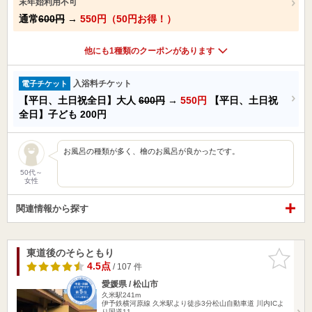
末年始利用不可
通常
600円
→
550円（50円お得！）
他にも1種類のクーポンがあります
入浴料チケット
電子チケット
【平日、土日祝全日】大人
600円
→
550円
【平日、土日祝
全日】子ども
200円
お風呂の種類が多く、檜のお風呂が良かったです。
50代～
女性
関連情報から探す
東道後のそらともり
お気に入
りに追加
4.5点
/ 107 件
愛媛県 / 松山市
久米駅241m
伊予鉄横河原線 久米駅より徒歩3分松山自動車道 川内ICよ
り国道11…