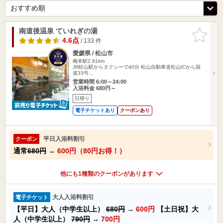
南道後温泉 ていれぎの湯
お気に入
りに追加
4.6点
/ 133 件
愛媛県 / 松山市
梅本駅2.91km
JR松山駅からタクシーで40分 松山自動車道松山ICから国
道33号…
営業時間 6:00～24:00
入浴料金 680円～
日帰り
電子チケットあり
クーポンあり
平日入浴料割引
クーポン
通常
680円
→
600円（80円お得！）
他にも1種類のクーポンがあります
大人入浴料割引
電子チケット
【平日】大人（中学生以上）
680円
→
600円
【土日祝】大
人（中学生以上）
790円
→
700円