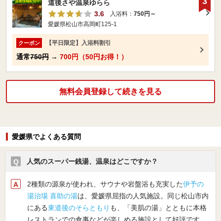
3
道後さや温泉ゆらら
3.6
入浴料：
750円～
愛媛県松山市高岡町125-1
【平日限定】入浴料割引
クーポン
通常
750円
→
700円（50円お得！）
無料会員登録して続きを見る
愛媛県でよくある質問
人気のスーパー銭湯、温泉はどこですか？
2種類の源泉が使われ、サウナや岩盤浴も充実した
伊予の
湯治場 喜助の湯
は、愛媛県屈指の人気施設。同じ松山市内
にある
東道後のそらともり
も、「美肌の湯」とともに本格
レストランでの食事などが楽しめる施設として好評です。