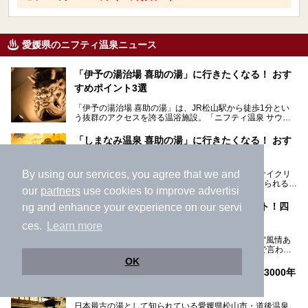
愛媛県のニフティ温泉ニュース
「伊予の湯治場 喜助の湯」に行きたくなる！ おす
すめポイント3選
「伊予の湯治場 喜助の湯」は、JR松山駅から徒歩1分とい
う抜群のアクセスを誇る温浴施設。「ニフティ温泉 サウナ
ランキング」で2年連続1位を獲得し、全国から多くのサウ
ナーが訪れる人気スポットです。天然温泉・サウナ・岩盤
「しまなみ温泉 喜助の湯」に行きたくなる！ おす
浴・食事・宿泊まで“癒しのすべて”がそろう人気施設の中で
すめポイント3選
も、特におすすめしたい3つのポイントについて厳選してお
届けします。読めばきっと、行きたくなること間違いなし！
By using our services, you agree that we and
愛媛・今治にある「しまなみ温泉 喜助の湯」は、サイクリ
ストの聖地・しまなみ海道の今治側の拠点として知られる人
our
partners
use cookies to improve advertisi
気の温泉施設。「日本一サイクリストが集まる温泉」とも呼
ばれていて、自転車ロッカーや工具、給水サービスなど、旅
奥道後温泉「奥道後 壱湯の守」宿泊レポート！四
ng and enhance your experience on our servi
人に嬉しい工夫がたっぷり。お風呂は内湯から半露天、サウ
国屈指の名湯を満喫しよう
ナまで種類豊富で広々空間。泉質も温度もバリエーション豊
ces.
Learn more
かで、湯めぐり感覚で楽しめちゃいます。
奥道後温泉「奥道後 壱湯の守」(愛媛県松山市)は、“風情あ
ふれる奥道後に随一の名湯・美人の湯あり”、とまで言われ
る四国屈指の名湯です。最も有名なのが、西日本最大級の大
今回は人気のこの施設の中でも、特におすすめしたい3つの
OK
露天風呂。日々の生活から隔離された非日常感を味わえま
ポイントについて厳選してお届けします。読めばきっと、行
愛媛県「道後温泉本館」7月11日営業再開！3000年
す。
きたくなること間違いなし！
の歴史を紡ぐ文化財が復活
日帰り入浴も可能ですが、宿泊してじっくり楽しむのがベス
日本最古の湯として知られている愛媛県松山市・道後温泉。
ト。今回はニフティ温泉ライターである筆者自ら宿泊し、名