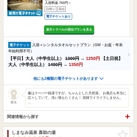
入浴料金 750円～
日帰り
宿泊
電子チケットあり
楽天トラベルの宿泊プランを見る
入浴＋レンタルタオルセットプラン（GW・お盆・年末
電子チケット
年始利用不可）
【平日】大人（中学生以上）
1300円
→
1250円
【土日祝】
大人（中学生以上）
1400円
→
1350円
他にも2種類の電子チケットがあります
趣はスーパー銭湯ですが、ちゃんとした天然湯。 お風呂も本当に
広々していて、洗い場もたくさん！ 混雑でイライラしません。
…
匿名
関連情報から探す
しまなみ温泉 喜助の湯
お気に入