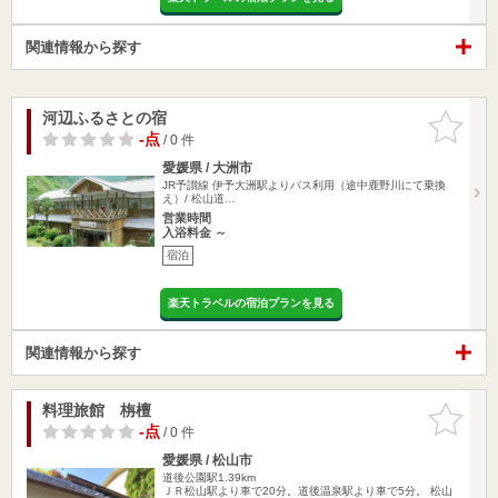
関連情報から探す
河辺ふるさとの宿
お気に入
りに追加
-点
/ 0 件
愛媛県 / 大洲市
JR予讃線 伊予大洲駅よりバス利用（途中鹿野川にて乗換
え）/ 松山道…
営業時間
入浴料金 ～
宿泊
楽天トラベルの宿泊プランを見る
関連情報から探す
料理旅館 栴檀
お気に入
りに追加
-点
/ 0 件
愛媛県 / 松山市
道後公園駅1.39km
ＪＲ松山駅より車で20分。道後温泉駅より車で5分。 松山