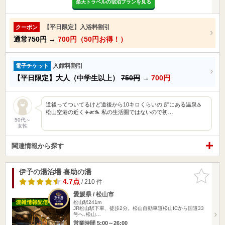
楽天トラベルの宿泊プランを見る
【平日限定】入浴料割引
クーポン
通常
750円
→
700円（50円お得！）
入館料割引
電子チケット
【平日限定】大人（中学生以上）
750円
→
700円
道後ってついてるけど道後から10キロくらいの 所にある温泉♨️
松山空港の近く✈️🛫🛬 私の生活圏ではないので初…
50代～
女性
関連情報から探す
伊予の湯治場 喜助の湯
お気に入
りに追加
4.7点
/ 210 件
愛媛県 / 松山市
松山駅241m
JR松山駅下車、徒歩2分。松山自動車道松山ICから国道33
号へ､松山…
営業時間 5:00～26:00