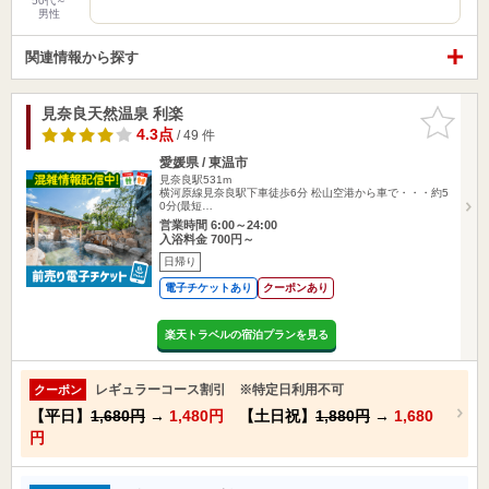
50代～
男性
関連情報から探す
見奈良天然温泉 利楽
お気に入
りに追加
4.3点
/ 49 件
愛媛県 / 東温市
見奈良駅531m
横河原線見奈良駅下車徒歩6分 松山空港から車で・・・約5
0分(最短…
営業時間 6:00～24:00
入浴料金 700円～
日帰り
電子チケットあり
クーポンあり
楽天トラベルの宿泊プランを見る
レギュラーコース割引 ※特定日利用不可
クーポン
【平日】
1,680円
→
1,480円
【土日祝】
1,880円
→
1,680
円