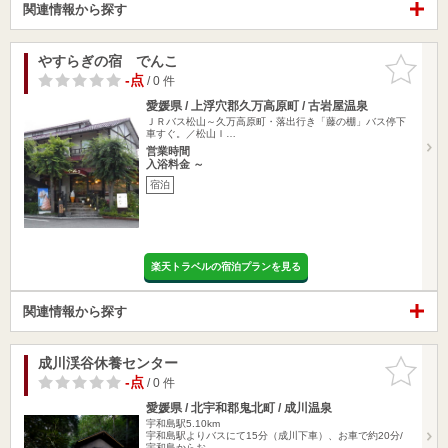
関連情報から探す
やすらぎの宿 でんこ
お気に入
りに追加
-点
/ 0 件
愛媛県 / 上浮穴郡久万高原町 / 古岩屋温泉
ＪＲバス松山～久万高原町・落出行き「藤の棚」バス停下
車すぐ。／松山Ｉ…
営業時間
入浴料金 ～
宿泊
楽天トラベルの宿泊プランを見る
関連情報から探す
成川渓谷休養センター
お気に入
りに追加
-点
/ 0 件
愛媛県 / 北宇和郡鬼北町 / 成川温泉
宇和島駅5.10km
宇和島駅よりバスにて15分（成川下車）、お車で約20分/
宇和島からお…