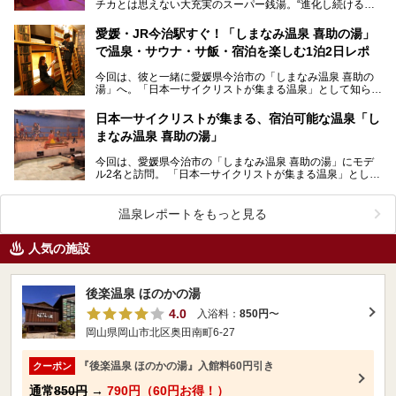
チカとは思えない大充実のスーパー銭湯。“進化し続ける温
泉施設”で、2025年には女性専用「藍美サウナ」、男…
愛媛・JR今治駅すぐ！「しまなみ温泉 喜助の湯」
で温泉・サウナ・サ飯・宿泊を楽しむ1泊2日レポ
今回は、彼と一緒に愛媛県今治市の「しまなみ温泉 喜助の
湯」へ。「日本一サイクリストが集まる温泉」として知られ
るこの施設、カップルや友人同士のお泊まりスポットと…
日本一サイクリストが集まる、宿泊可能な温泉「し
まなみ温泉 喜助の湯」
今回は、愛媛県今治市の「しまなみ温泉 喜助の湯」にモデ
ル2名と訪問。 「日本一サイクリストが集まる温泉」として
も名高いこちらの施設で提供されているさまざまなサ…
温泉レポートをもっと見る
人気の施設
後楽温泉 ほのかの湯
4.0
入浴料：
850円
〜
岡山県岡山市北区奥田南町6-27
『後楽温泉 ほのかの湯』入館料60円引き
クーポン
通常
850円
→
790円（60円お得！）