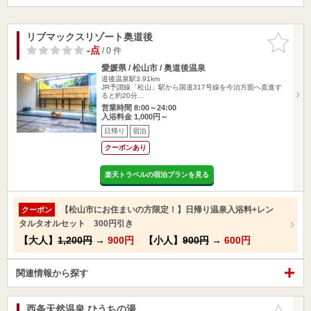
リブマックスリゾート奥道後
お気に入
りに追加
-点
/ 0 件
愛媛県 / 松山市 / 奥道後温泉
道後温泉駅3.91km
JR予讃線「松山」駅から国道317号線を今治方面へ直進す
ると約20分…
営業時間 8:00～24:00
入浴料金 1,000円～
日帰り
宿泊
クーポンあり
楽天トラベルの宿泊プランを見る
【松山市にお住まいの方限定！】日帰り温泉入浴料+レン
クーポン
タルタオルセット 300円引き
【大人】
1,200円
→
900円
【小人】
900円
→
600円
関連情報から探す
西条天然温泉 ひうちの湯
お気に入