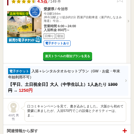
りに追加
4.5点
/ 149 件
愛媛県 / 今治市
今治駅164m
JR今治駅より徒歩約2分 西瀬戸自動車道（瀬戸内しなまみ
海道）今治…
営業時間 6:00～24:00
入浴料金 850円～
日帰り
宿泊
電子チケットあり
楽天トラベルの宿泊プランを見る
入浴＋レンタルタオルセットプラン（GW・お盆・年末
電子チケット
年始利用不可）
【平日、土日祝全日】大人（中学生以上）1人あたり
1300
円
→
1250円
口コミキャンペーンを見て、書き込みしました。 大阪から初めて
愛媛に来ましたが、入浴570円でこの設備とクオリティーは、
ま…
40代 男
性
関連情報から探す