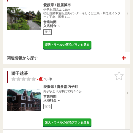
愛媛県 / 新居浜市
伊予土居駅11.02km
松山自動車道新居浜インターもしくは三島・川之江インタ
ーで下車、国道１…
営業時間
入浴料金 ～
宿泊
楽天トラベルの宿泊プランを見る
関連情報から探す
獅子越荘
お気に入
りに追加
-点
/ 0 件
愛媛県 / 喜多郡内子町
内子駅よりお車にて約６０分
営業時間
入浴料金 ～
宿泊
楽天トラベルの宿泊プランを見る