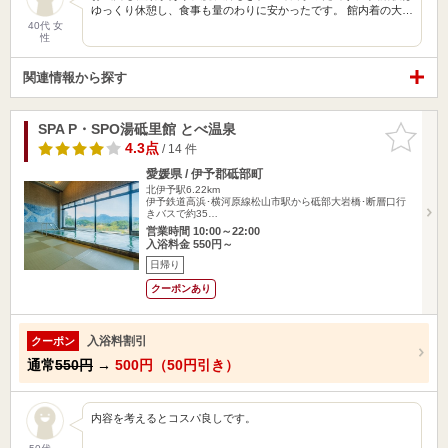
ゆっくり休憩し、食事も量のわりに安かったです。 館内着の大…
40代 女
性
関連情報から探す
SPA P・SPO湯砥里館 とべ温泉
お気に入
りに追加
4.3点
/ 14 件
愛媛県 / 伊予郡砥部町
北伊予駅6.22km
伊予鉄道高浜･横河原線松山市駅から砥部大岩橋･断層口行
きバスで約35…
営業時間 10:00～22:00
入浴料金 550円～
日帰り
クーポンあり
入浴料割引
クーポン
通常
550円
→
500円（50円引き）
内容を考えるとコスパ良しです。