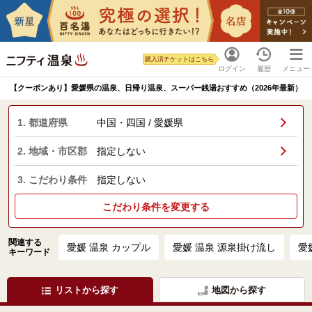
購入済チケットはこちら
ログイン
履歴
メニュー
【クーポンあり】愛媛県の温泉、日帰り温泉、スーパー銭湯おすすめ（2026年最新）
1. 都道府県
中国・四国 / 愛媛県
2. 地域・市区郡
指定しない
3. こだわり条件
指定しない
こだわり条件を変更する
関連する
愛媛 温泉 カップル
愛媛 温泉 源泉掛け流し
愛
キーワード
リストから探す
地図から探す