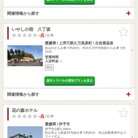
関連情報から探す
いやしの宿 八丁坂
お気に入
りに追加
-点
/ 0 件
愛媛県 / 上浮穴郡久万高原町 / 古岩屋温泉
松山ICからお車で約40分。R33久万中学校前からお車で約
10分。
営業時間
入浴料金 ～
宿泊
楽天トラベルの宿泊プランを見る
関連情報から探す
花の森ホテル
お気に入
りに追加
-点
/ 0 件
愛媛県 / 伊予市
伊予中山駅1.89km
松山市より国道56号線を車で約50分、松山自動車道中山ス
マートICよ…