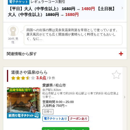
レギュラーコース割引
電子チケット
【平日】大人（中学生以上）
1680円
→
1480円
【土日祝】
大人（中学生以上）
1880円
→
1680円
四国への出張の際は見奈良温泉利楽を常宿として使っています。
露天風呂がとても広く開放感が素晴らしく料理もとてもおいし
く、なに…
30代 男
性
関連情報から探す
道後さや温泉ゆらら
お気に入
りに追加
3.6点
/ 9 件
愛媛県 / 松山市
余戸駅1.82km
松山市駅より車で約16分 松山駅より車で約8分 松山空港よ
り車で…
営業時間 8:00～25:00
入浴料金 750円～
日帰り
電子チケットあり
クーポンあり