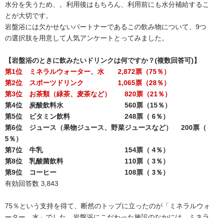
水分を失うため、。利用後はもちろん、利用前にも水分補給するこ
とが大切です。
岩盤浴には欠かせないパートナーであるこの飲み物について、9つ
の選択肢を用意して人気アンケートとってみました。
【岩盤浴のときに飲みたいドリンクは何ですか？(複数回答可)】
第1位 ミネラルウォーター、水 2,872票（75％）
第2位 スポーツドリンク 1,065票（28％）
第3位 お茶類（緑茶、麦茶など） 820票（21％）
第4位 炭酸飲料水 560票（15％）
第5位 ビタミン飲料 248票（ 6％）
第6位 ジュース（果物ジュース、野菜ジュースなど） 200票（
5％）
第7位 牛乳 154票（ 4％）
第8位 乳酸菌飲料 110票（ 3％）
第9位 コーヒー 108票（ 3％）
有効回答数 3,843
75％という支持を得て、断然のトップに立ったのが「ミネラルウォ
ーター、水」でした。岩盤浴にこだわった施設のなかには、ミネラ