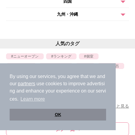
四国
九州・沖縄
人気のタグ
ニューオープン
ランキング
個室
日帰り温泉
スーパー銭湯
銭湯
家族風呂
岩盤浴
サウナ
炭酸泉
横浜
By using our services, you agree that we and
our
partners
use cookies to improve advertisi
ロウリュウ
絶景
ホテル
イベント
ng and enhance your experience on our servi
混浴
ces.
Learn more
もっと見る
OK
タグ一覧へ