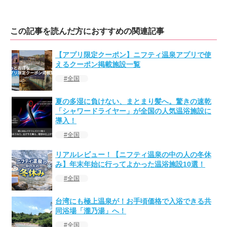
この記事を読んだ方におすすめの関連記事
【アプリ限定クーポン】ニフティ温泉アプリで使
えるクーポン掲載施設一覧
全国
夏の多湿に負けない、まとまり髪へ。驚きの速乾
「シャワードライヤー」が全国の人気温浴施設に
導入！
全国
リアルレビュー！【ニフティ温泉の中の人の冬休
み】年末年始に行ってよかった温浴施設10選！
全国
台湾にも極上温泉が！お手頃価格で入浴できる共
同浴場「瀧乃湯」へ！
全国