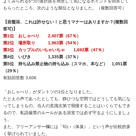
よくみられる5つの選択肢を用意して気になるポイントを回答して
もらったところ、次のような順位となりました。（複数回答可）
【岩盤浴、これは許せない！と思うマナーはありますか？(複数回
答可)】
第1位 おしゃべり 2,407票（67％）
第2位 場所取り 1,963票（54％）
第3位 カップルのいちゃいちゃ 1,692票（47％）
第4位 いびき 1,335票（37％）
第5位 持ち込み禁止物の持ち込み（スマホ、本など） 1,051票
（29％）
有効回答数 3,606
「おしゃべり」がダントツの1位となりました。
たとえ小声であったとしても、静ひつな空間ではどうしても気にな
ってしまうもの。当人の意識次第で我慢することはいくらでもでき
るので、私語厳禁のルールがある浴室では必ず守るようにしましょ
う。
また、フリーアンサー欄には「匂い（体臭）」という声が比較的多
く挙げられていました。