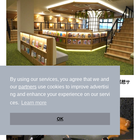
By using our services, you agree that we and
「鶴見緑地湯元水春」がリニューアル！岩盤LOUNGEや瞑想サ
our
partners
use cookies to improve advertisi
ウナで一日ゆっくり満喫できる施設に
ng and enhance your experience on our servi
ces.
Learn more
OK