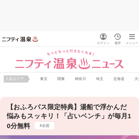
ログイン
履歴
メニュー
人気エリア
東京
関東
神奈川
埼玉
北海道
大
【おふろパス限定特典】湯船で浮かんだ
悩みもスッキリ！「占いベンチ」が毎月1
0分無料
全国