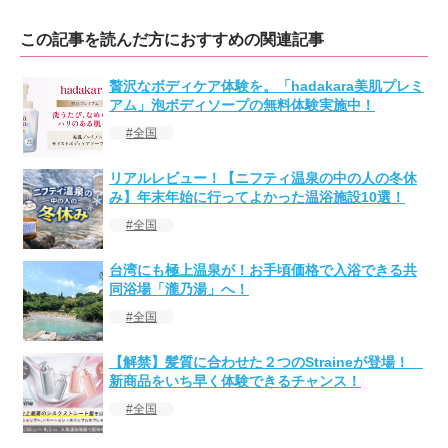
この記事を読んだ方におすすめの関連記事
贅沢なボディケア体験を。「hadakara美肌プレミ
アム」泡ボディソープの無料体験実施中！
全国
リアルレビュー！【ニフティ温泉の中の人の冬休
み】年末年始に行ってよかった温浴施設10選！
全国
台湾にも極上温泉が！お手頃価格で入浴できる共
同浴場「瀧乃湯」へ！
全国
【解禁】髪質に合わせた２つのStraineが登場！
新商品をいち早く体験できるチャンス！
全国