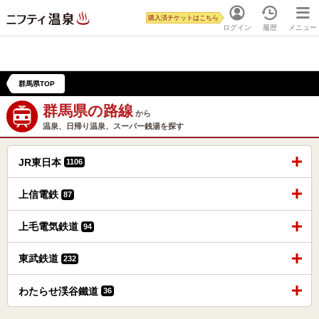
購入済チケットはこちら
ログイン
履歴
メニュー
群馬県TOP
群馬県の路線
から
温泉、日帰り温泉、スーパー銭湯を探す
JR東日本
1106
上信電鉄
87
上毛電気鉄道
94
東武鉄道
232
わたらせ渓谷鐵道
36