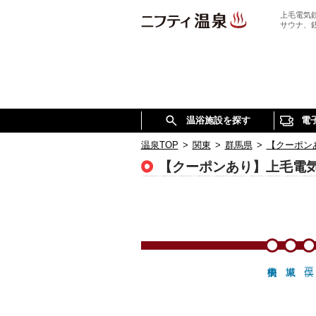
上毛電気
サウナ、
温浴施設を探す
電
温泉TOP
>
関東
>
群馬県
>
【クーポン
【クーポンあり】上毛電