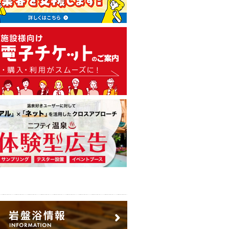
温泉・日帰り温泉・スーパー銭
広告出稿のご案内