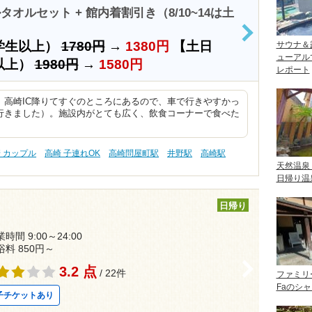
タオルセット + 館内着割引き（8/10~14は土
>
学生以上）
1780円
→
1380円
【土日
サウナ＆
ューアル
以上）
1980円
→
1580円
レポート
、高崎IC降りてすぐのところにあるので、車で行きやすかっ
行きました）。施設内がとても広く、飲食コーナーで食べた
 カップル
高崎 子連れOK
高崎問屋町駅
井野駅
高崎駅
天然温泉
日帰り温
日帰り
時間 9:00～24:00
浴料 850円～
>
3.2 点
/ 22件
ファミリ
Faのシ
子チケットあり