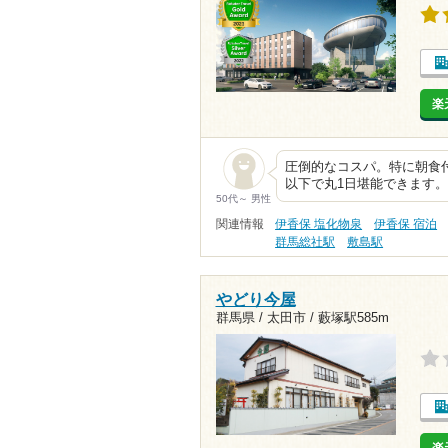
楽
圧倒的なコスパ。特に朝食付
以下で丸1日堪能できます。
50代～ 男性
関連情報
伊香保 塩化物泉
伊香保 宿泊
群馬総社駅
敷島駅
やどり今屋
群馬県 / 太田市 /
藪塚駅585m