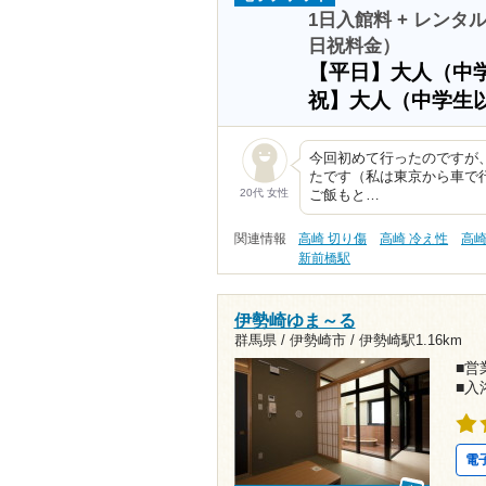
1日入館料 + レンタル
日祝料金）
【平日】大人（中
祝】大人（中学生
今回初めて行ったのですが
たです（私は東京から車で
20代 女性
ご飯もと…
関連情報
高崎 切り傷
高崎 冷え性
高崎
新前橋駅
伊勢崎ゆま～る
群馬県 / 伊勢崎市 /
伊勢崎駅1.16km
■営業
■入
電