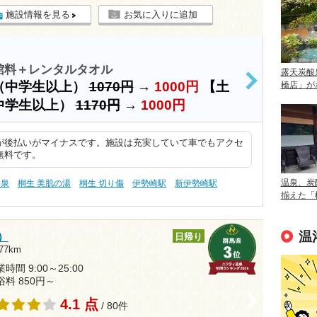
施設情報を見る
お気に入りに追加
館料＋レンタルタオル
露天炭酸
（中学生以上）
1070円
→
1000円
【土
橋店」が
>
中学生以上）
1170円
→
1000円
が後払いがマイナスです。施設は充実していて車でもアクセ
無料です。
温泉、炭
物泉
桐生 美肌の湯
桐生 切り傷
伊勢崎駅
新伊勢崎駅
揃えた「
温
）
日帰り
77km
時間 9:00～25:00
浴料 850円～
>
4.1 点
/ 80件