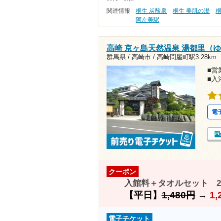
関連情報
桐生 炭酸泉
桐生 美肌の湯
桐
阿左美駅
高崎 京ヶ島天然温泉 湯都里（
群馬県 / 高崎市 /
高崎問屋町駅3.28km
■営業
■入
電
クーポン
入館料＋タオルセット 20
【平日】
1,480円
→
1,
電子チケット