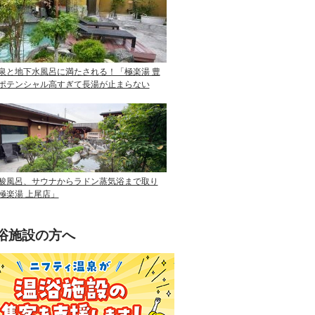
泉と地下水風呂に満たされる！「極楽湯 豊
ポテンシャル高すぎて長湯が止まらない
酸風呂、サウナからラドン蒸気浴まで取り
極楽湯 上尾店」
浴施設の方へ
ニフティ温泉を使って手軽に集