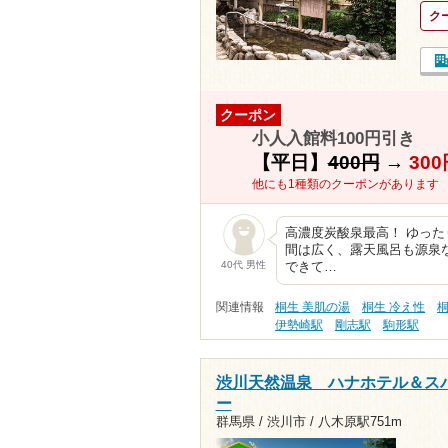
ク
クーポン
小人入館料100円引き
【平日】
400円
→
300
他にも1種類のクーポンがあります
高濃度炭酸泉最高！ ゆった
間は広く、露天風呂も源泉
40代 男性
できて…
関連情報
桐生 美肌の湯
桐生 冷え性
伊勢崎駅
剛志駅
駒形駅
渋川天然温泉 ハナホテル＆ス
ー
群馬県 / 渋川市 /
八木原駅751m