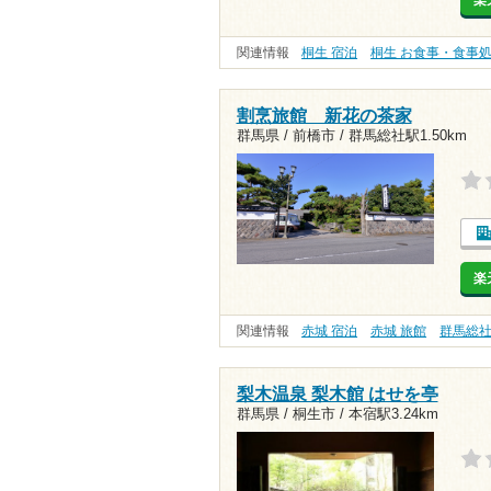
楽
関連情報
桐生 宿泊
桐生 お食事・食事
割烹旅館 新花の茶家
群馬県 / 前橋市 /
群馬総社駅1.50km
楽
関連情報
赤城 宿泊
赤城 旅館
群馬総
梨木温泉 梨木館 はせを亭
群馬県 / 桐生市 /
本宿駅3.24km