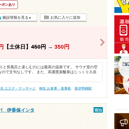
ーポンあり
施設情報を見る
お気に入りに追加
>
円
【土休日】
450円
→
350円
りと長風呂と楽しむのには最高の温泉です。 サウナ室の空
なので文句なしです。 また、高濃度炭酸泉はじっくり入浴
桐生 エステ・マッサージ
桐生 お食事・食事処
新伊勢崎駅
パ 伊香保インタ
宿泊