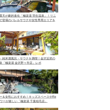
露天が劇的進化「極楽湯 羽生温泉」！リニ
で登場のバレルサウナや女性専用エリアを
・純米酒風呂・サウナを満喫！金沢近郊の
泉「極楽湯 金沢野々市店」レポ
ー＆女性におすすめ！キッズスペースやRe
ャワーが嬉しい「極楽湯 千葉稲毛店」