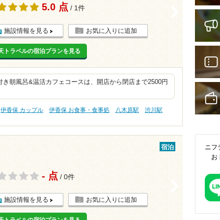
5.0 点
/ 1件
>
施設情報を見る
お気に入りに追加
天トラベルの宿泊プランを見る
き朝風呂&温活カフェコースは、開店から閉店まで2500円
伊香保 カップル
伊香保 お食事・食事処
八木原駅
渋川駅
ニフ
宿泊
お
- 点
/ 0件
>
施設情報を見る
お気に入りに追加