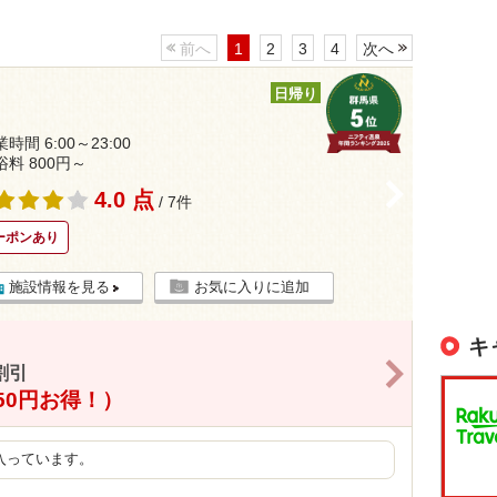
前へ
1
2
3
4
次へ
日帰り
時間 6:00～23:00
浴料 800円～
>
4.0 点
/ 7件
ーポンあり
施設情報を見る
お気に入りに追加
キ
>
割引
（50円お得！）
入っています。