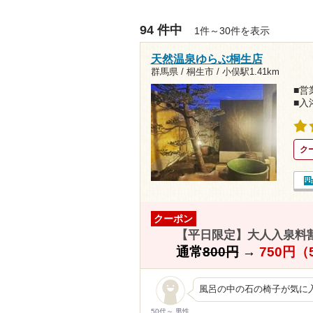
94 件中
1件～30件を表示
天然温泉ゆらぶ桐生店
群馬県 / 桐生市 /
小俣駅1.41km
■営業
■入
ク
クーポン
【平日限定】大人入泉料
通常
800円
→
750円
風呂の中の石の椅子が気に
50代～ 男性