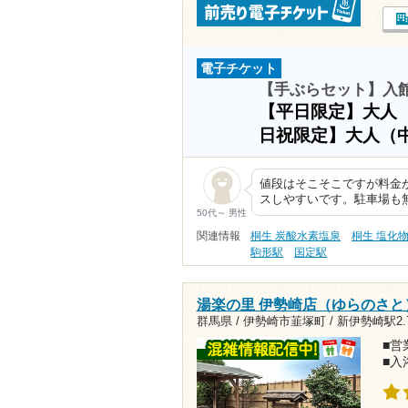
電子チケット
【手ぶらセット】入
【平日限定】大人
日祝限定】大人（
値段はそこそこですが料金
スしやすいです。駐車場も
50代～ 男性
関連情報
桐生 炭酸水素塩泉
桐生 塩化
駒形駅
国定駅
湯楽の里 伊勢崎店（ゆらのさと
群馬県 / 伊勢崎市韮塚町 /
新伊勢崎駅2.
■営業
■入