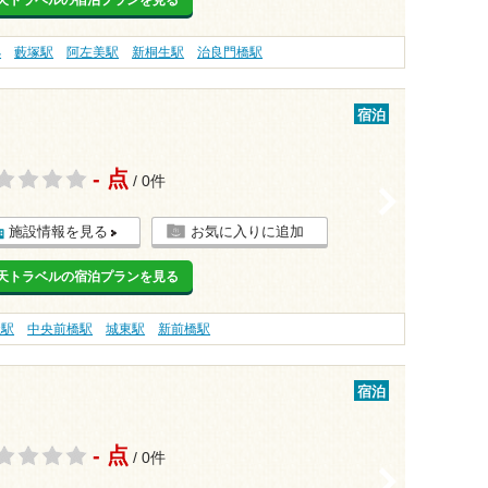
天トラベルの宿泊プランを見る
処
藪塚駅
阿左美駅
新桐生駅
治良門橋駅
宿泊
- 点
/ 0件
>
施設情報を見る
お気に入りに追加
天トラベルの宿泊プランを見る
社駅
中央前橋駅
城東駅
新前橋駅
宿泊
- 点
/ 0件
>