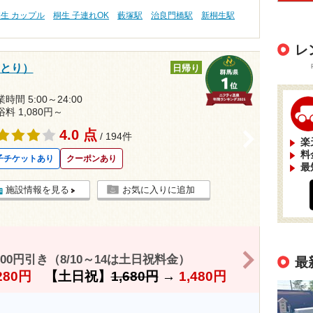
生 カップル
桐生 子連れOK
藪塚駅
治良門橋駅
新桐生駅
レ
ゆとり）
日帰り
時間 5:00～24:00
浴料 1,080円～
4.0 点
>
/ 194件
楽
料
子チケットあり
クーポンあり
最
施設情報を見る
お気に入りに追加
>
0円引き（8/10～14は土日祝料金）
最
280円
【土日祝】
1,680円
→
1,480円