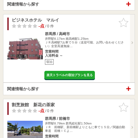
関連情報から探す
ビジネスホテル マルイ
お気に入
りに追加
-点
/ 0 件
群馬県 / 高崎市
井野駅6.17km
南高崎駅1.25km
ＪＲ高崎駅?お車で５分（送迎可能、お問い合わせくださ
い）全室高速無線…
営業時間
入浴料金 ～
宿泊
楽天トラベルの宿泊プランを見る
関連情報から探す
割烹旅館 新花の茶家
お気に入
りに追加
-点
/ 0 件
群馬県 / 前橋市
井野駅6.79km
群馬総社駅1.50km
ＪＲ 前橋駅、新前橋駅よりともに車で１５分／関越自動
車道 前橋ＩＣよ…
営業時間