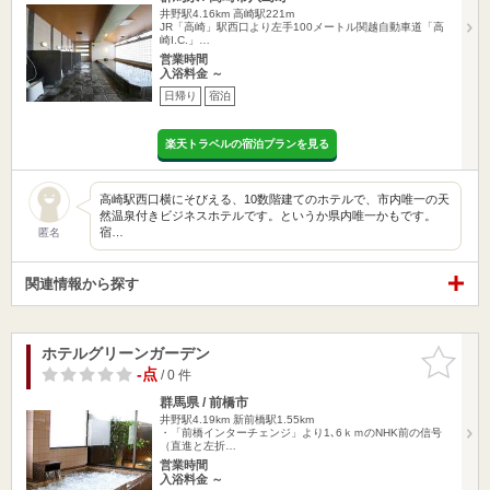
井野駅4.16km
高崎駅221m
JR「高崎」駅西口より左手100メートル関越自動車道「高
崎I.C.」…
営業時間
入浴料金 ～
日帰り
宿泊
楽天トラベルの宿泊プランを見る
高崎駅西口横にそびえる、10数階建てのホテルで、市内唯一の天
然温泉付きビジネスホテルです。というか県内唯一かもです。
宿…
匿名
関連情報から探す
ホテルグリーンガーデン
お気に入
りに追加
-点
/ 0 件
群馬県 / 前橋市
井野駅4.19km
新前橋駅1.55km
・「前橋インターチェンジ」より1､6ｋｍのNHK前の信号
（直進と左折…
営業時間
入浴料金 ～