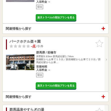
入浴料金 ～
宿泊
楽天トラベルの宿泊プランを見る
関連情報から探す
パークホテル楽々園
お気に入
りに追加
-点
/ 0 件
群馬県 / 前橋市
井野駅6.93km
群馬総社駅1.74km
前橋駅からお車で１５分／新前橋駅からお車で２０分／群
馬総社駅からお車…
営業時間
入浴料金 ～
宿泊
楽天トラベルの宿泊プランを見る
関連情報から探す
群馬温泉やすらぎの湯
お気に入