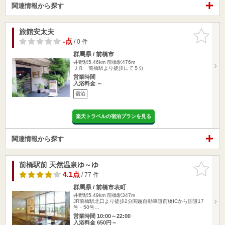
関連情報から探す
旅館安太夫
お気に入
りに追加
-点
/ 0 件
群馬県 / 前橋市
井野駅5.46km
前橋駅476m
ＪＲ 前橋駅より徒歩にて５分
営業時間
入浴料金 ～
宿泊
楽天トラベルの宿泊プランを見る
関連情報から探す
前橋駅前 天然温泉ゆ～ゆ
お気に入
りに追加
4.1点
/ 77 件
群馬県 / 前橋市表町
井野駅5.49km
前橋駅347m
JR前橋駅北口より徒歩2分関越自動車道前橋ICから国道17
号・50号…
営業時間 10:00～22:00
入浴料金 650円～