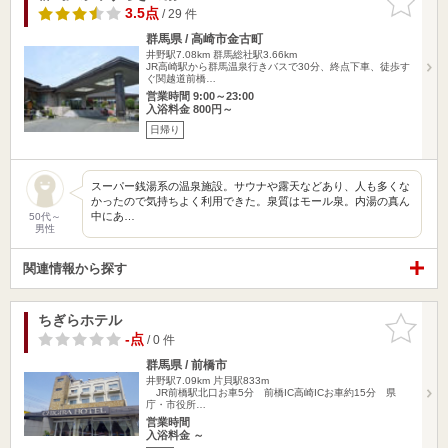
りに追加
3.5点
/ 29 件
群馬県 / 高崎市金古町
井野駅7.08km
群馬総社駅3.66km
JR高崎駅から群馬温泉行きバスで30分、終点下車、徒歩す
ぐ関越道前橋…
営業時間 9:00～23:00
入浴料金 800円～
日帰り
スーパー銭湯系の温泉施設。サウナや露天などあり、人も多くな
かったので気持ちよく利用できた。泉質はモール泉。内湯の真ん
中にあ…
50代～
男性
関連情報から探す
ちぎらホテル
お気に入
りに追加
-点
/ 0 件
群馬県 / 前橋市
井野駅7.09km
片貝駅833m
JR前橋駅北口お車5分 前橋IC高崎ICお車約15分 県
庁・市役所…
営業時間
入浴料金 ～