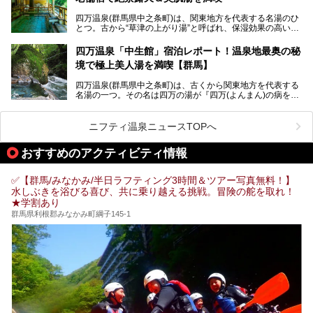
そこで筆者である私が実際に行ってみました！万座温泉の楽
しみ方や周辺の観光地を解説します。
四万温泉(群馬県中之条町)は、関東地方を代表する名湯のひ
また、日帰り入浴できる温泉から混浴可能な温泉まで、おす
とつ。古から“草津の上がり湯”と呼ばれ、保湿効果の高い美
すめの入浴施設もご紹介します！
肌湯として有名な存在です。
四万温泉「中生館」宿泊レポート！温泉地最奥の秘
「四万やまぐち館」は、この地を代表する旅館の一つ。日帰
境で極上美人湯を満喫【群馬】
り入浴も可能ですが、やはり宿泊してじっくり楽しむのがベ
スト。今回は筆者自ら宿泊し、人気の絶景露天風呂＆極上美
四万温泉(群馬県中之条町)は、古くから関東地方を代表する
肌湯をはじめ、館内の魅力をたっぷりとご紹介します！
名湯の一つ。その名は四万の湯が『四万(よんまん)の病を癒
す霊泉』であるとする伝説に由来し、現代においても多くの
観光客で賑わう人気温泉地です。
ニフティ温泉ニュースTOPへ
「中生館」は四万温泉最奥に位置し、秘境感漂う老舗宿。泉
質の良さ(特に美人湯効果)に定評があり、知る人ぞ知る穴場
おすすめのアクティビティ情報
的存在です。今回は筆者自ら宿泊し、自慢の温泉をはじめ食
事・客室・共有スペースなど、宿の全貌を徹底紹介します。
✅【群馬/みなかみ/半日ラフティング3時間＆ツアー写真無料！】
水しぶきを浴びる喜び、共に乗り越える挑戦。冒険の舵を取れ！
★学割あり
群馬県利根郡みなかみ町綱子145-1