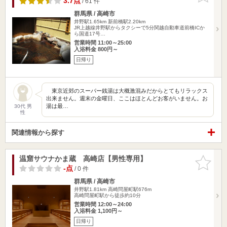
3.7点
/ 61 件
群馬県 / 高崎市
井野駅1.65km
新前橋駅2.20km
JR上越線井野駅からタクシーで5分関越自動車道前橋ICか
ら国道17号…
営業時間 11:00～25:00
入浴料金 800円～
日帰り
東京近郊のスーパー銭湯は大概激混みだからとてもリラックス
出来ません。週末の金曜日、ここはほとんどお客がいません。お
湯は最…
30代 男
性
関連情報から探す
温窟サウナかま蔵 高崎店【男性専用】
お気に入
りに追加
-点
/ 0 件
群馬県 / 高崎市
井野駅1.81km
高崎問屋町駅676m
高崎問屋町駅から徒歩約10分
営業時間 12:00～24:00
入浴料金 1,100円～
日帰り