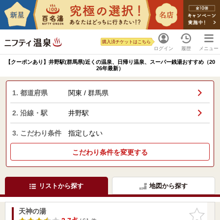
購入済チケットはこちら
ログイン
履歴
メニュー
【クーポンあり】井野駅(群馬県)近くの温泉、日帰り温泉、スーパー銭湯おすすめ（20
26年最新）
1. 都道府県
関東 / 群馬県
2. 沿線・駅
井野駅
3. こだわり条件
指定しない
こだわり条件を変更する
リストから探す
地図から探す
天神の湯
お気に入
りに追加