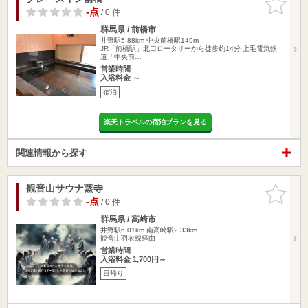
りに追加
-点
/ 0 件
群馬県 / 前橋市
井野駅5.88km
中央前橋駅149m
JR「前橋駅」北口ロータリーから徒歩約14分 上毛電気鉄
道「中央前…
営業時間
入浴料金 ～
宿泊
楽天トラベルの宿泊プランを見る
関連情報から探す
観音山サウナ蒸寺
お気に入
りに追加
-点
/ 0 件
群馬県 / 高崎市
井野駅6.01km
南高崎駅2.33km
観音山羽衣線経由
営業時間
入浴料金 1,700円～
日帰り