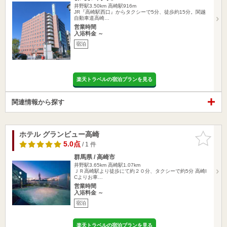
井野駅3.50km
高崎駅916m
JR『高崎駅西口』からタクシーで5分、徒歩約15分。関越
自動車道高崎…
営業時間
入浴料金 ～
宿泊
楽天トラベルの宿泊プランを見る
関連情報から探す
ホテル グランビュー高崎
お気に入
りに追加
5.0点
/ 1 件
群馬県 / 高崎市
井野駅3.65km
高崎駅1.07km
ＪＲ高崎駅より徒歩にて約２０分、タクシーで約5分 高崎I
Cよりお車…
営業時間
入浴料金 ～
宿泊
楽天トラベルの宿泊プランを見る