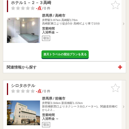
ホテル１－２－３高崎
お気に入
りに追加
-点
/ 0 件
群馬県 / 高崎市
井野駅3.87km
高崎駅176m
高崎駅東口より徒歩5分 高崎ICより車で10分
営業時間
入浴料金 ～
宿泊
楽天トラベルの宿泊プランを見る
関連情報から探す
シロタホテル
お気に入
りに追加
-点
/ 0 件
群馬県 / 前橋市
井野駅3.94km
新前橋駅1.02km
新前橋駅西口よりタクシー３分(1メーター)。関越道前橋IC
から2.2…
営業時間
入浴料金 ～
宿泊