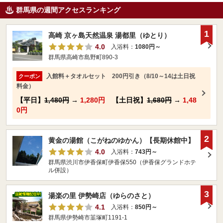
群馬県の週間アクセスランキング
1
高崎 京ヶ島天然温泉 湯都里（ゆとり）
4.0
入浴料：
1080円～
群馬県高崎市島野町890-3
入館料＋タオルセット 200円引き（8/10～14は土日祝
クーポン
料金）
【平日】
1,480円
→
1,280円
【土日祝】
1,680円
→
1,48
0円
2
黄金の湯館（こがねのゆかん）【長期休館中】
4.0
入浴料：
743円～
群馬県渋川市伊香保町伊香保550（伊香保グランドホテ
ル併設）
3
湯楽の里 伊勢崎店（ゆらのさと）
4.1
入浴料：
850円～
群馬県伊勢崎市韮塚町1191-1