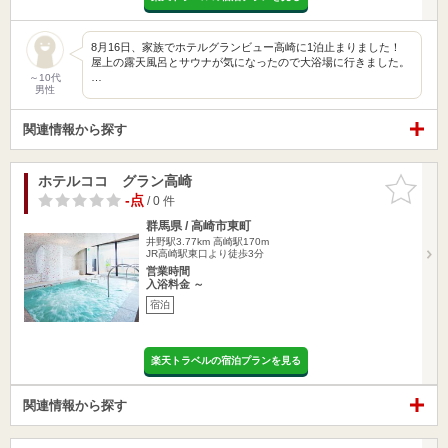
8月16日、家族でホテルグランビュー高崎に1泊止まりました！
屋上の露天風呂とサウナが気になったので大浴場に行きました。
…
～10代
男性
関連情報から探す
ホテルココ グラン高崎
お気に入
りに追加
-点
/ 0 件
群馬県 / 高崎市東町
井野駅3.77km
高崎駅170m
JR高崎駅東口より徒歩3分
営業時間
入浴料金 ～
宿泊
楽天トラベルの宿泊プランを見る
関連情報から探す