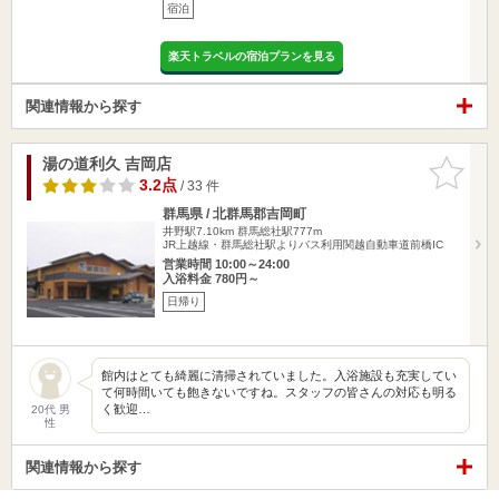
宿泊
楽天トラベルの宿泊プランを見る
関連情報から探す
湯の道利久 吉岡店
お気に入
りに追加
3.2点
/ 33 件
群馬県 / 北群馬郡吉岡町
井野駅7.10km
群馬総社駅777m
JR上越線・群馬総社駅よりバス利用関越自動車道前橋IC
営業時間 10:00～24:00
入浴料金 780円～
日帰り
館内はとても綺麗に清掃されていました。入浴施設も充実してい
て何時間いても飽きないですね。スタッフの皆さんの対応も明る
く歓迎…
20代 男
性
関連情報から探す