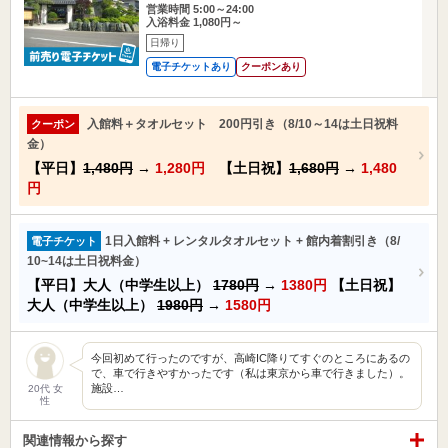
営業時間 5:00～24:00
入浴料金 1,080円～
日帰り
電子チケットあり
クーポンあり
入館料＋タオルセット 200円引き（8/10～14は土日祝料
クーポン
金）
【平日】
1,480円
→
1,280円
【土日祝】
1,680円
→
1,480
円
1日入館料 + レンタルタオルセット + 館内着割引き（8/
電子チケット
10~14は土日祝料金）
【平日】大人（中学生以上）
1780円
→
1380円
【土日祝】
大人（中学生以上）
1980円
→
1580円
今回初めて行ったのですが、高崎IC降りてすぐのところにあるの
で、車で行きやすかったです（私は東京から車で行きました）。
施設…
20代 女
性
関連情報から探す