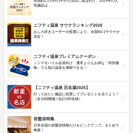
全国約2.2万件の中から頂点に選ばれた、2025年の人
気施設は…
ニフティ温泉 サウナランキング2026
おふろ好きユーザーの投票により、全国No.1サウナが
決定！
ニフティ温泉プレミアムクーポン
ノジマモバイル会員向け 通常よりもお得な「特別価
格」で人気の温泉を満喫できる！
【ニフティ温泉 百名湯2026】
行ってみたい施設に投票してプレゼントを当てよう！
（全10回開催 / 合計260名様）
岩盤浴特集
日本全国の岩盤浴情報だけをピックアップ。まとめて
検索！