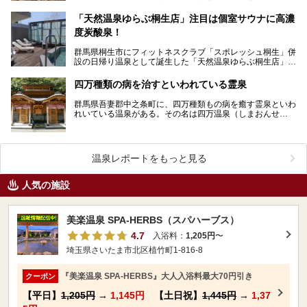
里 伊勢崎店」へお出かけしてきました！ 温泉だ…
「天然温泉ゆらぶ桐生店」注目は個室サウナに高濃
度炭酸泉！
群馬県桐生市にフィットネスクラブ「スポレッシュ桐生」併
設の日帰り温泉として誕生した「天然温泉ゆらぶ桐生店」。
サウナや高濃度炭酸泉に特徴があり、露天風呂や食事処な…
四万種類の病を治すといわれている霊泉
群馬県吾妻郡中之条町に、四万種類もの病を癒す霊泉といわ
れいている温泉がある。その名は四万温泉（しまおんせ
ん）。 その四万温泉の中でも、発祥となった…
温泉レポートをもっと見る
人気の施設
美楽温泉 SPA-HERBS（スパハーブス）
4.7
入浴料：
1,205円
〜
埼玉県さいたま市北区植竹町1-816-8
『美楽温泉 SPA-HERBS』大人入浴料最大70円引き
クーポン
【平日】
1,205円
→
1,145円
【土日祝】
1,445円
→
1,37