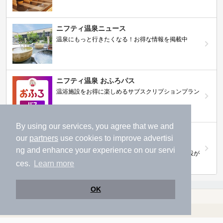
ニフティ温泉ニュース
温泉にもっと行きたくなる！お得な情報を掲載中
ニフティ温泉 おふろパス
温浴施設をお得に楽しめるサブスクリプションプラン
By using our services, you agree that we and
【ニフティライフスタイル株主優待のご案
our
partners
use cookies to improve advertisi
内】
ng and enhance your experience on our servi
株主優待制度で人気の温浴施設に行こう！対象施設が
拡充されました！
ces.
Learn more
OK
温泉TOP
関東
群馬県
【クーポンあり】井野駅近くの温泉、日帰り温泉、スーパー銭湯おすすめ
温浴施設を探す