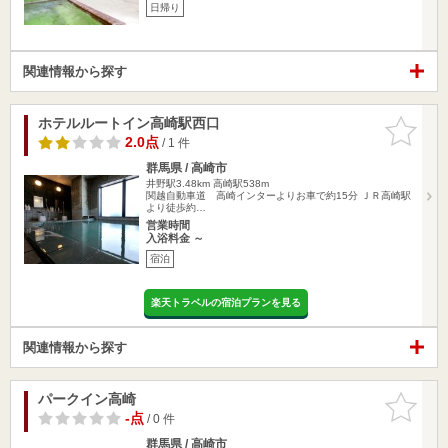
日帰り
関連情報から探す
ホテルルートイン高崎駅西口
お気に入
りに追加
2.0点
/ 1 件
群馬県 / 高崎市
井野駅3.48km
高崎駅538m
関越自動車道 高崎インターよりお車で約15分 ＪＲ高崎駅
より徒歩約…
営業時間
入浴料金 ～
宿泊
楽天トラベルの宿泊プランを見る
関連情報から探す
パークイン高崎
お気に入
りに追加
-点
/ 0 件
群馬県 / 高崎市