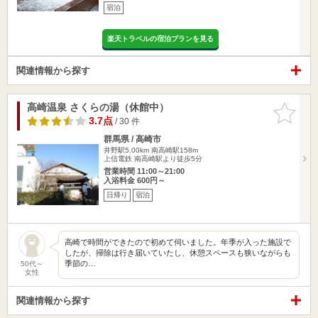
宿泊
楽天トラベルの宿泊プランを見る
関連情報から探す
高崎温泉 さくらの湯（休館中）
お気に入
りに追加
3.7点
/ 30 件
群馬県 / 高崎市
井野駅5.00km
南高崎駅158m
上信電鉄 南高崎駅より徒歩5分
営業時間 11:00～21:00
入浴料金 600円～
日帰り
宿泊
高崎で時間ができたので初めて伺いました。年季が入った施設で
したが、掃除は行き届いていたし、休憩スペースも狭いながらも
季節の…
50代～
女性
関連情報から探す