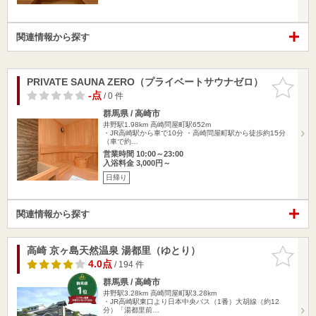
関連情報から探す
PRIVATE SAUNA ZERO（プライベートサウナゼロ）
お気に入
りに追加
-点
/ 0 件
群馬県 / 高崎市
井野駅1.98km
高崎問屋町駅652m
・JR高崎駅から車で10分 ・高崎問屋町駅から徒歩約15分
（車で約…
営業時間 10:00～23:00
入浴料金 3,000円～
日帰り
関連情報から探す
高崎 京ヶ島天然温泉 湯都里（ゆとり）
お気に入
りに追加
4.0点
/ 194 件
群馬県 / 高崎市
井野駅3.28km
高崎問屋町駅3.28km
・JR高崎駅東口より日本中央バス（1番）大胡線（約12
分）「湯都里前…