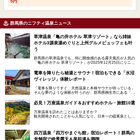
5円
群馬県のニフティ温泉ニュース
草津温泉「亀の井ホテル 草津リゾート」なら姉妹
ホテル3源泉湯めぐりと上州グルメビュッフェも叶
う
群馬県の草津温泉でも、特に開放感のある露天風呂が人気の
「亀の井ホテル 草津リゾート」が2025年12月25日にリニュ
ーアルオープンしました。
ロビーや客室が綺麗になって、上州グルメにこだわったビュ
電車を降りたら秘湯とサウナ！宿泊もできる「水沼
ッフェも人気！アクセスはシャトルバスで楽々、さらに草津
ヴィレッジ」体験レポート
温泉にある姉妹ホテルの「草津温泉 大東舘」「亀の井ホテ
ル 草津湯畑」の湯めぐりまで楽しめます。
「電車を降りてすぐ、天然温泉と本格サウナが待っている」
そんな夢のような体験が叶うのが、群馬県桐生市にある「駅
今回はそんな「亀の井ホテル 草津リゾート」を徹底レポー
の天然温泉&サウナの森 水沼ヴィレッジ」です。
ト！
日帰り温泉の「水沼の湯」と宿泊もできる「サウナの森」、
必見！万座温泉ガイド＆おすすめホテル・旅館10選
２つのエリアがあります。
───
提供元：アイコニア・ホスピタリティ株式会社【PR】
万座温泉を訪れたことはありますか？
今回は、その中でも特にユニークな駅直結の「水沼の湯」の
この記事は亀の井ホテル 草津リゾートのPR記事です。
観光開発されたことから人気になり、日本一の硫黄泉として
魅力に焦点を当て、温泉好き、サウナー、そして電車旅好き
も有名な温泉地です。
も必見の、心と体がリフレッシュする水沼ヴィレッジの体験
レポートをお届けします。
万座温泉が何県にあるのか、どんな温泉なのか、知らない方
四万温泉「四万やまぐち館」宿泊レポート！群馬の
も多いかもしれません。
老舗宿で絶景露天＆美肌湯を満喫