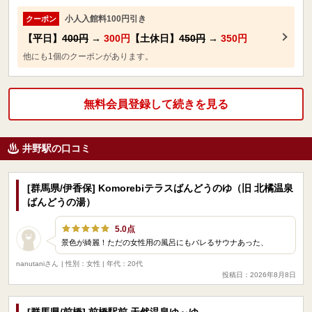
小人入館料100円引き
クーポン
【平日】
400円
→
300円
【土休日】
450円
→
350円
他にも1個のクーポンがあります。
無料会員登録して続きを見る
井野駅の口コミ
[群馬県/伊香保] Komorebiテラスばんどうのゆ（旧 北橘温泉
ばんどうの湯）
5.0点
景色が綺麗！ただの女性用の風呂にもバレるサウナあった、
nanutaniさん
| 性別：女性 | 年代：20代
投稿日：2026年8月8日
[群馬県/前橋] 前橋駅前 天然温泉ゆ～ゆ