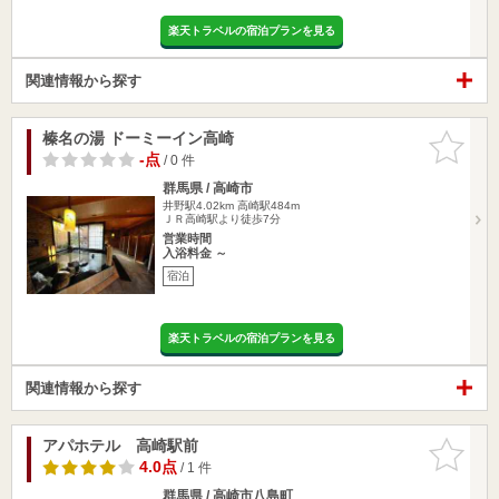
楽天トラベルの宿泊プランを見る
関連情報から探す
榛名の湯 ドーミーイン高崎
お気に入
りに追加
-点
/ 0 件
群馬県 / 高崎市
井野駅4.02km
高崎駅484m
ＪＲ高崎駅より徒歩7分
営業時間
入浴料金 ～
宿泊
楽天トラベルの宿泊プランを見る
関連情報から探す
アパホテル 高崎駅前
お気に入
りに追加
4.0点
/ 1 件
群馬県 / 高崎市八島町