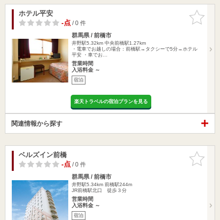
ホテル平安
お気に入
りに追加
-点
/ 0 件
群馬県 / 前橋市
井野駅5.32km
中央前橋駅1.27km
・電車でお越しの場合：前橋駅→タクシーで5分→ホテル
平安 ・車でお…
営業時間
入浴料金 ～
宿泊
楽天トラベルの宿泊プランを見る
関連情報から探す
ベルズイン前橋
お気に入
りに追加
-点
/ 0 件
群馬県 / 前橋市
井野駅5.34km
前橋駅244m
JR前橋駅北口 徒歩３分
営業時間
入浴料金 ～
宿泊