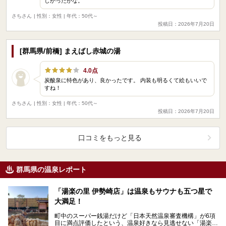
しかったかな。
さちさん
| 性別：女性 | 年代：50代～
投稿日：2026年7月20日
[群馬県/前橋] まえばし赤城の湯
4.0点
炭酸泉に特色があり、良かったです。 内装も明るくて絵もいいで
すね！
さちさん
| 性別：女性 | 年代：50代～
投稿日：2026年7月20日
口コミをもっと見る
群馬県の温泉レポート
「湯楽の里 伊勢崎店」は温泉もサウナも五つ星で
大満足！
町中のスーパー銭湯だけど「日本天然温泉審査機構」が6項
目に満点評価したという、温泉好きなら見逃せない「湯楽の