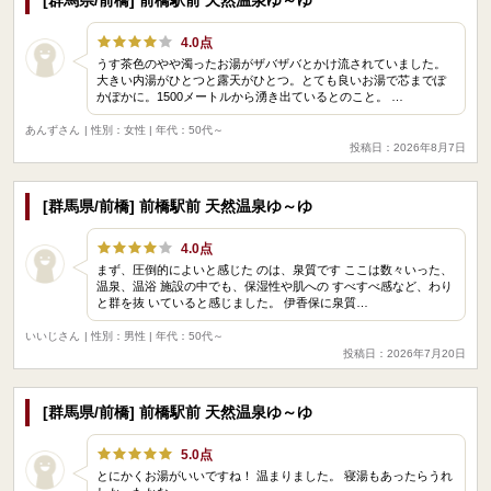
4.0点
うす茶色のやや濁ったお湯がザバザバとかけ流されていました。
大きい内湯がひとつと露天がひとつ。とても良いお湯で芯までぽ
かぽかに。1500メートルから湧き出ているとのこと。 …
あんずさん
| 性別：女性 | 年代：50代～
投稿日：2026年8月7日
[群馬県/前橋] 前橋駅前 天然温泉ゆ～ゆ
4.0点
まず、圧倒的によいと感じた のは、泉質です ここは数々いった、
温泉、温浴 施設の中でも、保湿性や肌への すべすべ感など、わり
と群を抜 いていると感じました。 伊香保に泉質…
いいじさん
| 性別：男性 | 年代：50代～
投稿日：2026年7月20日
[群馬県/前橋] 前橋駅前 天然温泉ゆ～ゆ
5.0点
とにかくお湯がいいですね！ 温まりました。 寝湯もあったらうれ