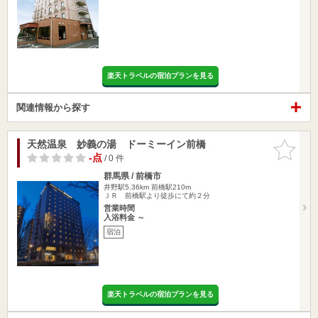
楽天トラベルの宿泊プランを見る
関連情報から探す
天然温泉 妙義の湯 ドーミーイン前橋
お気に入
りに追加
-点
/ 0 件
群馬県 / 前橋市
井野駅5.36km
前橋駅210m
ＪＲ 前橋駅より徒歩にて約２分
営業時間
入浴料金 ～
宿泊
楽天トラベルの宿泊プランを見る