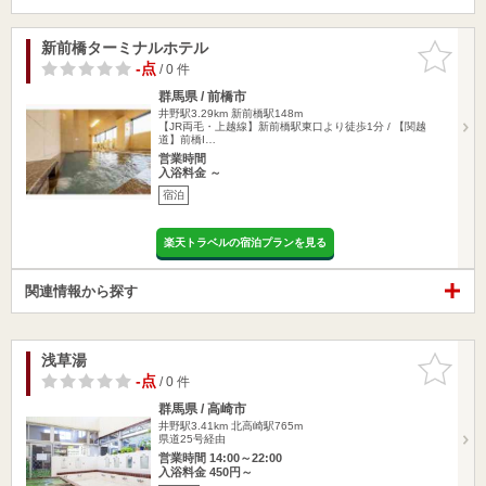
新前橋ターミナルホテル
お気に入
りに追加
-点
/ 0 件
群馬県 / 前橋市
井野駅3.29km
新前橋駅148m
【JR両毛・上越線】新前橋駅東口より徒歩1分 / 【関越
道】前橋I…
営業時間
入浴料金 ～
宿泊
楽天トラベルの宿泊プランを見る
関連情報から探す
浅草湯
お気に入
りに追加
-点
/ 0 件
群馬県 / 高崎市
井野駅3.41km
北高崎駅765m
県道25号経由
営業時間 14:00～22:00
入浴料金 450円～