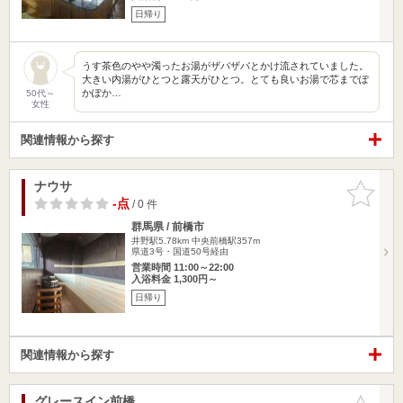
日帰り
うす茶色のやや濁ったお湯がザバザバとかけ流されていました。
大きい内湯がひとつと露天がひとつ。とても良いお湯で芯までぽ
かぽか…
50代～
女性
関連情報から探す
ナウサ
お気に入
りに追加
-点
/ 0 件
群馬県 / 前橋市
井野駅5.78km
中央前橋駅357m
県道3号・国道50号経由
営業時間 11:00～22:00
入浴料金 1,300円～
日帰り
関連情報から探す
グレースイン前橋
お気に入