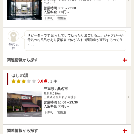
バス」「…
営業時間 9:00～23:00
入浴料金 980円～
日帰り
岩盤浴
リピーターです 広々していてゆったり過ごせる上、ジャグジーや
電気のお風呂があり炭酸泉で体が温まり関節痛が緩和するので良
く…
40代 女
性
関連情報から探す
ほしの湯
3.0点
/ 1 件
三重県 / 桑名市
星川駅539m
三岐鉄道星川駅より徒歩
営業時間 10:00～23:30
入浴料金 800円～
日帰り
岩盤浴
関連情報から探す