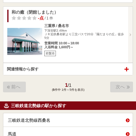
和の癒（閉館しました）
-点
/ 1 件
三重県 / 桑名市
下深谷駅2.49km
ＪＲ近鉄桑名駅より三交バスで20分「陽だまりの丘」徒歩
5分
営業時間 10:00～18:00
入浴料金 1,600円～
岩盤浴
関連情報から探す
1
/
1
前へ
次へ
(
5
件中 1件～5件を表示)
三岐鉄道北勢線の駅から探す
三岐鉄道北勢線西桑名
馬道