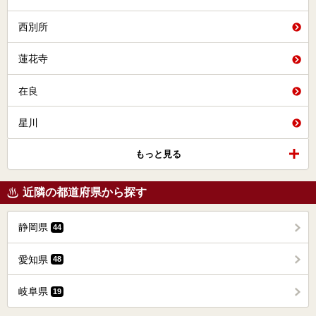
西別所
蓮花寺
在良
星川
もっと見る
近隣の都道府県から探す
静岡県
44
愛知県
48
岐阜県
19