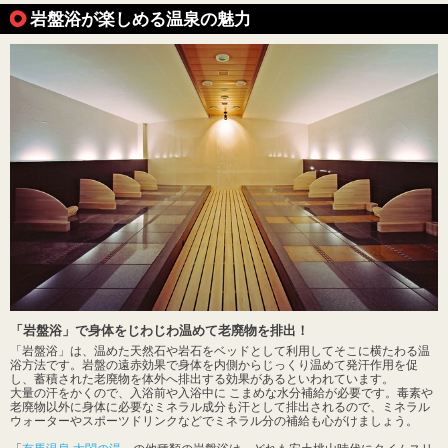
岩盤浴が楽しめる温泉の魅力
「岩盤浴」で身体をじわじわ温めて老廃物を排出！
「岩盤浴」は、温めた天然石や岩石をベッドとして利用してそこに横たわる温
浴方法です。岩盤の遠赤効果で身体を内側からじっくり温めて発汗作用を促
し、蓄積された老廃物を体外へ排出する効果があるといわれています。
大量の汗をかくので、入浴前や入浴中に こまめな水分補給が必要です。毒素や
老廃物以外に身体に必要なミネラル成分も汗として排出されるので、ミネラル
ウォーターやスポーツドリンクなどでミネラル分の補給も心がけましょう。