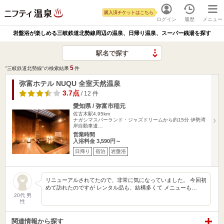
購入済チケットはこちら
ログイン
履歴
メニュー
岩盤浴が楽しめる三岐鉄道北勢線周辺の温泉、日帰り温泉、スーパー銭湯を探す
駅名で探す
5
"三岐鉄道北勢線"の検索結果
件
弥富ホテル NUQU 全室天然温泉
3.7点
/ 12 件
愛知県 / 弥富市稲元
佐古木駅4.95km
ナガシマスパーランド・ジャズドリームから約15分 伊勢湾
岸自動車道…
営業時間
入浴料金 3,590円～
日帰り
宿泊
岩盤浴
リニューアルされてたので、非常に気になっていました。 今回初
めて訪れたのですが レンタル品も、結構多くて メニューも…
20代 男
性
関連情報から探す