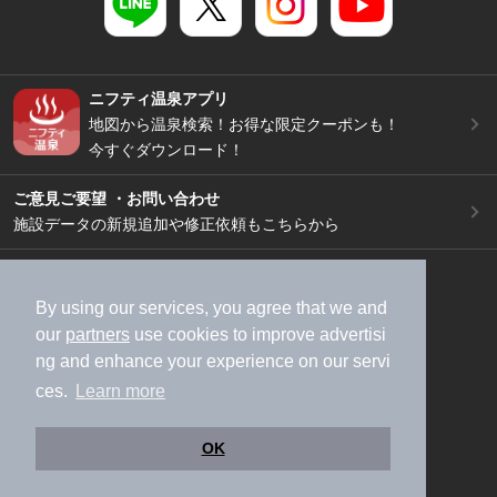
ニフティ温泉アプリ
地図から温泉検索！お得な限定クーポンも！
今すぐダウンロード！
ご意見ご要望 ・お問い合わせ
施設データの新規追加や修正依頼もこちらから
スマートフォン
/
PC
加盟店募集（資料請求）
広告出稿のご案内
By using our services, you agree that we and
our
partners
use cookies to improve advertisi
利用規約
ライフスタイルMEMBERS+規約
ng and enhance your experience on our servi
特定商取引法に基づく表記
ヘルプ
採用情報
ces.
Learn more
運営会社
個人情報保護ポリシー
©NIFTY Lifestyle Co., Ltd.
OK