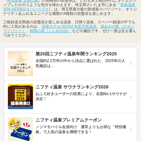
「
有馬温泉 太閤の湯
」の他種類の岩盤浴は、どれも安土桃山時代にタイムスリ
ップしたかのうような気分を味わえます。埼玉県さいたま市にある「
美楽温泉
SPA-HERBS(スパハーブス)
」は、埼玉県最大級の新感覚スパリゾート。オリジ
ナリティあふれるユニークな種類の4種類の岩盤浴を楽しめます。
三岐鉄道北勢線の岩盤浴が楽しめる温泉、日帰り温泉、スーパー銭湯の中でも
特に人気があるのは、
弥富ホテル NUQU 全室天然温泉
、
湯あみの島（ナガシ
マリゾート）
、
神馬の湯（しんめのゆ）
などの施設です。ぜひ一度は足を運ん
でみてください。
第20回ニフティ温泉年間ランキング2025
全国約2.2万件の中から頂点に選ばれた、2025年の人
気施設は…
ニフティ温泉 サウナランキング2026
おふろ好きユーザーの投票により、全国No.1サウナが
決定！
ニフティ温泉プレミアムクーポン
ノジマモバイル会員向け 通常よりもお得な「特別価
格」で人気の温泉を満喫できる！