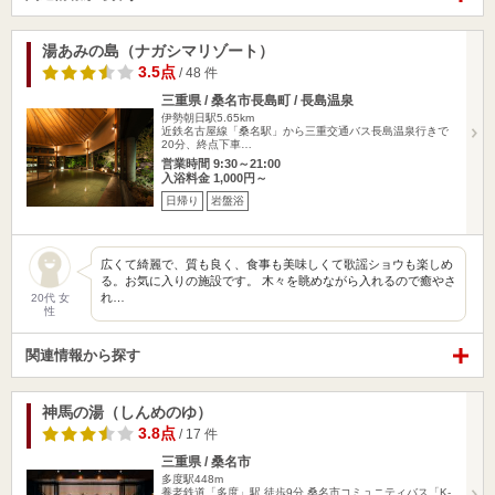
湯あみの島（ナガシマリゾート）
3.5点
/ 48 件
三重県 / 桑名市長島町 / 長島温泉
伊勢朝日駅5.65km
近鉄名古屋線「桑名駅」から三重交通バス長島温泉行きで
20分、終点下車…
営業時間 9:30～21:00
入浴料金 1,000円～
日帰り
岩盤浴
広くて綺麗で、質も良く、食事も美味しくて歌謡ショウも楽しめ
る。お気に入りの施設です。 木々を眺めながら入れるので癒やさ
れ…
20代 女
性
関連情報から探す
神馬の湯（しんめのゆ）
3.8点
/ 17 件
三重県 / 桑名市
多度駅448m
養老鉄道「多度」駅 徒歩9分 桑名市コミュニティバス「K-