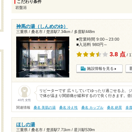
こだわり条件
岩盤浴
神馬の湯（しんめのゆ）
三重県 / 桑名市 /
楚原駅7.34km
/
多度駅448m
■営業時間 9:00～23:00
■入浴料 980円～
3.8 点
/ 
施設情報を見る
リピーターです 広々していてゆったり過ごせる上、
で体が温まり関節痛が緩和するので良く行きます。壺
40代 女性
関連情報
桑名 美肌の湯
桑名 冷え性
桑名 カップル
桑名 絶景
多
ほしの湯
三重県 / 桑名市 /
楚原駅7.71km
/
星川駅539m