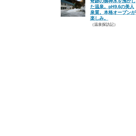
奇跡の御神水を沸かし
た温泉。pH9.6の美人
泉質。本格オープンが
楽しみ。
（温泉探訪記）