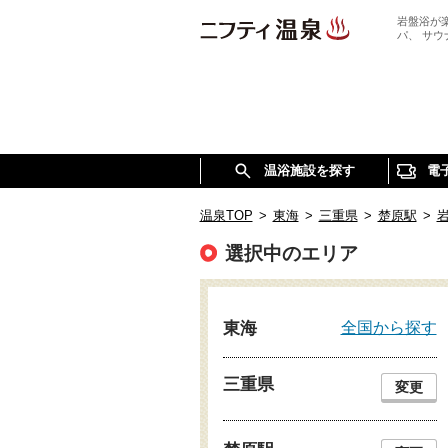
岩盤浴が
パ、 サ
温浴施設を探す
電
温泉TOP
>
東海
>
三重県
>
楚原駅
>
選択中のエリア
全国から探す
東海
三重県
変更