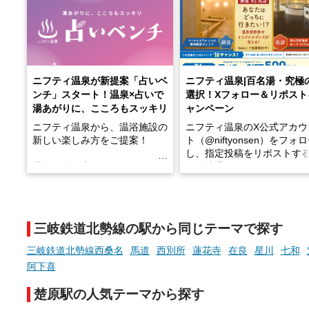
ニフティ温泉が新提案「占いベ
ニフティ温泉|百名湯・究極
ンチ」スタート！温泉×占いで
選択！Xフォロー＆リポスト
湯あがりに、こころもスッキリ
ャンペーン
ニフティ温泉から、温浴施設の
ニフティ温泉のX公式アカウ
新しい楽しみ方をご提案！
ト（@niftyonsen）をフォ
し、指定投稿をリポストす
温泉で体を癒したあとに、占い
と、抽選で各回26（ふろ）
でこころもスッキリ──そんな
様（合計260名様）に選べる
新体験が楽しめる「占いベン
GIFT500円分をプレゼント
チ」を展開中♨
たします。
三岐鉄道北勢線の駅から同じテーマで探す
手相やタロットなど気軽に楽し
める占いで、“ととのう”おふろ
三岐鉄道北勢線西桑名
馬道
西別所
蓮花寺
在良
星川
七和
時間を、もっと特別に。
阿下喜
楚原駅の人気テーマから探す