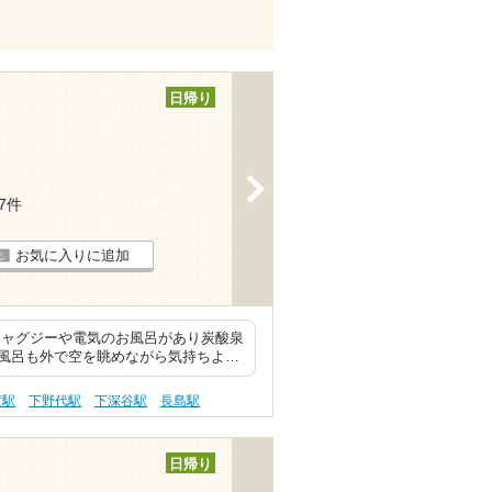
日帰り
>
17件
お気に入りに追加
ジャグジーや電気のお風呂があり炭酸泉
風呂も外で空を眺めながら気持ちよ…
度駅
下野代駅
下深谷駅
長島駅
日帰り