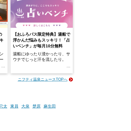
の
【おふろパス限定特典】湯船で
キ
浮かんだ悩みもスッキリ！「占
いベンチ」が毎月10分無料
ン
湯船にゆったり浸かったり、サ
ロー
ウナでじっと汗を流したり。
る
名
e-
ニフティ温泉ニュースTOPへ
い
そんな「一人でぼんやり過ごす
時間」、ふだん後回しにしてい
た「これからのこと」や「ちょ
っとした悩み」が、頭に浮かん
でくることはありませんか？
穴太
東員
大泉
楚原
麻生田
お風呂でリラックスしているか