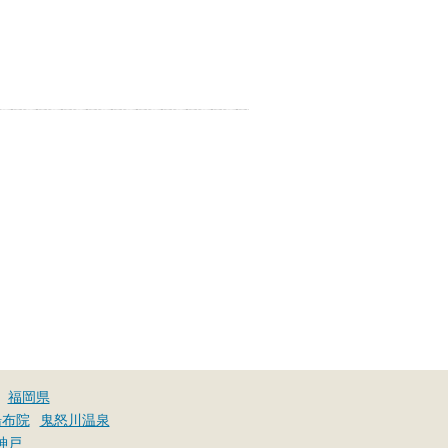
ぐしてみませんか？
福岡県
湯布院
鬼怒川温泉
神戸