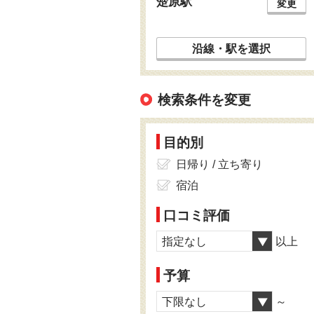
楚原駅
変更
沿線・駅を選択
検索条件を変更
目的別
日帰り / 立ち寄り
宿泊
口コミ評価
指定なし
以上
予算
下限なし
～