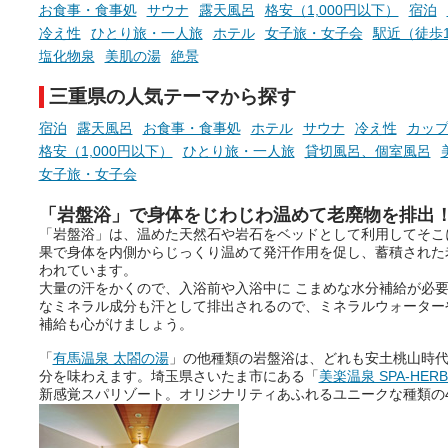
お食事・食事処
サウナ
露天風呂
格安（1,000円以下）
宿泊
冷え性
ひとり旅・一人旅
ホテル
女子旅・女子会
駅近（徒歩
塩化物泉
美肌の湯
絶景
三重県の人気テーマから探す
宿泊
露天風呂
お食事・食事処
ホテル
サウナ
冷え性
カッ
格安（1,000円以下）
ひとり旅・一人旅
貸切風呂、個室風呂
女子旅・女子会
「岩盤浴」で身体をじわじわ温めて老廃物を排出
「岩盤浴」は、温めた天然石や岩石をベッドとして利用してそこ
果で身体を内側からじっくり温めて発汗作用を促し、蓄積された
われています。
大量の汗をかくので、入浴前や入浴中に こまめな水分補給が必
なミネラル成分も汗として排出されるので、ミネラルウォーター
補給も心がけましょう。
「
有馬温泉 太閤の湯
」の他種類の岩盤浴は、どれも安土桃山時
分を味わえます。埼玉県さいたま市にある「
美楽温泉 SPA-HER
新感覚スパリゾート。オリジナリティあふれるユニークな種類の