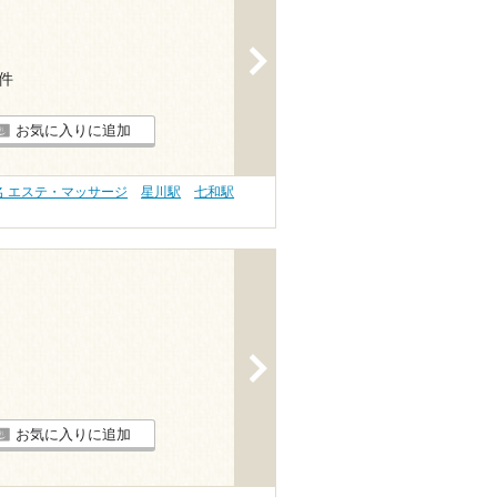
>
1件
お気に入りに追加
名 エステ・マッサージ
星川駅
七和駅
>
お気に入りに追加