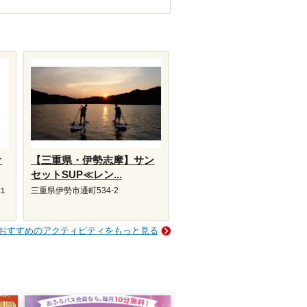
オ
【三重県・伊勢志摩】サン
セットSUP≪レン...
１
三重県伊勢市通町534-2
おすすめのアクティビティをもっと見る