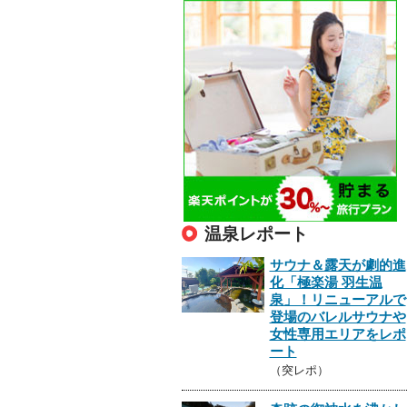
温泉レポート
サウナ＆露天が劇的進
化「極楽湯 羽生温
泉」！リニューアルで
登場のバレルサウナや
女性専用エリアをレポ
ート
（突レポ）