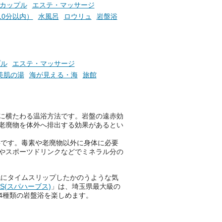
らこそ向き合える、大切な自分
カップル
エステ・マッサージ
の本音。
10分以内）
水風呂
ロウリュ
岩盤浴
そんな心のつぶやきを、湯あが
りの温まった心のまま相談でき
たら素敵ですよね。
プル
エステ・マッサージ
美肌の湯
海が見える・海
旅館
ニフティ温泉の「占いベンチ」
は、そんなあなたの心のつぶや
きをプロの占い師に相談するこ
！
とができるサービスです。
に横たわる温浴方法です。岩盤の遠赤効
老廃物を体外へ排出する効果があるとい
要です。毒素や老廃物以外に身体に必要
やスポーツドリンクなどでミネラル分の
おふろパス会員様なら、この特
別なひとときを「毎月10分無
料」でご利用いただけます。
代にタイムスリップしたかのうような気
BS(スパハーブス)
」は、埼玉県最大級の
4種類の岩盤浴を楽しめます。
お湯で体がほぐれたら、次は占
い師さんとお話しして、心もほ