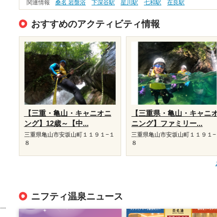
関連情報
桑名 岩盤浴
下深谷駅
星川駅
七和駅
在良駅
おすすめのアクティビティ情報
【三重・亀山・キャニオニ
【三重県・亀山・キャニ
ング】12歳～【中...
ニング】ファミリー...
三重県亀山市安坂山町１１９１−１
三重県亀山市安坂山町１１９１−
８
８
ニフティ温泉ニュース