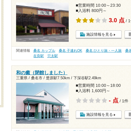
■営業時間 10:00～23:30
■入浴料 800円～
3.0 点
/ 
施設情報を見る
関連情報
桑名 カップル
桑名 子連れOK
桑名 ひとり旅・一人旅
桑
在良駅
穴太駅
和の癒（閉館しました）
三重県 / 桑名市 /
楚原駅7.50km
/
下深谷駅2.49km
■営業時間 10:00～18:00
■入浴料 1,600円～
- 点
/ 1件
施設情報を見る