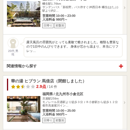
幡生駅1.76km
サンデンバス「新椋野」バス停すぐJR西日本 幡生(はたぶ)
駅より約2…
営業時間 10:00～23:00
入浴料金 980円～
日帰り
岩盤浴
露天風呂の雰囲気がとっても素敵で癒されました。種類も豊富な
ので1日中のんびりできます。 身体が芯から温まり、本当にリフ
レッ…
20代 男
性
関連情報から探す
華の湯 ヒブラン 馬借店（閉館しました）
2.9点
/ 14 件
福岡県 / 北九州市小倉北区
旦過駅259m
モノレール旦過駅より徒歩３分ＪＲ小倉駅から徒歩１２分
都市高速紫川イン…
営業時間 10:00～25:00
入浴料金 980円～
日帰り
岩盤浴