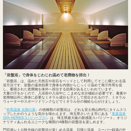
「岩盤浴」で身体をじわじわ温めて老廃物を排出！
「岩盤浴」は、温めた天然石や岩石をベッドとして利用してそこに横たわる温
浴方法です。岩盤の遠赤効果で身体を内側からじっくり温めて発汗作用を促
し、蓄積された老廃物を体外へ排出する効果があるといわれています。
大量の汗をかくので、入浴前や入浴中に こまめな水分補給が必要です。毒素や
老廃物以外に身体に必要なミネラル成分も汗として排出されるので、ミネラル
ウォーターやスポーツドリンクなどでミネラル分の補給も心がけましょう。
「
有馬温泉 太閤の湯
」の他種類の岩盤浴は、どれも安土桃山時代にタイムスリ
ップしたかのうような気分を味わえます。埼玉県さいたま市にある「
美楽温泉
SPA-HERBS(スパハーブス)
」は、埼玉県最大級の新感覚スパリゾート。オリジ
ナリティあふれるユニークな種類の4種類の岩盤浴を楽しめます。
門司港レトロ観光線の岩盤浴が楽しめる温泉、日帰り温泉、スーパー銭湯の中