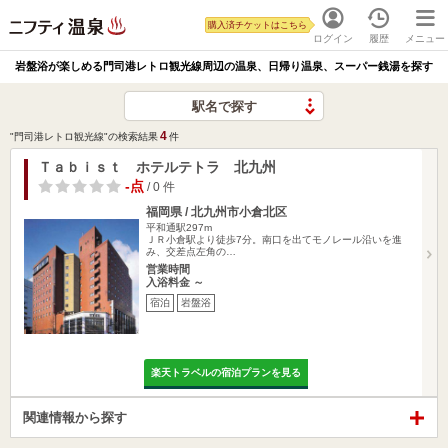
購入済チケットはこちら
ログイン
履歴
メニュー
岩盤浴が楽しめる門司港レトロ観光線周辺の温泉、日帰り温泉、スーパー銭湯を探す
駅名で探す
4
"門司港レトロ観光線"の検索結果
件
Ｔａｂｉｓｔ ホテルテトラ 北九州
-点
/ 0 件
福岡県 / 北九州市小倉北区
平和通駅297m
ＪＲ小倉駅より徒歩7分。南口を出てモノレール沿いを進
み、交差点左角の…
営業時間
入浴料金 ～
宿泊
岩盤浴
楽天トラベルの宿泊プランを見る
関連情報から探す