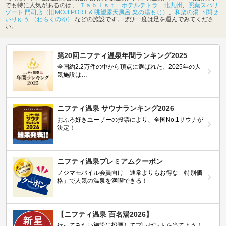
でも特に人気があるのは、
Ｔａｂｉｓｔ ホテルテトラ 北九州
、
照葉スパリ
ゾート 門司店（旧MOJI PORT & 眺望露天風呂 楽の湯もじ）
、
和楽の湯 下関せ
いりゅう （わらくのゆ）
などの施設です。ぜひ一度は足を運んでみてくださ
い。
第20回ニフティ温泉年間ランキング2025
全国約2.2万件の中から頂点に選ばれた、2025年の人
気施設は…
ニフティ温泉 サウナランキング2026
おふろ好きユーザーの投票により、全国No.1サウナが
決定！
ニフティ温泉プレミアムクーポン
ノジマモバイル会員向け 通常よりもお得な「特別価
格」で人気の温泉を満喫できる！
【ニフティ温泉 百名湯2026】
行ってみたい施設に投票してプレゼントを当てよう！