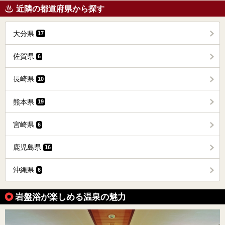
近隣の都道府県から探す
大分県
17
佐賀県
6
長崎県
10
熊本県
19
宮崎県
6
鹿児島県
16
沖縄県
6
岩盤浴が楽しめる温泉の魅力