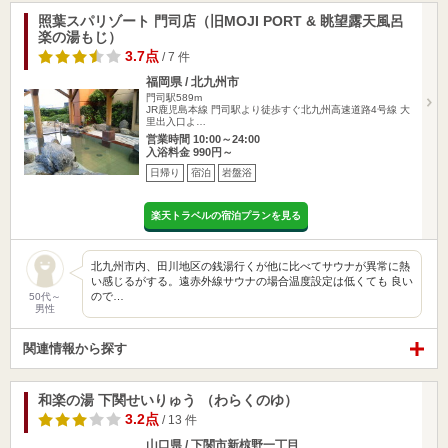
照葉スパリゾート 門司店（旧MOJI PORT & 眺望露天風呂
楽の湯もじ）
3.7点
/ 7 件
福岡県 / 北九州市
門司駅589m
JR鹿児島本線 門司駅より徒歩すぐ北九州高速道路4号線 大
里出入口よ…
営業時間 10:00～24:00
入浴料金 990円～
日帰り
宿泊
岩盤浴
楽天トラベルの宿泊プランを見る
北九州市内、田川地区の銭湯行くが他に比べてサウナが異常に熱
い感じるがする。遠赤外線サウナの場合温度設定は低くても 良い
ので…
50代～
男性
関連情報から探す
和楽の湯 下関せいりゅう （わらくのゆ）
3.2点
/ 13 件
山口県 / 下関市新椋野一丁目