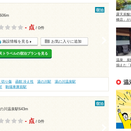
宿泊
露天炭酸
06m
橋店」が
- 点
/ 0件
>
施設情報を見る
お気に入りに追加
天トラベルの宿泊プランを見る
温泉、炭
揃えた「
温
 切り傷
函館 冷え性
湯の川駅
湯の川温泉駅
駅
駒場車庫前駅
宿泊
の川温泉駅643m
- 点
/ 0件
>