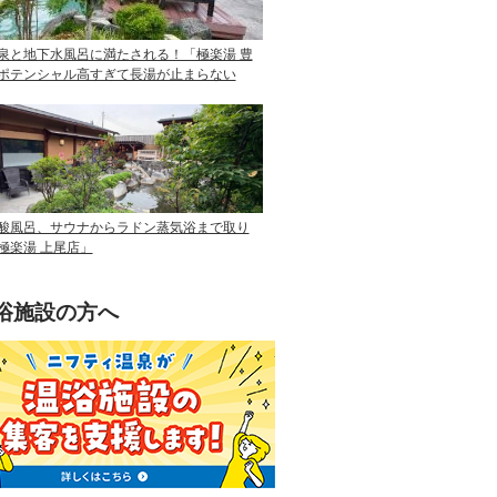
泉と地下水風呂に満たされる！「極楽湯 豊
ポテンシャル高すぎて長湯が止まらない
酸風呂、サウナからラドン蒸気浴まで取り
極楽湯 上尾店」
浴施設の方へ
ニフティ温泉を使って手軽に集