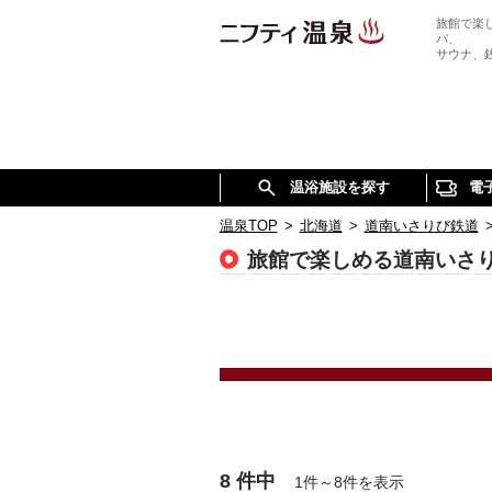
旅館で楽
パ、
サウナ、
温浴施設を探す
電
温泉TOP
>
北海道
>
道南いさりび鉄道
旅館で楽しめる道南いさ
8 件中
1件～8件を表示