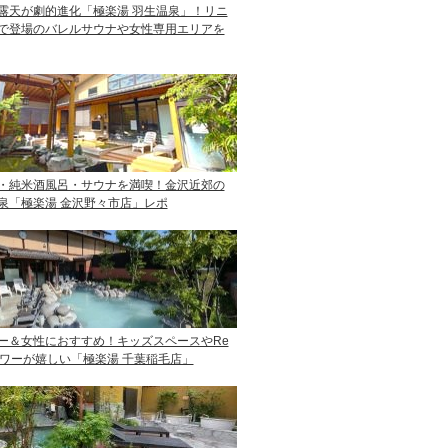
露天が劇的進化「極楽湯 羽生温泉」！リニ
で登場のバレルサウナや女性専用エリアを
・純米酒風呂・サウナを満喫！金沢近郊の
泉「極楽湯 金沢野々市店」レポ
ー＆女性におすすめ！キッズスペースやRe
ャワーが嬉しい「極楽湯 千葉稲毛店」