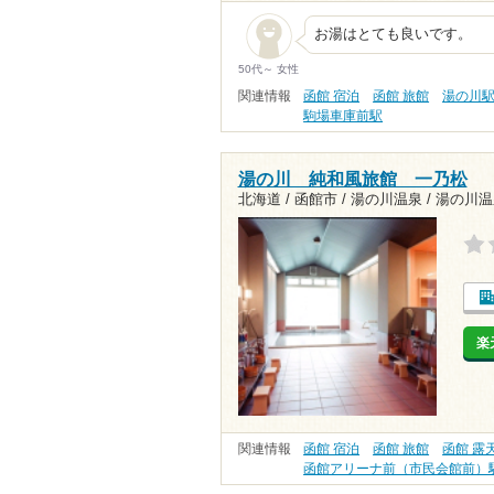
お湯はとても良いです。
50代～ 女性
関連情報
函館 宿泊
函館 旅館
湯の川
駒場車庫前駅
湯の川 純和風旅館 一乃松
北海道 / 函館市 / 湯の川温泉 /
湯の川温
楽
関連情報
函館 宿泊
函館 旅館
函館 露
函館アリーナ前（市民会館前）