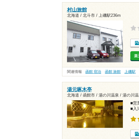
村山旅館
北海道 / 北斗市 /
上磯駅236m
楽
関連情報
函館 宿泊
函館 旅館
上磯駅
湯元啄木亭
北海道 / 函館市 / 湯の川温泉 /
湯の川温
■営業
■入