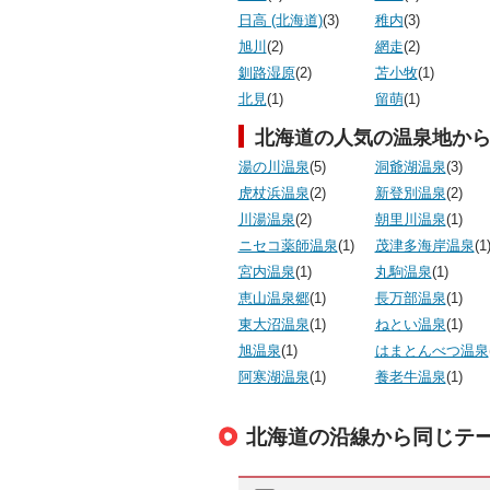
日高 (北海道)
(3)
稚内
(3)
旭川
(2)
網走
(2)
釧路湿原
(2)
苫小牧
(1)
北見
(1)
留萌
(1)
北海道の人気の温泉地か
湯の川温泉
(5)
洞爺湖温泉
(3)
虎杖浜温泉
(2)
新登別温泉
(2)
川湯温泉
(2)
朝里川温泉
(1)
ニセコ薬師温泉
(1)
茂津多海岸温泉
(1
宮内温泉
(1)
丸駒温泉
(1)
恵山温泉郷
(1)
長万部温泉
(1)
東大沼温泉
(1)
ねとい温泉
(1)
旭温泉
(1)
はまとんべつ温泉
阿寒湖温泉
(1)
養老牛温泉
(1)
北海道の沿線から同じテ