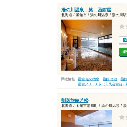
湯の川温泉 笑 函館屋
北海道 / 函館市 / 湯の川温泉 /
湯の川駅6
楽
関連情報
函館 塩化物泉
函館 宿泊
函館
函館アリーナ前（市民会館前）
割烹旅館若松
北海道 / 函館市湯川町 / 湯の川温泉 /
湯