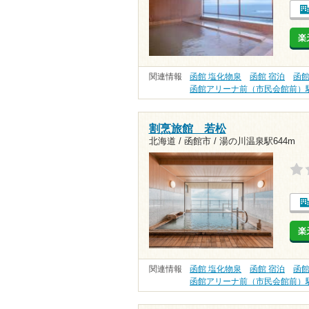
楽
関連情報
函館 塩化物泉
函館 宿泊
函館
函館アリーナ前（市民会館前）
割烹旅館 若松
北海道 / 函館市 /
湯の川温泉駅644m
楽
関連情報
函館 塩化物泉
函館 宿泊
函館
函館アリーナ前（市民会館前）