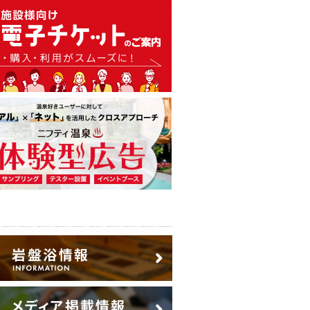
温泉・日帰り温泉・スーパー銭
広告出稿のご案内