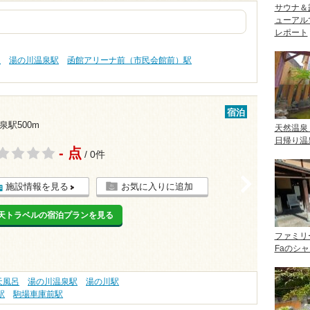
サウナ＆
ューアル
レポート
駅
湯の川温泉駅
函館アリーナ前（市民会館前）駅
宿泊
泉駅500m
天然温泉
日帰り温
- 点
/ 0件
>
施設情報を見る
お気に入りに追加
天トラベルの宿泊プランを見る
ファミリ
Faのシ
天風呂
湯の川温泉駅
湯の川駅
駅
駒場車庫前駅