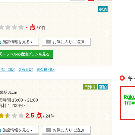
宿泊
- 点
/ 0件
>
施設情報を見る
お気に入りに追加
天トラベルの宿泊プランを見る
清川口駅
久根別駅
東久根別駅
キ
日帰り
宿泊
泉駅311m
時間 13:00～21:00
浴料 1,200円～
2.5 点
>
/ 24件
施設情報を見る
お気に入りに追加