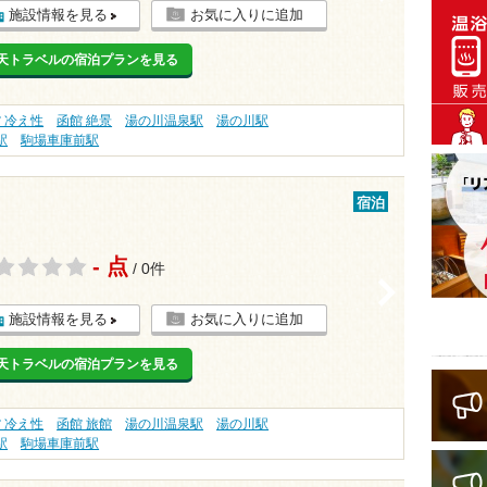
施設情報を見る
お気に入りに追加
天トラベルの宿泊プランを見る
 冷え性
函館 絶景
湯の川温泉駅
湯の川駅
駅
駒場車庫前駅
宿泊
- 点
/ 0件
>
施設情報を見る
お気に入りに追加
天トラベルの宿泊プランを見る
 冷え性
函館 旅館
湯の川温泉駅
湯の川駅
駅
駒場車庫前駅