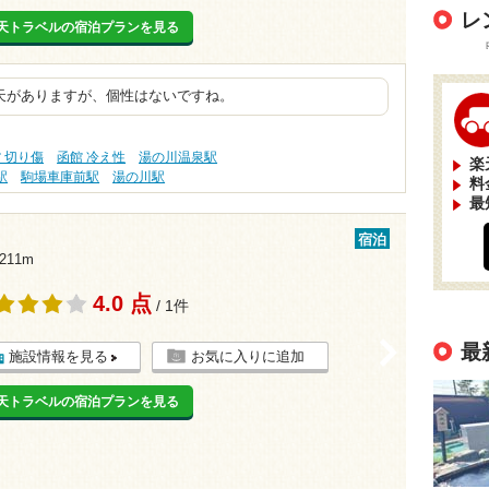
レ
天トラベルの宿泊プランを見る
天がありますが、個性はないですね。
 切り傷
函館 冷え性
湯の川温泉駅
楽
駅
駒場車庫前駅
湯の川駅
料
最
宿泊
11m
4.0 点
/ 1件
>
最
施設情報を見る
お気に入りに追加
天トラベルの宿泊プランを見る