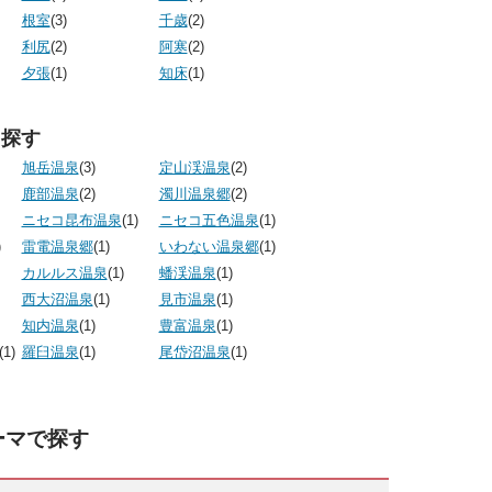
根室
(3)
千歳
(2)
利尻
(2)
阿寒
(2)
夕張
(1)
知床
(1)
ら探す
旭岳温泉
(3)
定山渓温泉
(2)
鹿部温泉
(2)
濁川温泉郷
(2)
ニセコ昆布温泉
(1)
ニセコ五色温泉
(1)
)
雷電温泉郷
(1)
いわない温泉郷
(1)
カルルス温泉
(1)
蟠渓温泉
(1)
西大沼温泉
(1)
見市温泉
(1)
知内温泉
(1)
豊富温泉
(1)
(1)
羅臼温泉
(1)
尾岱沼温泉
(1)
ーマで探す