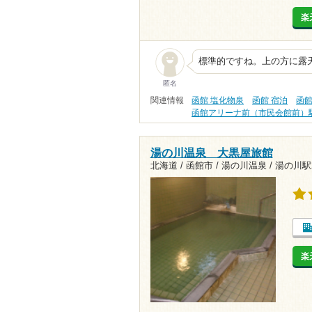
楽
標準的ですね。上の方に露
匿名
関連情報
函館 塩化物泉
函館 宿泊
函館
函館アリーナ前（市民会館前）
湯の川温泉 大黒屋旅館
北海道 / 函館市 / 湯の川温泉 /
湯の川駅2
楽