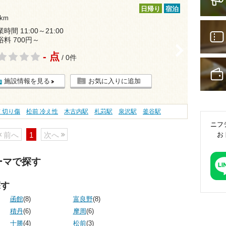
日帰り
宿泊
km
時間 11:00～21:00
浴料 700円～
>
- 点
/ 0件
施設情報を見る
お気に入りに追加
 切り傷
松前 冷え性
木古内駅
札苅駅
泉沢駅
釜谷駅
ニフ
お
前へ
1
次へ
ーマで探す
探す
函館
(8)
富良野
(8)
積丹
(6)
摩周
(6)
十勝
(4)
松前
(3)