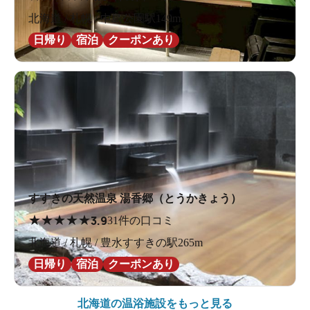
北海道 / 札幌 / 中島公園駅149m
日帰り
宿泊
クーポンあり
すすきの天然温泉 湯香郷（とうかきょう）
★
★
★
★
★
3.9
31件の口コミ
北海道 / 札幌 / 豊水すすきの駅265m
日帰り
宿泊
クーポンあり
北海道の
温浴施設をもっと見る