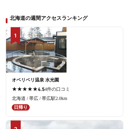
北海道の週間アクセスランキング
1
オベリベリ温泉 水光園
★
★
★
★
★
4.5
4件の口コミ
北海道 / 帯広 / 帯広駅2.0km
日帰り
2