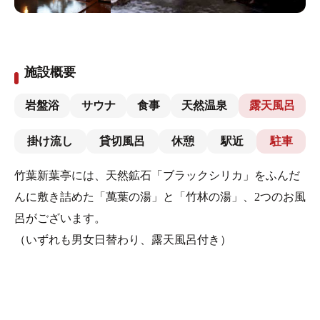
施設概要
岩盤浴
サウナ
食事
天然温泉
露天風呂
掛け流し
貸切風呂
休憩
駅近
駐車
竹葉新葉亭には、天然鉱石「ブラックシリカ」をふんだ
んに敷き詰めた「萬葉の湯」と「竹林の湯」、2つのお風
呂がございます。
（いずれも男女日替わり、露天風呂付き）