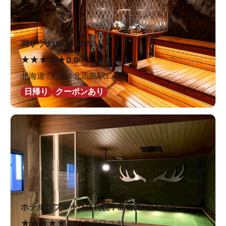
洞サウナ(DO SAUNA)
★
★
★
★
★
0.0
0件の口コミ
北海道 / 札幌 / 北広島駅1.4km
日帰り
クーポンあり
ホテルリブマックス札幌中島公園GRANDE
★
★
★
★
★
4.0
1件の口コミ