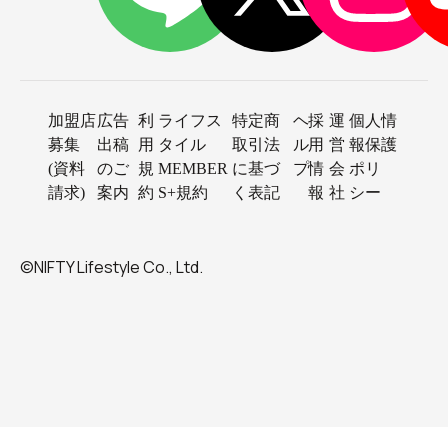
加盟店
広告
利
ライフス
特定商
ヘ
採
運
個人情
募集
出稿
用
タイル
取引法
ル
用
営
報保護
(資料
のご
規
MEMBER
に基づ
プ
情
会
ポリ
請求)
案内
約
S+規約
く表記
報
社
シー
©NIFTY Lifestyle Co., Ltd.