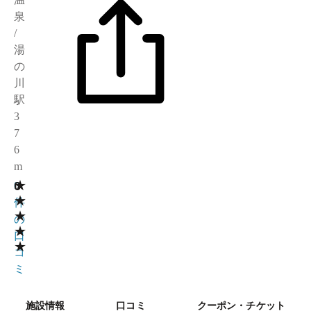
泉
/
湯
の
川
駅
3
7
6
m
★
0
0
★
件
★
の
★
口
★
コ
ミ
施設情報
口コミ
クーポン・チケット