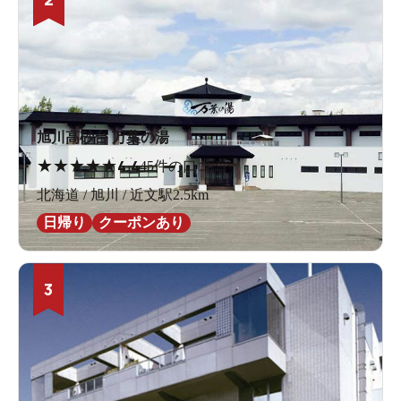
旭川高砂台 万葉の湯
★
★
★
★
★
4.4
45件の口コミ
北海道 / 旭川 / 近文駅2.5km
日帰り
クーポンあり
3