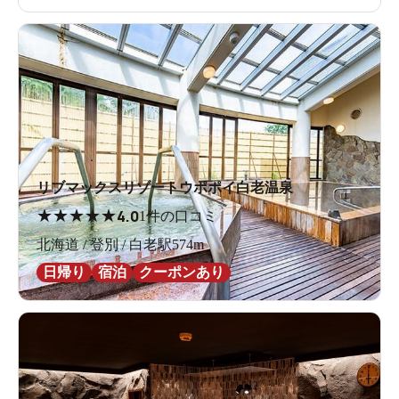
リブマックスリゾートウポポイ白老温泉
★
★
★
★
★
4.0
1件の口コミ
北海道 / 登別 / 白老駅574m
日帰り
宿泊
クーポンあり