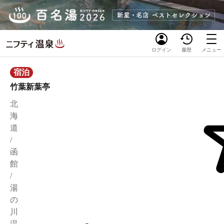
ログイン
履歴
メニュー
宿泊
竹葉新葉亭
北
海
道
/
函
館
/
湯
の
川
温