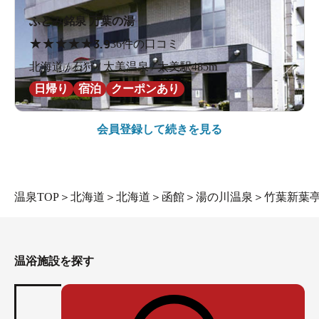
ふとみ銘泉 万葉の湯
★
★
★
★
★
3.9
36件の口コミ
北海道 / 石狩 / 太美温泉 / 太美駅485m
日帰り
宿泊
クーポンあり
会員登録して続きを見る
温泉TOP
＞
北海道
＞
北海道
＞
函館
＞
湯の川温泉
＞
竹葉新葉
温浴施設を探す