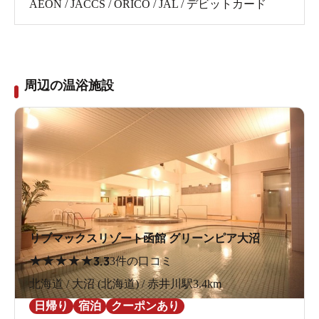
AEON / JACCS / ORICO / JAL / デビットカード
周辺の温浴施設
リブマックスリゾート函館 グリーンピア大沼
★
★
★
★
★
3.3
3件の口コミ
北海道 / 大沼 (北海道) / 赤井川駅3.4km
日帰り
宿泊
クーポンあり