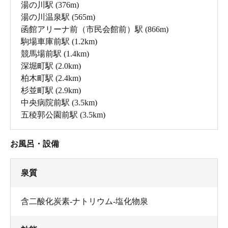
湯の川駅
(376m)
湯の川温泉駅
(565m)
函館アリーナ前（市民会館前）駅
(866m)
駒場車庫前駅
(1.2km)
競馬場前駅
(1.4km)
深堀町駅
(2.0km)
柏木町駅
(2.4km)
杉並町駅
(2.9km)
中央病院前駅
(3.5km)
五稜郭公園前駅
(3.5km)
お風呂・設備
泉質
含二酸化炭素-ナトリウム-塩化物泉