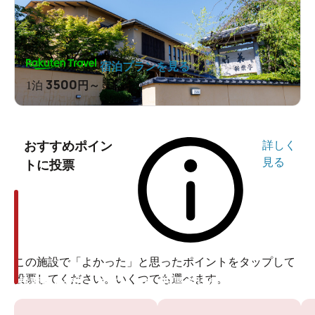
宿泊プランを見る
3500
1泊
円～
おすすめポイン
詳しく
見る
トに投票
この施設で「よかった」と思ったポイントをタップして
投票してください。いくつでも選べます。
投票ありがとうございます
投票ありがとうございます