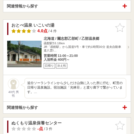
関連情報から探す
おとべ温泉 いこいの湯
お気に入
りに追加
4.0点
/ 4 件
北海道 / 爾志郡乙部町 / 乙部温泉郷
函館駅53.18km
JR「函館駅」から国道5号・車で約1時間30分 道央自動車
道八雲I…
営業時間 11:00～21:00
入浴料金 400円～
日帰り
冷え性
追分ソーランラインから少しだけ山側に入った所に佇む、町営の
日帰り温泉施設。宿泊施設「光林荘」と渡り廊下で繋がっていま
す。…
40代 男
性
関連情報から探す
ぬくもり温泉保養センター
お気に入
りに追加
-点
/ 3 件