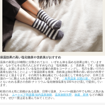
保温効果の高い塩化物泉や含鉄泉がおすすめ
温泉の泉質は10種類に分類されており、いずれも体を温める効果は有しています
が、なかでも冷え性の人におすすめなのは「塩化物泉」と「含鉄泉」です。塩化物
泉は、お湯に含まれている塩分が皮膚の表面をコーティングし、毛穴を塞いで汗の
蒸発を妨げることによって保温効果を発揮。含鉄泉は熱伝導率の良い鉄分の作用で
体がよく温まります。その両方を兼ね備えているお湯として有名なのが、日本三古
湯の一つに数えられる有馬温泉の「金泉」です。
「有馬温泉 太閤の湯」
では日本一
ともいわれる濃さの含鉄-ナトリウム-塩化物強塩泉を100％かけ流しで提供してい
ます。
松前の冷え性に効能がある温泉、日帰り温泉、スーパー銭湯の中でも特に人気があ
るのは、
ユートピア和楽園 知内温泉旅館
、
温泉旅館矢野
、
旅庭 群来
などの施設
です。ぜひ一度は足を運んでみてください。