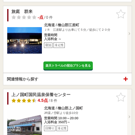
旅庭 群来
お気に入
りに追加
-点
/ 0 件
北海道 / 檜山郡江差町
ＪＲ 江差駅よりお車にて５分／徒歩にて２０分
営業時間
入浴料金 ～
宿泊
冷え性
楽天トラベルの宿泊プランを見る
関連情報から探す
上ノ国町国民温泉保養センター
お気に入
りに追加
4.5点
/ 8 件
北海道 / 檜山郡上ノ国町
JR湯ノ岱駅より徒歩10分
営業時間 10:00～20:00
入浴料金 350円～
日帰り
冷え性