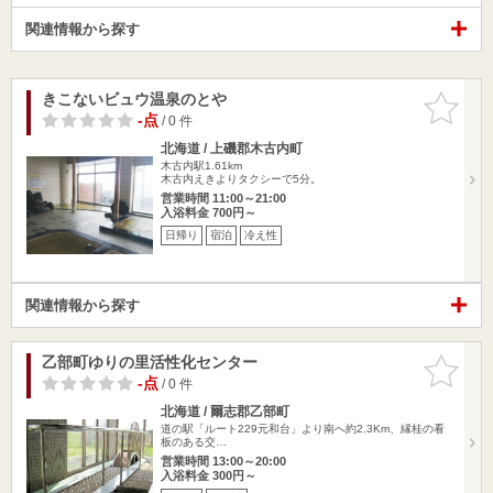
関連情報から探す
きこないビュウ温泉のとや
お気に入
りに追加
-点
/ 0 件
北海道 / 上磯郡木古内町
木古内駅1.61km
木古内えきよりタクシーで5分。
営業時間 11:00～21:00
入浴料金 700円～
日帰り
宿泊
冷え性
関連情報から探す
乙部町ゆりの里活性化センター
お気に入
りに追加
-点
/ 0 件
北海道 / 爾志郡乙部町
道の駅「ルート229元和台」より南へ約2.3Km、縁桂の看
板のある交…
営業時間 13:00～20:00
入浴料金 300円～