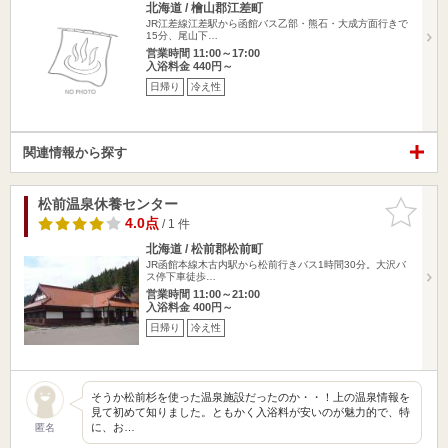
北海道 / 檜山郡江差町
JR江差線江差駅から函館バス乙部・熊石・大成方面行きで
15分、尾山下…
営業時間 11:00～17:00
入浴料金 440円～
日帰り
冷え性
関連情報から探す
松前温泉休養センター
お気に入
りに追加
4.0点
/ 1 件
北海道 / 松前郡松前町
JR函館本線木古内駅から松前行きバス1時間30分。大沢バ
ス停下車徒歩…
営業時間 11:00～21:00
入浴料金 400円～
日帰り
冷え性
そうか松前杉を使った温泉施設だったのか・・！上の温泉情報を
見て初めて知りました。ともかく入浴料が安いのが魅力的で、特
に、お…
匿名