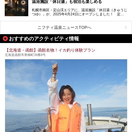
温浴施設「休日湯」も宿泊も楽しめる
今回、四半世紀以上に渡り全国の温泉を巡り続ける筆者が現
札幌市南区・定山渓エリアに、温浴施設「休日湯（きゅうじ
地体験し、カルルス温泉をご紹介。温泉地の概要や泉質解説
つゆ）」が、2025年4月24日にオープンしました！ 定山
をはじめ、日帰り入浴可能な全３施設の紹介・周辺観光・ア
渓の新たなランドマーク「休日ビルヂング」として誕生した
クセスまで徹底紹介します！
この施設は、温泉・サウナの「休日湯」・ラウンジの「THE
LOUNGE DAYOF」・グルメ「休日洋麺店」・ホテル「エク
ニフティ温泉ニュースTOPへ
スクラメーションホテル」で構成された、まさに大人の癒し
空間。
おすすめのアクティビティ情報
今回は、そんな「休日ビルヂング」の魅力を5つのポイント
からご紹介します。
【北海道・函館】函館名物！イカ釣り体験プラン
北海道函館市青柳町39番8号