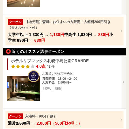
【地元割】森町にお住まいの方限定！入館料200円引き
クーポン
（タオルセット付）
大学生以上
1,330円
→
1,130円
中高生
1,030円
→
830円
小
学生
830円
→
630円
近くのオススメ温泉クーポン
ホテルリブマックス札幌中島公園GRANDE
4.0点
/ 1 件
北海道 / 札幌市中央区
営業時間 15:00～24:00
入浴料金 2,500円～
日帰り
宿泊
入浴料（90分）割引
クーポン
通常
2,500円
→
2,000円（500円お得！）