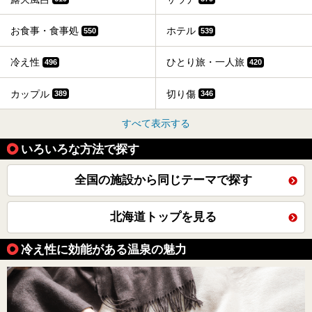
お食事・食事処
ホテル
550
539
冷え性
ひとり旅・一人旅
496
420
カップル
切り傷
389
346
すべて表示する
いろいろな方法で探す
全国の施設から同じテーマで探す
北海道トップを見る
冷え性に効能がある温泉の魅力