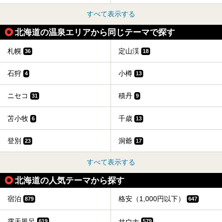
すべて表示する
北海道の温泉エリアから同じテーマで探す
札幌
定山渓
36
18
石狩
小樽
4
13
ニセコ
積丹
31
9
苫小牧
千歳
6
13
登別
洞爺
23
17
すべて表示する
北海道の人気テーマから探す
宿泊
格安（1,000円以下）
879
647
露天風呂
サウナ
619
579