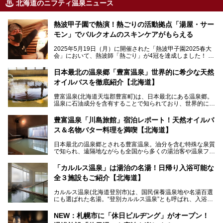
北海道のニフティ温泉ニュース
熱波甲子園で熱演！熱ごりの活動拠点「湯屋・サー
モン」でバルクオムのスキンケアがもらえる
2025年5月19日（月）に開催された「熱波甲子園2025春大
会」において、熱波師「熱ごり」が4冠を達成しました！
このたび、バルクオム賞の受賞を記念して、熱ごりさんの活
動拠点である北海道の銭湯「湯屋・サーモン」にて、メンズ
日本最北の温泉郷「豊富温泉」世界的に希少な天然
スキンケアブランド バルクオムの「ONE DAY KIT」を数量
オイルバスを徹底紹介【北海道】
限定でプレゼントいたします。
老若男女問わず、多くの方にご体験いただける製品ですの
豊富温泉(北海道天塩郡豊富町)は、日本最北にある温泉郷。
で、ぜひお試しください。※6月13日配布開始、なくなり次
温泉に石油成分を含有することで知られており、世界的にも
第終了
大変希少な泉質です。また、油分が乾癬やアトピー性皮膚炎
に特効があると言われ、遠隔地ながらも全国から湯治・療養
───
豊富温泉「川島旅館」宿泊レポート！天然オイルバ
目的で多くの人々が訪れます。
提供元：株式会社バルクオム【PR】
ス＆名物バター料理を満喫【北海道】
この記事は株式会社バルクオム商品のPR記事です。
今回、四半世紀以上に渡り全国の温泉を巡り続ける筆者が現
日本最北の温泉郷とされる豊富温泉。油分を含む特殊な泉質
地体験し、独自の視点で豊富温泉の“天然オイルバス”をレポ
で知られ、遠隔地ながらも全国から多くの湯治客や温泉ファ
ート。温泉地概要や日帰り入浴施設をはじめ、宿泊施設・ア
ンが訪れる地です。
クセスまで徹底紹介します！
「カルルス温泉」は湯治の名湯！日帰り入浴可能な
「川島旅館」は、豊富温泉の開湯当初から営業する老舗旅
全３施設もご紹介【北海道】
館。とりわけ温泉の良さと名物のバター料理に定評があり、
口コミの評判も非常に高い宿。今回は筆者自ら宿泊し、自慢
カルルス温泉(北海道登別市)は、国民保養温泉地や名湯百選
の温泉や料理をはじめ、パブリックスペース・客室など宿の
にも選ばれた名湯。“登別カルルス温泉”とも呼ばれ、入浴剤
全貌を徹底的にご紹介します！
としてその名を聞いたことがある方も多いでしょう。観光色
豊かな登別温泉とは対照的な存在で、今も湯治場的な要素が
NEW：札幌市に「休日ビルヂング」がオープン！
残る閑静な温泉地です。