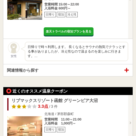
営業時間 15:00～22:00
入浴料金 600円～
日帰り
宿泊
冷え性
楽天トラベルの宿泊プランを見る
日帰りで時々利用します。 長くなるとサウナの熱気でクラッとす
る事がありましたが、冷え性なので温まるのを楽しみに行きま
す。…
女性
関連情報から探す
近くのオススメ温泉クーポン
リブマックスリゾート函館 グリーンピア大沼
3.3点
/ 3 件
北海道 / 茅部郡森町
営業時間 11:00～21:00
入浴料金 1,000円～
日帰り
宿泊