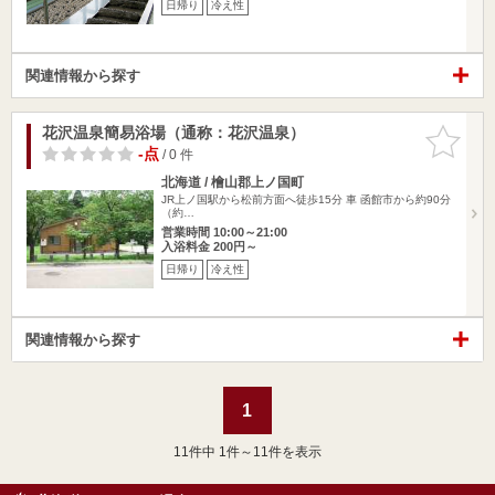
日帰り
冷え性
関連情報から探す
花沢温泉簡易浴場（通称：花沢温泉）
お気に入
りに追加
-点
/ 0 件
北海道 / 檜山郡上ノ国町
JR上ノ国駅から松前方面へ徒歩15分 車 函館市から約90分
（約…
営業時間 10:00～21:00
入浴料金 200円～
日帰り
冷え性
関連情報から探す
1
11
件中 1件～11件を表示