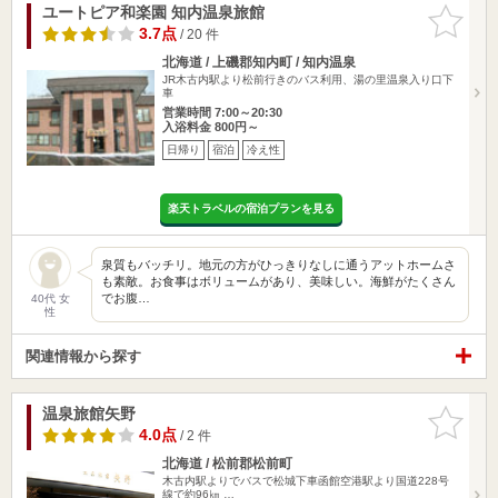
ユートピア和楽園 知内温泉旅館
お気に入
りに追加
3.7点
/ 20 件
北海道 / 上磯郡知内町 / 知内温泉
JR木古内駅より松前行きのバス利用、湯の里温泉入り口下
車
営業時間 7:00～20:30
入浴料金 800円～
日帰り
宿泊
冷え性
楽天トラベルの宿泊プランを見る
泉質もバッチリ。地元の方がひっきりなしに通うアットホームさ
も素敵。お食事はボリュームがあり、美味しい。海鮮がたくさん
でお腹…
40代 女
性
関連情報から探す
温泉旅館矢野
お気に入
りに追加
4.0点
/ 2 件
北海道 / 松前郡松前町
木古内駅よりでバスで松城下車函館空港駅より国道228号
線で約96㎞ …