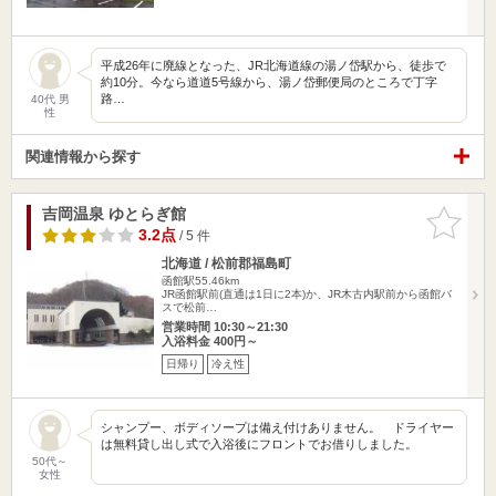
平成26年に廃線となった、JR北海道線の湯ノ岱駅から、徒歩で
約10分。今なら道道5号線から、湯ノ岱郵便局のところで丁字
路…
40代 男
性
関連情報から探す
吉岡温泉 ゆとらぎ館
お気に入
りに追加
3.2点
/ 5 件
北海道 / 松前郡福島町
函館駅55.46km
JR函館駅前(直通は1日に2本)か、JR木古内駅前から函館バ
スで松前…
営業時間 10:30～21:30
入浴料金 400円～
日帰り
冷え性
シャンプー、ボディソープは備え付けありません。 ドライヤー
は無料貸し出し式で入浴後にフロントでお借りしました。
50代～
女性