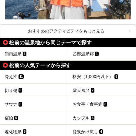
おすすめのアクティビティをもっと見る
松前の温泉地から同じテーマで探す
知内温泉
乙部温泉郷
1
1
松前の人気テーマから探す
冷え性
格安（1,000円以下）
11
9
切り傷
露天風呂
8
7
サウナ
お食事・食事処
6
6
宿泊
カップル
5
5
塩化物泉
源泉かけ流し
5
4