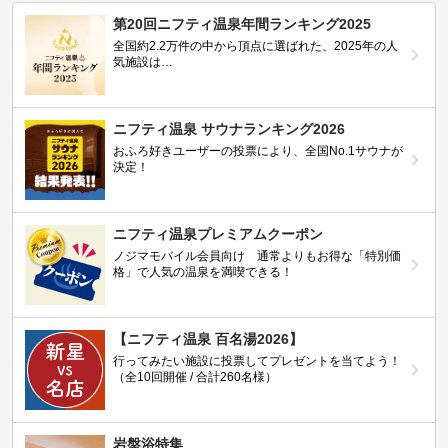
第20回ニフティ温泉年間ランキング2025
全国約2.2万件の中から頂点に選ばれた、2025年の人
気施設は…
ニフティ温泉 サウナランキング2026
おふろ好きユーザーの投票により、全国No.1サウナが
決定！
ニフティ温泉プレミアムクーポン
ノジマモバイル会員向け 通常よりもお得な「特別価
格」で人気の温泉を満喫できる！
【ニフティ温泉 百名湯2026】
行ってみたい施設に投票してプレゼントを当てよう！
（全10回開催 / 合計260名様）
岩盤浴特集