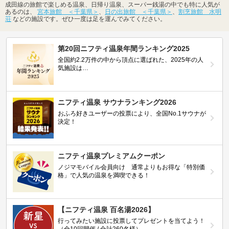
成田線の旅館で楽しめる温泉、日帰り温泉、スーパー銭湯の中でも特に人気が
あるのは、
宮本旅館 ＜千葉県＞
、
日の出旅館 ＜千葉県＞
、
割烹旅館 水明
荘
などの施設です。ぜひ一度は足を運んでみてください。
第20回ニフティ温泉年間ランキング2025
全国約2.2万件の中から頂点に選ばれた、2025年の人
気施設は…
ニフティ温泉 サウナランキング2026
おふろ好きユーザーの投票により、全国No.1サウナが
決定！
ニフティ温泉プレミアムクーポン
ノジマモバイル会員向け 通常よりもお得な「特別価
格」で人気の温泉を満喫できる！
【ニフティ温泉 百名湯2026】
行ってみたい施設に投票してプレゼントを当てよう！