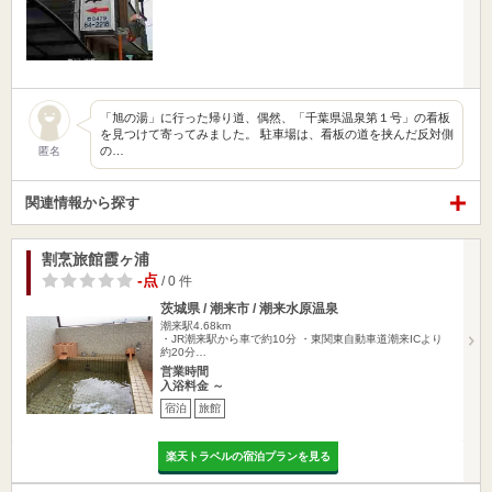
「旭の湯」に行った帰り道、偶然、「千葉県温泉第１号」の看板
を見つけて寄ってみました。 駐車場は、看板の道を挟んだ反対側
の…
匿名
関連情報から探す
割烹旅館霞ヶ浦
-点
/ 0 件
茨城県 / 潮来市 / 潮来水原温泉
潮来駅4.68km
・JR潮来駅から車で約10分 ・東関東自動車道潮来ICより
約20分…
営業時間
入浴料金 ～
宿泊
旅館
楽天トラベルの宿泊プランを見る