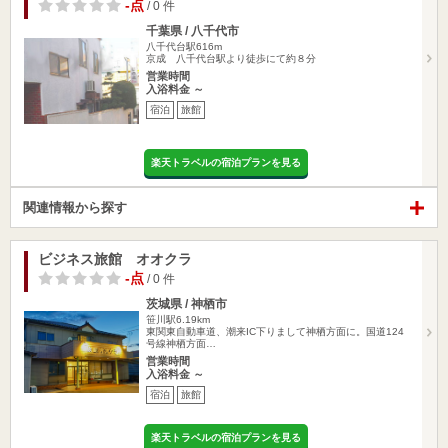
-点
/ 0 件
千葉県 / 八千代市
八千代台駅616m
京成 八千代台駅より徒歩にて約８分
営業時間
入浴料金 ～
宿泊
旅館
楽天トラベルの宿泊プランを見る
関連情報から探す
ビジネス旅館 オオクラ
-点
/ 0 件
茨城県 / 神栖市
笹川駅6.19km
東関東自動車道、潮来IC下りまして神栖方面に。国道124
号線神栖方面…
営業時間
入浴料金 ～
宿泊
旅館
楽天トラベルの宿泊プランを見る