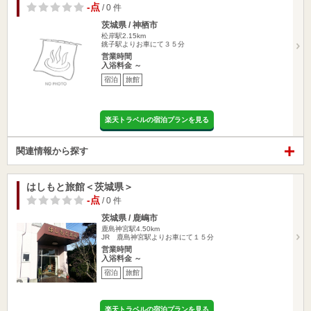
-点
/ 0 件
茨城県 / 神栖市
松岸駅2.15km
銚子駅よりお車にて３５分
営業時間
入浴料金 ～
宿泊
旅館
楽天トラベルの宿泊プランを見る
関連情報から探す
はしもと旅館＜茨城県＞
-点
/ 0 件
茨城県 / 鹿嶋市
鹿島神宮駅4.50km
JR 鹿島神宮駅よりお車にて１５分
営業時間
入浴料金 ～
宿泊
旅館
楽天トラベルの宿泊プランを見る