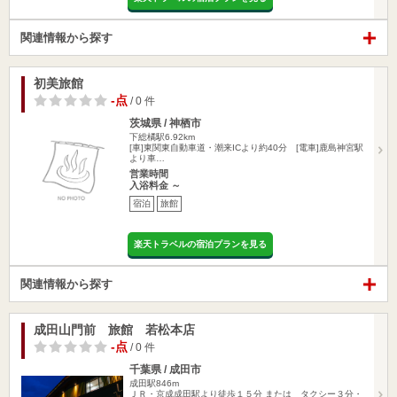
関連情報から探す
初美旅館
-点
/ 0 件
茨城県 / 神栖市
下総橘駅6.92km
[車]東関東自動車道・潮来ICより約40分 [電車]鹿島神宮駅
より車…
営業時間
入浴料金 ～
宿泊
旅館
楽天トラベルの宿泊プランを見る
関連情報から探す
成田山門前 旅館 若松本店
-点
/ 0 件
千葉県 / 成田市
成田駅846m
ＪＲ・京成成田駅より徒歩１５分 または タクシー３分・