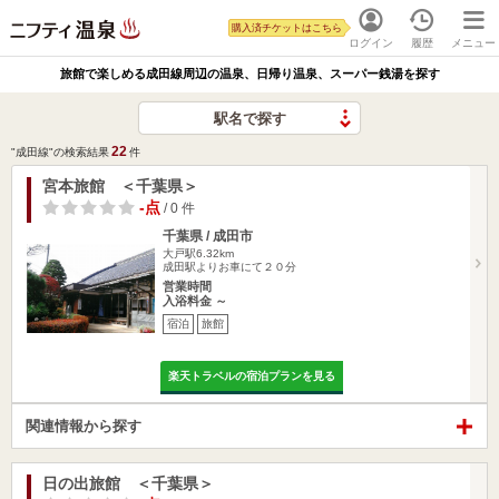
購入済チケットはこちら
ログイン
履歴
メニュー
旅館で楽しめる成田線周辺の温泉、日帰り温泉、スーパー銭湯を探す
駅名で探す
22
"成田線"の検索結果
件
宮本旅館 ＜千葉県＞
-点
/ 0 件
千葉県 / 成田市
大戸駅6.32km
成田駅よりお車にて２０分
営業時間
入浴料金 ～
宿泊
旅館
楽天トラベルの宿泊プランを見る
関連情報から探す
日の出旅館 ＜千葉県＞