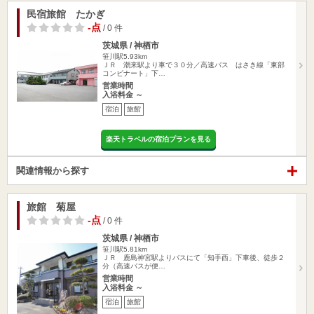
民宿旅館 たかぎ
-点
/ 0 件
茨城県 / 神栖市
笹川駅5.93km
ＪＲ 潮来駅より車で３０分／高速バス はさき線「東部
コンビナート」下…
営業時間
入浴料金 ～
宿泊
旅館
楽天トラベルの宿泊プランを見る
関連情報から探す
旅館 菊屋
-点
/ 0 件
茨城県 / 神栖市
笹川駅5.81km
ＪＲ 鹿島神宮駅よりバスにて「知手西」下車後、徒歩２
分（高速バスが便…
営業時間
入浴料金 ～
宿泊
旅館