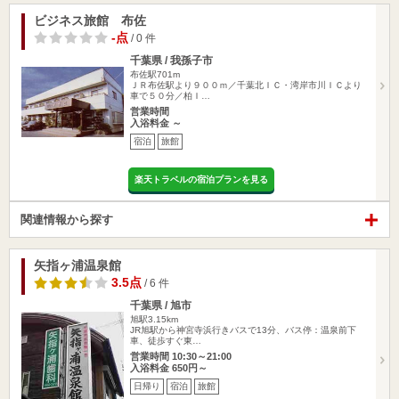
ビジネス旅館 布佐
-点
/ 0 件
千葉県 / 我孫子市
布佐駅701m
ＪＲ布佐駅より９００ｍ／千葉北ＩＣ・湾岸市川ＩＣより
車で５０分／柏Ｉ…
営業時間
入浴料金 ～
宿泊
旅館
楽天トラベルの宿泊プランを見る
関連情報から探す
矢指ヶ浦温泉館
3.5点
/ 6 件
千葉県 / 旭市
旭駅3.15km
JR旭駅から神宮寺浜行きバスで13分、バス停：温泉前下
車、徒歩すぐ東…
営業時間 10:30～21:00
入浴料金 650円～
日帰り
宿泊
旅館