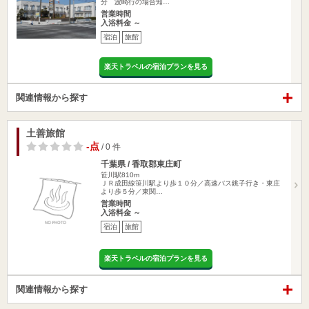
分 波崎行の場合知…
営業時間
入浴料金 ～
宿泊
旅館
楽天トラベルの宿泊プランを見る
関連情報から探す
土善旅館
-点
/ 0 件
千葉県 / 香取郡東庄町
笹川駅810m
ＪＲ成田線笹川駅より歩１０分／高速バス銚子行き・東庄
より歩５分／東関…
営業時間
入浴料金 ～
宿泊
旅館
楽天トラベルの宿泊プランを見る
関連情報から探す