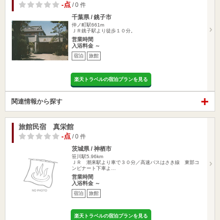
-点
/ 0 件
千葉県 / 銚子市
仲ノ町駅661m
ＪＲ銚子駅より徒歩１０分。
営業時間
入浴料金 ～
宿泊
旅館
楽天トラベルの宿泊プランを見る
関連情報から探す
旅館民宿 真栄館
-点
/ 0 件
茨城県 / 神栖市
笹川駅5.96km
ＪＲ 潮来駅より車で３０分／高速バスはさき線 東部コ
ンビナート下車よ…
営業時間
入浴料金 ～
宿泊
旅館
楽天トラベルの宿泊プランを見る