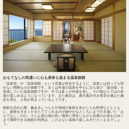
おもてなしの気遣いに心も身体も温まる温泉旅館
「温泉宿」や「温泉旅館」という言葉が存在するように、温泉とは切っても切
れない間柄なのが旅館です。古くは外湯の温泉を中心に立ち並び「湯治場」を
形成していた温泉旅館ですが、今では多くが内湯を有し、その地ならではの名
湯が楽しめるようになっています。また最近は、露天風呂付き客室を備えた施
設も増え、人気が高まっているようです。
旅館を訪れた際、趣あるしつらえや地域の食材を生かしたお料理などととも
に、旅情を大きくかきたててくれるのが細やかなところにまで行き届いた「お
もてなし」の心。そんな居心地の良い場所に滞在しながら自慢のお湯を心ゆく
まで満喫できる旅館の利用は、この上ない温泉の楽しみ方だといえるでしょ
う。