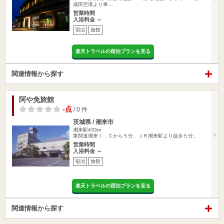
成田空港より車…
営業時間
入浴料金 ～
宿泊
旅館
楽天トラベルの宿泊プランを見る
関連情報から探す
阿や免旅館
-点
/ 0 件
茨城県 / 潮来市
潮来駅433m
東関道潮来Ｉ．Ｃから５分、ＪＲ潮来駅より徒歩５分。
営業時間
入浴料金 ～
宿泊
旅館
楽天トラベルの宿泊プランを見る
関連情報から探す