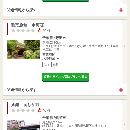
関連情報から探す
割烹旅館 水明荘
-点
/ 0 件
千葉県 / 野田市
運河駅3.86km
つくばエクスプレス柏たなか駅～東武バス約10分【大利
根温泉】下車 …
営業時間
入浴料金 ～
宿泊
旅館
楽天トラベルの宿泊プランを見る
関連情報から探す
旅館 あしか荘
-点
/ 0 件
千葉県 / 銚子市
海鹿島駅381m
銚子駅より電車にて６ヶ目海鹿島駅下車徒歩５分