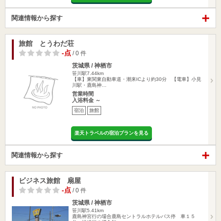
関連情報から探す
旅館 とうわだ荘
-点
/ 0 件
茨城県 / 神栖市
笹川駅7.44km
【車】東関東自動車道・潮来ICより約30分 【電車】小見
川駅・鹿島神…
営業時間
入浴料金 ～
宿泊
旅館
楽天トラベルの宿泊プランを見る
関連情報から探す
ビジネス旅館 扇屋
-点
/ 0 件
茨城県 / 神栖市
笹川駅5.41km
鹿島神宮行の場合鹿島セントラルホテルバス停 車１５