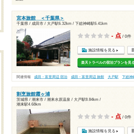
宮本旅館 ＜千葉県＞
千葉県 / 成田市 /
大戸駅6.32km
/
下総神崎駅6.41km
- 点
/ 0件
施設情報を見る
楽天トラベルの宿泊プランを見
関連情報
成田・富里周辺 宿泊
成田・富里周辺 旅館
大戸駅
下総神
割烹旅館霞ヶ浦
茨城県 / 潮来市 / 潮来水原温泉 /
大戸駅8.84km
/
潮来駅4.68km
- 点
/ 0件
施設情報を見る