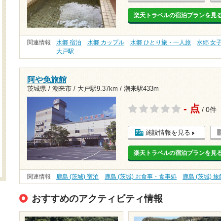
楽天トラベルの宿泊プランを見
関連情報
水郷 宿泊
水郷 カップル
水郷 ひとり旅・一人旅
水郷 女
大戸駅
阿や免旅館
茨城県 / 潮来市 /
大戸駅9.37km
/
潮来駅433m
- 点
/ 0件
施設情報を見る
楽天トラベルの宿泊プランを見
関連情報
鹿島 (茨城) 宿泊
鹿島 (茨城) お食事・食事処
鹿島 (茨城) 旅
おすすめのアクティビティ情報