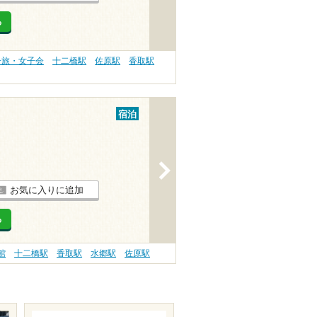
る
子旅・女子会
十二橋駅
佐原駅
香取駅
宿泊
>
お気に入りに追加
る
館
十二橋駅
香取駅
水郷駅
佐原駅