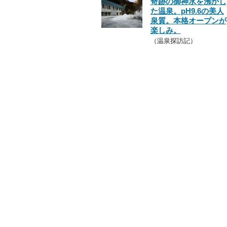
奇跡の御神水を沸かし
た温泉。pH9.6の美人
泉質。本格オープンが
楽しみ。
（温泉探訪記）