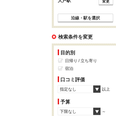
大戸駅
変更
沿線・駅を選択
検索条件を変更
目的別
日帰り / 立ち寄り
宿泊
口コミ評価
指定なし
以上
予算
下限なし
～