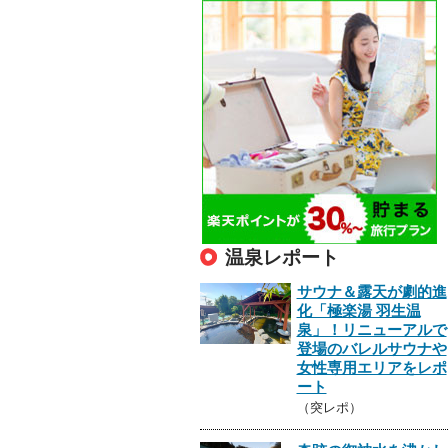
温泉レポート
サウナ＆露天が劇的進
化「極楽湯 羽生温
泉」！リニューアルで
登場のバレルサウナや
女性専用エリアをレポ
ート
（突レポ）