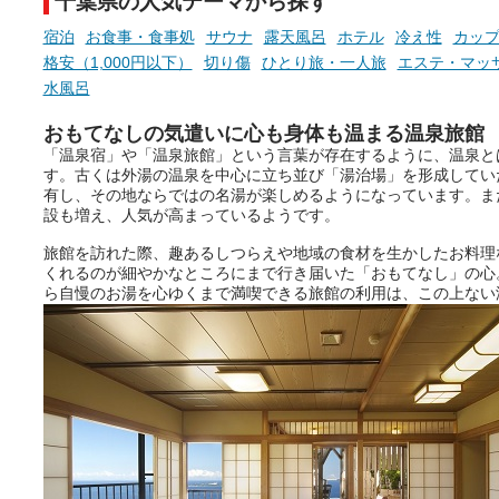
千葉県の人気テーマから探す
宿泊
お食事・食事処
サウナ
露天風呂
ホテル
冷え性
カッ
格安（1,000円以下）
切り傷
ひとり旅・一人旅
エステ・マッ
水風呂
おもてなしの気遣いに心も身体も温まる温泉旅館
「温泉宿」や「温泉旅館」という言葉が存在するように、温泉と
す。古くは外湯の温泉を中心に立ち並び「湯治場」を形成してい
有し、その地ならではの名湯が楽しめるようになっています。ま
設も増え、人気が高まっているようです。
旅館を訪れた際、趣あるしつらえや地域の食材を生かしたお料理
くれるのが細やかなところにまで行き届いた「おもてなし」の心
ら自慢のお湯を心ゆくまで満喫できる旅館の利用は、この上ない