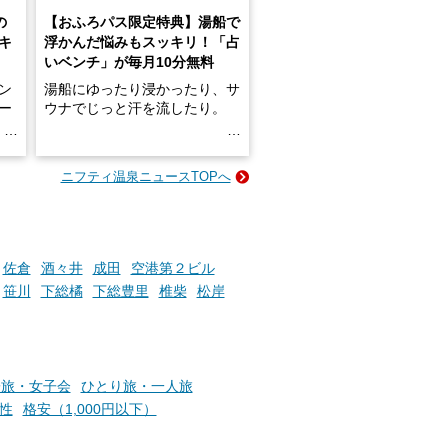
の
【おふろパス限定特典】湯船で
キ
浮かんだ悩みもスッキリ！「占
いベンチ」が毎月10分無料
ン
湯船にゆったり浸かったり、サ
ロー
ウナでじっと汗を流したり。
る
名
e-
ニフティ温泉ニュースTOPへ
い
そんな「一人でぼんやり過ごす
時間」、ふだん後回しにしてい
た「これからのこと」や「ちょ
っとした悩み」が、頭に浮かん
でくることはありませんか？
佐倉
酒々井
成田
空港第２ビル
笹川
下総橘
下総豊里
椎柴
松岸
お風呂でリラックスしているか
らこそ向き合える、大切な自分
の本音。
子旅・女子会
ひとり旅・一人旅
性
格安（1,000円以下）
そんな心のつぶやきを、湯あが
りの温まった心のまま相談でき