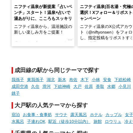
ニフティ温泉が新提案「占いベ
ニフティ温泉|百名湯・究極
ンチ」スタート！温泉×占いで
選択！Xフォロー＆リポスト
湯あがりに、こころもスッキリ
ャンペーン
ニフティ温泉から、温浴施設の
ニフティ温泉のX公式アカウ
新しい楽しみ方をご提案！
ト（@niftyonsen）をフォ
し、指定投稿をリポストす
温泉で体を癒したあとに、占い
と、抽選で各回26（ふろ）
でこころもスッキリ──そんな
様（合計260名様）に選べる
新体験が楽しめる「占いベン
GIFT500円分をプレゼント
チ」を展開中♨
たします。
成田線の駅から同じテーマで探す
手相やタロットなど気軽に楽し
める占いで、“ととのう”おふろ
我孫子
東我孫子
湖北
新木
布佐
木下
小林
安食
下総松崎
時間を、もっと特別に。
成田空港
久住
滑河
下総神崎
大戸
佐原
香取
水郷
小見川
銚子
大戸駅の人気テーマから探す
宿泊
お食事・食事処
サウナ
露天風呂
ホテル
カップル
女
水風呂
子連れOK
駅近（徒歩10分以内）
旅館
ロウリュ
冷え