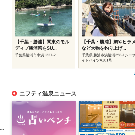
【千葉・勝浦】関東のモル
【千葉・勝浦】鯛やヒラ
ディブ勝浦湾をSU...
など大物を釣り上げ...
千葉県勝浦市串浜1227-2
千葉県 勝浦市浜勝浦258-1シー
イドハイツA101号
ニフティ温泉ニュース