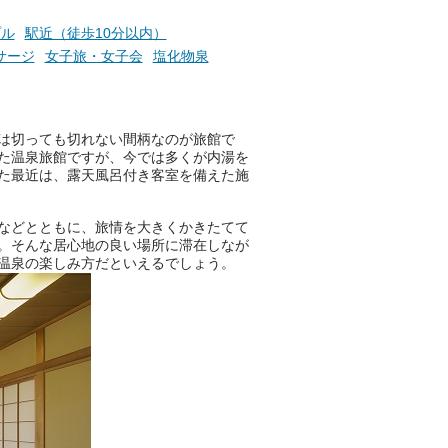
たら素敵ですよね。
プル
駅近（徒歩10分以内）
サージ
女子旅・女子会
塩化物泉
ニフティ温泉の「占いベンチ」
は、そんなあなたの心のつぶや
きをプロの占い師に相談するこ
とができるサービスです。
は切っても切れない間柄なのが旅館で
た温泉旅館ですが、今では多くが内湯を
た最近は、露天風呂付き客室を備えた施
おふろパス会員様なら、この特
などとともに、旅情を大きくかきたてて
別なひとときを「毎月10分無
。そんな居心地の良い場所に滞在しなが
料」でご利用いただけます。
温泉の楽しみ方だといえるでしょう。
お湯で体がほぐれたら、次は占
い師さんとお話しして、心もほ
ぐしてみませんか？