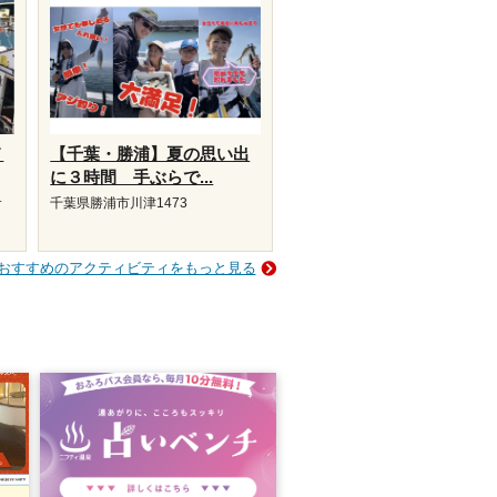
メ
【千葉・勝浦】夏の思い出
に３時間 手ぶらで...
サ
千葉県勝浦市川津1473
おすすめのアクティビティをもっと見る