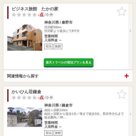
ビジネス旅館 たかの家
お気に入
りに追加
-点
/ 0 件
神奈川県 / 秦野市
渋沢駅586m
渋沢駅より徒歩にて約7分
営業時間
入浴料金 ～
宿泊
旅館
楽天トラベルの宿泊プランを見る
関連情報から探す
かいひん荘鎌倉
お気に入
りに追加
-点
/ 0 件
神奈川県 / 鎌倉市
由比ヶ浜駅100m
由比ヶ浜駅から徒歩1分／海まで徒歩3分。長谷寺大仏まで
徒歩圏内／JR…
営業時間
入浴料金 ～
宿泊
旅館