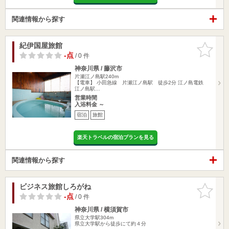
関連情報から探す
紀伊国屋旅館
お気に入
りに追加
-点
/ 0 件
神奈川県 / 藤沢市
片瀬江ノ島駅240m
【電車】 小田急線 片瀬江ノ島駅 徒歩2分 江ノ島電鉄
江ノ島駅…
営業時間
入浴料金 ～
宿泊
旅館
楽天トラベルの宿泊プランを見る
関連情報から探す
ビジネス旅館しろがね
お気に入
りに追加
-点
/ 0 件
神奈川県 / 横須賀市
県立大学駅304m
県立大学駅から徒歩にて約４分