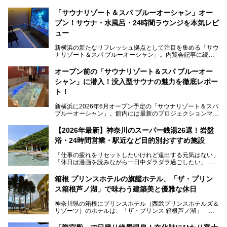
「サウナリゾート＆スパ ブルーオーシャン」オー
プン！サウナ・水風呂・24時間ラウンジを本気レビ
ュー
新横浜の新たなリフレッシュ拠点として注目を集める「サウ
ナリゾート＆スパ ブルーオーシャン」。内覧会記事に続
き、今回は実際に体験してみたリアルな様子をレポートしま
す。サウナや水風呂の気持ちよさはもちろん、リラックスス
オープン前の「サウナリゾート＆スパ ブルーオー
ペースの過ごしやすさまで徹底チェック。新横浜エリアで日
シャン」に潜入！没入型サウナの魅力を徹底レポー
常の疲れをリセットしたい人、ライブやスポーツ観戦遠征組
は必見です。
ト！
新横浜に2026年6月オープン予定の「サウナリゾート＆スパ
ブルーオーシャン」。館内には最新のプロジェクションマッ
ピングが多用され、まるで世界を旅しているかのような圧倒
的な“没入感（イマーシブ）”を体験できます。
【2026年最新】神奈川のスーパー銭湯26選！岩盤
浴・24時間営業・駅近など目的別おすすめ施設
「仕事の疲れをリセットしたいけれど遠出する元気はない」
今回は、そんな大注目の施設に一足先にお邪魔し、その全貌
「休日は漫画を読みながら一日中ダラダラ過ごしたい」
を見学させていただきました！
「子ども連れでも気兼ねなく、家事を忘れてリフレッシュし
たい」
サウナ室の中に咲き誇る桜、魚たちが泳ぐ水風呂、そしてバ
箱根 プリンスホテルの旗艦ホテル、「ザ・プリン
リのビーチを思わせる休憩スペース…。驚きの連続だった館
ス箱根芦ノ湖」で味わう建築美と優雅な休日
そんな「癒やされたい」という願いを叶えてくれるのが、神
内の様子をレポートします！
奈川県のスーパー銭湯。
神奈川県の箱根にプリンスホテル（西武プリンスホテルズ＆
神奈川県には、サウナや岩盤浴、一日中遊べるエンタメ施設
リゾーツ）のホテルは、「ザ・プリンス 箱根芦ノ湖」「芦
など、“非日常”を味わえるスーパー銭湯が数多く揃っていま
ノ湖畔 蛸川温泉 龍宮殿」「箱根湯の花プリンスホテル」
す。しかし、選択肢が多いからこそ「どの施設か迷ってしま
「箱根仙石原プリンスホテル」と4軒あり、今回ご紹介する
う」という人も多いはず。