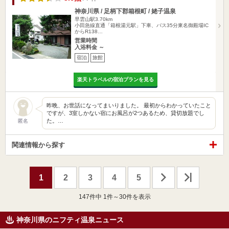
神奈川県 / 足柄下郡箱根町 / 姥子温泉
早雲山駅3.70km
小田急線直通「箱根湯元駅」下車、バス35分東名御殿場IC
からR138…
営業時間
入浴料金 ～
宿泊
旅館
楽天トラベルの宿泊プランを見る
昨晩、お世話になってまいりました。 最初からわかっていたこと
ですが、3室しかない宿にお風呂が2つあるため、貸切放題でし
た。…
匿名
関連情報から探す
1
2
3
4
5
147
件中 1件～30件を表示
神奈川県のニフティ温泉ニュース