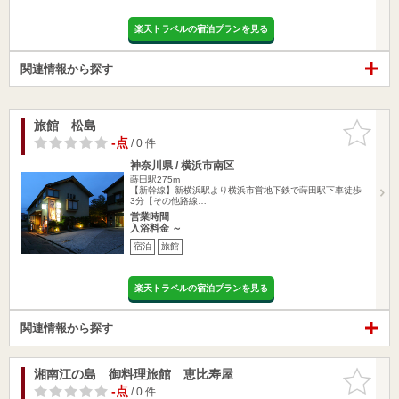
楽天トラベルの宿泊プランを見る
関連情報から探す
旅館 松島
お気に入
りに追加
-点
/ 0 件
神奈川県 / 横浜市南区
蒔田駅275m
【新幹線】新横浜駅より横浜市営地下鉄で蒔田駅下車徒歩
3分【その他路線…
営業時間
入浴料金 ～
宿泊
旅館
楽天トラベルの宿泊プランを見る
関連情報から探す
湘南江の島 御料理旅館 恵比寿屋
お気に入
りに追加
-点
/ 0 件