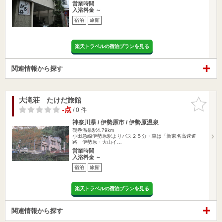
営業時間
入浴料金 ～
宿泊
旅館
楽天トラベルの宿泊プランを見る
関連情報から探す
大滝荘 たけだ旅館
お気に入
りに追加
-点
/ 0 件
神奈川県 / 伊勢原市 / 伊勢原温泉
鶴巻温泉駅4.79km
小田急線伊勢原駅よりバス２５分・車は「新東名高速道
路 伊勢原・大山イ…
営業時間
入浴料金 ～
宿泊
旅館
楽天トラベルの宿泊プランを見る
関連情報から探す