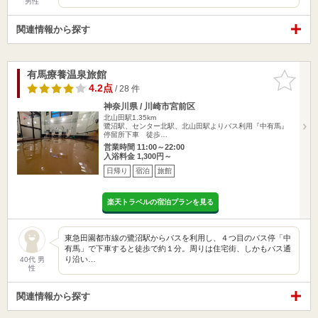
男性
関連情報から探す
有馬療養温泉旅館
お気に入
りに追加
4.2点
/ 28 件
神奈川県 / 川崎市宮前区
北山田駅1.35km
鷺沼駅、センター北駅、北山田駅よりバス利用『中有馬』
停留所下車 徒歩…
営業時間 11:00～22:00
入浴料金 1,300円～
日帰り
宿泊
旅館
楽天トラベルの宿泊プランを見る
東急田園都市線の鷺沼駅からバスを利用し、４つ目のバス停「中
有馬」で下車すると徒歩で約１分。周りは住宅街、しかもバス通
り沿い…
40代 男
性
関連情報から探す