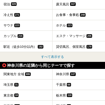
宿泊
露天風呂
509
347
冷え性
お食事・食事処
271
248
サウナ
ホテル
223
223
カップル
エステ・マッサージ
216
206
駅近（徒歩10分以内）
貸切風呂、個室風呂
192
179
すべて表示する
神奈川県の近隣から同じテーマで探す
関東地方 全域
神奈川県
686
147
埼玉県
千葉県
31
66
東京都
栃木県
18
118