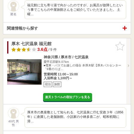
福元館に立ち寄り湯で向かったのですが、お風呂が故障したとい
う事でこちらの中屋旅館さんをご紹介していただきました。 土
曜…
匿名
関連情報から探す
厚木 七沢温泉 福元館
お気に入
りに追加
3.6点
/ 9 件
神奈川県 / 厚木市 / 七沢温泉
愛甲石田駅6.07km
■電車・バスでお越しの場合 本厚木駅【厚木バスセンター
「9番のりば…
営業時間 11:00～15:00
入浴料金 1,100円～
宿泊
旅館
楽天トラベルの宿泊プランを見る
厚木市の奥座敷として知られる、七沢温泉に佇む安政３年（1856
年）に創業した老舗旅館。小説家の小林多喜二が、昭和初期に
滞…
40代 男
性