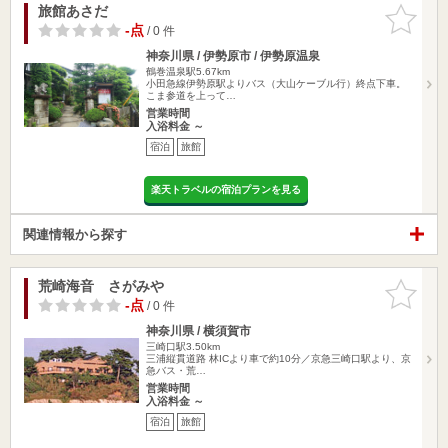
旅館あさだ
お気に入
りに追加
-点
/ 0 件
神奈川県 / 伊勢原市 / 伊勢原温泉
鶴巻温泉駅5.67km
小田急線伊勢原駅よりバス（大山ケーブル行）終点下車。
こま参道を上って…
営業時間
入浴料金 ～
宿泊
旅館
楽天トラベルの宿泊プランを見る
関連情報から探す
荒崎海音 さがみや
お気に入
りに追加
-点
/ 0 件
神奈川県 / 横須賀市
三崎口駅3.50km
三浦縦貫道路 林ICより車で約10分／京急三崎口駅より、京
急バス・荒…
営業時間
入浴料金 ～
宿泊
旅館