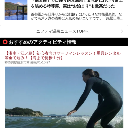
「龍宮殿」で日帰り絶景温泉！文化財にひたり富士
「ザ・プリンス 箱根芦ノ湖」は、その中でもフラッグシッ
を眺める特等席。実は“お泊まり”も最高だった
プ（旗艦）に位置づけられる特別なホテルです。
そこで今回は、神奈川県内の人気施設26選を「安さ」「岩
盤浴・漫画の充実度」「景色の良さ」「高級感」「深夜営
首都圏から日帰りから1泊旅行にぴったりな箱根温泉郷。な
昭和の日本を代表する建築家の一人、村野藤吾が芦ノ湖の畔
業」「駅近」など、目的別に厳選して紹介します。
かでも芦ノ湖の湖畔は人気の高いエリアです。「絶景日帰り
に建てた桃源郷のようなホテルがここ。自家源泉の温泉や、
今の気分にぴったりの施設を見つけて、最高のリフレッシュ
温泉 龍宮殿本館」は、露天風呂から芦ノ湖と富士山の両方
こだわりぬいた食もあわせて、このホテルの魅力をレポート
時間を過ごす参考にしていただけますと幸いです。
が楽しめるまさに眺望自慢の日帰り温泉。
します。
ニフティ温泉ニュースTOPへ
そしてここは全24室の「箱根 芦ノ湖畔蛸川温泉 龍宮殿」と
───
して宿泊もできます。宿泊者は「龍宮殿本館」の営業時間に
提供元：株式会社西武・プリンスホテルズワールドワイド
おすすめのアクティビティ情報
加えて、朝6時からの宿泊者専用時間帯にも「龍宮殿本館」
【PR】
のお風呂が利用できます。
この記事はザ・プリンス 箱根芦ノ湖のPR記事です。
【湘南・江ノ島】初心者向けサーフィンレッスン！用具レンタル
今回は日帰り温泉としての「絶景日帰り温泉 龍宮殿本館
等全て込み！【海まで徒歩１分】
（以下、龍宮殿本館）」と、旅館としての「箱根 芦ノ湖畔
蛸川温泉 龍宮殿（以下、龍宮殿）」の両方の魅力をたっぷ
神奈川県藤沢市片瀬海岸1-13-27
りお伝えします！
ここは箱根神社、九頭龍神社、白龍神社、箱根元宮と箱根の
4つの神社に囲まれたパワースポットです。
───
提供元：株式会社西武・プリンスホテルズワールドワイド
【PR】
この記事は箱根 芦ノ湖畔蛸川温泉 龍宮殿のPR記事です。