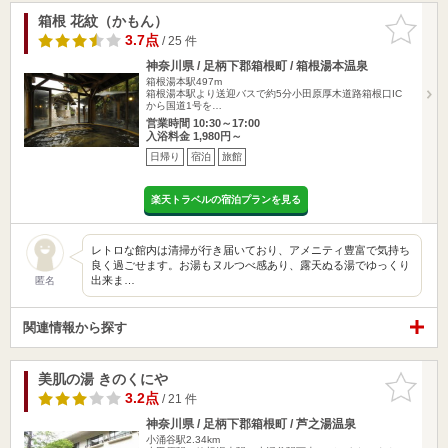
箱根 花紋（かもん）
お気に入
りに追加
3.7点
/ 25 件
神奈川県 / 足柄下郡箱根町 / 箱根湯本温泉
箱根湯本駅497m
箱根湯本駅より送迎バスで約5分小田原厚木道路箱根口IC
から国道1号を…
営業時間 10:30～17:00
入浴料金 1,980円～
日帰り
宿泊
旅館
楽天トラベルの宿泊プランを見る
レトロな館内は清掃が行き届いており、アメニティ豊富で気持ち
良く過ごせます。お湯もヌルつべ感あり、露天ぬる湯でゆっくり
出来ま…
匿名
関連情報から探す
美肌の湯 きのくにや
お気に入
りに追加
3.2点
/ 21 件
神奈川県 / 足柄下郡箱根町 / 芦之湯温泉
小涌谷駅2.34km