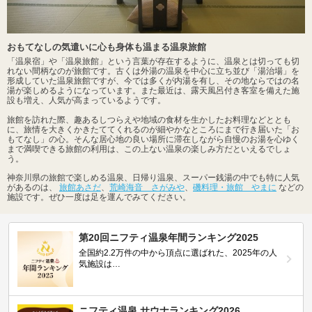
おもてなしの気遣いに心も身体も温まる温泉旅館
「温泉宿」や「温泉旅館」という言葉が存在するように、温泉とは切っても切
れない間柄なのが旅館です。古くは外湯の温泉を中心に立ち並び「湯治場」を
形成していた温泉旅館ですが、今では多くが内湯を有し、その地ならではの名
湯が楽しめるようになっています。また最近は、露天風呂付き客室を備えた施
設も増え、人気が高まっているようです。
旅館を訪れた際、趣あるしつらえや地域の食材を生かしたお料理などととも
に、旅情を大きくかきたててくれるのが細やかなところにまで行き届いた「お
もてなし」の心。そんな居心地の良い場所に滞在しながら自慢のお湯を心ゆく
まで満喫できる旅館の利用は、この上ない温泉の楽しみ方だといえるでしょ
う。
神奈川県の旅館で楽しめる温泉、日帰り温泉、スーパー銭湯の中でも特に人気
があるのは、
旅館あさだ
、
荒崎海音 さがみや
、
磯料理・旅館 やまに
などの
施設です。ぜひ一度は足を運んでみてください。
第20回ニフティ温泉年間ランキング2025
全国約2.2万件の中から頂点に選ばれた、2025年の人
気施設は…
ニフティ温泉 サウナランキング2026