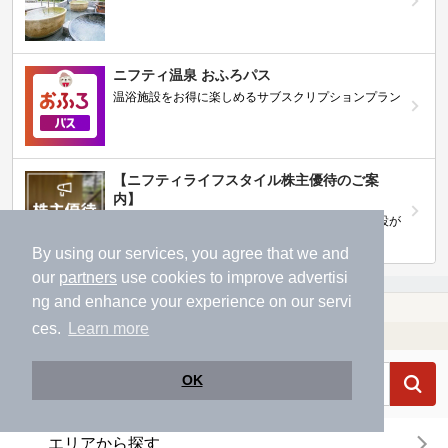
ニフティ温泉 おふろパス
温浴施設をお得に楽しめるサブスクリプションプラン
【ニフティライフスタイル株主優待のご案
内】
株主優待制度で人気の温浴施設に行こう！対象施設が
拡充されました！
By using our services, you agree that we and
our
partners
use cookies to improve advertisi
ng and enhance your experience on our servi
温泉TOP
関東
神奈川県
旅館で楽しめる神奈川県の温泉、日帰り温泉、スーパー銭湯おすすめ
ces.
Learn more
温浴施設を探す
OK
エリアから探す