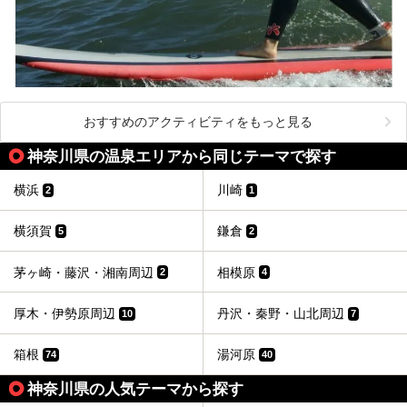
おすすめのアクティビティをもっと見る
神奈川県の温泉エリアから同じテーマで探す
横浜
川崎
2
1
横須賀
鎌倉
5
2
茅ヶ崎・藤沢・湘南周辺
相模原
2
4
厚木・伊勢原周辺
丹沢・秦野・山北周辺
10
7
箱根
湯河原
74
40
神奈川県の人気テーマから探す