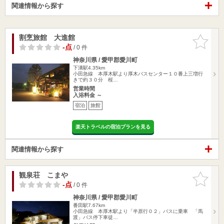
関連情報から探す
割烹旅館 大進館
お気に入
りに追加
-点
/ 0 件
神奈川県 / 愛甲郡愛川町
下溝駅4.35km
小田急線 本厚木駅より厚木バスセンター１０番上三増行
きで約３０分 桜…
営業時間
入浴料金 ～
宿泊
旅館
楽天トラベルの宿泊プランを見る
関連情報から探す
観泉荘 こまや
お気に入
りに追加
-点
/ 0 件
神奈川県 / 愛甲郡愛川町
番田駅7.67km
小田急線 本厚木駅より「半原行０２」バスに乗車 「馬
渡」バス停下車徒…