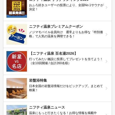
おふろ好きユーザーの投票により、全国No.1サウナが
決定！
ニフティ温泉プレミアムクーポン
ノジマモバイル会員向け 通常よりもお得な「特別価
格」で人気の温泉を満喫できる！
【ニフティ温泉 百名湯2026】
行ってみたい施設に投票してプレゼントを当てよう！
（全10回開催 / 合計260名様）
岩盤浴特集
日本全国の岩盤浴情報だけをピックアップ。まとめて
検索！
ニフティ温泉ニュース
温泉にもっと行きたくなる！お得な情報を掲載中