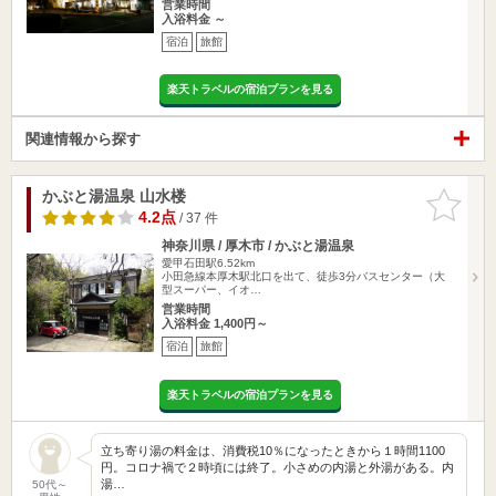
営業時間
入浴料金 ～
宿泊
旅館
楽天トラベルの宿泊プランを見る
関連情報から探す
かぶと湯温泉 山水楼
お気に入
りに追加
4.2点
/ 37 件
神奈川県 / 厚木市 / かぶと湯温泉
愛甲石田駅6.52km
小田急線本厚木駅北口を出て、徒歩3分バスセンター（大
型スーパー、イオ…
営業時間
入浴料金 1,400円～
宿泊
旅館
楽天トラベルの宿泊プランを見る
立ち寄り湯の料金は、消費税10％になったときから１時間1100
円。コロナ禍で２時頃には終了。小さめの内湯と外湯がある。内
湯…
50代～