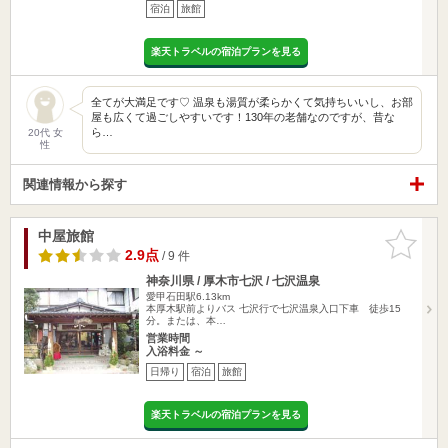
宿泊
旅館
楽天トラベルの宿泊プランを見る
全てが大満足です♡ 温泉も湯質が柔らかくて気持ちいいし、お部
屋も広くて過ごしやすいです！130年の老舗なのですが、昔な
ら…
20代 女
性
関連情報から探す
中屋旅館
お気に入
りに追加
2.9点
/ 9 件
神奈川県 / 厚木市七沢 / 七沢温泉
愛甲石田駅6.13km
本厚木駅前よりバス 七沢行で七沢温泉入口下車 徒歩15
分。または、本…
営業時間
入浴料金 ～
日帰り
宿泊
旅館
楽天トラベルの宿泊プランを見る