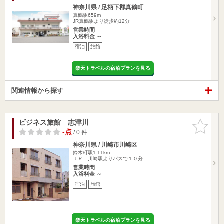
神奈川県 / 足柄下郡真鶴町
真鶴駅659m
JR真鶴駅より徒歩約12分
営業時間
入浴料金 ～
宿泊
旅館
楽天トラベルの宿泊プランを見る
関連情報から探す
ビジネス旅館 志津川
お気に入
りに追加
-点
/ 0 件
神奈川県 / 川崎市川崎区
鈴木町駅1.11km
ＪＲ 川崎駅よりバスで１０分
営業時間
入浴料金 ～
宿泊
旅館
楽天トラベルの宿泊プランを見る