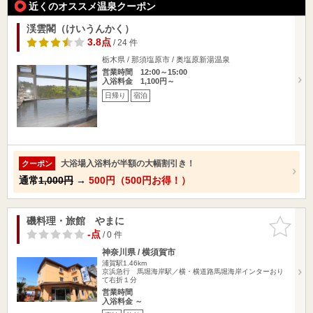
近くのオススメ温泉クーポン
渓雲閣（けいうんかく）
3.8点
/ 24 件
栃木県 / 那須塩原市 / 奥塩原新湯温泉
営業時間 12:00～15:00
入浴料金 1,100円～
日帰り
宿泊
大浴場入浴料が半額の大幅割引き！
クーポン
通常
1,000円
→
500円（500円お得！）
磯料理・旅館 やまに
お気に入
りに追加
-点
/ 0 件
神奈川県 / 横須賀市
浦賀駅1.46km
京浜急行 馬堀海岸駅／横・横道路馬堀海岸インターおり
て右折１分
営業時間
入浴料金 ～