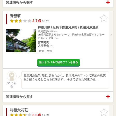
関連情報から探す
青巒荘
お気に入
りに追加
2.7点
/ 8 件
神奈川県 / 足柄下郡湯河原町 / 奥湯河原温泉
湯河原駅4.09km
JR湯河原駅よりタクシーで、約8分東名高速厚木インター
チェンジで降り…
営業時間
入浴料金 ～
宿泊
旅館
楽天トラベルの宿泊プランを見る
奥湯河原温泉 3回は訪れたかな、奥湯河原のファンで家族の肌荒
れが酷くなるとこちらに来ます。 今まで訪れた関東の温…
30代 女
性
関連情報から探す
箱根六花荘
お気に入
りに追加
3.6点
/ 7 件