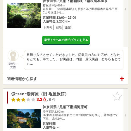
神奈川県 / 足柄下郡箱根町 / 箱根湯本温泉
箱根湯本駅608m
箱根登山 箱根湯本駅より徒歩6分小田原厚木道路小田原I
Cより国道1号…
営業時間 13:00～22:00
入浴料金 2,200円～
日帰り
宿泊
旅館
楽天トラベルの宿泊プランを見る
日帰り入浴させていただきました。従業員の方の対応が、どなた
もとても丁寧でした。 お風呂は、内湯、露天風呂、どちらもとて
も…
50代～
女性
関連情報から探す
巛ｰsenｰ湯河原（旧 亀屋旅館）
お気に入
りに追加
3.3点
/ 9 件
神奈川県 / 足柄下郡湯河原町
湯河原駅2.62km
JR東海道線湯河原駅でバス2番線に乗り換え、藤木橋にて
下車、徒歩2分…
営業時間
入浴料金 ～