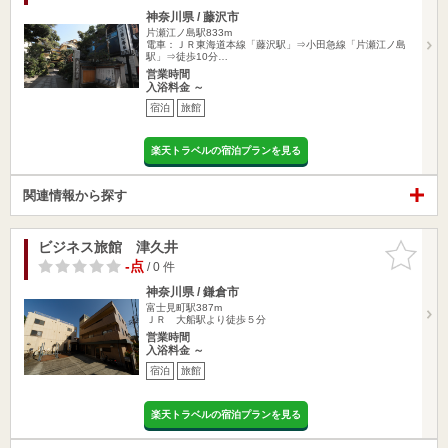
神奈川県 / 藤沢市
片瀬江ノ島駅833m
電車：ＪＲ東海道本線「藤沢駅」⇒小田急線「片瀬江ノ島
駅」⇒徒歩10分…
営業時間
入浴料金 ～
宿泊
旅館
楽天トラベルの宿泊プランを見る
関連情報から探す
ビジネス旅館 津久井
お気に入
りに追加
-点
/ 0 件
神奈川県 / 鎌倉市
富士見町駅387m
ＪＲ 大船駅より徒歩５分
営業時間
入浴料金 ～
宿泊
旅館
楽天トラベルの宿泊プランを見る