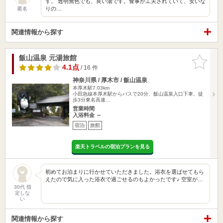
す。 透明無色でも、良い湯です。食事が工夫されていて、安いな
りの…
匿名
関連情報から探す
飯山温泉 元湯旅館
お気に入
りに追加
4.1点
/ 16 件
神奈川県 / 厚木市 / 飯山温泉
本厚木駅7.03km
小田急線本厚木駅からバスで20分、飯山温泉入口下車、徒
歩3分東名高速…
営業時間
入浴料金 ～
宿泊
旅館
楽天トラベルの宿泊プランを見る
初めてお泊まりに行かせていただきました。浴衣を選ばせてもら
えたので気に入った浴衣で過ごせるのもよかったです♪ 空室が…
30代 指
定しな
い
関連情報から探す