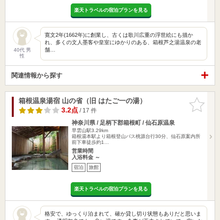
楽天トラベルの宿泊プランを見る
寛文2年(1662年)に創業し、古くは歌川広重の浮世絵にも描か
れ、多くの文人墨客や皇室にゆかりのある、箱根芦之湯温泉の老
舗…
40代 男
性
関連情報から探す
箱根温泉湯宿 山の省（旧 はたご一の湯）
お気に入
りに追加
3.2点
/ 17 件
神奈川県 / 足柄下郡箱根町 / 仙石原温泉
早雲山駅3.29km
箱根湯本駅より箱根登山バス桃源台行30分、仙石原案内所
前下車徒歩約1…
営業時間
入浴料金 ～
宿泊
旅館
楽天トラベルの宿泊プランを見る
格安で、ゆっくり泊まれて、確か貸し切り状態もありだと思いま