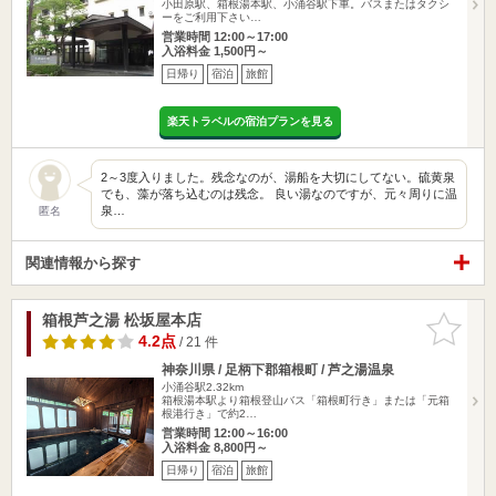
小田原駅、箱根湯本駅、小涌谷駅下車。バスまたはタクシ
ーをご利用下さい…
営業時間 12:00～17:00
入浴料金 1,500円～
日帰り
宿泊
旅館
楽天トラベルの宿泊プランを見る
2～3度入りました。残念なのが、湯船を大切にしてない。硫黄泉
でも、藻が落ち込むのは残念。 良い湯なのですが、元々周りに温
泉…
匿名
関連情報から探す
箱根芦之湯 松坂屋本店
お気に入
りに追加
4.2点
/ 21 件
神奈川県 / 足柄下郡箱根町 / 芦之湯温泉
小涌谷駅2.32km
箱根湯本駅より箱根登山バス「箱根町行き」または「元箱
根港行き」で約2…
営業時間 12:00～16:00
入浴料金 8,800円～
日帰り
宿泊
旅館