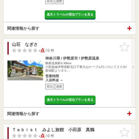
宿泊
旅館
楽天トラベルの宿泊プランを見る
関連情報から探す
山荘 なぎさ
お気に入
りに追加
-点
/ 0 件
神奈川県 / 伊勢原市 / 伊勢原温泉
鶴巻温泉駅4.98km
小田急線伊勢原駅北口下車大山ケーブル行バスにて２０分/
新宿駅より８０…
営業時間
入浴料金 ～
宿泊
旅館
楽天トラベルの宿泊プランを見る
関連情報から探す
Ｔａｂｉｓｔ みよし旅館 小田原 真鶴
お気に入
りに追加
-点
/ 0 件