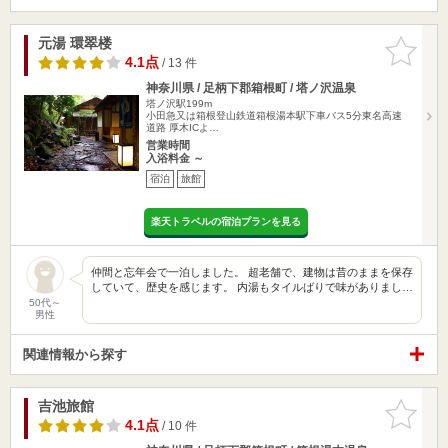
元湯 環翠楼
お気に入
りに追加
4.1点
/ 13 件
神奈川県 / 足柄下郡箱根町 / 塔ノ沢温泉
塔ノ沢駅199m
小田急又は箱根登山鉄道箱根湯本駅下車バス5分東名高速
道路 厚木ICよ…
営業時間
入浴料金 ～
宿泊
旅館
楽天トラベルの宿泊プランを見る
仲間と忘年会で一泊しました。 超老舗で、建物は昔のままを保存
していて、歴史を感じます。 内湯もタイルばりで味がありまし…
50代～
男性
関連情報から探す
吉池旅館
お気に入
りに追加
4.1点
/ 10 件