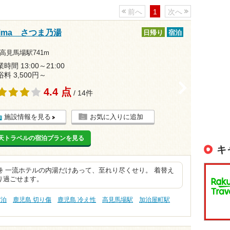
前へ
1
次へ
shima さつま乃湯
日帰り
宿泊
高見馬場駅741m
時間 13:00～21:00
浴料 3,500円～
>
4.4 点
/ 14件
施設情報を見る
お気に入りに追加
天トラベルの宿泊プランを見る
キ
 一流ホテルの内湯だけあって、至れり尽くせり。 着替え
り過ごせます。
宿泊
鹿児島 切り傷
鹿児島 冷え性
高見馬場駅
加治屋町駅