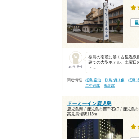
桜島の南麓に湧く古里温泉郷
建ての大型ホテル。土曜日の
40代 男性
ト…
関連情報
桜島 宿泊
桜島 切り傷
桜島 
二中通駅
鴨池駅
ドーミーイン鹿児島
鹿児島県 / 鹿児島市西千石町 / 鹿児島市
高見馬場駅118m