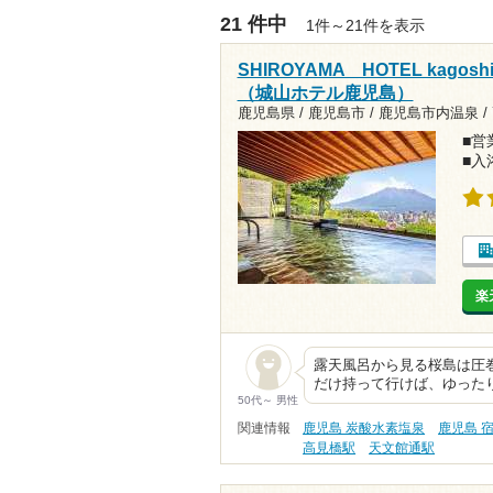
21 件中
1件～21件を表示
SHIROYAMA HOTEL kago
（城山ホテル鹿児島）
鹿児島県 / 鹿児島市 / 鹿児島市内温泉 /
■営業
■入
楽
露天風呂から見る桜島は圧巻
だけ持って行けば、ゆった
50代～ 男性
関連情報
鹿児島 炭酸水素塩泉
鹿児島 
高見橋駅
天文館通駅