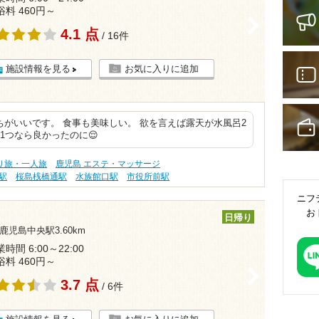
浴料 460円～
>
4.1 点
/ 16件
施設情報を見る
お気に入りに追加
がいいです。 食事も美味しい。 欲を言えば露天が水風呂2
1つなら良かったのに😌
り旅・一人旅
鹿児島 エステ・マッサージ
駅
桜島桟橋通駅
水族館口駅
市役所前駅
ニフ
お
日帰り
鹿児島中央駅3.60km
時間 6:00～22:00
浴料 460円～
>
3.7 点
/ 6件