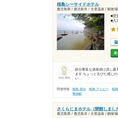
桜島シーサイドホテル
鹿児島県 / 鹿児島市 / 古里温泉 /
騎射場駅
■営業
■入
楽
鉄分豊富な源泉掛け流し露
ます ちょっと古びた感じの
30代 男性
い…
関連情報
桜島 宿泊
桜島 アトピー
桜島
鴨池駅
さくらじまホテル（閉館しまし
鹿児島県 / 鹿児島市 / 古里温泉 /
騎射場駅