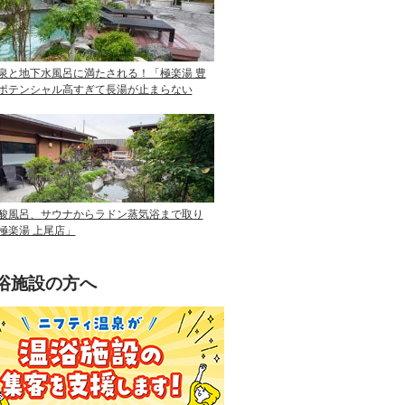
泉と地下水風呂に満たされる！「極楽湯 豊
ポテンシャル高すぎて長湯が止まらない
酸風呂、サウナからラドン蒸気浴まで取り
極楽湯 上尾店」
浴施設の方へ
ニフティ温泉を使って手軽に集