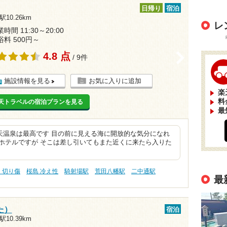
日帰り
宿泊
10.26km
レ
時間 11:30～20:00
浴料 500円～
4.8 点
>
/ 9件
施設情報を見る
お気に入りに追加
楽
料
天トラベルの宿泊プランを見る
最
天温泉は最高です 目の前に見える海に開放的な気分になれ
ホテルですが そこは差し引いてもまた近くに来たら入りた
 切り傷
桜島 冷え性
騎射場駅
荒田八幡駅
二中通駅
最
た）
宿泊
10.39km