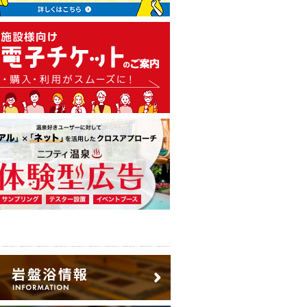
温泉・日帰り温泉・スーパー銭
広告出稿のご案内