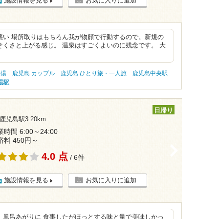
施設情報を見る
お気に入りに追加
悪い 場所取りはもちろん我が物顔で行動するので。新規の
くさと上がる感じ。 温泉はすごくよいのに残念です。 大
の湯
鹿児島 カップル
鹿児島 ひとり旅・一人旅
鹿児島中央駅
場駅
日帰り
鹿児島駅3.20km
時間 6:00～24:00
浴料 450円～
>
4.0 点
/ 6件
施設情報を見る
お気に入りに追加
。風呂あがりに 食事したがほっとする味と量で美味しかっ