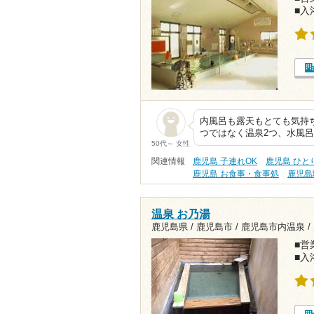
■入
内風呂も露天もとても気持ち
つではなく温泉2つ、水風呂
50代～ 女性
関連情報
鹿児島 子連れOK
鹿児島 ひと
鹿児島 お食事・食事処
鹿児島
温泉 お乃湯
鹿児島県 / 鹿児島市 / 鹿児島市内温泉 /
■営業
■入