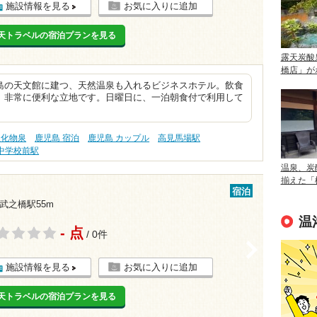
施設情報を見る
お気に入りに追加
天トラベルの宿泊プランを見る
露天炭酸
橋店」が
島の天文館に建つ、天然温泉も入れるビジネスホテル。飲食
、非常に便利な立地です。日曜日に、一泊朝食付で利用して
塩化物泉
鹿児島 宿泊
鹿児島 カップル
高見馬場駅
中学校前駅
温泉、炭
揃えた「
宿泊
武之橋駅55m
温
- 点
/ 0件
>
施設情報を見る
お気に入りに追加
天トラベルの宿泊プランを見る