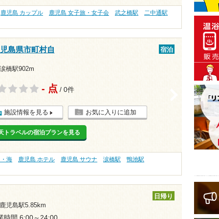
鹿児島 カップル
鹿児島 女子旅・女子会
武之橋駅
二中通駅
鹿児島県市町村自
宿泊
涙橋駅902m
- 点
/ 0件
>
施設情報を見る
お気に入りに追加
天トラベルの宿泊プランを見る
る・海
鹿児島 ホテル
鹿児島 サウナ
涙橋駅
鴨池駅
日帰り
鹿児島駅5.85km
時間 6:00～24:00