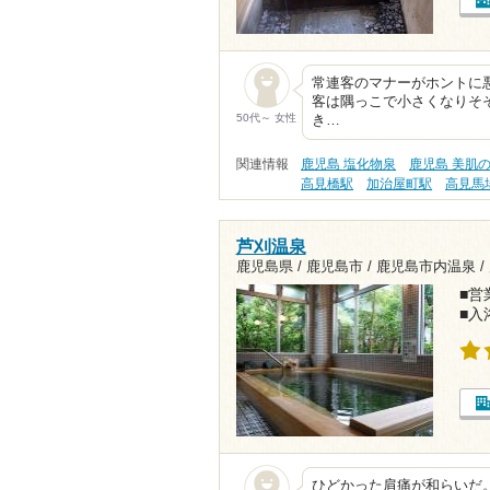
常連客のマナーがホントに
客は隅っこで小さくなりそそ
50代～ 女性
き…
関連情報
鹿児島 塩化物泉
鹿児島 美肌
高見橋駅
加治屋町駅
高見馬
芦刈温泉
鹿児島県 / 鹿児島市 / 鹿児島市内温泉 /
■営業
■入
ひどかった肩痛が和らいだ