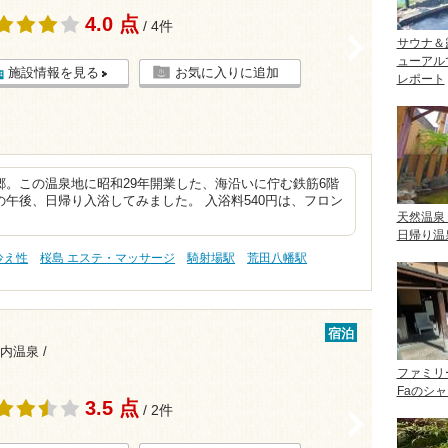
4.0 点
/ 4件
>
サウナ＆
ューアル
施設情報を見る
お気に入りに追加
レポート
。この温泉地に昭和29年開業した、海沿いに佇む鉄筋6階
午後、日帰り入浴してみました。 入浴料540円は、フロン
天然温泉
日帰り温
冷え性
桜島 エステ・マッサージ
騎射場駅
荒田八幡駅
宿泊
内温泉 /
ファミリ
Faのシ
3.5 点
/ 2件
>