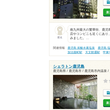
楽
南九州最大の繁華街、鹿児
店やコンビニも近くにあり
匿名
みました。…
関連情報
鹿児島 炭酸水素塩泉
鹿児島 
加治屋町駅
天文館通駅
甲東
シェラトン鹿児島
鹿児島県 / 鹿児島市 / 鹿児島市内温泉 /
楽