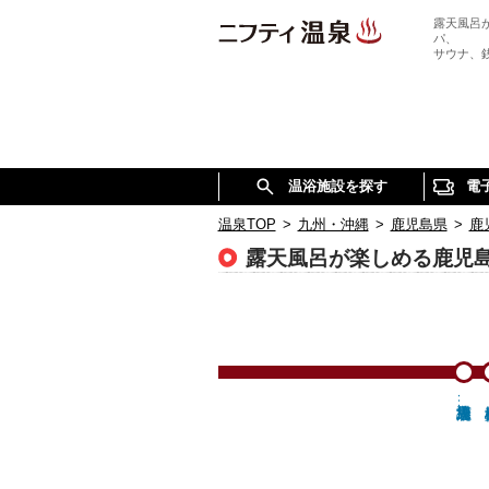
露天風呂
パ、
サウナ、
温浴施設を探す
電
温泉TOP
>
九州・沖縄
>
鹿児島県
>
鹿
露天風呂が楽しめる鹿児
鹿児島市唐湊線…