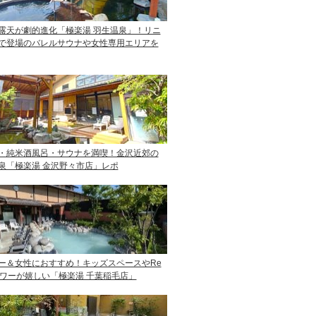
露天が劇的進化「極楽湯 羽生温泉」！リニ
で登場のバレルサウナや女性専用エリアを
・純米酒風呂・サウナを満喫！金沢近郊の
泉「極楽湯 金沢野々市店」レポ
ー＆女性におすすめ！キッズスペースやRe
ャワーが嬉しい「極楽湯 千葉稲毛店」