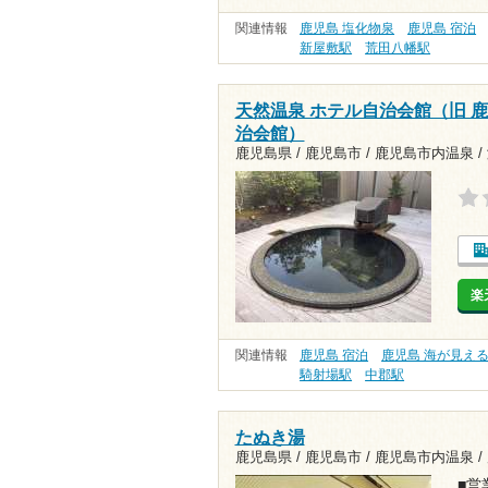
関連情報
鹿児島 塩化物泉
鹿児島 宿泊
新屋敷駅
荒田八幡駅
天然温泉 ホテル自治会館（旧 
治会館）
鹿児島県 / 鹿児島市 / 鹿児島市内温泉 /
楽
関連情報
鹿児島 宿泊
鹿児島 海が見え
騎射場駅
中郡駅
たぬき湯
鹿児島県 / 鹿児島市 / 鹿児島市内温泉 /
■営業