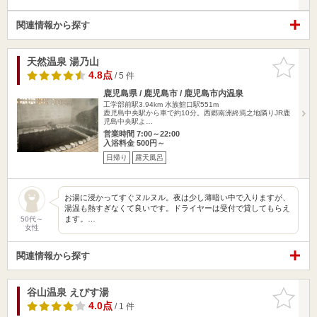
関連情報から探す
天然温泉 湯乃山
お気に入
りに追加
4.8点
/ 5 件
鹿児島県 / 鹿児島市 / 鹿児島市内温泉
工学部前駅3.94km
水族館口駅551m
鹿児島中央駅から車で約10分。西郷南洲終焉之地隣りJR鹿
児島中央駅よ…
営業時間 7:00～22:00
入浴料金 500円～
日帰り
露天風呂
お湯に浸かってすぐヌルヌル。夜は少し薄暗い中で入りますが、
湯温も熱すぎなくて良いです。ドライヤーは受付で貸してもらえ
ます。…
50代～
女性
関連情報から探す
谷山温泉 えびす湯
お気に入
りに追加
4.0点
/ 1 件