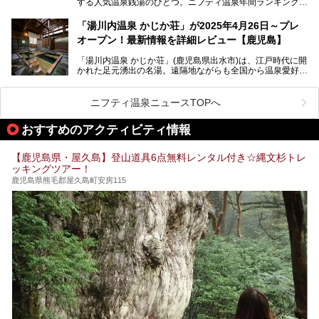
する人気温泉銭湯のひとつ。ニフティ温泉年間ランキング2
025では、鹿児島県総合第4位を獲得。年中無休かつ24時間
営業なので、就寝前の入浴や寝起き一番の朝湯など利便性が
「湯川内温泉 かじか荘」が2025年4月26日～プレ
抜群！ 多くの常連客やファンでいつも賑わっています。し
オープン！最新情報を詳細レビュー【鹿児島】
かし建物の老朽化に伴い、2026年2月28日24時をもって休
業。現在の施設を取り壊し・同じ場所に新築するため、再開
「湯川内温泉 かじか荘」(鹿児島県出水市)は、江戸時代に開
は約2年後を予定しています。
かれた足元湧出の名湯。遠隔地ながらも全国から温泉愛好家
が訪れ、温泉ファンなら一度は入ってみたい憧れの温泉とも
今回は2025年の年末に訪問・現地体験し、一本桜温泉セン
いえる存在です。2023年にいったん閉館しましたが、その
ターの“現在”を緊急レポートします！
後経営が変わり、復旧作業を実施。2025年4月26日に日帰
ニフティ温泉ニュースTOPへ
り入浴施設としてプレオープンしました。
おすすめのアクティビティ情報
筆者自身、閉館中もボランティア作業や取材等で数回現地へ
【鹿児島県・屋久島】登山道具6点無料レンタル付き☆縄文杉トレ
乗り込みましたが、今回もオープン前日から初日にかけて現
ッキングツアー！
地訪問。リニューアルした浴室・最新情報を中心に、以前と
の相違点や注意事項などを詳細レビューします。
鹿児島県熊毛郡屋久島町安房115