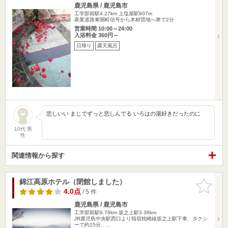
鹿児島県 / 鹿児島市
工学部前駅4.27km
上塩屋駅807m
産業道路東開町信号から木材団地へ車で2分
営業時間 10:00～24:00
入浴料金 360円～
日帰り
露天風呂
悲しいい まじでずっと悲しんでる いろはの湯好きだったのに
10代 男
性
関連情報から探す
錦江高原ホテル（閉館しました）
お気に入
りに追加
4.0点
/ 5 件
鹿児島県 / 鹿児島市
工学部前駅9.78km
坂之上駅3.36km
JR鹿児島中央駅西口より指宿枕崎線坂之上駅下車、タクシ
ーで約15分、…