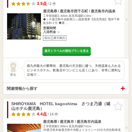
りに追加
3.5点
/ 2 件
鹿児島県 / 鹿児島市西千石町 / 鹿児島市内温泉
工学部前駅2.49km
高見馬場駅118m
◆ＪＲ鹿児島中央駅東口→路面電車【高見馬場】電停下車
徒歩約２分 ◆鹿…
営業時間
入浴料金 ～
宿泊
露天風呂
楽天トラベルの宿泊プランを見る
南九州最大の繁華街、鹿児島の天文館に建つ、天然温泉も入れる
ビジネスホテル。飲食店やコンビニも近くにあり、非常に便利な
立地で…
匿名
関連情報から探す
SHIROYAMA HOTEL kagoshima さつま乃湯（城
お気に入
山ホテル鹿児島）
りに追加
4.4点
/ 14 件
鹿児島県 / 鹿児島市 / 鹿児島市内温泉
工学部前駅2.89km
高見馬場駅741m
JR鹿児島本線鹿児島中央駅よりタクシー10分九州自動車道