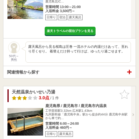
鹿児島北IC…
営業時間 13:00～21:00
入浴料金 3,500円～
日帰り
宿泊
露天風呂
楽天トラベルの宿泊プランを見る
露天風呂から見る桜島は圧巻 一流ホテルの内湯だけあって、至れ
り尽くせり。 着替えだけ持って行けば、ゆったり過ごせます。
50代～
男性
関連情報から探す
天然温泉かいせい乃湯
お気に入
りに追加
3.0点
/ 1 件
鹿児島県 / 鹿児島市 / 鹿児島市内温泉
工学部前駅3.32km
広木駅1.43km
九州新幹線「鹿児島中央」駅から徒歩約44分 鹿児島中央駅
から車で約…
営業時間 6:00～24:00
入浴料金 460円～
日帰り
露天風呂