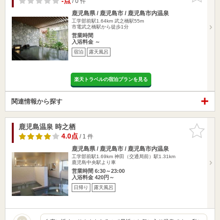
-点
/ 0 件
鹿児島県 / 鹿児島市 / 鹿児島市内温泉
工学部前駅1.64km
武之橋駅55m
市電武之橋駅から徒歩1分
営業時間
入浴料金 ～
宿泊
露天風呂
楽天トラベルの宿泊プランを見る
関連情報から探す
鹿児島温泉 時之栖
お気に入
りに追加
4.0点
/ 1 件
鹿児島県 / 鹿児島市 / 鹿児島市内温泉
工学部前駅1.69km
神田（交通局前）駅1.31km
鹿児島中央駅より車
営業時間 6:30～23:00
入浴料金 420円～
日帰り
露天風呂