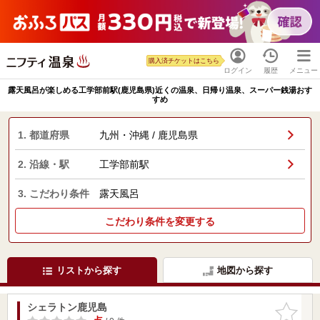
購入済チケットはこちら
ログイン
履歴
メニュー
露天風呂が楽しめる工学部前駅(鹿児島県)近くの温泉、日帰り温泉、スーパー銭湯おす
すめ
1. 都道府県
九州・沖縄 / 鹿児島県
2. 沿線・駅
工学部前駅
3. こだわり条件
露天風呂
こだわり条件を変更する
リストから探す
地図から探す
シェラトン鹿児島
お気に入
りに追加