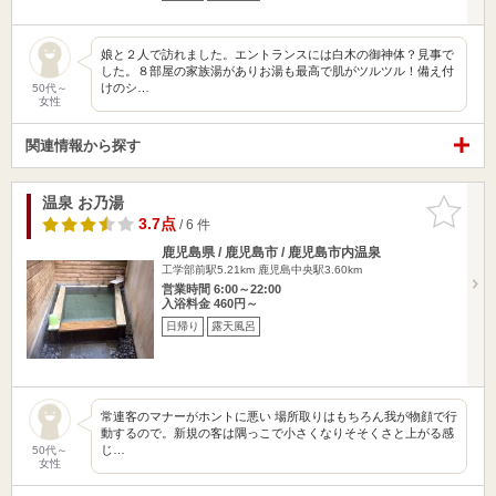
娘と２人で訪れました。エントランスには白木の御神体？見事で
した。８部屋の家族湯がありお湯も最高で肌がツルツル！備え付
けのシ…
50代～
女性
関連情報から探す
温泉 お乃湯
お気に入
りに追加
3.7点
/ 6 件
鹿児島県 / 鹿児島市 / 鹿児島市内温泉
工学部前駅5.21km
鹿児島中央駅3.60km
営業時間 6:00～22:00
入浴料金 460円～
日帰り
露天風呂
常連客のマナーがホントに悪い 場所取りはもちろん我が物顔で行
動するので。新規の客は隅っこで小さくなりそそくさと上がる感
じ…
50代～
女性