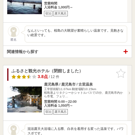
営業時間
入浴料金 1,000円～
宿泊
露天風呂
なんといっても、桜島の大眺望が素晴らしい温泉です。見飽きな
い絶景です。
匿名
関連情報から探す
ふるさと観光ホテル（閉館しました）
お気に入
りに追加
3.8点
/ 12 件
鹿児島県 / 鹿児島市 / 古里温泉
工学部前駅11.07km
騎射場駅10.15km
桜島港よりタクシーかシャトルバスで15分、鹿児島市内か
ら市電、フェリ…
営業時間 6:00～22:00
入浴料金 1,050円～
宿泊
露天風呂
混浴露天大浴場に入る際、白衣を着用する変った温泉です。パワ
スポです。