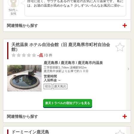
自宅に近く、サウナもあるので最近のお気に入り温泉です。 私に
は、お湯の温度が高めかなぁ？ 少しずついろんなお風呂に浸か…
50代～
女性
関連情報から探す
天然温泉 ホテル自治会館（旧 鹿児島県市町村自治会
お気に入
館）
りに追加
-点
/ 0 件
鹿児島県 / 鹿児島市 / 鹿児島市内温泉
工学部前駅1.74km
涙橋駅902m
鹿児島中央駅よりお車で約１０分
営業時間
入浴料金 ～
宿泊
露天風呂
楽天トラベルの宿泊プランを見る
関連情報から探す
ドーミーイン鹿児島
お気に入