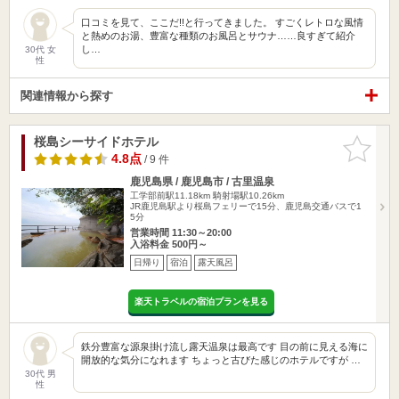
口コミを見て、ここだ!!と行ってきました。 すごくレトロな風情
と熱めのお湯、豊富な種類のお風呂とサウナ……良すぎて紹介
し…
30代 女
性
関連情報から探す
桜島シーサイドホテル
お気に入
りに追加
4.8点
/ 9 件
鹿児島県 / 鹿児島市 / 古里温泉
工学部前駅11.18km
騎射場駅10.26km
JR鹿児島駅より桜島フェリーで15分、鹿児島交通バスで1
5分
営業時間 11:30～20:00
入浴料金 500円～
日帰り
宿泊
露天風呂
楽天トラベルの宿泊プランを見る
鉄分豊富な源泉掛け流し露天温泉は最高です 目の前に見える海に
開放的な気分になれます ちょっと古びた感じのホテルですが …
30代 男
性