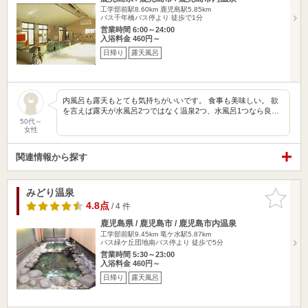
工学部前駅8.60km
鹿児島駅5.85km
バス千年橋バス停より 徒歩で1分
営業時間 6:00～24:00
入浴料金 460円～
日帰り
露天風呂
内風呂も露天もとても気持ちがいいです。 食事も美味しい。 欲
を言えば露天が水風呂2つではなく温泉2つ、水風呂1つなら良…
50代～
女性
関連情報から探す
みどり温泉
お気に入
りに追加
4.8点
/ 4 件
鹿児島県 / 鹿児島市 / 鹿児島市内温泉
工学部前駅9.45km
竜ケ水駅5.87km
バス緑ケ丘団地南バス停より 徒歩で5分
営業時間 5:30～23:00
入浴料金 460円～
日帰り
露天風呂