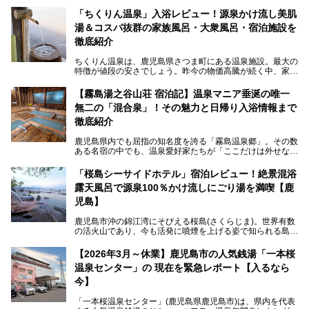
「ちくりん温泉」入浴レビュー！源泉かけ流し美肌
湯＆コスパ抜群の家族風呂・大衆風呂・宿泊施設を
徹底紹介
ちくりん温泉は、鹿児島県さつま町にある温泉施設。最大の
特徴が値段の安さでしょう。昨今の物価高騰が続く中、家族
風呂1室1時間900円・大衆風呂大人1人300円、宿泊大人1人
4,000円～、と驚くべき価格を維持。
【霧島湯之谷山荘 宿泊記】温泉マニア垂涎の唯一
無二の「混合泉」！その魅力と日帰り入浴情報まで
さらに、源泉100％かけ流しのツルツル美肌湯を堪能できる
点にも注目すべき。30年以上全国の温泉を巡った筆者の経
徹底紹介
験上、穴場中の穴場と言っても決して過言ではありません。
鹿児島県内でも屈指の知名度を誇る「霧島温泉郷」。その数
今回は「ちくりん温泉」の家族風呂・大衆風呂・宿泊施設に
ある名宿の中でも、温泉愛好家たちが「ここだけは外せな
ついて、徹底レビューします！
い」と熱い視線を送るのが「霧島湯之谷山荘（以下：湯之谷
山荘）」です。
「桜島シーサイドホテル」宿泊レビュー！絶景混浴
露天風呂で源泉100％かけ流しにごり湯を満喫【鹿
最大の魅力は、ここでしか体験できない絶妙なバランスの
「自噴混合泉」。今回は、その極上の湯を心ゆくまで堪能す
児島】
べく宿泊し、実際に感じたお湯のちからと宿の魅力を詳しく
レポートします。
鹿児島市沖の錦江湾にそびえる桜島(さくらじま)。世界有数
の活火山であり、今も活発に噴煙を上げる姿で知られる島で
また、気軽に立ち寄りたい方のための「日帰り入浴情報」も
す。「桜島シーサイドホテル」は桜島の南端付近に佇むリゾ
併せて解説。温泉マニアをも唸らせる“生きたお湯”の正体に
ートホテル。最大の魅力が、錦江湾に面した絶景混浴露天風
【2026年3月～休業】鹿児島市の人気銭湯「一本桜
迫ります。
呂でしょう。源泉100％かけ流しのにごり湯は、多くの温泉
温泉センター」の 現在を緊急レポート【入るなら
ファンを魅了する存在です。
今】
今回筆者自ら宿泊。桜島シーサイドホテルの“温泉”はじめ、
食事やアクセスなど詳細レビューします。
「一本桜温泉センター」(鹿児島県鹿児島市)は、県内を代表