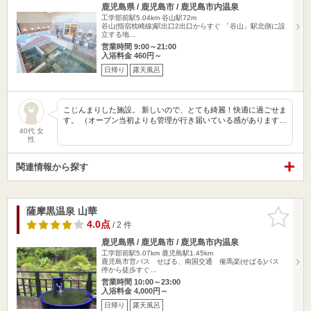
鹿児島県 / 鹿児島市 / 鹿児島市内温泉
工学部前駅5.04km
谷山駅72m
谷山(指宿枕崎線)駅出口2出口からすぐ 「谷山」駅北側に設
立する地…
営業時間 9:00～21:00
入浴料金 460円～
日帰り
露天風呂
こじんまりした施設。 新しいので、とても綺麗！快適に過ごせま
す。 （オープン当初よりも管理が行き届いている感があります…
40代 女
性
関連情報から探す
薩摩黒温泉 山華
お気に入
りに追加
4.0点
/ 2 件
鹿児島県 / 鹿児島市 / 鹿児島市内温泉
工学部前駅5.07km
鹿児島駅1.45km
鹿児島市営バス せばる、南国交通 催馬楽(せばる)バス
停から徒歩すぐ…
営業時間 10:00～23:00
入浴料金 4,000円～
日帰り
露天風呂