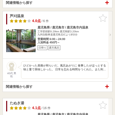
関連情報から探す
芦刈温泉
お気に入
りに追加
4.0点
/ 6 件
鹿児島県 / 鹿児島市 / 鹿児島市内温泉
工学部前駅6.29km
鹿児島駅3.20km
九州自動車道鹿児島北ICより約5分
営業時間 6:00～24:00
入浴料金 450円～
日帰り
露天風呂
ひどかった肩痛が和らいだ。風呂あがりに 食事したがほっとする
味と量で美味しかった。 日常を忘れる時間をつくれた。また利…
40代 男
性
関連情報から探す
たぬき湯
お気に入
りに追加
4.1点
/ 16 件
鹿児島県 / 鹿児島市 / 鹿児島市内温泉