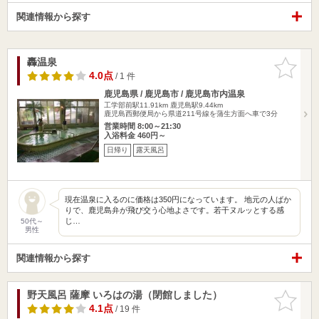
関連情報から探す
轟温泉
お気に入
りに追加
4.0点
/ 1 件
鹿児島県 / 鹿児島市 / 鹿児島市内温泉
工学部前駅11.91km
鹿児島駅9.44km
鹿児島西郵便局から県道211号線を蒲生方面へ車で3分
営業時間 8:00～21:30
入浴料金 460円～
日帰り
露天風呂
現在温泉に入るのに価格は350円になっています。 地元の人ばか
りで、鹿児島弁が飛び交う心地よさです。若干ヌルッとする感
じ…
50代～
男性
関連情報から探す
野天風呂 薩摩 いろはの湯（閉館しました）
お気に入
りに追加
4.1点
/ 19 件