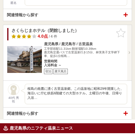
匿名
関連情報から探す
さくらじまホテル（閉館しました）
お気に入
りに追加
4.0点
/ 4 件
鹿児島県 / 鹿児島市 / 古里温泉
工学部前駅11.31km
騎射場駅10.39km
鹿児島交通バスで古里温泉行き15分、林芙美子文学碑下
車、徒歩1分桜島…
営業時間
入浴料金 ～
宿泊
露天風呂
桜島の南麓に湧く古里温泉郷。この温泉地に昭和29年開業した、
海沿いに佇む鉄筋6階建ての大型ホテル。土曜日の午後、日帰り
入浴…
40代 男
性
関連情報から探す
鹿児島県のニフティ温泉ニュース