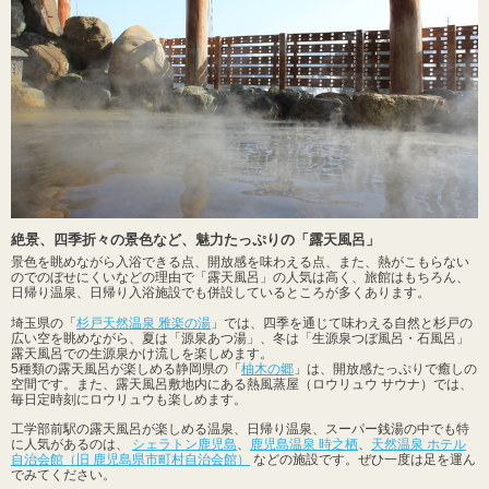
絶景、四季折々の景色など、魅力たっぷりの「露天風呂」
景色を眺めながら入浴できる点、開放感を味わえる点、また、熱がこもらない
のでのぼせにくいなどの理由で「露天風呂」の人気は高く、旅館はもちろん、
日帰り温泉、日帰り入浴施設でも併設しているところが多くあります。
埼玉県の「
杉戸天然温泉 雅楽の湯
」では、四季を通じて味わえる自然と杉戸の
広い空を眺めながら、夏は「源泉あつ湯」、冬は「生源泉つぼ風呂・石風呂」
露天風呂での生源泉かけ流しを楽しめます。
5種類の露天風呂が楽しめる静岡県の「
柚木の郷
」は、開放感たっぷりで癒しの
空間です。また、露天風呂敷地内にある熱風蒸屋（ロウリュウ サウナ）では、
毎日定時刻にロウリュウも楽しめます。
工学部前駅の露天風呂が楽しめる温泉、日帰り温泉、スーパー銭湯の中でも特
に人気があるのは、
シェラトン鹿児島
、
鹿児島温泉 時之栖
、
天然温泉 ホテル
自治会館（旧 鹿児島県市町村自治会館）
などの施設です。ぜひ一度は足を運ん
でみてください。