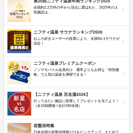
第20回ニフティ温泉年間ランキング2025
全国約2.2万件の中から頂点に選ばれた、2025年の人
気施設は…
ニフティ温泉 サウナランキング2026
おふろ好きユーザーの投票により、全国No.1サウナが
決定！
ニフティ温泉プレミアムクーポン
ノジマモバイル会員向け 通常よりもお得な「特別価
格」で人気の温泉を満喫できる！
【ニフティ温泉 百名湯2026】
行ってみたい施設に投票してプレゼントを当てよう！
（全10回開催 / 合計260名様）
岩盤浴特集
日本全国の岩盤浴情報だけをピックアップ。まとめて