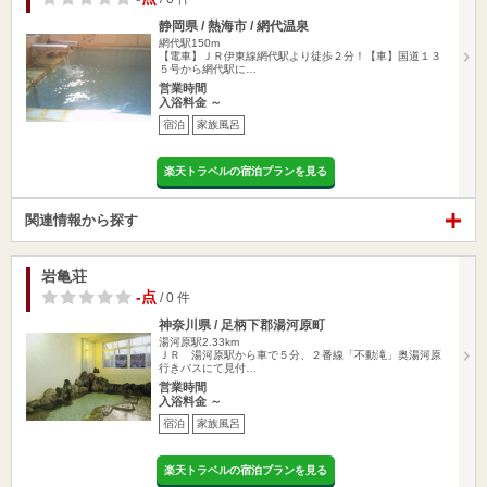
静岡県 / 熱海市 / 網代温泉
網代駅150m
【電車】ＪＲ伊東線網代駅より徒歩２分！【車】国道１３
５号から網代駅に…
営業時間
入浴料金 ～
宿泊
家族風呂
楽天トラベルの宿泊プランを見る
関連情報から探す
岩亀荘
-点
/ 0 件
神奈川県 / 足柄下郡湯河原町
湯河原駅2.33km
ＪＲ 湯河原駅から車で５分、２番線「不動滝」奥湯河原
行きバスにて見付…
営業時間
入浴料金 ～
宿泊
家族風呂
楽天トラベルの宿泊プランを見る