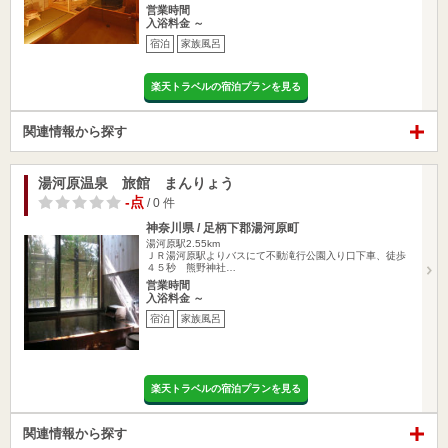
営業時間
入浴料金 ～
宿泊
家族風呂
楽天トラベルの宿泊プランを見る
関連情報から探す
湯河原温泉 旅館 まんりょう
-点
/ 0 件
神奈川県 / 足柄下郡湯河原町
湯河原駅2.55km
ＪＲ湯河原駅よりバスにて不動滝行公園入り口下車、徒歩
４５秒 熊野神社…
営業時間
入浴料金 ～
宿泊
家族風呂
楽天トラベルの宿泊プランを見る
関連情報から探す