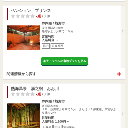
ペンション プリンス
-点
/ 0 件
静岡県 / 熱海市
湯河原駅2.36km
熱海駅よりお車で１０分
営業時間
入浴料金 ～
宿泊
家族風呂
楽天トラベルの宿泊プランを見る
関連情報から探す
熱海温泉 湯之宿 おお川
-点
/ 0 件
静岡県 / 熱海市
来宮駅235m
ＪＲ 熱海駅より車で５分 またはＪＲ伊東線、来宮駅よ
り徒歩２分
営業時間
入浴料金 1,200円～
日帰り
宿泊
家族風呂