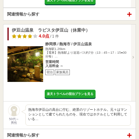
楽天トラベルの宿泊プランを見る
関連情報から探す
伊豆山温泉 ラビスタ伊豆山（休業中）
4.0点
/ 1 件
静岡県 / 熱海市 / 伊豆山温泉
熱海駅1.26km
【電車】熱海駅より送迎バス約7分（13：45～17：15●30
分毎）…
営業時間
入浴料金 ～
宿泊
家族風呂
楽天トラベルの宿泊プランを見る
熱海市伊豆山の高台に佇む、絶景のリゾートホテル。元々はマン
ションとして建てられたものを、現在ではホテルとして利用して
いる…
50代～
男性
関連情報から探す