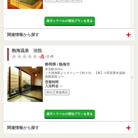
楽天トラベルの宿泊プランを見る
関連情報から探す
熱海温泉 法悦
-点
/ 0 件
静岡県 / 熱海市
来宮駅303m
ＪＲ熱海駅よりタクシーで約５分。【車】小田原厚木道路-
真鶴道路-ビー…
営業時間
入浴料金 ～
宿泊
家族風呂
楽天トラベルの宿泊プランを見る
関連情報から探す