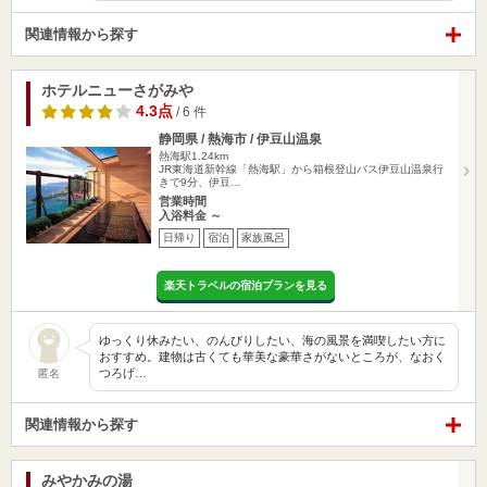
関連情報から探す
ホテルニューさがみや
4.3点
/ 6 件
静岡県 / 熱海市 / 伊豆山温泉
熱海駅1.24km
JR東海道新幹線「熱海駅」から箱根登山バス伊豆山温泉行
きで9分、伊豆…
営業時間
入浴料金 ～
日帰り
宿泊
家族風呂
楽天トラベルの宿泊プランを見る
ゆっくり休みたい、のんびりしたい、海の風景を満喫したい方に
おすすめ。建物は古くても華美な豪華さがないところが、なおく
つろげ…
匿名
関連情報から探す
みやかみの湯