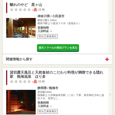
離れのやど 星ヶ山
-点
/ 0 件
神奈川県 / 小田原市
根府川駅1.24km
根府川駅より徒歩２０分（送迎あり）
営業時間
入浴料金 ～
宿泊
家族風呂
楽天トラベルの宿泊プランを見る
関連情報から探す
貸切露天風呂と天然食材のこだわり料理が満喫できる隠れ
家 熱海温泉 ほり多
-点
/ 0 件
静岡県 / 熱海市
来宮駅248m
熱海駅より伊東線来宮駅（二分）下車、来宮神社方向に徒
歩５分。送迎なし…
営業時間
入浴料金 ～
宿泊
家族風呂