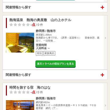
関連情報から探す
熱海温泉 熱海の奥座敷 山の上ホテル
-点
/ 0 件
静岡県 / 熱海市
来宮駅1.49km
熱海駅から車で7分。（誘導・送迎有り） 昼食休憩、素
泊り、一泊朝食…
営業時間
入浴料金 ～
宿泊
家族風呂
楽天トラベルの宿泊プランを見る
関連情報から探す
時間を旅する宿 海のはな
-点
/ 0 件
静岡県 / 熱海市
網代駅462m
東名厚木ＩＣ～小田原厚木道路～Ｒ１３５経由 7０分
最寄駅 網代（ア…