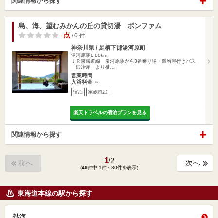
関連情報から探す
島、海、望むみかんの丘の貸切湯 ボンファム
-点
/ 0 件
神奈川県 / 足柄下郡湯河原町
湯河原駅1.88km
ＪＲ東海道線 湯河原駅から3番乗り場・鍛冶屋行きバス
「鍛冶屋」より徒…
営業時間
入浴料金 ～
宿泊
家族風呂
楽天トラベルの宿泊プランを見る
関連情報から探す
1
/
2
前へ
次へ
(
49
件中 1件～30件を表示)
東海道本線の駅から探す
熱海