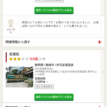
楽天トラベルの宿泊プランを見る
泉質がとても良かったです！お肌がつるつるになりました。 お湯
は熱々なので芯から身体が温まり、とても癒されました。
30代 男
性
関連情報から探す
長濱苑
3.0点
/ 1 件
静岡県 / 熱海市 / 伊豆多賀温泉
伊豆多賀駅459m
JR伊東線 伊豆多賀駅より徒歩10分東名高速道路 厚木ICよ
り小田原…
営業時間
入浴料金 ～
宿泊
家族風呂
楽天トラベルの宿泊プランを見る