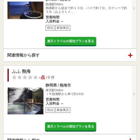
熱海駅596m
熱海駅から徒歩で約１０分、バスで約７分、タクシーで約
５分（およそ１メ…
営業時間
入浴料金 ～
宿泊
家族風呂
楽天トラベルの宿泊プランを見る
関連情報から探す
ふふ 熱海
-点
/ 0 件
静岡県 / 熱海市
来宮駅348m
ＪＲ熱海駅から車で約10分
営業時間
入浴料金 ～
宿泊
家族風呂
楽天トラベルの宿泊プランを見る