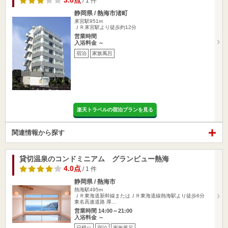
3.0点
/ 1 件
静岡県 / 熱海市渚町
来宮駅951m
ＪＲ来宮駅より徒歩約12分
営業時間
入浴料金 ～
宿泊
家族風呂
楽天トラベルの宿泊プランを見る
関連情報から探す
貸切温泉のコンドミニアム グランビュー熱海
4.0点
/ 1 件
静岡県 / 熱海市
熱海駅495m
ＪＲ東海道新幹線またはＪＲ東海道線熱海駅より徒歩6分
東名高速道路 厚…
営業時間 14:00～21:00
入浴料金 ～
日帰り
宿泊
家族風呂