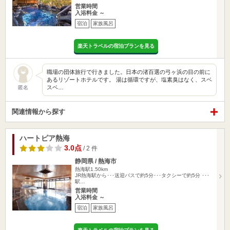
営業時間
入浴料金 ～
宿泊
家族風呂
楽天トラベルの宿泊プランを見る
職場の団体旅行で行きました。日本の渚百選の弓ヶ浜の目の前に
あるリゾートホテルです。 湯は循環ですが、塩素臭はなく、スベ
スベ…
匿名
関連情報から探す
ハートピア熱海
3.0点
/ 2 件
静岡県 / 熱海市
熱海駅1.50km
JR熱海駅から･･･送迎バスで約5分･･･タクシーで約5分 ･･･
駅…
営業時間
入浴料金 ～
宿泊
家族風呂