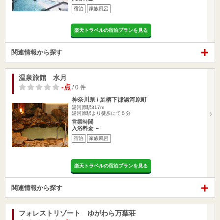
宿泊
家族風呂
楽天トラベルの宿泊プランを見る
関連情報から探す
温泉旅館 水月
-点
/ 0 件
神奈川県 / 足柄下郡湯河原町
湯河原駅317m
湯河原駅より徒歩にて５分
営業時間
入浴料金 ～
宿泊
家族風呂
楽天トラベルの宿泊プランを見る
関連情報から探す
フォレストリゾート ゆがわら万葉荘