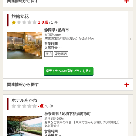
関連情報から探す
旅館立花
1.0点
/ 1 件
静岡県 / 熱海市
来宮駅958m
JR東海道新幹線熱海駅から徒歩14分
営業時間
入浴料金 ～
宿泊
家族風呂
楽天トラベルの宿泊プランを見る
関連情報から探す
ホテルあかね
-点
/ 0 件
神奈川県 / 足柄下郡湯河原町
湯河原駅595m
お車をご利用の場合 【東京方面からお越しのお客様は】
東名高速道…
営業時間
入浴料金 ～