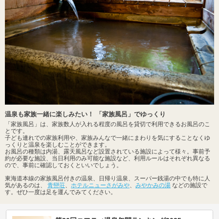
温泉も家族一緒に楽しみたい！ 「家族風呂」でゆっくり
「家族風呂」は、家族数人が入れる程度の風呂を貸切で利用できるお風呂のこ
とです。
子ども連れでの家族利用や、家族みんなで一緒にまわりを気にすることなくゆ
っくりと温泉を楽しむことができます。
お風呂の種類は内湯、露天風呂など設置されている施設によって様々。事前予
約が必要な施設、当日利用のみ可能な施設など、利用ルールはそれぞれ異なる
ので、事前に確認しておくといいでしょう。
東海道本線の家族風呂付きの温泉、日帰り温泉、スーパー銭湯の中でも特に人
気があるのは、
青巒荘
、
ホテルニューさがみや
、
みやかみの湯
などの施設で
す。ぜひ一度は足を運んでみてください。