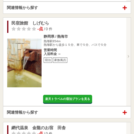
関連情報から探す
民宿旅館 しげむら
-点
/ 0 件
静岡県 / 熱海市
熱海駅854m
熱海駅から徒歩１５分、車で５分、バスで５分
営業時間
入浴料金 ～
宿泊
家族風呂
楽天トラベルの宿泊プランを見る
関連情報から探す
網代温泉 金龍のお宿 田舎
-点
/ 0 件