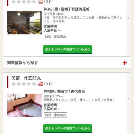
-点
/ 0 件
神奈川県 / 足柄下郡湯河原町
湯河原駅542m
ＪＲ 湯河原町駅より徒歩にて１０分 ・真鶴岬まで車で１
５分。湯河原駅…
営業時間
入浴料金 ～
宿泊
家族風呂
楽天トラベルの宿泊プランを見る
関連情報から探す
民宿 作五郎丸
-点
/ 0 件
静岡県 / 熱海市 / 網代温泉
網代駅1.22km
網代駅よりお車にて５分、徒歩にて１５分（送迎有）
営業時間
入浴料金 ～
宿泊
家族風呂
楽天トラベルの宿泊プランを見る