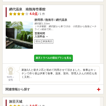
網代温泉 南熱海壱番館
4.0点
/ 1 件
静岡県 / 熱海市 / 網代温泉
網代駅1.21km
ＪＲ伊東駅 網代駅から車で15分 小田原から熱海ビーチ
ライン経由で約…
営業時間
入浴料金 ～
宿泊
家族風呂
楽天トラベルの宿泊プランを見る
家族3人と柴犬２匹と初めて利用させて頂きました。食事はキッ
チンで作り昼は伊東で食事。温泉、室内、管理人さんの対応も良
く又利…
50代～
女性
関連情報から探す
旅荘天城