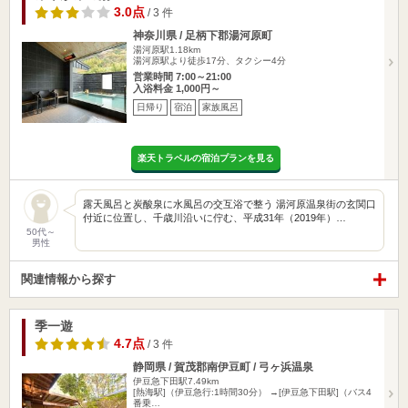
3.0点
/ 3 件
神奈川県 / 足柄下郡湯河原町
湯河原駅1.18km
湯河原駅より徒歩17分、タクシー4分
営業時間 7:00～21:00
入浴料金 1,000円～
日帰り
宿泊
家族風呂
楽天トラベルの宿泊プランを見る
露天風呂と炭酸泉に水風呂の交互浴で整う 湯河原温泉街の玄関口
付近に位置し、千歳川沿いに佇む、平成31年（2019年）…
50代～
男性
関連情報から探す
季一遊
4.7点
/ 3 件
静岡県 / 賀茂郡南伊豆町 / 弓ヶ浜温泉
伊豆急下田駅7.49km
[熱海駅]（伊豆急行:1時間30分） →[伊豆急下田駅]（バス4
番乗…