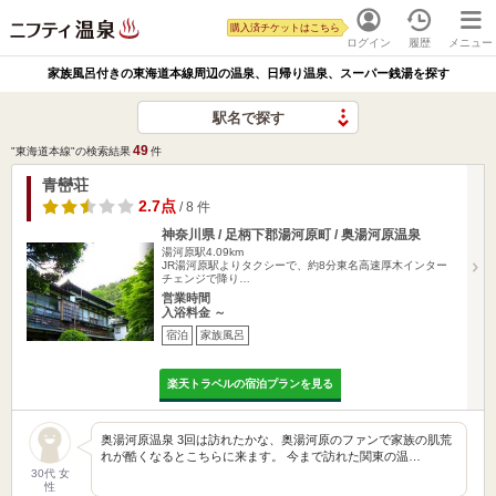
購入済チケットはこちら
ログイン
履歴
メニュー
家族風呂付きの東海道本線周辺の温泉、日帰り温泉、スーパー銭湯を探す
駅名で探す
49
"東海道本線"の検索結果
件
青巒荘
2.7点
/ 8 件
神奈川県 / 足柄下郡湯河原町 / 奥湯河原温泉
湯河原駅4.09km
JR湯河原駅よりタクシーで、約8分東名高速厚木インター
チェンジで降り…
営業時間
入浴料金 ～
宿泊
家族風呂
楽天トラベルの宿泊プランを見る
奥湯河原温泉 3回は訪れたかな、奥湯河原のファンで家族の肌荒
れが酷くなるとこちらに来ます。 今まで訪れた関東の温…
30代 女
性