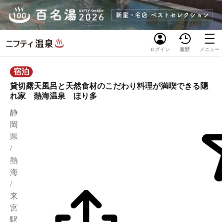
ログイン
履歴
メニュー
宿泊
貸切露天風呂と天然食材のこだわり料理が満喫できる隠
れ家 熱海温泉 ほり多
静
岡
県
/
熱
海
/
来
宮
駅