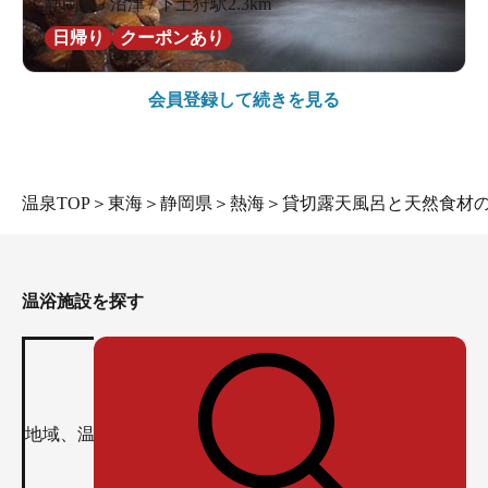
静岡県 / 沼津 / 下土狩駅2.3km
日帰り
クーポンあり
会員登録して続きを見る
温泉TOP
＞
東海
＞
静岡県
＞
熱海
＞
貸切露天風呂と天然食材
温浴施設を探す