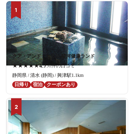
1
クア・アンド・ホテル 駿河健康ランド
★
★
★
★
★
4.7
51件の口コミ
静岡県 / 清水 (静岡) / 興津駅1.1km
日帰り
宿泊
クーポンあり
2