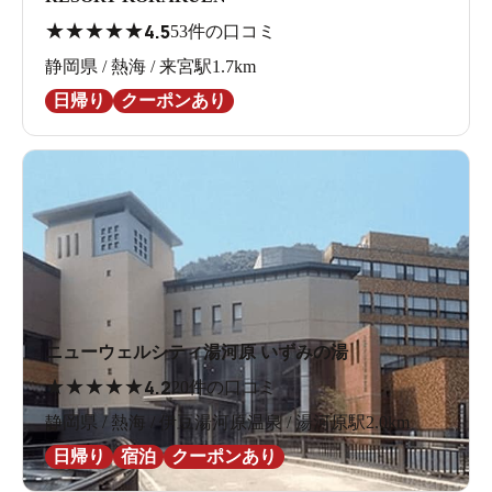
★
★
★
★
★
4.5
53件の口コミ
静岡県 / 熱海 / 来宮駅1.7km
日帰り
クーポンあり
ニューウェルシティ湯河原 いずみの湯
★
★
★
★
★
4.2
20件の口コミ
静岡県 / 熱海 / 伊豆湯河原温泉 / 湯河原駅2.0km
日帰り
宿泊
クーポンあり