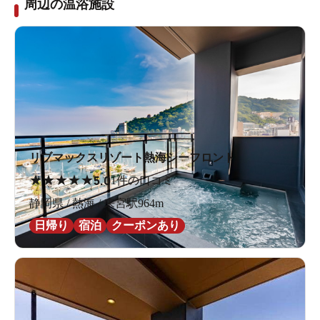
周辺の温浴施設
リブマックスリゾート熱海シーフロント
★
★
★
★
★
5.0
1件の口コミ
静岡県 / 熱海 / 来宮駅964m
日帰り
宿泊
クーポンあり