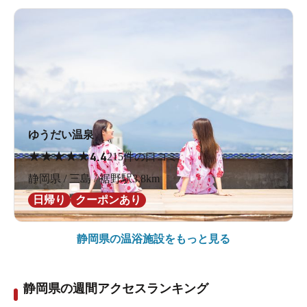
ゆうだい温泉
★
★
★
★
★
4.4
215件の口コミ
静岡県 / 三島 / 裾野駅3.8km
日帰り
クーポンあり
静岡県の
温浴施設をもっと見る
静岡県の週間アクセスランキング