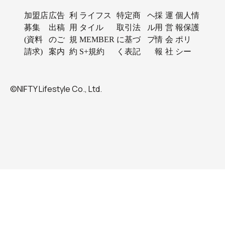
加盟店
広告
利
ライフス
特定商
ヘ
採
運
個人情
募集
出稿
用
タイル
取引法
ル
用
営
報保護
(資料
のご
規
MEMBER
に基づ
プ
情
会
ポリ
請求)
案内
約
S+規約
く表記
報
社
シー
©NIFTY Lifestyle Co., Ltd.