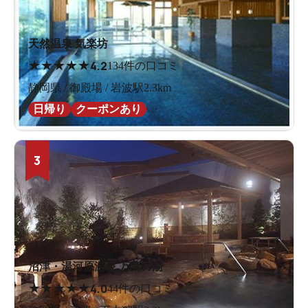
天然温泉 気楽坊
★
★
★
★
★
4.2
134件の口コミ
静岡県 / 御殿場 / 岩波駅2.3km
日帰り
クーポンあり
3
沼津・湯河原温泉 万葉の湯
★
★
★
★
★
4.0
44件の口コミ