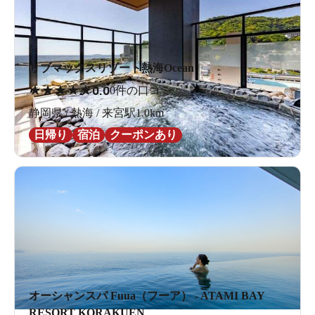
リブマックスリゾート熱海Ocean
★
★
★
★
★
0.0
0件の口コミ
静岡県 / 熱海 / 来宮駅1.0km
日帰り
宿泊
クーポンあり
オーシャンスパ Fuua（フーア） - ATAMI BAY
RESORT KORAKUEN