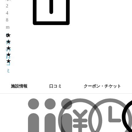
2
4
8
m
★
0
0
★
件
★
の
★
口
★
コ
ミ
施設情報
口コミ
クーポン・チケット