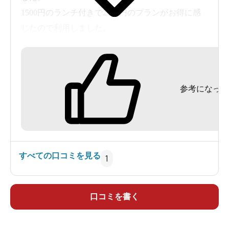
1500円のランチ付きで2300円のプランがお得に感
じたので利用しました。
温泉は平日だったからか空いていました。
お風呂の種類は内湯3種類、露天風呂１、低温サウ
ナ１と少なかったですが、サクっと入る分には問
参考になった
題ありませんでした。
湯温は熱すぎず、循環式のようでしたがオーバフ
ローもあり塩素臭も無く新鮮に感じました。
泉質はホームページでは単純温泉、弱アルカリ性
と書いてありました。
すべての口コミを見る
1
弱アルカリ性に美肌効果が期待できる泉質です。
ランチは小鉢が色々ついているボリュームのある
もので満足しました。
口コミを書く
海がよく見える景色の良いロケーションなのもよ
かった。