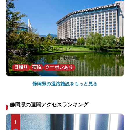
ヒルトン小田原リゾート&スパ
★
★
★
★
★
3.5
21件の口コミ
神奈川県 / 小田原 / 根府川駅778m
日帰り
宿泊
クーポンあり
静岡県の
温浴施設をもっと見る
静岡県の週間アクセスランキング
1