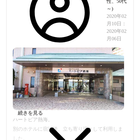
性
、
50代
～
)
2020年02
月10日
：
2020年02
月06日
続きを見る
ハートピア熱海。
別のホテルに宿泊後、立ち寄り湯として利用しま
した。