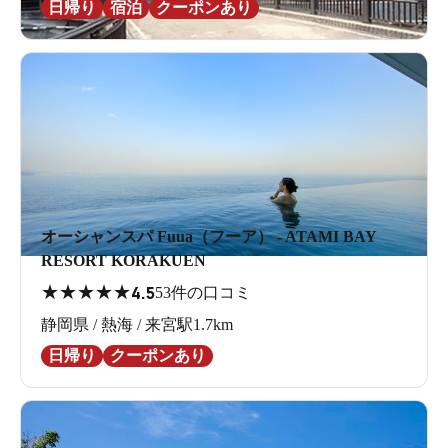
日帰り
宿泊
クーポンあり
オーシャンスパ Fuua（フーア） - ATAMI BAY
RESORT KORAKUEN
★
★
★
★
★
4.5
53件の口コミ
静岡県 / 熱海 / 来宮駅1.7km
日帰り
クーポンあり