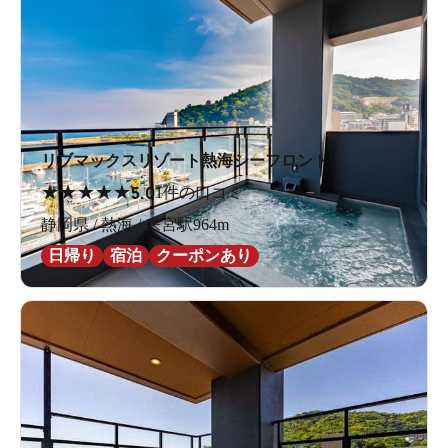
リブマックスリゾート熱海シーフロント
★
★
★
★
★
5.0
1件の口コミ
静岡県 / 熱海 / 来宮駅964m
日帰り
宿泊
クーポンあり