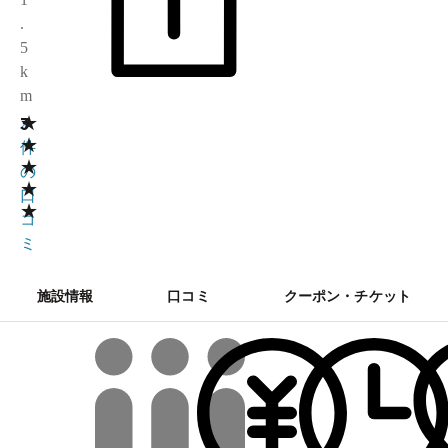
.
5
k
m
★
3
2
★
件
★
の
★
口
★
コ
ミ
施設情報
口コミ
クーポン・チケット