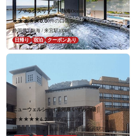
リブマックスリゾート熱海Ocean
★
★
★
★
★
0.0
0件の口コミ
静岡県 / 熱海 / 来宮駅1.0km
日帰り
宿泊
クーポンあり
ニューウェルシティ湯河原 いずみの湯
★
★
★
★
★
4.2
20件の口コミ
静岡県 / 熱海 / 伊豆湯河原温泉 / 湯河原駅2.0km