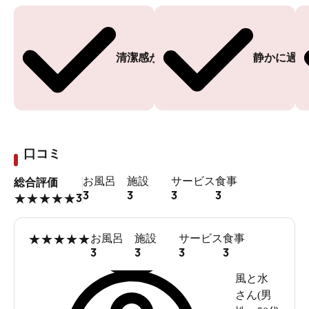
清潔感がある
静かに過ご
口コミ
お風呂
施設
サービス
食事
総合評価
3
3
3
3
3
★
★
★
★
★
★
★
★
★
★
お風呂
施設
サービス
食事
3
3
3
3
風と水
さん(
男