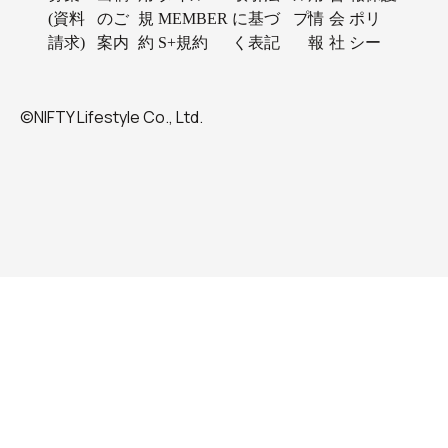
(資料
のご
規
MEMBER
に基づ
プ
情
会
ポリ
請求)
案内
約
S+規約
く表記
報
社
シー
©NIFTY Lifestyle Co., Ltd.