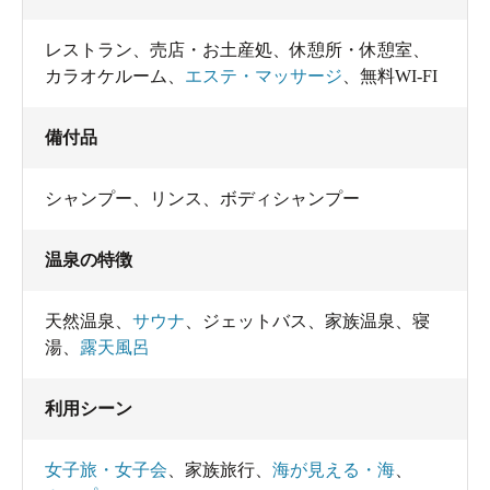
レストラン
、
売店・お土産処
、
休憩所・休憩室
、
カラオケルーム
、
エステ・マッサージ
、
無料WI-FI
備付品
シャンプー
、
リンス
、
ボディシャンプー
温泉の特徴
天然温泉
、
サウナ
、
ジェットバス
、
家族温泉
、
寝
湯
、
露天風呂
利用シーン
女子旅・女子会
、
家族旅行
、
海が見える・海
、