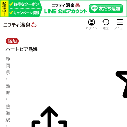
ログイン
履歴
メニュー
宿泊
ハートピア熱海
静
岡
県
/
熱
海
/
熱
海
駅
1