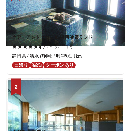
クア・アンド・ホテル 駿河健康ランド
★
★
★
★
★
4.7
51件の口コミ
静岡県 / 清水 (静岡) / 興津駅1.1km
日帰り
宿泊
クーポンあり
2