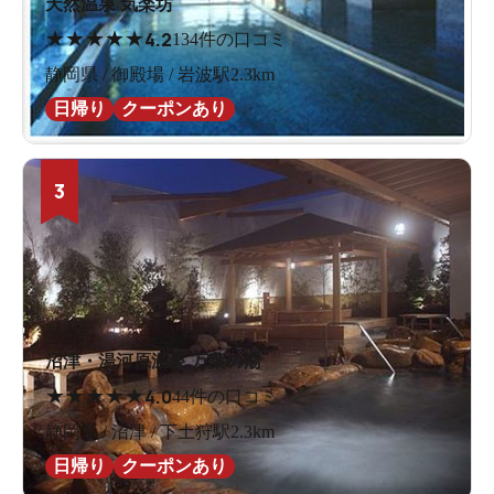
天然温泉 気楽坊
★
★
★
★
★
4.2
134件の口コミ
静岡県 / 御殿場 / 岩波駅2.3km
日帰り
クーポンあり
3
沼津・湯河原温泉 万葉の湯
★
★
★
★
★
4.0
44件の口コミ
静岡県 / 沼津 / 下土狩駅2.3km
日帰り
クーポンあり