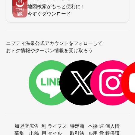
地図検索がもっと便利に！
今すぐダウンロード
ニフティ温泉公式アカウントをフォローして
おトク情報やクーポン情報を受け取ろう
加盟店
広告
利
ライフス
特定商
ヘ
採
運
個人情
募集
出稿
用
タイル
取引法
ル
用
営
報保護