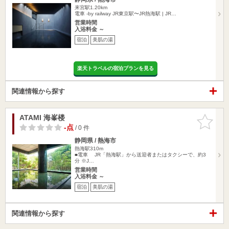
来宮駅1.20km
電車 -by railway JR東京駅〜JR熱海駅 | JR…
営業時間
入浴料金 ～
宿泊
美肌の湯
楽天トラベルの宿泊プランを見る
関連情報から探す
ATAMI 海峯楼
お気に入
りに追加
-点
/ 0 件
静岡県 / 熱海市
熱海駅310m
■電車 JR「熱海駅」から送迎者またはタクシーで、約3
分 ※J…
営業時間
入浴料金 ～
宿泊
美肌の湯
関連情報から探す