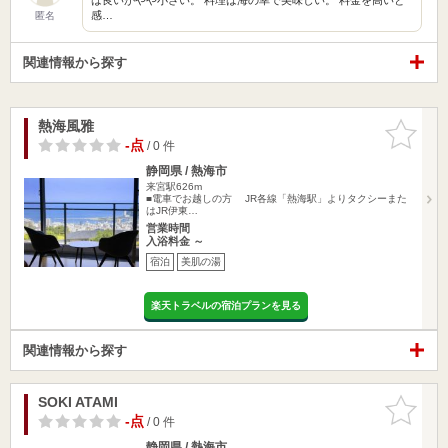
感…
匿名
関連情報から探す
熱海風雅
お気に入
りに追加
-点
/ 0 件
静岡県 / 熱海市
来宮駅626m
■電車でお越しの方 JR各線「熱海駅」よりタクシーまた
はJR伊東…
営業時間
入浴料金 ～
宿泊
美肌の湯
楽天トラベルの宿泊プランを見る
関連情報から探す
SOKI ATAMI
お気に入
りに追加
-点
/ 0 件
静岡県 / 熱海市