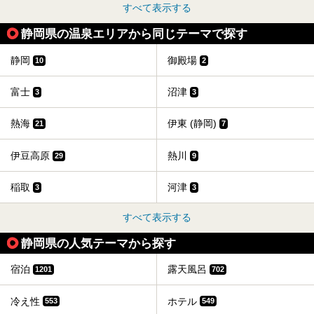
すべて表示する
静岡県の温泉エリアから同じテーマで探す
静岡
御殿場
10
2
富士
沼津
3
3
熱海
伊東 (静岡)
21
7
伊豆高原
熱川
29
9
稲取
河津
3
3
すべて表示する
静岡県の人気テーマから探す
宿泊
露天風呂
1201
702
冷え性
ホテル
553
549