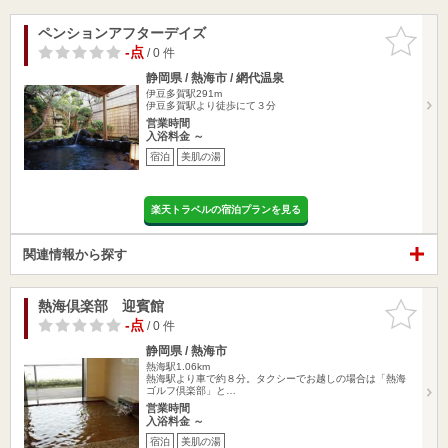
ペンションアフターデイズ
お気に入
りに追加
-点
/ 0 件
静岡県 / 熱海市 / 網代温泉
伊豆多賀駅291m
伊豆多賀駅より徒歩にて３分
営業時間
入浴料金 ～
宿泊
美肌の湯
楽天トラベルの宿泊プランを見る
関連情報から探す
熱海倶楽部 迎賓館
お気に入
りに追加
-点
/ 0 件
静岡県 / 熱海市
熱海駅1.06km
熱海駅より車で約８分。タクシーでお越しの場合は「熱海
ゴルフ倶楽部」と…
営業時間
入浴料金 ～
宿泊
美肌の湯