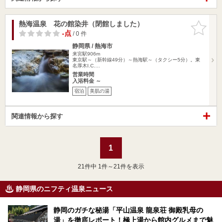
熱海温泉 花の館染井（閉館しました）
お気に入
りに追加
-点
/ 0 件
静岡県 / 熱海市
来宮駅906m
東京駅～（新幹線49分）～熱海駅～（タクシー5分）。東
名厚木I.C.…
営業時間
入浴料金 ～
宿泊
美肌の湯
関連情報から探す
1
21
件中 1件～21件を表示
静岡県のニフティ温泉ニュース
静岡のガチな秘湯「平山温泉 龍泉荘 御殿乳母の
湯」を徹底レポート！極上湯から館内グルメまで魅