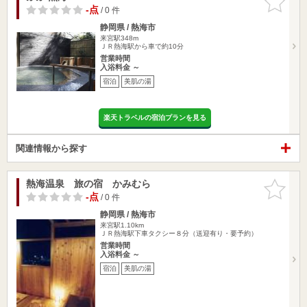
りに追加
-点
/ 0 件
静岡県 / 熱海市
来宮駅348m
ＪＲ熱海駅から車で約10分
営業時間
入浴料金 ～
宿泊
美肌の湯
楽天トラベルの宿泊プランを見る
関連情報から探す
熱海温泉 旅の宿 かみむら
お気に入
りに追加
-点
/ 0 件
静岡県 / 熱海市
来宮駅1.10km
ＪＲ熱海駅下車タクシー８分（送迎有り・要予約）
営業時間
入浴料金 ～
宿泊
美肌の湯