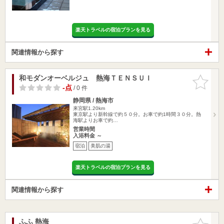
楽天トラベルの宿泊プランを見る
関連情報から探す
和モダンオーベルジュ 熱海ＴＥＮＳＵＩ
お気に入
りに追加
-点
/ 0 件
静岡県 / 熱海市
来宮駅1.20km
東京駅より新幹線で約５０分。お車で約1時間３０分。熱
海駅よりお車で約…
営業時間
入浴料金 ～
宿泊
美肌の湯
楽天トラベルの宿泊プランを見る
関連情報から探す
ふふ 熱海
お気に入