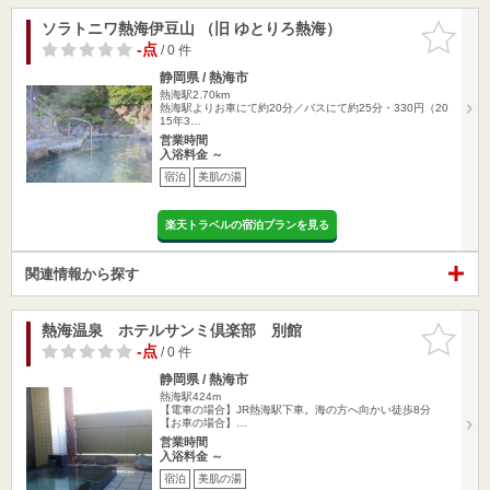
ソラトニワ熱海伊豆山 （旧 ゆとりろ熱海）
お気に入
りに追加
-点
/ 0 件
静岡県 / 熱海市
熱海駅2.70km
熱海駅よりお車にて約20分／バスにて約25分・330円（20
15年3…
営業時間
入浴料金 ～
宿泊
美肌の湯
楽天トラベルの宿泊プランを見る
関連情報から探す
熱海温泉 ホテルサンミ倶楽部 別館
お気に入
りに追加
-点
/ 0 件
静岡県 / 熱海市
熱海駅424m
【電車の場合】JR熱海駅下車。海の方へ向かい徒歩8分
【お車の場合】…
営業時間
入浴料金 ～
宿泊
美肌の湯