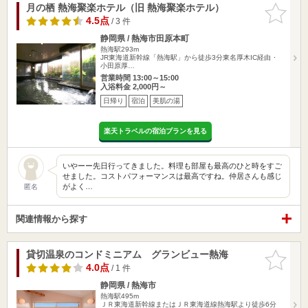
月の栖 熱海聚楽ホテル（旧 熱海聚楽ホテル）
お気に入
りに追加
4.5点
/ 3 件
静岡県 / 熱海市田原本町
熱海駅293m
JR東海道新幹線「熱海駅」から徒歩3分東名厚木IC経由 ･
小田原厚…
営業時間 13:00～15:00
入浴料金 2,000円～
日帰り
宿泊
美肌の湯
楽天トラベルの宿泊プランを見る
いやーー先日行ってきました。料理も部屋も最高のひと時をすご
せました。コストパフォーマンスは最高ですね。仲居さんも感じ
がよく…
匿名
関連情報から探す
貸切温泉のコンドミニアム グランビュー熱海
お気に入
りに追加
4.0点
/ 1 件
静岡県 / 熱海市
熱海駅495m
ＪＲ東海道新幹線またはＪＲ東海道線熱海駅より徒歩6分