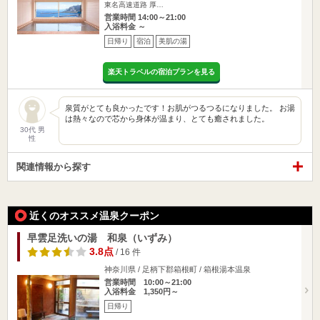
東名高速道路 厚…
営業時間 14:00～21:00
入浴料金 ～
日帰り
宿泊
美肌の湯
楽天トラベルの宿泊プランを見る
泉質がとても良かったです！お肌がつるつるになりました。 お湯
は熱々なので芯から身体が温まり、とても癒されました。
30代 男
性
関連情報から探す
近くのオススメ温泉クーポン
早雲足洗いの湯 和泉（いずみ）
3.8点
/ 16 件
神奈川県 / 足柄下郡箱根町 / 箱根湯本温泉
営業時間 10:00～21:00
入浴料金 1,350円～
日帰り