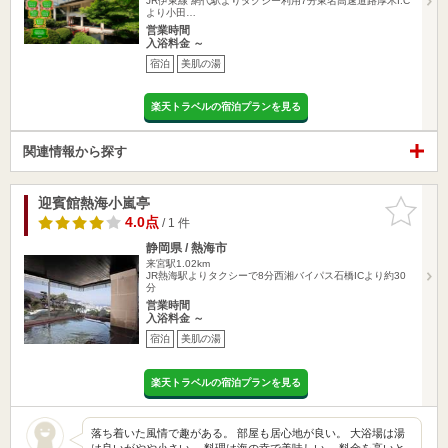
JR伊東線 網代駅よりタクシー利用7分東名高速道路厚木I.C
より小田…
営業時間
入浴料金 ～
宿泊
美肌の湯
楽天トラベルの宿泊プランを見る
関連情報から探す
迎賓館熱海小嵐亭
お気に入
りに追加
4.0点
/ 1 件
静岡県 / 熱海市
来宮駅1.02km
JR熱海駅よりタクシーで8分西湘バイパス石橋ICより約30
分
営業時間
入浴料金 ～
宿泊
美肌の湯
楽天トラベルの宿泊プランを見る
落ち着いた風情で趣がある。 部屋も居心地が良い。 大浴場は湯
は良いがやや小さい。 料理は海の幸で美味しい。 料金を高いと