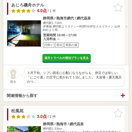
あじろ磯舟ホテル
お気に入
りに追加
4.0点
/ 1 件
静岡県 / 熱海市網代 / 網代温泉
網代駅1.71km
伊東線 網代駅よりタクシー利用5分伊豆スカイライン 山伏
峠ICより県…
営業時間 10:00～17:00
入浴料金 ～
日帰り
宿泊
美肌の湯
楽天トラベルの宿泊プランを見る
３月下旬。シブい宿名に心配になりながらも、伊豆では珍しい
「にごり湯」の文字に惹かれて１泊しました。 大浴場・露天風呂
のつ…
匿名
関連情報から探す
松風苑
お気に入
りに追加
3.0点
/ 1 件
静岡県 / 熱海市 / 網代温泉
網代駅1.53km