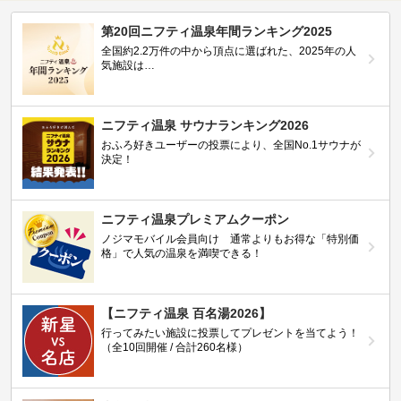
第20回ニフティ温泉年間ランキング2025
全国約2.2万件の中から頂点に選ばれた、2025年の人
気施設は…
ニフティ温泉 サウナランキング2026
おふろ好きユーザーの投票により、全国No.1サウナが
決定！
ニフティ温泉プレミアムクーポン
ノジマモバイル会員向け 通常よりもお得な「特別価
格」で人気の温泉を満喫できる！
【ニフティ温泉 百名湯2026】
行ってみたい施設に投票してプレゼントを当てよう！
（全10回開催 / 合計260名様）