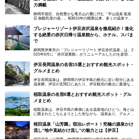
力満載
静岡市葵区、自然豊かな竜爪山の麓に佇む「平山温泉 龍泉
荘 御殿乳母の湯」。昭和33年の開業以来、多くの温泉マニ
アや地元の方々に愛され続けている、知る人ぞ知る鄙び系の
極上温泉です。お湯はもちろん、実はグルメも揃っているん
プレジャーリゾート伊豆赤沢温泉を徹底紹介！進化
です。多くのファンを持つ、その圧倒的なこだわりと魅力を
する絶景の赤沢日帰り温泉館から、ホテル、スパま
解説します。
で
静岡県伊東市の「プレジャーリゾート 伊豆赤沢温泉」は、2
025年9月に「赤沢迎賓館」がリニューアルしたのを皮切り
に、12月には「赤沢温泉ホテル」、「赤沢日帰り温泉
館」、「RED 28 HOTEL」がリニューアル。さらにこのあ
伊豆長岡温泉の名宿15選とおすすめ観光スポット・
とグランピング施設のGRAX EARTH FIELD（グラックスア
グルメまとめ
ースフィールド）、大型屋内アミューズメント施設のPLEA
SURE ARENA（プレジャーアリーナ）がぞくぞくオープン
伊豆長岡温泉は、静岡県の伊豆半島の根元に近い部分にある
予定。
温泉郷。伊豆の玄関口にあたり、伊豆観光の拠点に最適な立
地です。首都圏や名古屋圏からのアクセスが良く、宿泊はも
温泉は海一望の絶景、伊豆の幸満載の食や、全天候型のレジ
ちろん日帰りでも楽しめるのが魅力です。
ャー施設など、現在リニューアルオープンしている施設を中
稲取温泉の名宿8選とおすすめ観光スポット・グル
心に、家族連れでも大人だけでも、おひとりさまでも多彩な
メまとめ
この記事では、伊豆長岡温泉の歴史や魅力、おすすめの宿を
楽しみ方ができる「プレジャーリゾート 伊豆赤沢温泉」を
ピックアップ。周辺の観光・グルメスポットや日帰りで入れ
じっくり紹介します！
稲取温泉は、伊豆半島の東側にある温泉地のひとつ。海と山
る温泉施設も紹介します！
に囲まれたこぢんまりとした街ながら、温泉あり、グルメあ
───
り、見どころも多彩にあり、と魅力たっぷりの場所です。東
提供元：株式会社カトープレジャーグループ【PR】
京からは約2時間30分、直通電車もありアクセスしやすいの
この記事はプレジャーリゾート 伊豆赤沢温泉のPR記事で
桜田温泉「山芳園」宿泊レポート！究極の源泉かけ
もうれしいところ。
す。
流し“地中直結かけ流し”の魅力とは【伊豆】
この記事では、稲取温泉での宿泊におすすめの宿や日帰りで