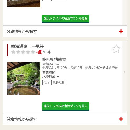
楽天トラベルの宿泊プランを見る
関連情報から探す
熱海温泉 三平荘
お気に入
りに追加
-点
/ 0 件
静岡県 / 熱海市
来宮駅462m
熱海駅より車で5分、徒歩15分、熱海サンビーチ徒歩10分
営業時間
入浴料金 ～
宿泊
美肌の湯
楽天トラベルの宿泊プランを見る
関連情報から探す