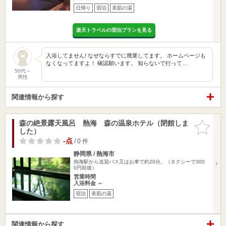
日帰り
宿泊
美肌の湯
楽天トラベルの宿泊プランを見る
入浴してません! なぜならすでに廃業してます。 ホームページも
なくなってますよ！ 確認願います。 知らないで行って…
50代～
男性
関連情報から探す
森の絶景露天風呂 熱海 森の温泉ホテル（閉館しま
お気に入
した）
りに追加
-点
/ 0 件
静岡県 / 熱海市
熱海駅から送迎バス又はお車で約20分。（タクシーで300
0円前後）
営業時間
入浴料金 ～
宿泊
美肌の湯
関連情報から探す