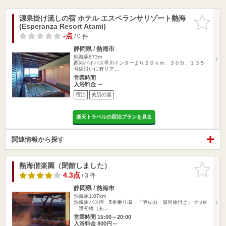
源泉掛け流しの宿 ホテル エスペランサリゾート熱海
お気に入
(Esperanza Resort Atami)
りに追加
-点
/ 0 件
静岡県 / 熱海市
熱海駅673m
西湘バイパス早川インターより２０ｋｍ、３０分、１３５
号線沿いに有りア…
営業時間
入浴料金 ～
宿泊
美肌の湯
楽天トラベルの宿泊プランを見る
関連情報から探す
熱海偕楽園（閉館しました）
お気に入
りに追加
4.3点
/ 3 件
静岡県 / 熱海市
熱海駅1.07km
熱海駅バス停 5番乗り場 「伊豆山・湯河原行き」 4つ目
「逢初橋（あ…
営業時間 15:00～20:00
入浴料金 800円～