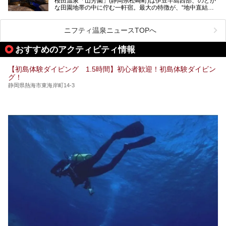
桜田温泉「山芳園」(静岡県松崎町)は伊豆半島西部、のどか
入れる温泉施設、チェックしたい観光スポットやアクティビ
な田園地帯の中に佇む一軒宿。最大の特徴が、“地中直結か
ティなどを一挙にまとめピックアップ。伊豆稲取温泉を訪れ
け流し”と呼ばれるこの宿独自の湯使い(温泉供給方法)です。
る際の参考にしてくださいね！
地下に眠る源泉を加水・加温・消毒無し、さらには途中過程
で空気にも触れさせることなく浴槽まで提供。「究極の源泉
ニフティ温泉ニュースTOPへ
かけ流し」と言っても決して過言ではありません。
今回、桜田温泉「山芳園」の“温泉”を中心に、その魅力を詳
おすすめのアクティビティ情報
細レポート。また口コミの評判も非常に高い宿であり、客室
や食事も併せて徹底紹介します！
【初島体験ダイビング 1.5時間】初心者歓迎！初島体験ダイビン
グ！
静岡県熱海市東海岸町14-3