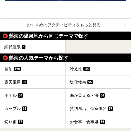
おすすめのアクティビティをもっと見る
熱海の温泉地から同じテーマで探す
網代温泉
4
熱海の人気テーマから探す
宿泊
冷え性
160
100
露天風呂
塩化物泉
97
95
ホテル
海が見える・海
84
64
カップル
貸切風呂、個室風呂
62
57
切り傷
お食事・食事処
57
56