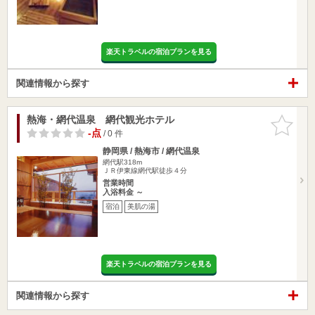
楽天トラベルの宿泊プランを見る
関連情報から探す
熱海・網代温泉 網代観光ホテル
お気に入
りに追加
-点
/ 0 件
静岡県 / 熱海市 / 網代温泉
網代駅318m
ＪＲ伊東線網代駅徒歩４分
営業時間
入浴料金 ～
宿泊
美肌の湯
楽天トラベルの宿泊プランを見る
関連情報から探す