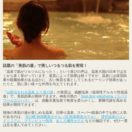
話題の「美肌の湯」で美しいつるつる肌を実現！
「温泉で肌がツルツルになった！」という喜びの声は、温泉大国の日本では古
くから多く挙がっています。泉質によって効果は様々ですが、温泉には保湿効
果や殺菌効果があるほかに、古い角質を落としてくれるピーリング効果があっ
たりと、肌に良い様々な作用を与えてくれます。
「
山梨泊まれる温泉 より道の湯
」の泉質は、硫酸塩泉（低張性アルカリ性低温
泉）で、美肌効果が期待できます。神奈川県の「
SpaLibur yokohama（スパリ
ブールヨコハマ）
」は、炭酸水素塩泉で角質を柔らかくし、新陳代謝を高める
効果が期待できます。
熱海の美肌の湯が楽しめる温泉、日帰り温泉、スーパー銭湯の中でも特に人気
があるのは、
月の栖 熱海聚楽ホテル（旧 熱海聚楽ホテル）
、
貸切温泉のコン
ドミニアム グランビュー熱海
、
あじろ磯舟ホテル
などの施設です。ぜひ一度
は足を運んでみてください。