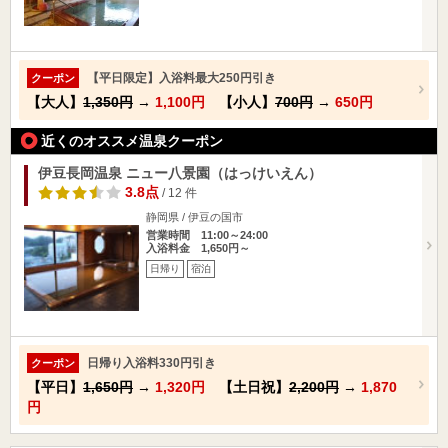
【平日限定】入浴料最大250円引き
クーポン
【大人】
1,350円
→
1,100円
【小人】
700円
→
650円
近くのオススメ温泉クーポン
伊豆長岡温泉 ニュー八景園（はっけいえん）
3.8点
/ 12 件
静岡県 / 伊豆の国市
営業時間 11:00～24:00
入浴料金 1,650円～
日帰り
宿泊
日帰り入浴料330円引き
クーポン
【平日】
1,650円
→
1,320円
【土日祝】
2,200円
→
1,870
円