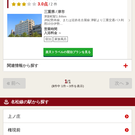
3.0点
/ 2 件
三重県 / 津市
津新町駅1.84km
JR紀勢本線、または近鉄名古屋線 津駅より三重交通バス利
用10分伊勢…
営業時間
入浴料金 ～
宿泊
家族風呂
楽天トラベルの宿泊プランを見る
関連情報から探す
1
/
1
前へ
次へ
(
3
件中 1件～3件を表示)
名松線の駅から探す
上ノ庄
権現前