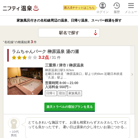
購入済チケットはこちら
ログイン
履歴
メニュー
家族風呂付きの名松線周辺の温泉、日帰り温泉、スーパー銭湯を探す
駅名で探す
3
"名松線"の検索結果
件
ラムちゃんパーク 榊原温泉 湯の瀬
3.2点
/ 31 件
三重県 / 津市 / 榊原温泉
榊原温泉口駅3.92km
近畿日本鉄道「榊原温泉口」駅より約6km 近畿日本鉄道
「久居」駅よ…
営業時間 8:00～21:00
入浴料金 550円～
日帰り
宿泊
家族風呂
楽天トラベルの宿泊プランを見る
とてもきれいな施設です。 お湯も相変わらずヌルヌルしていてと
っても良かったです。 暑い日は源泉の少し冷たいお湯につかる…
～10代
男性