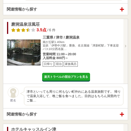
関連情報から探す
磨洞温泉涼風荘
3.5点
/ 6 件
三重県 / 津市 / 磨洞温泉
南が丘駅1.40km
近鉄「伊勢中川駅」乗換、名古屋線「津新町駅」下車送迎
バス10分西名阪…
営業時間 11:00～20:00
入浴料金 800円～
日帰り
宿泊
家族風呂
楽天トラベルの宿泊プランを見る
津市といっても周りに何もない町外れにある温泉旅館です。 帰り
で温泉入浴して、晩ご飯を食べました。目的はもちろん洞窟内で
ご飯…
匿名
関連情報から探す
ホテルキャッスルイン津