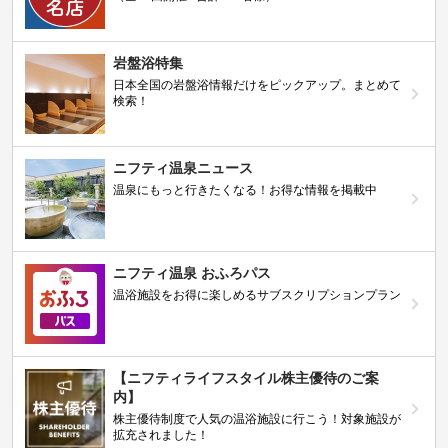
岩盤浴特集
日本全国の岩盤浴情報だけをピックアップ。まとめて
検索！
ニフティ温泉ニュース
温泉にもっと行きたくなる！お得な情報を掲載中
ニフティ温泉 おふろパス
温浴施設をお得に楽しめるサブスクリプションプラン
【ニフティライフスタイル株主優待のご案
内】
株主優待制度で人気の温浴施設に行こう！対象施設が
拡充されました！