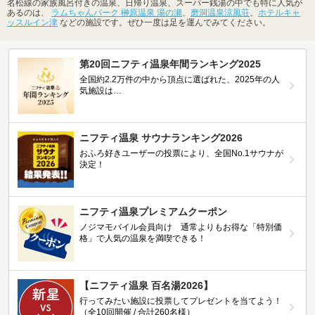
名松線の家族風呂付きの温泉、日帰り温泉、スーパー銭湯の中でも特に人気が
あるのは、
ラムちゃんパーク 榊原温泉 湯の瀬
、
磨洞温泉涼風荘
、
ホテルキャ
ッスルイン津
などの施設です。ぜひ一度は足を運んでみてください。
第20回ニフティ温泉年間ランキング2025
全国約2.2万件の中から頂点に選ばれた、2025年の人
気施設は…
ニフティ温泉 サウナランキング2026
おふろ好きユーザーの投票により、全国No.1サウナが
決定！
ニフティ温泉プレミアムクーポン
ノジマモバイル会員向け 通常よりもお得な「特別価
格」で人気の温泉を満喫できる！
【ニフティ温泉 百名湯2026】
行ってみたい施設に投票してプレゼントを当てよう！
（全10回開催 / 合計260名様）