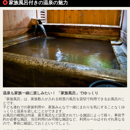
家族風呂付きの温泉の魅力
温泉も家族一緒に楽しみたい！ 「家族風呂」でゆっくり
「家族風呂」は、家族数人が入れる程度の風呂を貸切で利用できるお風呂のこ
とです。
子ども連れでの家族利用や、家族みんなで一緒にまわりを気にすることなくゆ
っくりと温泉を楽しむことができます。
お風呂の種類は内湯、露天風呂など設置されている施設によって様々。事前予
約が必要な施設、当日利用のみ可能な施設など、利用ルールはそれぞれ異なる
ので、事前に確認しておくといいでしょう。