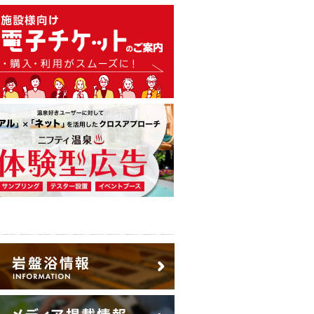
温泉・日帰り温泉・スーパー銭
広告出稿のご案内