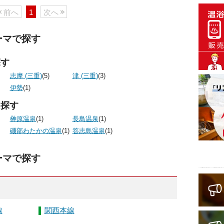
前へ
1
次へ
ーマで探す
探す
志摩 (三重)
(5)
津 (三重)
(3)
伊勢
(1)
ら探す
榊原温泉
(1)
長島温泉
(1)
磯部わたかの温泉
(1)
答志島温泉
(1)
ーマで探す
線
関西本線