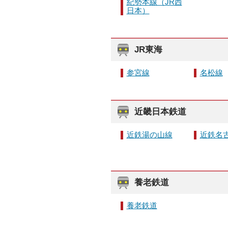
紀勢本線（JR西
日本）
JR東海
参宮線
名松線
近畿日本鉄道
近鉄湯の山線
近鉄名
養老鉄道
養老鉄道