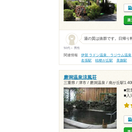
楽
湯の質は抜群です。日帰り
50代～ 男性
関連情報
伊賀 ラドン温泉、ラジウム温泉
名張駅
桔梗が丘駅
美旗駅
磨洞温泉涼風荘
三重県 / 津市 / 磨洞温泉 /
南が丘駅1.40
■営業
■入
楽