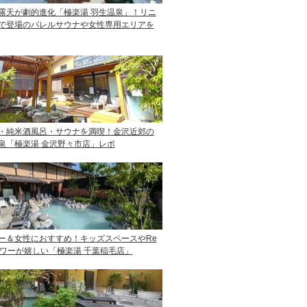
露天が劇的進化「極楽湯 羽生温泉」！リニ
で登場のバレルサウナや女性専用エリアを
・純米酒風呂・サウナを満喫！金沢近郊の
泉「極楽湯 金沢野々市店」レポ
ー＆女性におすすめ！キッズスペースやRe
ャワーが嬉しい「極楽湯 千葉稲毛店」