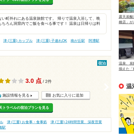
露天炭酸
ない町外れにある温泉旅館です。 帰りで温泉入浴して、晩
橋店」が
もちろん洞窟内でご飯を食べる事です！ 温泉は日帰りは料
津 (三重) カップル
津 (三重) 子連れOK
南が丘駅
阿漕駅
宿泊
温泉、炭
揃えた「
3.0 点
/ 2件
>
温
施設情報を見る
お気に入りに追加
天トラベルの宿泊プランを見る
プル
津 (三重) お食事・食事処
津 (三重) 24時間営業、深夜営業
橋駅