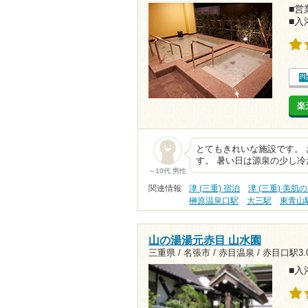
■営業
■入
楽
とてもきれいな施設です。
す。 暑い日は源泉の少し
～10代 男性
関連情報
津 (三重) 宿泊
津 (三重) 美肌
榊原温泉口駅
大三駅
東青山
山の湯湯元赤目 山水園
三重県 / 名張市 / 赤目温泉 /
赤目口駅3.0
■入