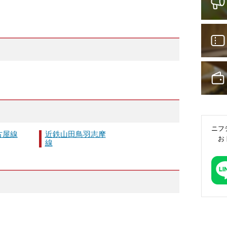
ニフ
古屋線
近鉄山田鳥羽志摩
お
線