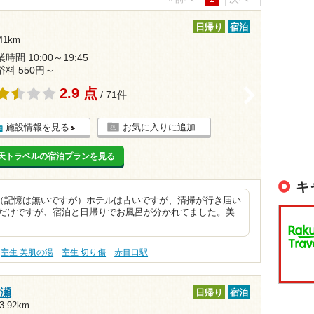
日帰り
宿泊
41km
時間 10:00～19:45
浴料 550円～
2.9 点
>
/ 71件
施設情報を見る
お気に入りに追加
天トラベルの宿泊プランを見る
キ
（記憶は無いですが）ホテルは古いですが、清掃が行き届い
呂だけですが、宿泊と日帰りでお風呂が分かれてました。美
室生 美肌の湯
室生 切り傷
赤目口駅
の瀬
日帰り
宿泊
.92km