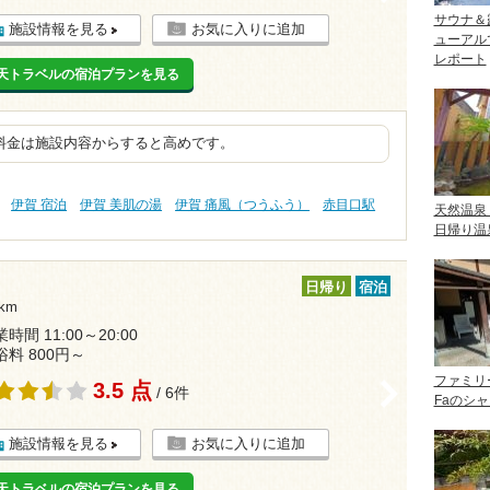
サウナ＆
施設情報を見る
お気に入りに追加
ューアル
レポート
天トラベルの宿泊プランを見る
料金は施設内容からすると高めです。
伊賀 宿泊
伊賀 美肌の湯
伊賀 痛風（つうふう）
赤目口駅
天然温泉
日帰り温
日帰り
宿泊
km
時間 11:00～20:00
浴料 800円～
ファミリ
3.5 点
>
/ 6件
Faのシ
施設情報を見る
お気に入りに追加
天トラベルの宿泊プランを見る