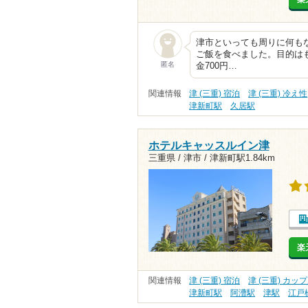
津市といっても周りに何も
ご飯を食べました。目的は
匿名
金700円…
関連情報
津 (三重) 宿泊
津 (三重) 冷え性
津新町駅
久居駅
ホテルキャッスルイン津
三重県 / 津市 /
津新町駅1.84km
楽
関連情報
津 (三重) 宿泊
津 (三重) カッ
津新町駅
阿漕駅
津駅
江戸