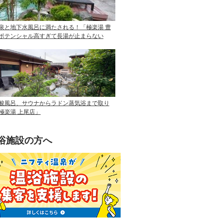
泉と地下水風呂に満たされる！「極楽湯 豊
ポテンシャル高すぎて長湯が止まらない
酸風呂、サウナからラドン蒸気浴まで取り
極楽湯 上尾店」
浴施設の方へ
ニフティ温泉を使って手軽に集