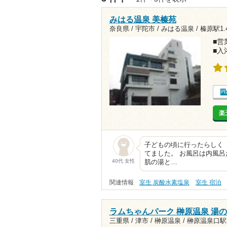
みはる温泉 美榛苑
奈良県 / 宇陀市 / みはる温泉 /
榛原駅1.
■営業
■入
楽
子どもの頃に行ったらしく
てました。 お風呂は内風
40代 女性
肌の湯と…
関連情報
室生 炭酸水素塩泉
室生 宿泊
ラムちゃんパーク 榊原温泉 湯
三重県 / 津市 / 榊原温泉 /
榊原温泉口駅3