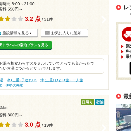
時間 8:00～21:00
レ
浴料 550円～
3.2 点
>
/ 31件
施設情報を見る
お気に入りに追加
天トラベルの宿泊プランを見る
楽
料
最
 お湯も相変わらずヌルヌルしていてとっても良かったで
冷たいお湯につかるとサッパリします。
の湯
津 (三重) 子連れOK
津 (三重) ひとり旅・一人旅
駅
伊勢大井駅
最
日帰り
宿泊
5km
浴料 800円～
3.0 点
/ 19件
>