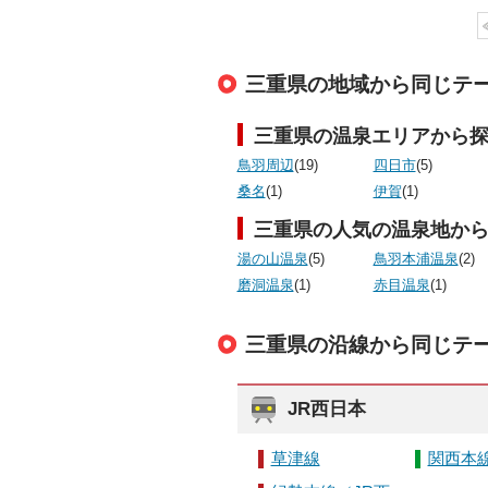
三重県の地域から同じテ
三重県の温泉エリアから
鳥羽周辺
(19)
四日市
(5)
桑名
(1)
伊賀
(1)
三重県の人気の温泉地か
湯の山温泉
(5)
鳥羽本浦温泉
(2)
磨洞温泉
(1)
赤目温泉
(1)
三重県の沿線から同じテ
JR西日本
草津線
関西本