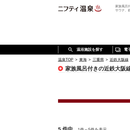
家族風呂
サウナ、
温浴施設を探す
電
温泉TOP
>
東海
>
三重県
>
近鉄大阪線
家族風呂付きの近鉄大阪
5 件中
1件～5件を表示