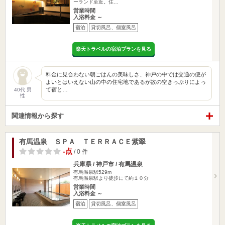
ーランド至近。住…
営業時間
入浴料金 ～
宿泊
貸切風呂、個室風呂
楽天トラベルの宿泊プランを見る
料金に見合わない朝ごはんの美味しさ、神戸の中では交通の便が
よいとはいえない山の中の住宅地であるが故の空きっぷりによっ
て宿と…
40代 男
性
関連情報から探す
有馬温泉 ＳＰＡ ＴＥＲＲＡＣＥ紫翠
-点
/ 0 件
兵庫県 / 神戸市 / 有馬温泉
有馬温泉駅529m
有馬温泉駅より徒歩にて約１０分
営業時間
入浴料金 ～
宿泊
貸切風呂、個室風呂