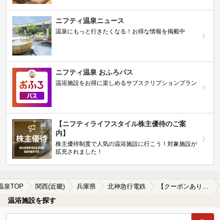
ニフティ温泉ニュース
温泉にもっと行きたくなる！お得な情報を掲載中
ニフティ温泉 おふろパス
温浴施設をお得に楽しめるサブスクリプションプラン
【ニフティライフスタイル株主優待のご案
内】
株主優待制度で人気の温浴施設に行こう！対象施設が
拡充されました！
温泉TOP
関西(近畿)
兵庫県
北神急行電鉄
【クーポンあり】貸切風呂、個室風呂付きの北神急行電鉄周辺の温泉、日帰り温泉、スーパー銭湯を探す
温浴施設を探す