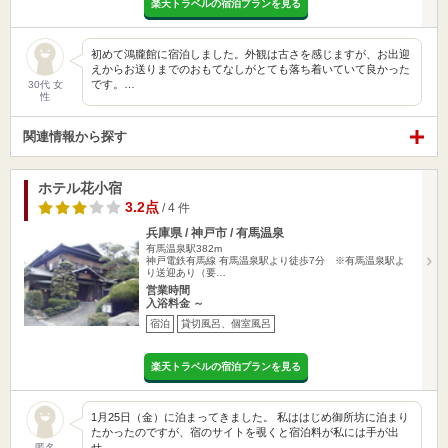
楽天トラベルの宿泊プランを見る
初めて鴻朧館に宿泊しました。外観は古さを感じますが、お出迎
えからお送りまでのおもてなしがとても落ち着いていて良かった
です。…
30代 女
性
関連情報から探す
ホテル花小宿
3.2点
/ 4 件
兵庫県 / 神戸市 / 有馬温泉
有馬温泉駅382m
神戸電鉄有馬線 有馬温泉駅より徒歩7分 ※有馬温泉駅よ
り送迎あり（要…
営業時間
入浴料金 ～
宿泊
貸切風呂、個室風呂
楽天トラベルの宿泊プランを見る
1月25日（金）に泊まってきました。 私ははじめ御所坊に泊まり
たかったのですが、宿のサイトを覗くと宿泊料が私には手が出
せ…
匿名