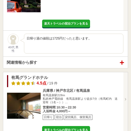
楽天トラベルの宿泊プランを見る
日帰り湯の値段は1725円だったと思います。
40代 男
性
関連情報から探す
有馬グランドホテル
4.5点
/ 19 件
兵庫県 / 神戸市北区 / 有馬温泉
有馬温泉駅228m
私鉄神戸電鉄線 有馬温泉駅より徒歩7分（有馬町内 送
迎有（1名～））…
営業時間 10:30～22:30
入浴料金 4,000円～
日帰り
宿泊
貸切風呂、個室風呂
楽天トラベルの宿泊プランを見る