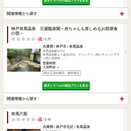
楽天トラベルの宿泊プランを見る
関連情報から探す
神戸有馬温泉 元湯龍泉閣～赤ちゃんも楽しめるお部屋食
の宿～
-点
/ 0 件
兵庫県 / 神戸市 / 有馬温泉
有馬温泉駅227m
有馬温泉駅より徒歩10分。チェックイン時とチェックアウ
ト時に送迎有。…
営業時間
入浴料金 ～
宿泊
貸切風呂、個室風呂
楽天トラベルの宿泊プランを見る
関連情報から探す
有馬六彩
-点
/ 0 件
兵庫県 / 神戸市北区 / 有馬温泉