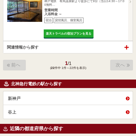
神戸電鉄 有馬温泉駅より徒歩にて9分（当日14:30～17:0
0無料…
営業時間
入浴料金 ～
宿泊
貸切風呂、個室風呂
楽天トラベルの宿泊プランを見る
関連情報から探す
1
/
1
前へ
次へ
(
22
件中 1件～22件を表示)
北神急行電鉄の駅から探す
新神戸
谷上
近隣の都道府県から探す