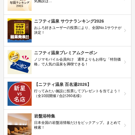
気施設は…
ニフティ温泉 サウナランキング2026
おふろ好きユーザーの投票により、全国No.1サウナが
決定！
ニフティ温泉プレミアムクーポン
ノジマモバイル会員向け 通常よりもお得な「特別価
格」で人気の温泉を満喫できる！
【ニフティ温泉 百名湯2026】
行ってみたい施設に投票してプレゼントを当てよう！
（全10回開催 / 合計260名様）
岩盤浴特集
日本全国の岩盤浴情報だけをピックアップ。まとめて
検索！