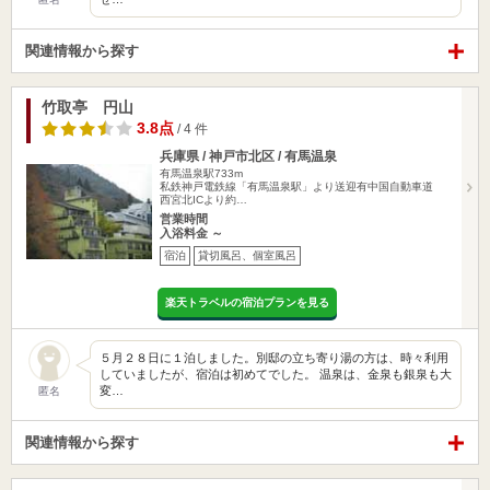
関連情報から探す
竹取亭 円山
3.8点
/ 4 件
兵庫県 / 神戸市北区 / 有馬温泉
有馬温泉駅733m
私鉄神戸電鉄線「有馬温泉駅」より送迎有中国自動車道
西宮北ICより約…
営業時間
入浴料金 ～
宿泊
貸切風呂、個室風呂
楽天トラベルの宿泊プランを見る
５月２８日に１泊しました。別邸の立ち寄り湯の方は、時々利用
していましたが、宿泊は初めてでした。 温泉は、金泉も銀泉も大
変…
匿名
関連情報から探す