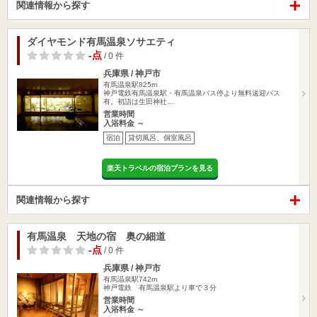
関連情報から探す
ダイヤモンド有馬温泉ソサエティ
-点
/ 0 件
兵庫県 / 神戸市
有馬温泉駅825m
神戸電鉄有馬温泉駅・有馬温泉バス停より無料送迎バス
有。初詣は生田神社…
営業時間
入浴料金 ～
宿泊
貸切風呂、個室風呂
楽天トラベルの宿泊プランを見る
関連情報から探す
有馬温泉 天地の宿 奥の細道
-点
/ 0 件
兵庫県 / 神戸市
有馬温泉駅742m
神戸電鉄 有馬温泉駅より車で３分
営業時間
入浴料金 ～