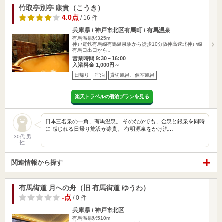
竹取亭別亭 康貴（こうき）
4.0点
/ 16 件
兵庫県 / 神戸市北区有馬町 / 有馬温泉
有馬温泉駅325m
神戸電鉄有馬線有馬温泉駅から徒歩10分阪神高速北神戸線
有馬口出口から…
営業時間 9:30～16:00
入浴料金 1,000円～
日帰り
宿泊
貸切風呂、個室風呂
楽天トラベルの宿泊プランを見る
日本三名泉の一角、有馬温泉。 そのなかでも、金泉と銀泉を同時
に 感じれる日帰り施設が康貴。 有明源泉をかけ流…
30代 男
性
関連情報から探す
有馬街道 月への舟（旧 有馬街道 ゆうわ）
-点
/ 0 件
兵庫県 / 神戸市北区
有馬温泉駅510m