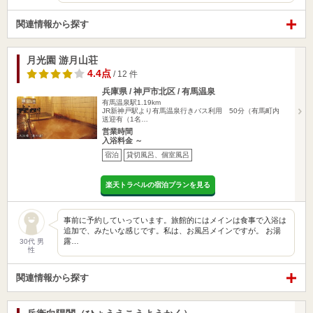
関連情報から探す
月光園 游月山荘
4.4点
/ 12 件
兵庫県 / 神戸市北区 / 有馬温泉
有馬温泉駅1.19km
JR新神戸駅より有馬温泉行きバス利用 50分（有馬町内
送迎有（1名…
営業時間
入浴料金 ～
宿泊
貸切風呂、個室風呂
楽天トラベルの宿泊プランを見る
事前に予約していっています。旅館的にはメインは食事で入浴は
追加で、みたいな感じです。私は、お風呂メインですが。 お湯
露…
30代 男
性
関連情報から探す