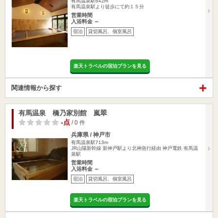
有馬温泉駅642m
有馬温泉駅より徒歩にて約１５分
営業時間
入浴料金 ～
宿泊
貸切風呂、個室風呂
楽天トラベルの宿泊プランを見る
関連情報から探す
有馬温泉 橋乃家別館 嵐翠
-点
/ 0 件
兵庫県 / 神戸市
有馬温泉駅713m
JR山陽新幹線 新神戸駅より北神急行経由 神戸電鉄 有馬温
泉駅
営業時間
入浴料金 ～
宿泊
貸切風呂、個室風呂
楽天トラベルの宿泊プランを見る