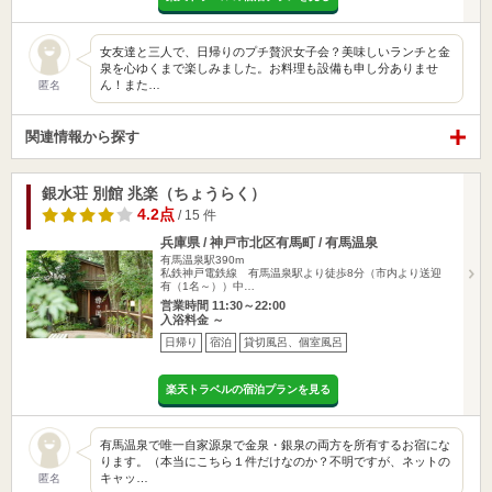
女友達と三人で、日帰りのプチ贅沢女子会？美味しいランチと金
泉を心ゆくまで楽しみました。お料理も設備も申し分ありませ
ん！また…
匿名
関連情報から探す
銀水荘 別館 兆楽（ちょうらく）
4.2点
/ 15 件
兵庫県 / 神戸市北区有馬町 / 有馬温泉
有馬温泉駅390m
私鉄神戸電鉄線 有馬温泉駅より徒歩8分（市内より送迎
有（1名～））中…
営業時間 11:30～22:00
入浴料金 ～
日帰り
宿泊
貸切風呂、個室風呂
楽天トラベルの宿泊プランを見る
有馬温泉で唯一自家源泉で金泉・銀泉の両方を所有するお宿にな
ります。（本当にこちら１件だけなのか？不明ですが、ネットの
キャッ…
匿名