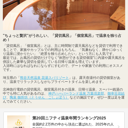
"ちょっと贅沢"がうれしい、「貸切風呂」「個室風呂」で温泉を独り占
め！
「貸切風呂」「個室風呂」とは、主に時間制で露天風呂などを貸切で利用でき
ることで、家族やカップルでの利用はもちろん、「気兼ねなく、静かにゆっく
り温泉に浸かりたい」「絶景を独り占めしたい」という方にも人気です。
最近では、お風呂の貸切だけでなく"休憩ができる貸切個室"に内湯や露天風呂を
併設した豪華な貸切を提供している日帰り温泉も増えています。
入浴時にはなればなれにならずにすむので、デートや家族での利用にオススメ
です。
埼玉県の「
熊谷天然温泉 花湯スパリゾート
」は、露天壺湯付の貸切個室があ
り、温泉でリラックスしながらプライベートタイムを楽しめます。
北神急行電鉄の貸切風呂、個室風呂付きの温泉、日帰り温泉、スーパー銭湯の
中でも特に人気があるのは、
神戸ハーバーランド温泉 万葉倶楽部
、
御幸荘花結
び
、
陶泉 御所坊（とうせん ごしょぼう）
などの施設です。ぜひ一度は足を運
んでみてください。
第20回ニフティ温泉年間ランキング2025
全国約2.2万件の中から頂点に選ばれた、2025年の人