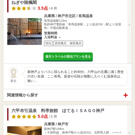
ねぎや陵楓閣
3.5点
/ 4 件
兵庫県 / 神戸市北区 / 有馬温泉
有馬温泉駅119m
私鉄神戸電鉄線「有馬温泉駅」より徒歩5分（駅より送迎
有）中国自動車道…
営業時間
入浴料金 ～
宿泊
貸切風呂、個室風呂
楽天トラベルの宿泊プランを見る
新神戸よりバスに揺られること約40分。六甲山の北麓に涌く歴史
の古い名湯、ここ有馬。坂道や石段が無数に入りくむ温泉街は、
狭い…
匿名
関連情報から探す
六甲布引温泉 料亭旅館 ほてるＩＳＡＧＯ神戸
5.0点
/ 2 件
兵庫県 / 神戸市
新神戸駅188m
ＪＲ新幹線・新神戸駅から徒歩5分。北野異人館・ハーバ