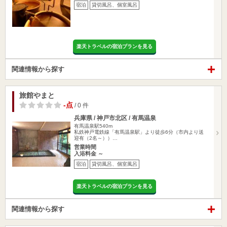
宿泊
貸切風呂、個室風呂
楽天トラベルの宿泊プランを見る
関連情報から探す
旅館やまと
-点
/ 0 件
兵庫県 / 神戸市北区 / 有馬温泉
有馬温泉駅540m
私鉄神戸電鉄線「有馬温泉駅」より徒歩6分（市内より送
迎有（2名～））…
営業時間
入浴料金 ～
宿泊
貸切風呂、個室風呂
楽天トラベルの宿泊プランを見る
関連情報から探す