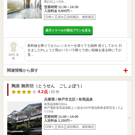
馬口ICより5分…
営業時間 11:30～14:30
入浴料金 8,800円～
日帰り
宿泊
貸切風呂、個室風呂
楽天トラベルの宿泊プランを見る
新幹線を降りてからレンタカーを借りて七福神 巡りしてから 行
きました❗️ちょうど雨がパラパラ降りで赤い陸橋を渡る時に下が
見…
30代 女
性
関連情報から探す
陶泉 御所坊（とうせん ごしょぼう）
4.2点
/ 20 件
兵庫県 / 神戸市北区 / 有馬温泉
有馬温泉駅330m
神戸電鉄有馬温泉駅より徒歩3分中国自動車道西宮北ＩCよ
り15分
営業時間 11:00～14:00
入浴料金 2,250円～
日帰り
宿泊
貸切風呂、個室風呂