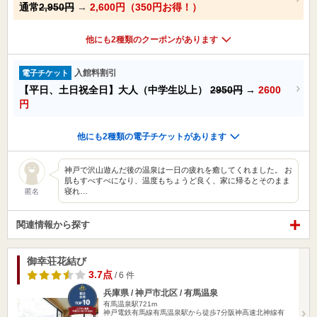
通常
2,950円
→
2,600円（350円お得！）
他にも2種類のクーポンがあります
入館料割引
電子チケット
【平日、土日祝全日】大人（中学生以上）
2950円
→
2600
円
他にも2種類の電子チケットがあります
神戸で沢山遊んだ後の温泉は一日の疲れを癒してくれました。 お
肌もすべすべになり、温度もちょうど良く、家に帰るとそのまま
寝れ…
匿名
関連情報から探す
御幸荘花結び
3.7点
/ 6 件
兵庫県 / 神戸市北区 / 有馬温泉
有馬温泉駅721m
神戸電鉄有馬線有馬温泉駅から徒歩7分阪神高速北神線有