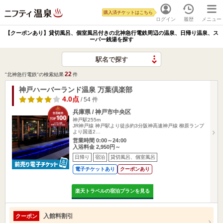
購入済チケットはこちら
ログイン
履歴
メニュー
【クーポンあり】貸切風呂、個室風呂付きの北神急行電鉄周辺の温泉、日帰り温泉、ス
ーパー銭湯を探す
駅名で探す
22
"北神急行電鉄"の検索結果
件
神戸ハーバーランド温泉 万葉倶楽部
4.0点
/ 54 件
兵庫県 / 神戸市中央区
神戸駅255m
JR神戸線 神戸駅より徒歩約3分阪神高速神戸線 柳原ランプ
より国道2…
営業時間 0:00～24:00
入浴料金 2,950円～
日帰り
宿泊
貸切風呂、個室風呂
電子チケットあり
クーポンあり
楽天トラベルの宿泊プランを見る
入館料割引
クーポン