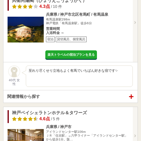
兵衛向陽閣（ひょうえこうようかく）
4.3点
/ 10 件
兵庫県 / 神戸市北区有馬町 / 有馬温泉
有馬温泉駅298m
神戸電鉄「有馬温泉駅」徒歩6分
営業時間
入浴料金 ～
宿泊
貸切風呂、個室風呂
楽天トラベルの宿泊プランを見る
至れり尽くせり立地もよく有馬でいちばん好きな宿です✨
40代 女
性
関連情報から探す
神戸ベイシェラトンホテル＆タワーズ
4.6点
/ 5 件
兵庫県 / 神戸市
アイランドセンター駅106m
ＪＲ「住吉駅」→六甲ライナー「アイランドセンター駅」
から徒歩1分。阪…