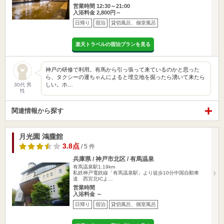
営業時間 12:30～21:00
入浴料金 2,800円～
日帰り
宿泊
貸切風呂、個室風呂
楽天トラベルの宿泊プランを見る
神戸の研修で利用。有馬から引っ張って来ているのかと思った
ら、タクシーの運ちゃんによると埋立地を掘ったら湧いて来たら
しい。ホ…
30代 男
性
関連情報から探す
月光園 鴻朧館
3.8点
/ 5 件
兵庫県 / 神戸市北区 / 有馬温泉
有馬温泉駅1.19km
私鉄神戸電鉄線「有馬温泉駅」より徒歩10分中国自動車
道 西宮北ICよ…
営業時間
入浴料金 ～
日帰り
宿泊
貸切風呂、個室風呂