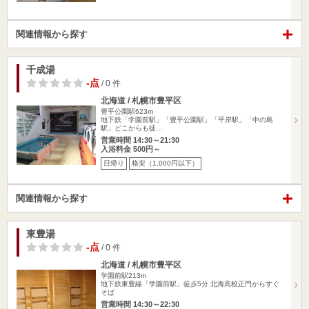
関連情報から探す
千成湯
-点
/ 0 件
北海道 / 札幌市豊平区
豊平公園駅623m
地下鉄「学園前駅」「豊平公園駅」「平岸駅」「中の島
駅」どこからも徒…
営業時間 14:30～21:30
入浴料金 500円～
日帰り
格安（1,000円以下）
関連情報から探す
東豊湯
-点
/ 0 件
北海道 / 札幌市豊平区
学園前駅213m
地下鉄東豊線「学園前駅」徒歩5分 北海高校正門からすぐ
そば
営業時間 14:30～22:30