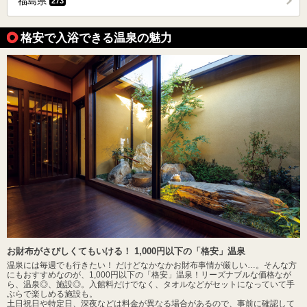
福島県
273
格安で入浴できる温泉の魅力
お財布がさびしくてもいける！ 1,000円以下の「格安」温泉
温泉には毎週でも行きたい！ だけどなかなかお財布事情が厳しい…。そんな方
にもおすすめなのが、1,000円以下の「格安」温泉！リーズナブルな価格なが
ら、温泉◎、施設◎。入館料だけでなく、タオルなどがセットになっていて手
ぶらで楽しめる施設も。
土日祝日や特定日、深夜などは料金が異なる場合があるので、事前に確認して