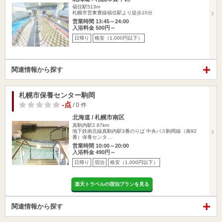
福住駅513m
札幌市営東豊線福住駅より徒歩10分
営業時間 13:45～24:00
入浴料金 500円～
日帰り
格安（1,000円以下）
関連情報から探す
札幌市保養センター駒岡
-点
/ 0 件
北海道 / 札幌市南区
真駒内駅2.87km
地下鉄南北線真駒内駅3番のりば 中央バス駒岡線（南92
番）保養センタ…
営業時間 10:00～20:00
入浴料金 490円～
日帰り
宿泊
格安（1,000円以下）
楽天トラベルの宿泊プランを見る
関連情報から探す