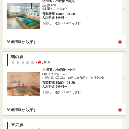
北海道 / 石狩郡当別町
当別駅288m
当別駅から徒歩3分
営業時間 15:00～21:30
入浴料金 500円～
日帰り
格安（1,000円以下）
関連情報から探す
鶴の湯
-点
/ 0 件
北海道 / 札幌市中央区
山鼻１９条駅177m
札幌市電（環状線）山鼻１９条駅より徒歩約4分。
営業時間 15:00～21:30
入浴料金 500円～
日帰り
格安（1,000円以下）
関連情報から探す
末広湯