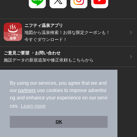
ニフティ温泉アプリ
地図から温泉検索！お得な限定クーポンも！
今すぐダウンロード！
ご意見ご要望 ・お問い合わせ
施設データの新規追加や修正依頼もこちらから
スマートフォン
/
PC
加盟店募集（資料請求）
広告出稿のご案内
By using our services, you agree that we and
our
partners
use cookies to improve advertisi
利用規約
ライフスタイルMEMBERS+規約
ng and enhance your experience on our servi
特定商取引法に基づく表記
ヘルプ
採用情報
ces.
Learn more
運営会社
個人情報保護ポリシー
©NIFTY Lifestyle Co., Ltd.
OK