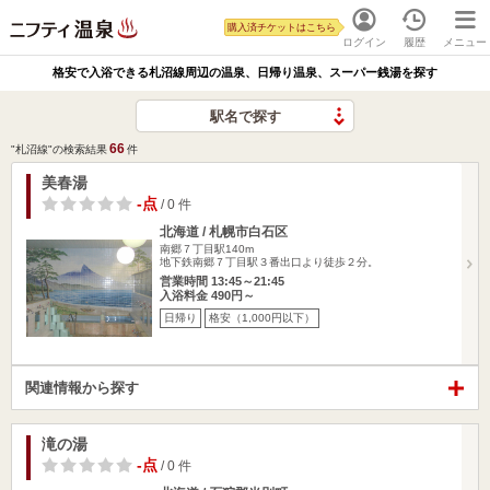
購入済チケットはこちら
ログイン
履歴
メニュー
格安で入浴できる札沼線周辺の温泉、日帰り温泉、スーパー銭湯を探す
駅名で探す
66
"札沼線"の検索結果
件
美春湯
-点
/ 0 件
北海道 / 札幌市白石区
南郷７丁目駅140m
地下鉄南郷７丁目駅３番出口より徒歩２分。
営業時間 13:45～21:45
入浴料金 490円～
日帰り
格安（1,000円以下）
関連情報から探す
滝の湯
-点
/ 0 件