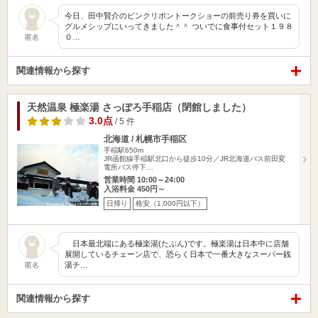
今日、田中賢介のピンクリボントークショーの前売り券を買いに
グルメシップにいってきました＾＾ ついでに食事付セット１９８
０…
匿名
関連情報から探す
天然温泉 極楽湯 さっぽろ手稲店（閉館しました）
3.0点
/ 5 件
北海道 / 札幌市手稲区
手稲駅650m
JR函館線手稲駅北口から徒歩10分／JR北海道バス前田変
電所バス停下…
営業時間 10:00～24:00
入浴料金 450円～
日帰り
格安（1,000円以下）
日本最北端にある極楽湯(たぶん)です。極楽湯は日本中に店舗
展開しているチェーン店で、恐らく日本で一番大きなスーパー銭
湯チ…
匿名
関連情報から探す