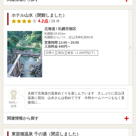
ホテル山水（閉館しました）
4.2点
/ 28 件
北海道 / 札幌市南区
札幌駅18.81km
札幌駅からバス、定山渓神社前60分
営業時間 12:00～19:00
入浴料金 640円～
日帰り
宿泊
格安（1,000円以下）
夫婦で北海道の温泉めぐりを楽しんでいます 久しぶりに定山渓
温泉に宿泊 山水さんは初めてです 今時ホームページもなく直
接宿に…
50代～
女性
関連情報から探す
東苗穂温泉 千の湯（閉店しました）