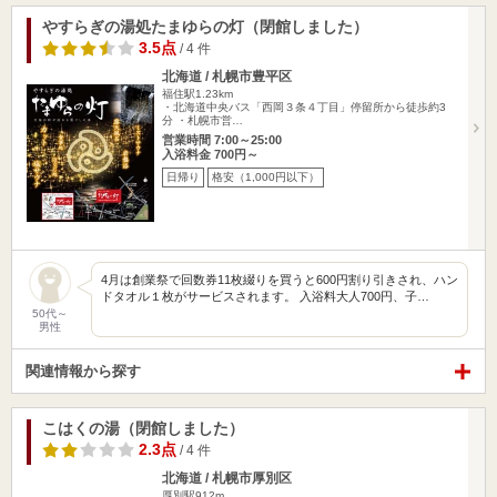
やすらぎの湯処たまゆらの灯（閉館しました）
3.5点
/ 4 件
北海道 / 札幌市豊平区
福住駅1.23km
・北海道中央バス「西岡３条４丁目」停留所から徒歩約3
分 ・札幌市営…
営業時間 7:00～25:00
入浴料金 700円～
日帰り
格安（1,000円以下）
4月は創業祭で回数券11枚綴りを買うと600円割り引きされ、ハン
ドタオル１枚がサービスされます。 入浴料大人700円、子…
50代～
男性
関連情報から探す
こはくの湯（閉館しました）
2.3点
/ 4 件
北海道 / 札幌市厚別区
厚別駅912m