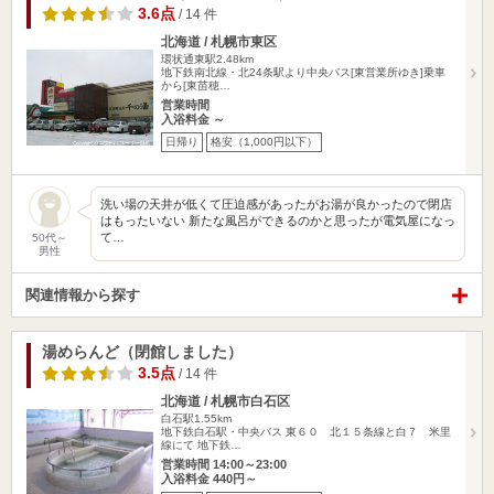
3.6点
/ 14 件
北海道 / 札幌市東区
環状通東駅2.48km
地下鉄南北線・北24条駅より中央バス[東営業所ゆき]乗車
から[東苗穂…
営業時間
入浴料金 ～
日帰り
格安（1,000円以下）
洗い場の天井が低くて圧迫感があったがお湯が良かったので閉店
はもったいない 新たな風呂ができるのかと思ったが電気屋になっ
て…
50代～
男性
関連情報から探す
湯めらんど（閉館しました）
3.5点
/ 14 件
北海道 / 札幌市白石区
白石駅1.55km
地下鉄白石駅・中央バス 東６０ 北１５条線と白７ 米里
線にて 地下鉄…
営業時間 14:00～23:00
入浴料金 440円～