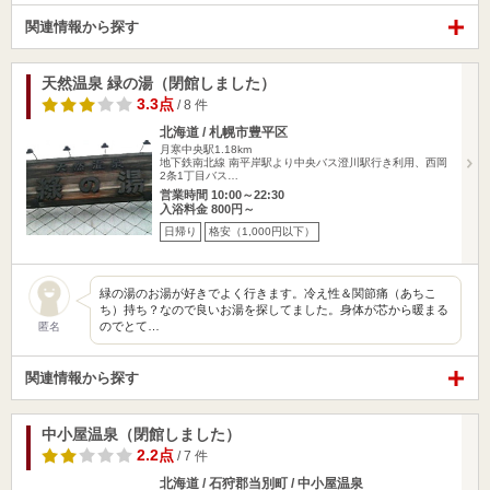
関連情報から探す
天然温泉 緑の湯（閉館しました）
3.3点
/ 8 件
北海道 / 札幌市豊平区
月寒中央駅1.18km
地下鉄南北線 南平岸駅より中央バス澄川駅行き利用、西岡
2条1丁目バス…
営業時間 10:00～22:30
入浴料金 800円～
日帰り
格安（1,000円以下）
緑の湯のお湯が好きでよく行きます。冷え性＆関節痛（あちこ
ち）持ち？なので良いお湯を探してました。身体が芯から暖まる
のでとて…
匿名
関連情報から探す
中小屋温泉（閉館しました）
2.2点
/ 7 件
北海道 / 石狩郡当別町 / 中小屋温泉