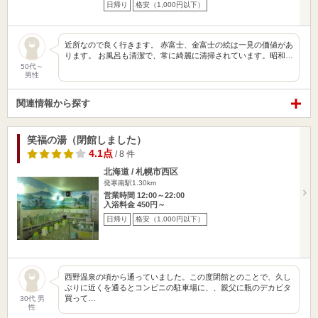
日帰り
格安（1,000円以下）
近所なので良く行きます。 赤富士、金富士の絵は一見の価値があ
ります。 お風呂も清潔で、常に綺麗に清掃されています。昭和…
50代～
男性
関連情報から探す
笑福の湯（閉館しました）
4.1点
/ 8 件
北海道 / 札幌市西区
発寒南駅1.30km
営業時間 12:00～22:00
入浴料金 450円～
日帰り
格安（1,000円以下）
西野温泉の頃から通っていました。この度閉館とのことで、久し
ぶりに近くを通るとコンビニの駐車場に、、親父に瓶のデカビタ
買って…
30代 男
性