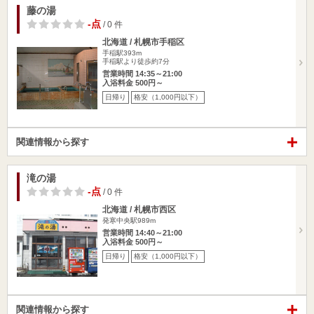
藤の湯
-点
/ 0 件
北海道 / 札幌市手稲区
手稲駅393m
手稲駅より徒歩約7分
営業時間 14:35～21:00
入浴料金 500円～
日帰り
格安（1,000円以下）
関連情報から探す
滝の湯
-点
/ 0 件
北海道 / 札幌市西区
発寒中央駅989m
営業時間 14:40～21:00
入浴料金 500円～
日帰り
格安（1,000円以下）
関連情報から探す