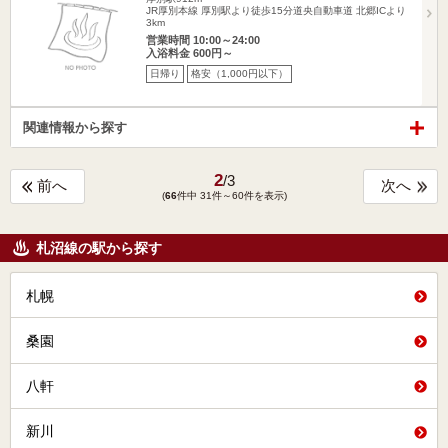
JR厚別本線 厚別駅より徒歩15分道央自動車道 北郷ICより
3km
営業時間 10:00～24:00
入浴料金 600円～
日帰り
格安（1,000円以下）
関連情報から探す
2
/
3
前へ
次へ
(
66
件中 31件～60件を表示)
札沼線の駅から探す
札幌
桑園
八軒
新川