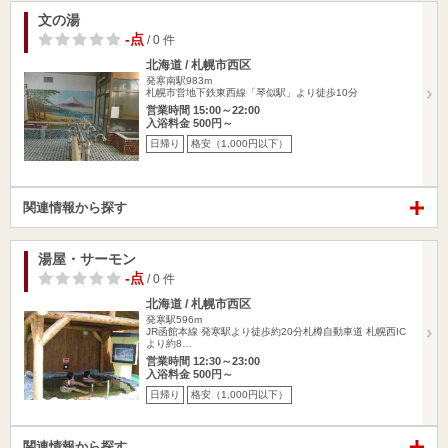
文の湯
-点
/ 0 件
北海道 / 札幌市西区
発寒南駅983m
札幌市営地下鉄東西線「琴似駅」より徒歩10分
営業時間 15:00～22:00
入浴料金 500円～
日帰り
格安（1,000円以下）
関連情報から探す
湯屋・サーモン
-点
/ 0 件
北海道 / 札幌市西区
発寒駅596m
JR函館本線 発寒駅より徒歩約20分札樽自動車道 札幌西IC
より約8…
営業時間 12:30～23:00
入浴料金 500円～
日帰り
格安（1,000円以下）
関連情報から探す