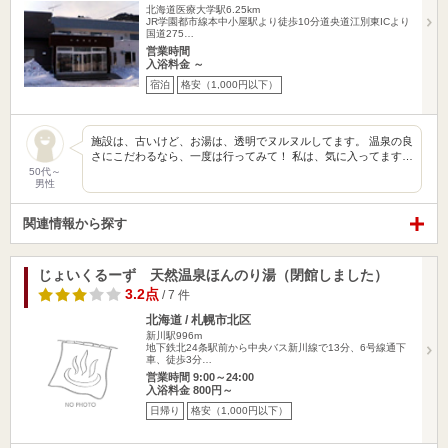
北海道医療大学駅6.25km
JR学園都市線本中小屋駅より徒歩10分道央道江別東ICより
国道275…
営業時間
入浴料金 ～
宿泊
格安（1,000円以下）
施設は、古いけど、お湯は、透明でヌルヌルしてます。 温泉の良
さにこだわるなら、一度は行ってみて！ 私は、気に入ってます…
50代～
男性
関連情報から探す
じょいくるーず 天然温泉ほんのり湯（閉館しました）
3.2点
/ 7 件
北海道 / 札幌市北区
新川駅996m
地下鉄北24条駅前から中央バス新川線で13分、6号線通下
車、徒歩3分…
営業時間 9:00～24:00
入浴料金 800円～
日帰り
格安（1,000円以下）