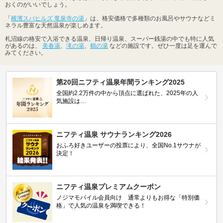
おくのがいいでしょう。
「
横濱スパヒルズ 竜泉寺の湯
」は、格安価格で多種類のお風呂やサウナなどミ
ネラル豊富な天然温泉が楽しめます。
札沼線の格安で入浴できる温泉、日帰り温泉、スーパー銭湯の中でも特に人気
があるのは、
美春湯
、
滝の湯
、
鶴の湯
などの施設です。ぜひ一度は足を運んで
みてください。
第20回ニフティ温泉年間ランキング2025
全国約2.2万件の中から頂点に選ばれた、2025年の人
気施設は…
ニフティ温泉 サウナランキング2026
おふろ好きユーザーの投票により、全国No.1サウナが
決定！
ニフティ温泉プレミアムクーポン
ノジマモバイル会員向け 通常よりもお得な「特別価
格」で人気の温泉を満喫できる！