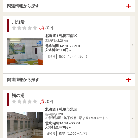
関連情報から探す
川沿湯
-点
/ 0 件
北海道 / 札幌市南区
真駒内駅2.26km
営業時間 14:30～22:00
入浴料金 500円～
日帰り
格安（1,000円以下）
関連情報から探す
福の湯
-点
/ 0 件
北海道 / 札幌市北区
新琴似駅728m
JR新琴似駅・地下鉄麻生駅より1500メートル
営業時間 14:30～22:00
入浴料金 500円～
日帰り
格安（1,000円以下）