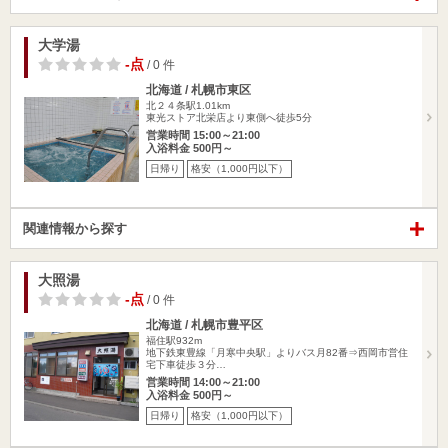
大学湯
-点
/ 0 件
北海道 / 札幌市東区
北２４条駅1.01km
東光ストア北栄店より東側へ徒歩5分
営業時間 15:00～21:00
入浴料金 500円～
日帰り
格安（1,000円以下）
関連情報から探す
大照湯
-点
/ 0 件
北海道 / 札幌市豊平区
福住駅932m
地下鉄東豊線「月寒中央駅」よりバス月82番⇒西岡市営住
宅下車徒歩３分…
営業時間 14:00～21:00
入浴料金 500円～
日帰り
格安（1,000円以下）