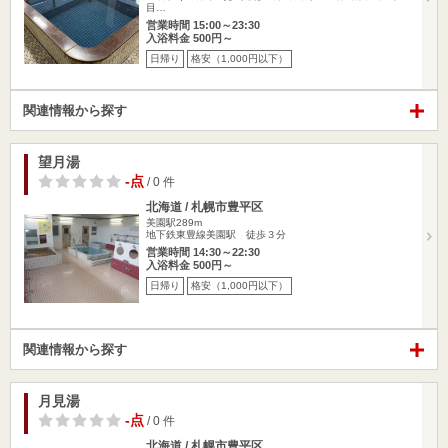
目…
営業時間 15:00～23:30
入浴料金 500円～
日帰り
格安（1,000円以下）
関連情報から探す
望月湯
-点
/ 0 件
北海道 / 札幌市豊平区
美園駅289m
地下鉄東豊線美園駅 徒歩３分
営業時間 14:30～22:30
入浴料金 500円～
日帰り
格安（1,000円以下）
関連情報から探す
月見湯
-点
/ 0 件
北海道 / 札幌市豊平区