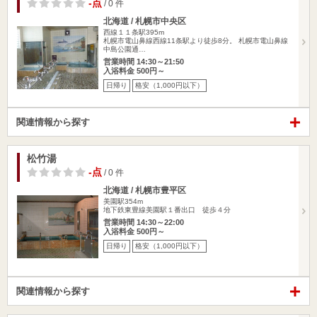
-点
/ 0 件
北海道 / 札幌市中央区
西線１１条駅395m
札幌市電山鼻線西線11条駅より徒歩8分。 札幌市電山鼻線
中島公園通…
営業時間 14:30～21:50
入浴料金 500円～
日帰り
格安（1,000円以下）
関連情報から探す
松竹湯
-点
/ 0 件
北海道 / 札幌市豊平区
美園駅354m
地下鉄東豊線美園駅１番出口 徒歩４分
営業時間 14:30～22:00
入浴料金 500円～
日帰り
格安（1,000円以下）
関連情報から探す