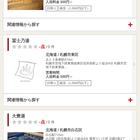
入浴料金 500円～
日帰り
格安（1,000円以下）
関連情報から探す
冨士乃湯
-点
/ 0 件
北海道 / 札幌市東区
北１３条東駅474m
札幌市営地下鉄東豊線東区役所前駅より徒歩9分 札幌市営
地下鉄東豊線…
営業時間
入浴料金 500円～
日帰り
格安（1,000円以下）
関連情報から探す
大豊湯
-点
/ 0 件
北海道 / 札幌市白石区
白石駅710m
白石駅 (JR北海道)より徒歩4分 最寄りバス停 北郷3条3丁