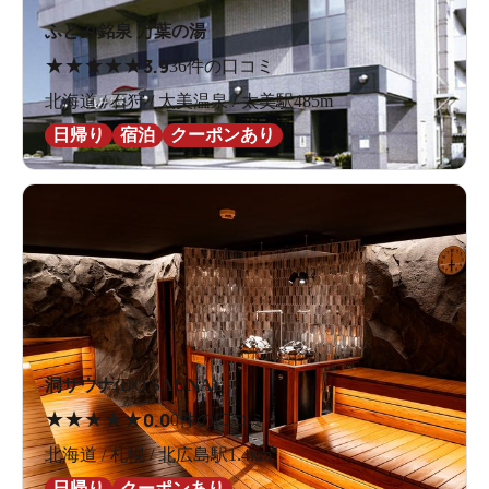
ふとみ銘泉 万葉の湯
★
★
★
★
★
3.9
36件の口コミ
北海道 / 石狩 / 太美温泉 / 太美駅485m
日帰り
宿泊
クーポンあり
洞サウナ(DO SAUNA)
★
★
★
★
★
0.0
0件の口コミ
北海道 / 札幌 / 北広島駅1.4km
日帰り
クーポンあり