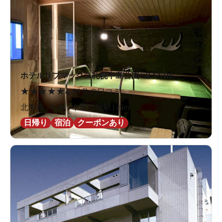
ホテルリブマックス札幌中島公園GRANDE
★
★
★
★
★
4.0
1件の口コミ
北海道 / 札幌 / 中島公園駅149m
日帰り
宿泊
クーポンあり