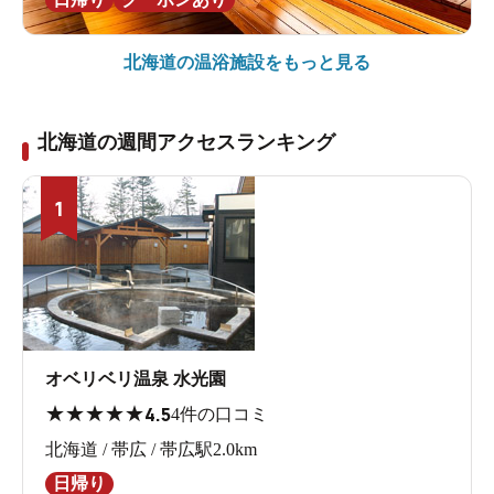
北海道の
温浴施設をもっと見る
北海道の週間アクセスランキング
1
オベリベリ温泉 水光園
★
★
★
★
★
4.5
4件の口コミ
北海道 / 帯広 / 帯広駅2.0km
日帰り