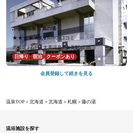
ふとみ銘泉 万葉の湯
★
★
★
★
★
3.9
36件の口コミ
北海道 / 石狩 / 太美温泉 / 太美駅485m
日帰り
宿泊
クーポンあり
会員登録して続きを見る
温泉TOP
＞
北海道
＞
北海道
＞
札幌
＞
藤の湯
温浴施設を探す