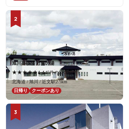
2
旭川高砂台 万葉の湯
★
★
★
★
★
4.4
45件の口コミ
北海道 / 旭川 / 近文駅2.5km
日帰り
クーポンあり
3