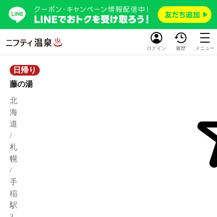
ログイン
履歴
メニュー
日帰り
藤の湯
北
海
道
/
札
幌
/
手
稲
駅
3