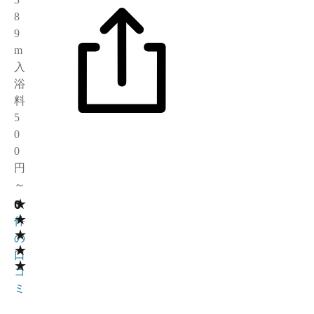
8
9
m
入
浴
料
5
0
0
円
～
★
0
0
★
件
★
の
★
口
★
コ
ミ