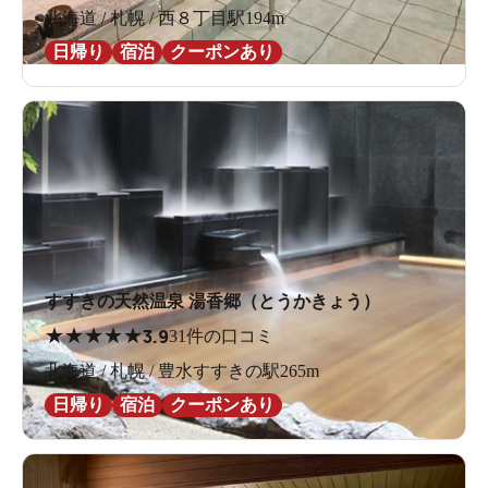
北海道 / 札幌 / 西８丁目駅194m
日帰り
宿泊
クーポンあり
すすきの天然温泉 湯香郷（とうかきょう）
★
★
★
★
★
3.9
31件の口コミ
北海道 / 札幌 / 豊水すすきの駅265m
日帰り
宿泊
クーポンあり