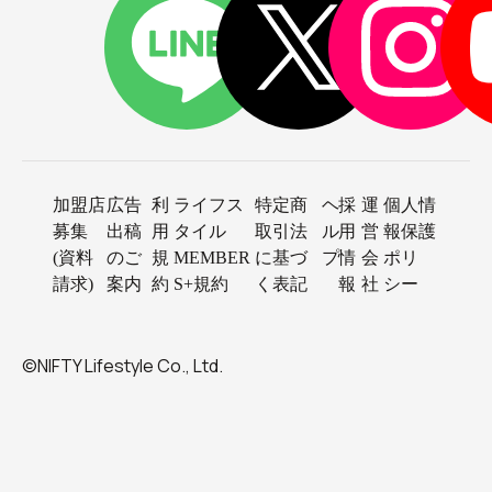
加盟店
広告
利
ライフス
特定商
ヘ
採
運
個人情
募集
出稿
用
タイル
取引法
ル
用
営
報保護
(資料
のご
規
MEMBER
に基づ
プ
情
会
ポリ
請求)
案内
約
S+規約
く表記
報
社
シー
©NIFTY Lifestyle Co., Ltd.