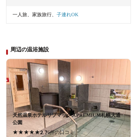
一人旅
、
家族旅行
、
子連れOK
周辺の温浴施設
天然温泉ホテルリブマックスPREMIUM札幌大通
公園
★
★
★
★
★
2.7
6件の口コミ