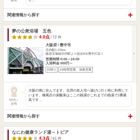
そ…
匿名
関連情報から探す
夢の公衆浴場 五色
4.0点
/ 72 件
大阪府 / 豊中市
庄内駅1.03km
阪急宝塚線庄内駅より徒歩8分豊中IC近く
営業時間 0:00～24:00
入浴料金 600円～
日帰り
24時間営業、深夜営業
大阪の南に住んでます。北摂の友人宅へ遊びに行く時に利用して
います。檜風呂の炭酸泉はここの銭湯がこれまでの銭湯で1番最
高です…
50代～
女性
関連情報から探す
なにわ健康ランド湯～トピア
4.3点
/ 41 件