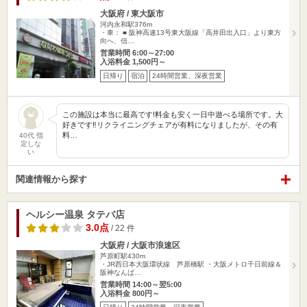
大阪府 / 東大阪市
河内永和駅376m
・車： ■ 阪神高速13号東大阪線「高井田出入口」より東方
向へ、信…
営業時間 6:00～27:00
入浴料金 1,500円～
日帰り
宿泊
24時間営業、深夜営業
この施設は本当に最高です!料金も安く一日中遊べる場所です。大
好きです‼︎リクライニングチェアが有料になりましたが、その有
料…
40代 指
定しな
い
関連情報から探す
ヘルシー温泉 タテバ店
3.0点
/ 22 件
大阪府 / 大阪市浪速区
芦原町駅430m
・JR西日本大阪環状線 芦原橋駅 ・大阪メトロ千日前線＆
阪神なんば…
営業時間 14:00～翌5:00
入浴料金 800円～