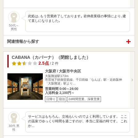
此処は､もう営業終了しております｡ 岩伸産業様の事情により､建
て直しになりました｡
50代～
男性
関連情報から探す
CABANA（カバーナ）（閉館しました）
2.5点
/ 2 件
大阪府 / 大阪市中央区
大阪難波駅173m
市営地下鉄御堂筋線、千日前線「なんば」駅・近鉄阪神
「大阪難波」駅より…
営業時間 0:00～24:00
入浴料金 2,100円～
日帰り
宿泊
24時間営業、深夜営業
サービスはもちろん、立地もいいのでよく利用しています。 ここ
の温泉でゆっくり時間を過ごすのが、本当に至福の時です。 これ
か…
30代 男
性