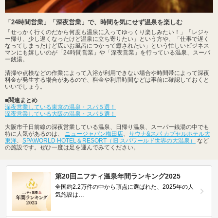
「24時間営業」「深夜営業」で、時間を気にせず温泉を楽しむ
「せっかく行くのだから何度も温泉に入ってゆっくり楽しみたい！」「レジャ
ー帰り、少し遅くなったけど温泉に立ち寄りたい」という方や、「仕事で遅く
なってしまったけど広いお風呂につかって癒されたい」という忙しいビジネス
マンにも嬉しいのが「24時間営業」や「深夜営業」を行っている温泉、スーパ
ー銭湯。
清掃や点検などの作業によって入浴が利用できない場合や時間帯によって深夜
料金が発生する場合があるので、料金や利用時間などは事前に確認しておくと
いいでしょう。
■関連まとめ
深夜営業している東京の温泉・スパ５選！
深夜営業している大阪の温泉・スパ５選！
大阪市千日前線の深夜営業している温泉、日帰り温泉、スーパー銭湯の中でも
特に人気があるのは、
ニュージャパン梅田店
、
サウナ&スパ カプセルホテル大
東洋
、
SPAWORLD HOTEL＆RESORT（旧 スパワールド世界の大温泉）
など
の施設です。ぜひ一度は足を運んでみてください。
第20回ニフティ温泉年間ランキング2025
全国約2.2万件の中から頂点に選ばれた、2025年の人
気施設は…