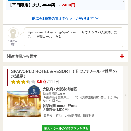
【平日限定】大人
2500円
→
2400円
他にも1種類の電子チケットがあります
https://www.daitoyo.co.jp/spa/mens/ 「サウナ＆スパ大東洋」に
て、「早朝コース：￥1,…
50代～
男性
関連情報から探す
SPAWORLD HOTEL＆RESORT（旧 スパワールド世界の
大温泉）
3.5点
/ 111 件
大阪府 / 大阪市浪速区
動物園前駅135m
JR南海新今宮駅東出口、地下鉄動物園前駅5番出口より徒
歩すぐ 阪神…
営業時間 10:00～翌8:45
入浴料金 1,500円～
日帰り
宿泊
24時間営業、深夜営業
楽天トラベルの宿泊プランを見る