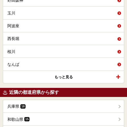
野田阪神
玉川
阿波座
西長堀
桜川
なんば
もっと見る
近隣の都道府県から探す
兵庫県
18
和歌山県
15