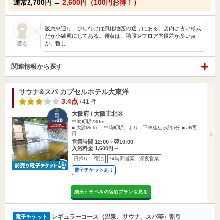
通常
2,700円
→
2,600円（100円お得！）
阪急東通り、少し行けば風化地区の辺りにある。店内は古い様式
だが小綺麗にしてある。難点は、階段やフロア内段差が多い点
か。暫し…
匿名
関連情報から探す
サウナ&スパ カプセルホテル大東洋
3.4点
/ 41 件
大阪府 / 大阪市北区
中崎町駅280m
■ 大阪Metro「中崎町駅」より、下車後徒歩約5分 ■ JR西
日…
営業時間 12:00～翌10:00
入浴料金 1,600円～
日帰り
宿泊
24時間営業、深夜営業
電子チケットあり
楽天トラベルの宿泊プランを見る
レギュラーコース（温泉、サウナ、スパ等）割引
電子チケット