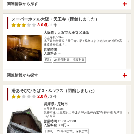
関連情報から探す
スーパーホテル大阪・天王寺（閉館しました）
3.0点
/ 2 件
大阪府 / 大阪市天王寺区逢阪
天王寺駅669m
地下鉄御堂筋線「天王寺」駅7番出口より徒歩約8分阪神高
速道路松原線「…
営業時間
入浴料金 ～
宿泊
24時間営業、深夜営業
関連情報から探す
湯あそびひろば 3・8ハウス（閉館しました）
2.0点
/ 2 件
兵庫県 / 尼崎市
出屋敷駅634m
阪神本線 出屋敷駅より徒歩10分阪神高速3号神戸線 尼崎西
ICより国…
営業時間 13:00～9:00
入浴料金 380円～
日帰り
24時間営業、深夜営業