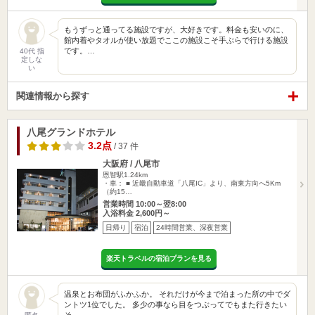
もうずっと通ってる施設ですが、大好きです。料金も安いのに、
館内着やタオルが使い放題でここの施設こそ手ぶらで行ける施設
です。…
40代 指
定しな
い
関連情報から探す
八尾グランドホテル
3.2点
/ 37 件
大阪府 / 八尾市
恩智駅1.24km
・車： ■ 近畿自動車道「八尾IC」より、南東方向へ5Km
（約15…
営業時間 10:00～翌8:00
入浴料金 2,600円～
日帰り
宿泊
24時間営業、深夜営業
楽天トラベルの宿泊プランを見る
温泉とお布団がふかふか。 それだけが今まで泊まった所の中でダ
ントツ1位でした。 多少の事なら目をつぶってでもまた行きたい