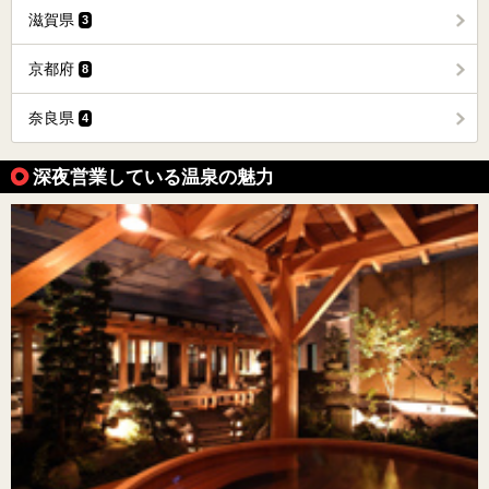
滋賀県
3
京都府
8
奈良県
4
深夜営業している温泉の魅力