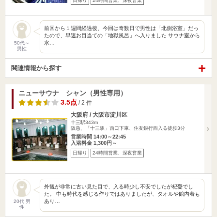
日帰り
24時間営業、深夜営業
前回から１週間経過後、今回は奇数日で男性は「北側浴室」だっ
たので、早速お目当ての「地獄風呂」へ入りました サウナ室から
水…
50代～
男性
関連情報から探す
ニューサウナ シャン（男性専用）
3.5点
/ 2 件
大阪府 / 大阪市淀川区
十三駅343m
阪急、「十三駅」西口下車、住友銀行西入る徒歩3分
営業時間 14:00～22:45
入浴料金 1,300円～
日帰り
24時間営業、深夜営業
外観が非常に古い見た目で、入る時少し不安でしたが杞憂でし
た。 中も時代を感じる作りではありましたが、タオルや館内着も
あり…
20代 男
性