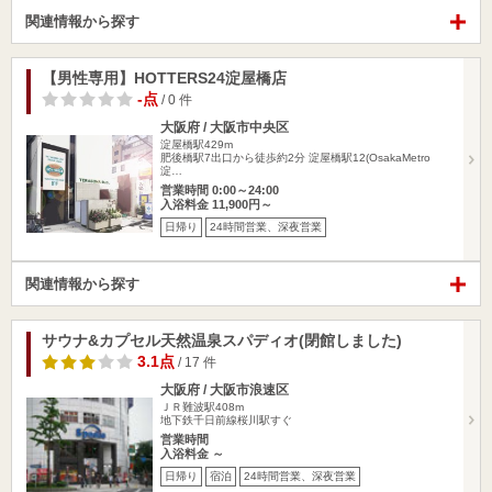
関連情報から探す
【男性専用】HOTTERS24淀屋橋店
-点
/ 0 件
大阪府 / 大阪市中央区
淀屋橋駅429m
肥後橋駅7出口から徒歩約2分 淀屋橋駅12(OsakaMetro
淀…
営業時間 0:00～24:00
入浴料金 11,900円～
日帰り
24時間営業、深夜営業
関連情報から探す
サウナ&カプセル天然温泉スパディオ(閉館しました)
3.1点
/ 17 件
大阪府 / 大阪市浪速区
ＪＲ難波駅408m
地下鉄千日前線桜川駅すぐ
営業時間
入浴料金 ～
日帰り
宿泊
24時間営業、深夜営業