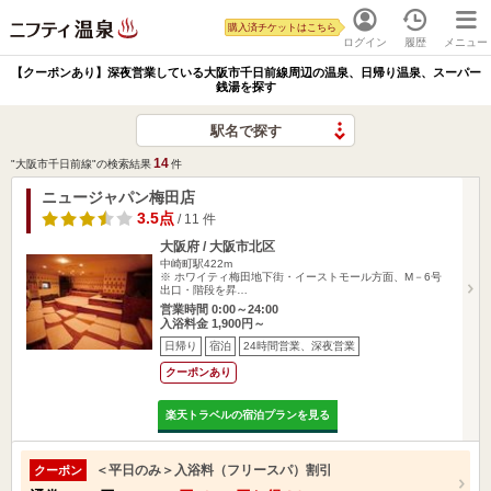
購入済チケットはこちら
ログイン
履歴
メニュー
【クーポンあり】深夜営業している大阪市千日前線周辺の温泉、日帰り温泉、スーパー
銭湯を探す
駅名で探す
14
"大阪市千日前線"の検索結果
件
ニュージャパン梅田店
3.5点
/ 11 件
大阪府 / 大阪市北区
中崎町駅422m
※ ホワイティ梅田地下街・イーストモール方面、M－6号
出口・階段を昇…
営業時間 0:00～24:00
入浴料金 1,900円～
日帰り
宿泊
24時間営業、深夜営業
クーポンあり
楽天トラベルの宿泊プランを見る
＜平日のみ＞入浴料（フリースパ）割引
クーポン