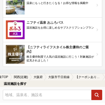
温泉にもっと行きたくなる！お得な情報を掲載中
ニフティ温泉 おふろパス
温浴施設をお得に楽しめるサブスクリプションプラン
【ニフティライフスタイル株主優待のご案
内】
株主優待制度で人気の温浴施設に行こう！対象施設が
拡充されました！
泉TOP
関西(近畿)
大阪府
大阪市千日前線
【クーポンあり】深夜営業している大阪市千日前線周辺の温泉、日帰り温泉、スーパー銭湯を探す
温浴施設を探す