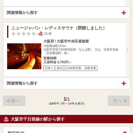
関連情報から探す
ニュージャパン・レディスサウナ（閉館しました）
-点
/ 0 件
大阪府 / 大阪市中央区道頓堀
大阪難波駅153m
大阪市営地下鉄御堂筋線「なんば駅」 又は、近鉄奈良線
「近鉄難波駅」御…
営業時間
入浴料金 2,700円～
日帰り
宿泊
24時間営業、深夜営業
関連情報から探す
1
/
1
前へ
次へ
(
14
件中 1件～14件を表示)
大阪市千日前線の駅から探す