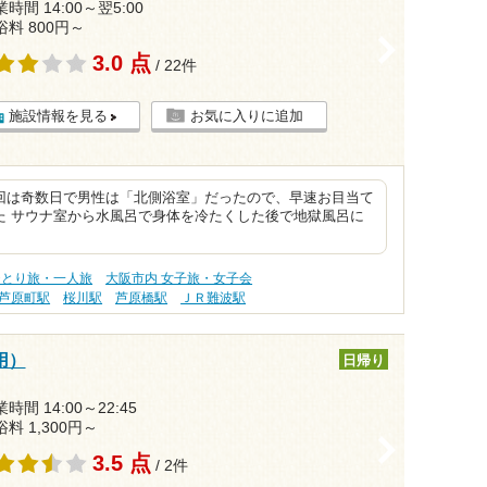
時間 14:00～翌5:00
浴料 800円～
>
3.0 点
/ 22件
施設情報を見る
お気に入りに追加
回は奇数日で男性は「北側浴室」だったので、早速お目当て
た サウナ室から水風呂で身体を冷たくした後で地獄風呂に
ひとり旅・一人旅
大阪市内 女子旅・女子会
芦原町駅
桜川駅
芦原橋駅
ＪＲ難波駅
用）
日帰り
時間 14:00～22:45
浴料 1,300円～
>
3.5 点
/ 2件