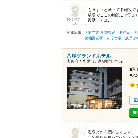
もうずっと通ってる施設で
放題でここの施設こそ手ぶ
40代 指定し
復活してほ…
ない
関連情報
大阪市内 単純温泉・単純泉
大
動物園前駅
新今宮駅
恵美須
八尾グランドホテル
大阪府 / 八尾市 /
恩智駅1.24km
■営業
■入
楽
温泉とお布団がふかふか。 
少の事なら目をつぶってでも