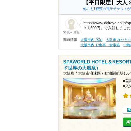
【平日限定】大人
他にも1種類の電子チケットが
https://www.daitoyo
￥1,600円」で入館しまし
50代～ 男性
関連情報
大阪市内 宿泊
大阪市内 ひと
大阪市内 お食事・食事処
中崎
SPAWORLD HOTEL＆RESO
ド世界の大温泉）
大阪府 / 大阪市浪速区 /
動物園前駅135
■営業
■入
楽