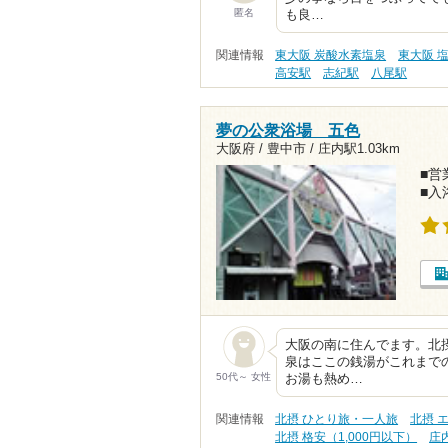
匿名
も良…
関連情報
東大阪 炭酸水素塩泉
東大阪 
高安駅
志紀駅
八尾駅
夢の公衆浴場 五色
大阪府 / 豊中市 /
庄内駅1.03km
■営業
■入
大阪の南に住んでます。北
泉はここの銭湯がこれまで
50代～ 女性
お湯も熱め…
関連情報
北摂 ひとり旅・一人旅
北摂 
北摂 格安（1,000円以下）
庄