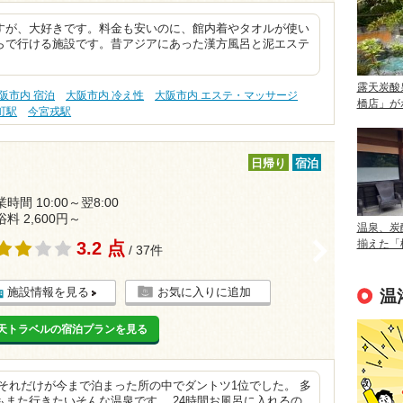
すが、大好きです。料金も安いのに、館内着やタオルが使い
らで行ける施設です。昔アジアにあった漢方風呂と泥エステ
露天炭酸
阪市内 宿泊
大阪市内 冷え性
大阪市内 エステ・マッサージ
橋店」が
町駅
今宮戎駅
日帰り
宿泊
時間 10:00～翌8:00
浴料 2,600円～
温泉、炭
3.2 点
揃えた「
>
/ 37件
施設情報を見る
お気に入りに追加
温
天トラベルの宿泊プランを見る
それだけが今まで泊まった所の中でダントツ1位でした。 多
また行きたいそんな温泉です。 24時間お風呂に入れるの