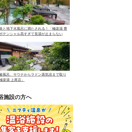
泉と地下水風呂に満たされる！「極楽湯 豊
ポテンシャル高すぎて長湯が止まらない
酸風呂、サウナからラドン蒸気浴まで取り
極楽湯 上尾店」
浴施設の方へ
ニフティ温泉を使って手軽に集