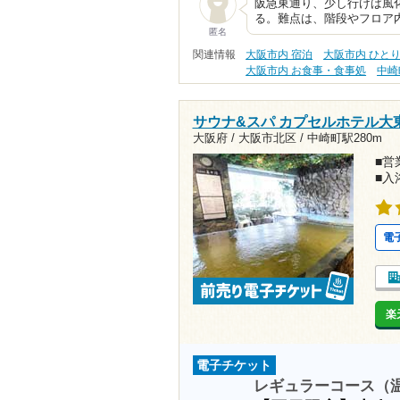
阪急東通り、少し行けば風
る。難点は、階段やフロア
匿名
関連情報
大阪市内 宿泊
大阪市内 ひと
大阪市内 お食事・食事処
中崎
サウナ&スパ カプセルホテル大
大阪府 / 大阪市北区 /
中崎町駅280m
■営業
■入
電
楽
電子チケット
レギュラーコース（