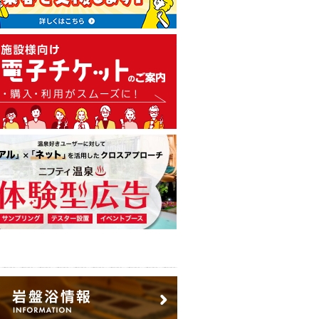
温泉・日帰り温泉・スーパー銭
広告出稿のご案内