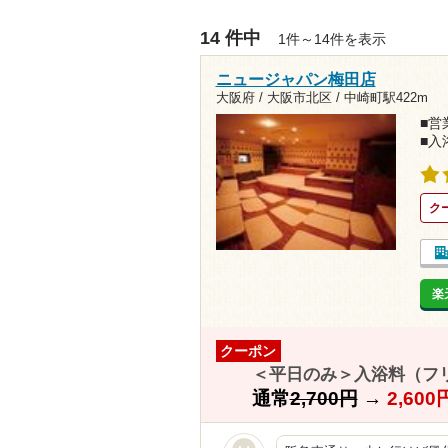
14 件中
1件～14件を表示
ニュージャパン梅田店
大阪府 / 大阪市北区 /
中崎町駅422m
■営業
■入
ク
楽
クーポン
＜平日のみ＞入浴料（フ
通常
2,700円
→
2,60