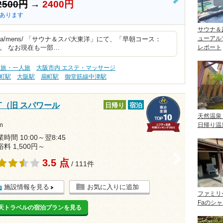
>
2500円
→
2400円
あります
サウナ＆
ューアル
.co.jp/spa/mens/ 「サウナ＆スパ大東洋」にて、「早朝コース：
レポート
た。 なお現在も一部…
り旅・一人旅
大阪市内 エステ・マッサージ
町駅
大阪駅
扇町駅
御堂筋線中津駅
RT（旧 スパワール
日帰り
宿泊
天然温泉
m
日帰り温
時間 10:00～翌8:45
浴料 1,500円～
>
3.5 点
/ 111件
施設情報を見る
お気に入りに追加
ファミリ
Faのシ
天トラベルの宿泊プランを見る