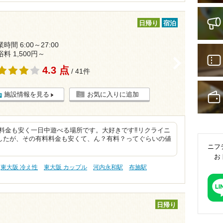
日帰り
宿泊
時間 6:00～27:00
浴料 1,500円～
>
4.3 点
/ 41件
施設情報を見る
お気に入りに追加
料金も安く一日中遊べる場所です。大好きです‼︎リクライニ
したが、その有料料金も安くて、ん？有料？ってぐらいの値
ニフ
お
東大阪 冷え性
東大阪 カップル
河内永和駅
布施駅
日帰り