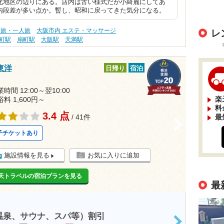
化地区の辺りにある。店内は古い様式だが小綺麗にしてあ
内段差が多い点か。暫し、昭和に戻ってきた気分になる。
り旅・一人旅
大阪市内 エステ・マッサージ
レ
町駅
扇町駅
大阪駅
天満駅
東洋
日帰り
宿泊
時間 12:00～翌10:00
楽
浴料 1,600円～
料
3.4 点
/ 41件
最
>
子チケットあり
施設情報を見る
お気に入りに追加
天トラベルの宿泊プランを見る
最
温泉、サウナ、スパ等）割引