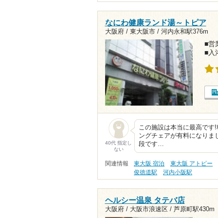
なにわ健康ランド湯～トピア
大阪府 / 東大阪市 /
河内永和駅376m
■営業
■入
この施設は本当に最高です!
ングチェアが有料になりま
40代 指定し
段です…
ない
関連情報
東大阪 宿泊
東大阪 アトピー
俊徳道駅
河内小阪駅
ヘルシー温泉 タテバ店
大阪府 / 大阪市浪速区 /
芦原町駅430m