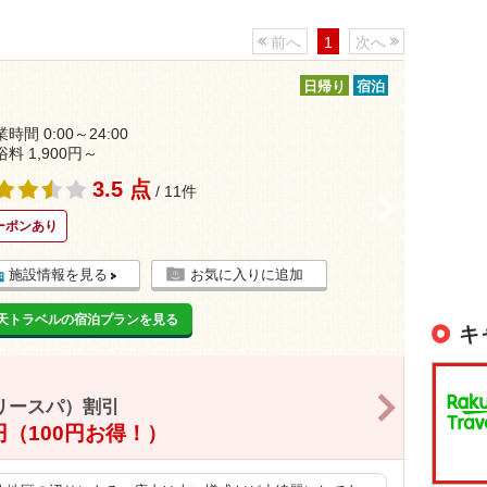
前へ
1
次へ
日帰り
宿泊
時間 0:00～24:00
浴料 1,900円～
3.5 点
/ 11件
>
ーポンあり
施設情報を見る
お気に入りに追加
天トラベルの宿泊プランを見る
キ
>
リースパ）割引
0円（100円お得！）