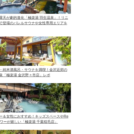
露天が劇的進化「極楽湯 羽生温泉」！リニ
で登場のバレルサウナや女性専用エリアを
・純米酒風呂・サウナを満喫！金沢近郊の
泉「極楽湯 金沢野々市店」レポ
ー＆女性におすすめ！キッズスペースやRe
ャワーが嬉しい「極楽湯 千葉稲毛店」