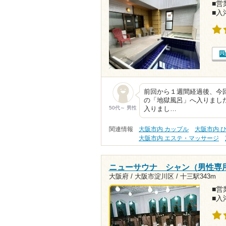
■営業
■入
前回から１週間経過後、今
の「地獄風呂」へ入りまし
50代～ 男性
入りまし…
関連情報
大阪市内 カップル
大阪市内 
大阪市内 エステ・マッサージ
ニューサウナ シャン（男性専
大阪府 / 大阪市淀川区 /
十三駅343m
■営業
■入