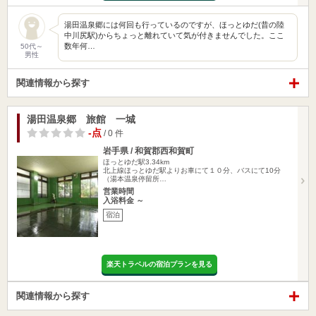
湯田温泉郷には何回も行っているのですが、ほっとゆだ(昔の陸
中川尻駅)からちょっと離れていて気が付きませんでした。ここ
数年何…
50代～
男性
関連情報から探す
湯田温泉郷 旅館 一城
-点
/ 0 件
岩手県 / 和賀郡西和賀町
ほっとゆだ駅3.34km
北上線ほっとゆだ駅よりお車にて１０分、バスにて10分
（湯本温泉停留所…
営業時間
入浴料金 ～
宿泊
楽天トラベルの宿泊プランを見る
関連情報から探す