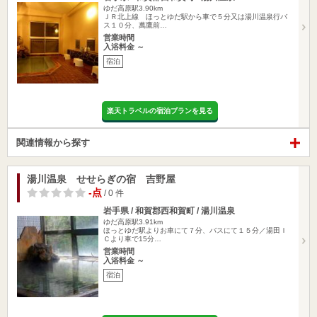
ゆだ高原駅3.90km
ＪＲ北上線 ほっとゆだ駅から車で５分又は湯川温泉行バ
ス１０分、萬鷹前…
営業時間
入浴料金 ～
宿泊
楽天トラベルの宿泊プランを見る
関連情報から探す
湯川温泉 せせらぎの宿 吉野屋
-点
/ 0 件
岩手県 / 和賀郡西和賀町 / 湯川温泉
ゆだ高原駅3.91km
ほっとゆだ駅よりお車にて７分、バスにて１５分／湯田Ｉ
Ｃより車で15分…
営業時間
入浴料金 ～
宿泊