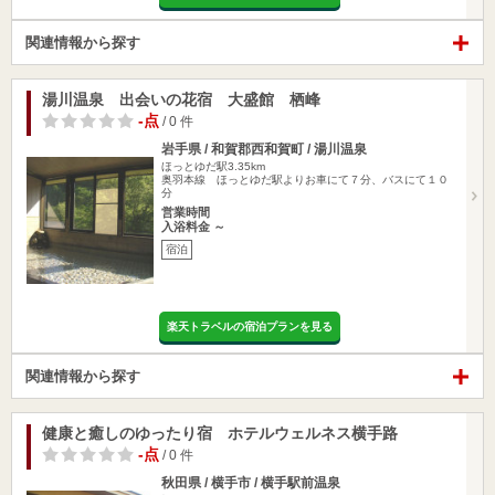
関連情報から探す
湯川温泉 出会いの花宿 大盛館 栖峰
-点
/ 0 件
岩手県 / 和賀郡西和賀町 / 湯川温泉
ほっとゆだ駅3.35km
奥羽本線 ほっとゆだ駅よりお車にて７分、バスにて１０
分
営業時間
入浴料金 ～
宿泊
楽天トラベルの宿泊プランを見る
関連情報から探す
健康と癒しのゆったり宿 ホテルウェルネス横手路
-点
/ 0 件
秋田県 / 横手市 / 横手駅前温泉