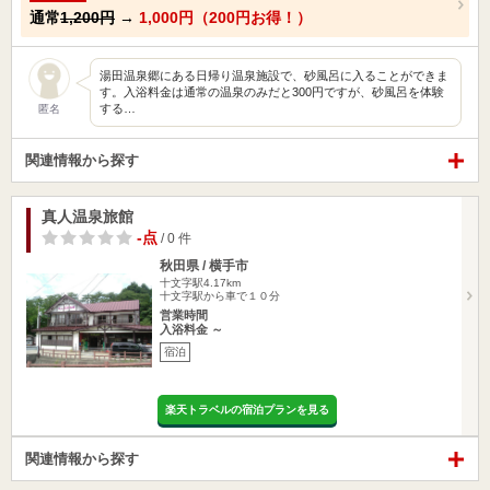
通常
1,200円
→
1,000円（200円お得！）
湯田温泉郷にある日帰り温泉施設で、砂風呂に入ることができま
す。入浴料金は通常の温泉のみだと300円ですが、砂風呂を体験
する…
匿名
関連情報から探す
真人温泉旅館
-点
/ 0 件
秋田県 / 横手市
十文字駅4.17km
十文字駅から車で１０分
営業時間
入浴料金 ～
宿泊
楽天トラベルの宿泊プランを見る
関連情報から探す