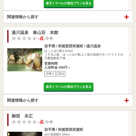
楽天トラベルの宿泊プランを見る
関連情報から探す
湯川温泉 春山荘 本館
-点
/ 0 件
岩手県 / 和賀郡西和賀町 / 湯川温泉
ほっとゆだ駅3.91km
ＪＲ北上線 ほっとゆだ駅より湯川温泉行きバスで１５分
万鷹旅館前下車。…
営業時間
入浴料金 400円～
日帰り
宿泊
楽天トラベルの宿泊プランを見る
関連情報から探す
御宿 末広
-点
/ 0 件
岩手県 / 和賀郡西和賀町
ゆだ高原駅3.96km