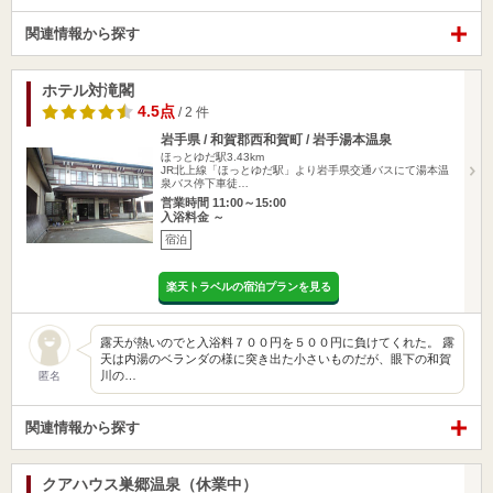
関連情報から探す
ホテル対滝閣
4.5点
/ 2 件
岩手県 / 和賀郡西和賀町 / 岩手湯本温泉
ほっとゆだ駅3.43km
JR北上線「ほっとゆだ駅」より岩手県交通バスにて湯本温
泉バス停下車徒…
営業時間 11:00～15:00
入浴料金 ～
宿泊
楽天トラベルの宿泊プランを見る
露天が熱いのでと入浴料７００円を５００円に負けてくれた。 露
天は内湯のベランダの様に突き出た小さいものだが、眼下の和賀
川の…
匿名
関連情報から探す
クアハウス巣郷温泉（休業中）