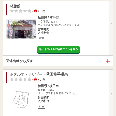
林旅館
-点
/ 0 件
秋田県 / 横手市
十文字駅2.41km
十文字駅よりお車かバスで５・６分
営業時間
入浴料金 ～
宿泊
楽天トラベルの宿泊プランを見る
関連情報から探す
ホテルテトラリゾート秋田横手温泉
-点
/ 0 件
秋田県 / 横手市
横手駅2.26km
ＪＲ 横手駅よりお車にて約５分
営業時間
入浴料金 ～
宿泊