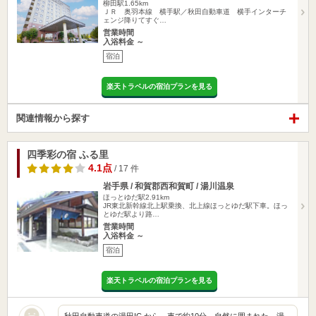
柳田駅1.65km
ＪＲ 奥羽本線 横手駅／秋田自動車道 横手インターチ
ェンジ降りてすぐ…
営業時間
入浴料金 ～
宿泊
楽天トラベルの宿泊プランを見る
関連情報から探す
四季彩の宿 ふる里
4.1点
/ 17 件
岩手県 / 和賀郡西和賀町 / 湯川温泉
ほっとゆだ駅2.91km
JR東北新幹線北上駅乗換、北上線ほっとゆだ駅下車。ほっ
とゆだ駅より路…
営業時間
入浴料金 ～
宿泊
楽天トラベルの宿泊プランを見る