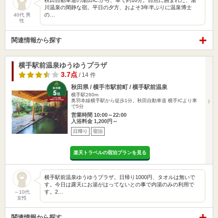
秋田自動車道の湯田IC.から、車で約10分。自然に囲まれた、湯
川温泉の閑静な宿。平日の夕方、およそ3年半ぶりに温泉博士
の…
40代 男
性
関連情報から探す
横手駅前温泉ゆうゆうプラザ
3.7点
/ 14 件
秋田県 / 横手市駅前町 / 横手駅前温泉
横手駅260m
奥羽本線横手駅から徒歩1分。秋田自動車道 横手ICより車
で5分
営業時間 10:00～22:00
入浴料金 1,200円～
日帰り
宿泊
楽天トラベルの宿泊プランを見る
横手駅前温泉ゆうゆうプラザ。日帰り1000円、タオルは無いで
す。今日は露天にお湯がはってないとの事で内湯のみの利用で
す。2…
～10代
女性
関連情報から探す