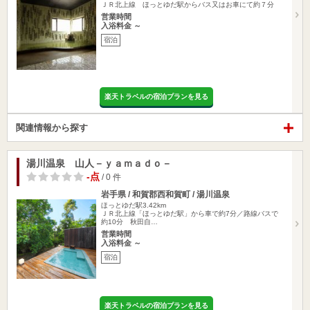
ＪＲ北上線 ほっとゆだ駅からバス又はお車にて約７分
営業時間
入浴料金 ～
宿泊
楽天トラベルの宿泊プランを見る
関連情報から探す
湯川温泉 山人－ｙａｍａｄｏ－
-点
/ 0 件
岩手県 / 和賀郡西和賀町 / 湯川温泉
ほっとゆだ駅3.42km
ＪＲ北上線「ほっとゆだ駅」から車で約7分／路線バスで
約10分 秋田自…
営業時間
入浴料金 ～
宿泊
楽天トラベルの宿泊プランを見る