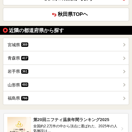
秋田県TOPヘ
近隣の都道府県から探す
宮城県
369
青森県
417
岩手県
361
山形県
493
福島県
766
第20回ニフティ温泉年間ランキング2025
全国約2.2万件の中から頂点に選ばれた、2025年の人
気施設は…