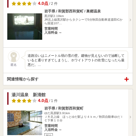
4.0点
/ 2 件
岩手県 / 和賀郡西和賀町 / 巣郷温泉
黒沢駅2.19km
JR北上線黒沢駅からタクシーで5分秋田自動車道湯田ICか
ら国道107…
営業時間
入浴料金 ～
道路沿いはニメートル弱の雪の壁。建物が見えないので油断して
いると通りすぎてしまうし、ホワイトアウトの吹雪になったら最
悪だ。…
匿名
関連情報から探す
湯川温泉 新清館
4.0点
/ 1 件
岩手県 / 和賀郡西和賀町
ゆだ高原駅3.91km
ＪＲ北上線 ほっとゆだ駅より４ｋｍ／秋田自動車ゆだＩ
Ｃ下車１０分
営業時間
入浴料金 ～
宿泊