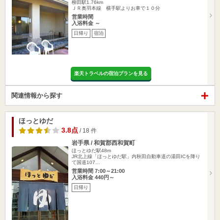
柳田駅1.76km
ＪＲ奥羽本線 横手駅よりお車で１０分
営業時間
入浴料金 ～
日帰り
宿泊
楽天トラベルの宿泊プランを見る
関連情報から探す
ほっとゆだ
3.8点
/ 18 件
岩手県 / 和賀郡西和賀町
ほっとゆだ駅48m
JR北上線「ほっとゆだ駅」内秋田自動車道の湯田ICを降り
て国道107…
営業時間 7:00～21:00
入浴料金 440円～
日帰り