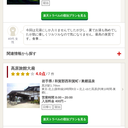
宿泊
楽天トラベルの宿泊プランを見る
今回は元湯にしか入りませんでしたが少し、夏でお湯も熱めでし
たが肌に優しくツルツルなので気になりません。最高の泉質で
す。食事…
40代 女
性
関連情報から探す
高原旅館大扇
4.0点
/ 7 件
岩手県 / 和賀郡西和賀町 / 巣郷温泉
黒沢駅1.76km
東京-北上(新幹線)3時間6分＝北上-ゆだ高原(列車)1時間-巣
郷(…
営業時間 8:00～20:00
入浴料金 400円～
日帰り
宿泊
楽天トラベルの宿泊プランを見る