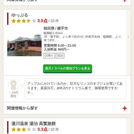
ゆっぷる
3.5点
/ 10 件
秋田県 / 横手市
醍醐駅2.80km
JR「横手駅」より車で約20分 JR奥羽本線「醍醐駅」より
車で約5…
営業時間 6:00～21:00
入浴料金 460円～
日帰り
宿泊
楽天トラベルの宿泊プランを見る
アップルにかけているのか、巨大なリンゴのオブジェが置いてあ
ります。泉温31℃、ph8.2のナトリウム泉で、循環使用ですが
ナ…
～10代
男性
関連情報から探す
湯川温泉 湯治 高繁旅館
3.3点
/ 10 件