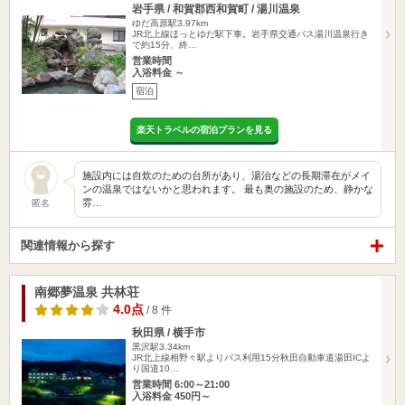
岩手県 / 和賀郡西和賀町 / 湯川温泉
ゆだ高原駅3.97km
JR北上線ほっとゆだ駅下車。岩手県交通バス湯川温泉行き
で約15分、終…
営業時間
入浴料金 ～
宿泊
楽天トラベルの宿泊プランを見る
施設内には自炊のための台所があり、湯治などの長期滞在がメイ
ンの温泉ではないかと思われます。 最も奥の施設のため、静かな
雰…
匿名
関連情報から探す
南郷夢温泉 共林荘
4.0点
/ 8 件
秋田県 / 横手市
黒沢駅3.34km
JR北上線相野々駅よりバス利用15分秋田自動車道湯田ICよ
り国道10…
営業時間 6:00～21:00
入浴料金 450円～