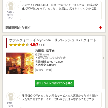
このサイトの案内には、日帰り400円とありましたが、時流の変
化で500円になっていました。 お湯は、柔らかくツルツルで湯…
50代～
指定し
ない
関連情報から探す
ホテルクォードインyokote リフレッシュ スパ クォード
4.5点
/ 4 件
秋田県 / 横手市
横手駅468m
・横手駅西口より徒歩約5分
営業時間 10:00～23:00
入浴料金 1,100円～
日帰り
宿泊
楽天トラベルの宿泊プランを見る
昨日初めて行きました お湯もサービスも大変良かったです 隣の
人を気にせずにドライヤー 洗い場または休憩することができ…
50代～
女性