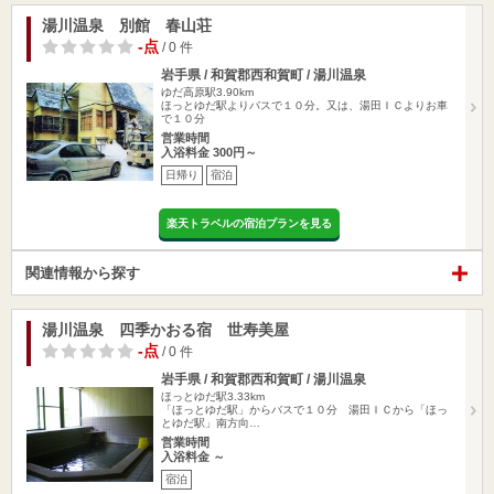
湯川温泉 別館 春山荘
-点
/ 0 件
岩手県 / 和賀郡西和賀町 / 湯川温泉
ゆだ高原駅3.90km
ほっとゆだ駅よりバスで１０分。又は、湯田ＩＣよりお車
で１０分
営業時間
入浴料金 300円～
日帰り
宿泊
楽天トラベルの宿泊プランを見る
関連情報から探す
湯川温泉 四季かおる宿 世寿美屋
-点
/ 0 件
岩手県 / 和賀郡西和賀町 / 湯川温泉
ほっとゆだ駅3.33km
「ほっとゆだ駅」からバスで１０分 湯田ＩＣから「ほっ
とゆだ駅」南方向…
営業時間
入浴料金 ～
宿泊