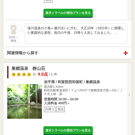
楽天トラベルの宿泊プランを見る
湯川温泉の小鬼ヶ瀬川沿いに佇む、大正10年（1921年）に開業し
た家庭的な湯宿。祝日の午後、日帰り入浴してみました。 …
50代～
男性
関連情報から探す
巣郷温泉 静山荘
4.0点
/ 1 件
岩手県 / 和賀郡西和賀町 / 巣郷温泉
黒沢駅1.62km
秋田自動車道湯田ＩＣよりR107で巣郷温泉方面へ5分／Ｊ
Ｒ北上線・湯…
営業時間 10:00～20:00
入浴料金 400円～
日帰り
宿泊
楽天トラベルの宿泊プランを見る