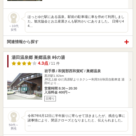
ほっとゆだ駅にある温泉。駅前の駐車場に車を停めて利用しまし
た。観光協会とお土産屋さんも駅向かいにありました。 日帰り4
4…
～10代
女性
関連情報から探す
湯田温泉郷 巣郷温泉 峠の湯
4.3点
/ 11 件
岩手県 / 和賀郡西和賀町 / 巣郷温泉
黒沢駅1.92km
JR北上線 ゆだ高原駅よりタクシー利用3分秋田自動車道 湯
田ICより…
営業時間 8:30～20:30
入浴料金 400円～
日帰り
令和7年6月12日に半年振りに寄らせて頂きましたが、残念な事に
諸事情により、閉店クローズとなりましたと、伝えられました。
…
50代～
男性