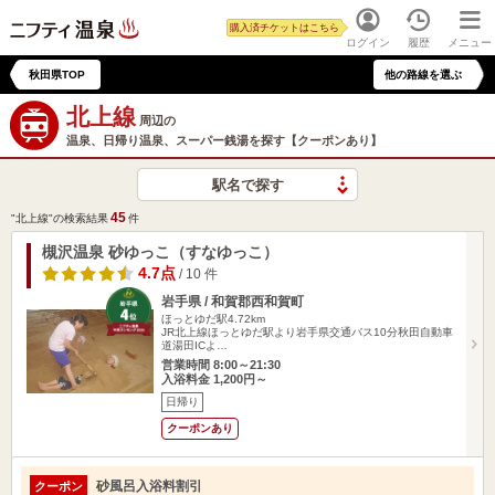
購入済チケットはこちら
ログイン
履歴
メニュー
秋田県TOP
他の路線を選ぶ
北上線
周辺の
温泉、日帰り温泉、スーパー銭湯を探す【クーポンあり】
駅名で探す
45
"北上線"の検索結果
件
槻沢温泉 砂ゆっこ（すなゆっこ）
4.7点
/ 10 件
岩手県 / 和賀郡西和賀町
ほっとゆだ駅4.72km
JR北上線ほっとゆだ駅より岩手県交通バス10分秋田自動車
道湯田ICよ…
営業時間 8:00～21:30
入浴料金 1,200円～
日帰り
クーポンあり
砂風呂入浴料割引
クーポン