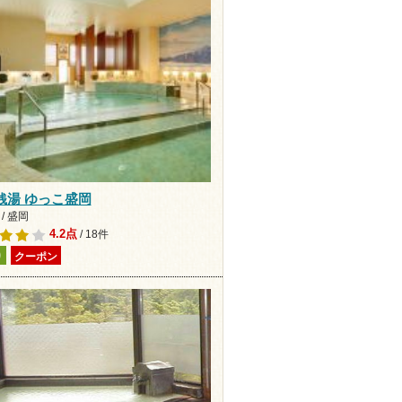
A銭湯 ゆっこ盛岡
/ 盛岡
4.2点
/ 18件
り
クーポン