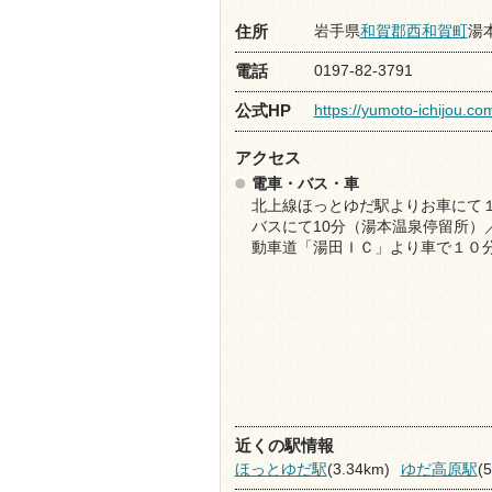
岩手県
和賀郡西和賀町
湯本
住所
0197-82-3791
電話
https://yumoto-ichijou.co
公式HP
アクセス
電車・バス・車
北上線ほっとゆだ駅よりお車にて
バスにて10分（湯本温泉停留所）
動車道「湯田ＩＣ」より車で１０
近くの駅情報
ほっとゆだ駅
(3.34km)
ゆだ高原駅
(