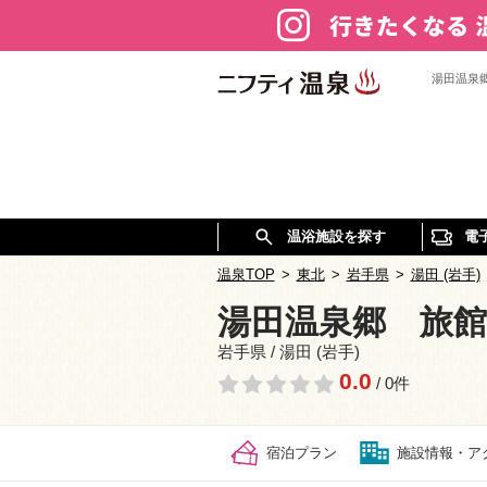
湯田温泉
温浴施設を探す
電
温泉TOP
>
東北
>
岩手県
>
湯田 (岩手)
湯田温泉郷 旅館
岩手県 / 湯田 (岩手)
0.0
/ 0件
宿泊プラン
施設情報・ア