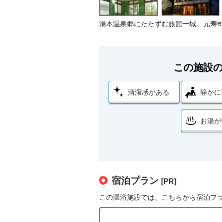
湯本温泉郷にたたずむ旅館一城。元寿
この施設
清潔感がある
静かに
お湯が
宿泊プラン
[PR]
この温浴施設では、こちらから宿泊プ