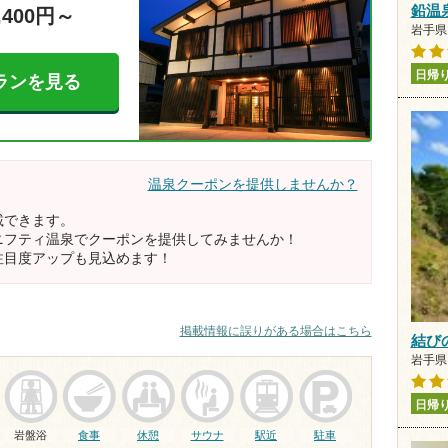
鉛温
,400円～
岩手県 
日帰
ランを見る
温泉クーポンを提供しませんか？
載できます。
ニフティ温泉でクーポンを提供してみませんか！
注目度アップも見込めます！
掲載情報に誤りがある場合はこちら
結び
岩手県 
日帰
岩盤浴
食事
休憩
サウナ
駅近
駐車