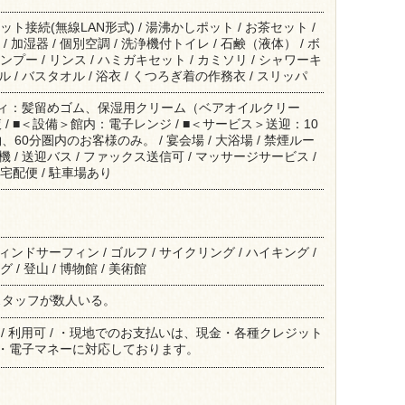
ット接続(無線LAN形式) / 湯沸かしポット / お茶セット /
/ 加湿器 / 個別空調 / 洗浄機付トイレ / 石鹸（液体） / ボ
ンプー / リンス / ハミガキセット / カミソリ / シャワーキ
オル / バスタオル / 浴衣 / くつろぎ着の作務衣 / スリッパ
ィ：髪留めゴム、保湿用クリーム（ベアオイルクリー
/ ■＜設備＞館内：電子レンジ / ■＜サービス＞送迎：10
60分圏内のお客様のみ。 / 宴会場 / 大浴場 / 禁煙ルー
売機 / 送迎バス / ファックス送信可 / マッサージサービス /
宅配便 / 駐車場あり
ウィンドサーフィン / ゴルフ / サイクリング / ハイキング /
 / 登山 / 博物館 / 美術館
スタッフが数人いる。
r Card / 利用可 / ・現地でのお支払いは、現金・各種クレジット
可)・電子マネーに対応しております。