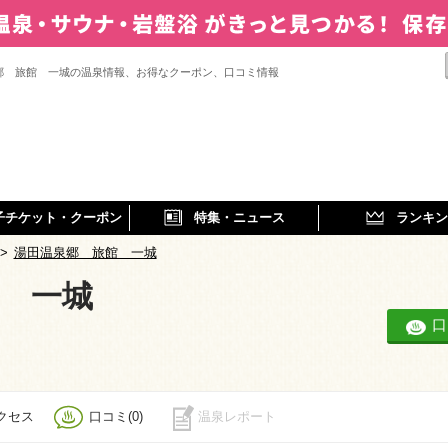
郷 旅館 一城の温泉情報、お得なクーポン、口コミ情報
子チケット・クーポン
特集・ニュース
ランキン
>
湯田温泉郷 旅館 一城
 一城
口
クセス
口コミ(0)
温泉レポート