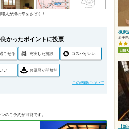
司職人が海の幸をさばく！
槻沢
岩手県 
の良かったポイントに投票
日帰
過ごせる
充実した施設
コスパがいい
いい
お風呂が開放的
この機能について
ランのご予約が可能です。
【新