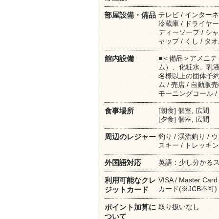
テレビ / インターネ
部屋設備・備品
冷蔵庫 / ドライヤー 
ディーソープ / シャ
ャップ / くし / タ
■＜備品＞アメニテ
館内設備
ム）、化粧水、乳液 
名様以上の団体予約、
ム / 売店 / 自動販
モーニングコール / 
[朝食] 個室, 広間
食事場所
[夕食] 個室, 広間
釣り / 渓流釣り / 
周辺のレジャー
スキー / トレッキング
英語：少し分かる
外国語対応
VISA / Maste
利用可能なクレ
カード(※JCB不
ジットカード
取り扱いなし
ポイント加算に
ついて