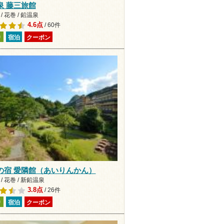
泉 藤三旅館
/ 花巻 / 鉛温泉
4.6点
/ 60件
り
宿泊
クーポン
の宿 愛隣館（あいりんかん）
/ 花巻 / 新鉛温泉
3.8点
/ 26件
り
宿泊
クーポン