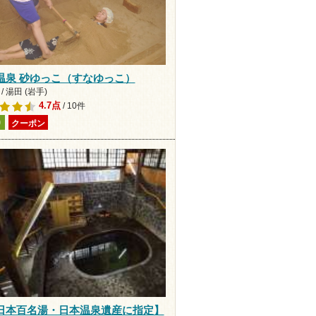
温泉 砂ゆっこ（すなゆっこ）
/ 湯田 (岩手)
4.7点
/ 10件
り
クーポン
日本百名湯・日本温泉遺産に指定】