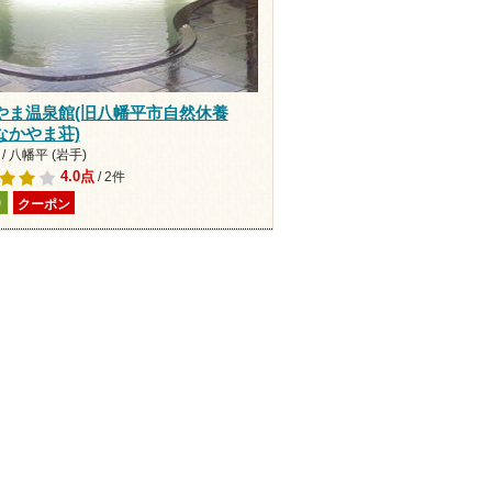
やま温泉館(旧八幡平市自然休養
なかやま荘)
/ 八幡平 (岩手)
4.0点
/ 2件
り
クーポン