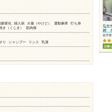
動脈硬化
婦人病
火傷（やけど）
運動麻痺
打ち身
なか
挫き（くじき）
筋肉痛
村 
岩手県 
そり
シャンプー
リンス
乳液
日帰