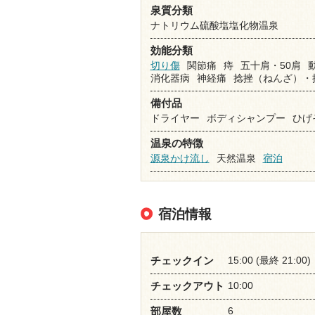
泉質分類
ナトリウム硫酸塩塩化物温泉
効能分類
切り傷
関節痛
痔
五十肩・50肩
消化器病
神経痛
捻挫（ねんざ）・
備付品
ドライヤー
ボディシャンプー
ひげ
温泉の特徴
源泉かけ流し
天然温泉
宿泊
宿泊情報
15:00 (最終 21:00)
チェックイン
10:00
チェックアウト
6
部屋数