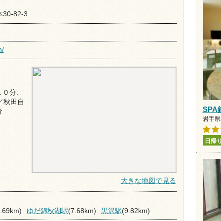
30-82-3
m/
１０分、
／秋田自
SP
分
岩手県 
日帰
大きな地図で見る
5.69km)
ゆだ錦秋湖駅
(7.68km)
黒沢駅
(9.82km)