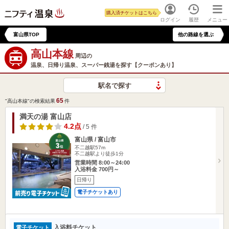
購入済チケットはこちら
ログイン
履歴
メニュー
富山県TOP
他の路線を選ぶ
高山本線
周辺の
温泉、日帰り温泉、スーパー銭湯を探す【クーポンあり】
駅名で探す
65
"高山本線"の検索結果
件
満天の湯 富山店
4.2点
/ 5 件
富山県 / 富山市
不二越駅57m
不二越駅より徒歩1分
営業時間 8:00～24:00
入浴料金 700円～
日帰り
電子チケットあり
入浴料チケット
電子チケット