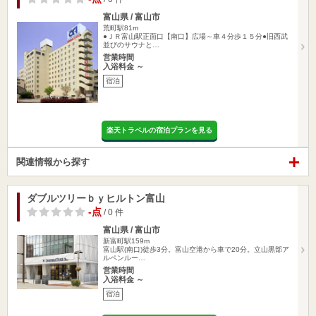
富山県 / 富山市
荒町駅81m
●ＪＲ富山駅正面口【南口】広場～車４分歩１５分●旧西武
並びのサウナと…
営業時間
入浴料金 ～
宿泊
楽天トラベルの宿泊プランを見る
関連情報から探す
ダブルツリーｂｙヒルトン富山
-点
/ 0 件
富山県 / 富山市
新富町駅159m
富山駅(南口)徒歩3分。富山空港から車で20分。立山黒部ア
ルペンルー…
営業時間
入浴料金 ～
宿泊