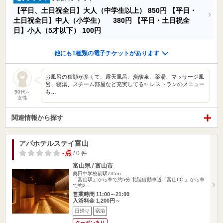
【平日、土日祝全日】大人（中学生以上）
850円
【平日・
土日祝全日】中人（小学生）
380円
【平日・土日祝全
日】小人（5才以下）
100円
他にも1種類の電子チケットがあります
お風呂の種類が多くて、露天風呂、炭酸泉、薬湯、マッサージ風
呂、寝湯、スチーム部屋など充実してる✨ レストランのメニュー
も…
50代～
女性
関連情報から探す
アパホテルステイ富山
-点
/ 0 件
富山県 / 富山市
奥田中学校前駅735m
「富山駅」から車で約5分 北陸自動車道「富山I.C.」から車
で約2…
営業時間 11:00～21:00
入浴料金 1,200円～
日帰り
宿泊
クーポンあり