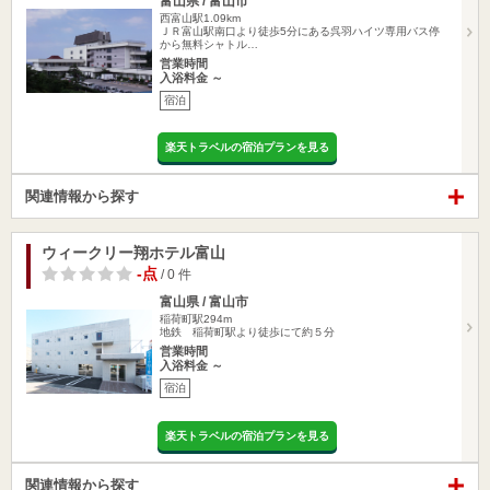
富山県 / 富山市
西富山駅1.09km
ＪＲ富山駅南口より徒歩5分にある呉羽ハイツ専用バス停
から無料シャトル…
営業時間
入浴料金 ～
宿泊
楽天トラベルの宿泊プランを見る
関連情報から探す
ウィークリー翔ホテル富山
-点
/ 0 件
富山県 / 富山市
稲荷町駅294m
地鉄 稲荷町駅より徒歩にて約５分
営業時間
入浴料金 ～
宿泊
楽天トラベルの宿泊プランを見る
関連情報から探す