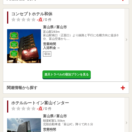
コンセプトホテル和休
-点
/ 0 件
富山県 / 富山市
富山駅283m
富山駅南口〈正面口）より線路と平行に右横方向に徒歩3
分、富山空港から…
営業時間
入浴料金 ～
宿泊
楽天トラベルの宿泊プランを見る
関連情報から探す
ホテルルートイン富山インター
-点
/ 0 件
富山県 / 富山市
朝菜町駅1.50km
北陸自動車道「富山IC」降りて約１分
営業時間