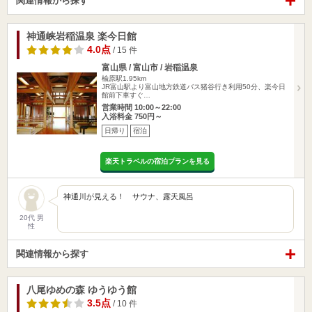
関連情報から探す
神通峡岩稲温泉 楽今日館
4.0点
/ 15 件
富山県 / 富山市 / 岩稲温泉
楡原駅1.95km
JR富山駅より富山地方鉄道バス猪谷行き利用50分、楽今日
館前下車すぐ…
営業時間 10:00～22:00
入浴料金 750円～
日帰り
宿泊
楽天トラベルの宿泊プランを見る
神通川が見える！ サウナ、露天風呂
20代 男
性
関連情報から探す
八尾ゆめの森 ゆうゆう館
3.5点
/ 10 件