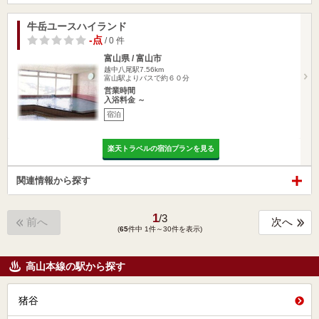
牛岳ユースハイランド
-点
/ 0 件
富山県 / 富山市
越中八尾駅7.56km
富山駅よりバスで約６０分
営業時間
入浴料金 ～
宿泊
楽天トラベルの宿泊プランを見る
関連情報から探す
1
/
3
前へ
次へ
(
65
件中 1件～30件を表示)
高山本線の駅から探す
猪谷