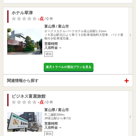
ホテル草津
-点
/ 0 件
富山県 / 富山市
オークスカナルパークホテル富山前駅1.31km
ＪＲ富山駅北口より車で３分駐車場無料大型車、バイク屋
根付き駐車場完備…
営業時間
入浴料金 ～
宿泊
楽天トラベルの宿泊プランを見る
関連情報から探す
ビジネス富屋旅館
-点
/ 0 件
富山県 / 富山市
不二越駅389m
JR富山駅から車7分
営業時間
入浴料金 ～
宿泊