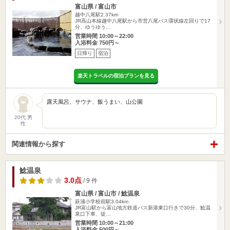
富山県 / 富山市
越中八尾駅2.37km
JR高山本線越中八尾駅から市営八尾バス環状線左回りで17
分、ゆうゆう…
営業時間 10:00～22:00
入浴料金 750円～
日帰り
宿泊
楽天トラベルの宿泊プランを見る
露天風呂、サウナ、飯うまい、山公園
20代 男
性
関連情報から探す
鯰温泉
3.0点
/ 9 件
富山県 / 富山市 / 鯰温泉
萩浦小学校前駅3.04km
JR富山駅から富山地方鉄道バス新港東口行きで30分、鯰温
泉口下車、徒…
営業時間 10:00～21:00
入浴料金 500円～