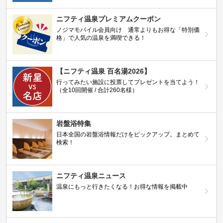
ニフティ温泉プレミアムクーポン
ノジマモバイル会員向け 通常よりもお得な「特別価
格」で人気の温泉を満喫できる！
【ニフティ温泉 百名湯2026】
行ってみたい施設に投票してプレゼントを当てよう！
（全10回開催 / 合計260名様）
岩盤浴特集
日本全国の岩盤浴情報だけをピックアップ。まとめて
検索！
ニフティ温泉ニュース
温泉にもっと行きたくなる！お得な情報を掲載中