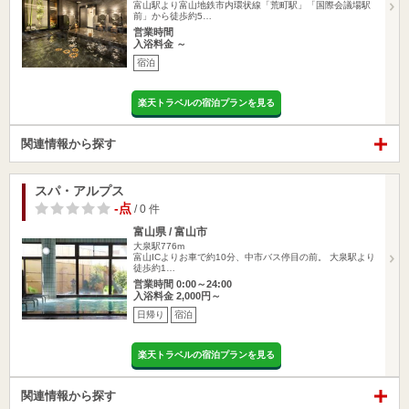
富山駅より富山地鉄市内環状線「荒町駅」「国際会議場駅
前」から徒歩約5…
営業時間
入浴料金 ～
宿泊
楽天トラベルの宿泊プランを見る
関連情報から探す
スパ・アルプス
-点
/ 0 件
富山県 / 富山市
大泉駅776m
富山ICよりお車で約10分、中市バス停目の前。 大泉駅より
徒歩約1…
営業時間 0:00～24:00
入浴料金 2,000円～
日帰り
宿泊
楽天トラベルの宿泊プランを見る
関連情報から探す