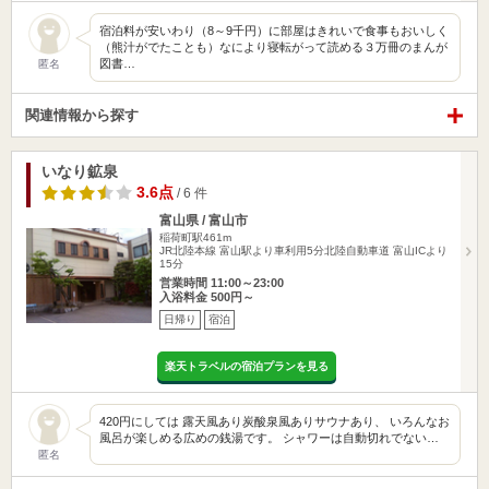
宿泊料が安いわり（8～9千円）に部屋はきれいで食事もおいしく
（熊汁がでたことも）なにより寝転がって読める３万冊のまんが
図書…
匿名
関連情報から探す
いなり鉱泉
3.6点
/ 6 件
富山県 / 富山市
稲荷町駅461m
JR北陸本線 富山駅より車利用5分北陸自動車道 富山ICより
15分
営業時間 11:00～23:00
入浴料金 500円～
日帰り
宿泊
楽天トラベルの宿泊プランを見る
420円にしては 露天風あり炭酸泉風ありサウナあり、 いろんなお
風呂が楽しめる広めの銭湯です。 シャワーは自動切れでない…
匿名