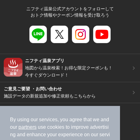
ニフティ温泉公式アカウントをフォローして
おトク情報やクーポン情報を受け取ろう
ニフティ温泉アプリ
地図から温泉検索！お得な限定クーポンも！
今すぐダウンロード！
ご意見ご要望 ・お問い合わせ
施設データの新規追加や修正依頼もこちらから
スマートフォン
/
PC
加盟店募集（資料請求）
広告出稿のご案内
By using our services, you agree that we and
our
partners
use cookies to improve advertisi
利用規約
ライフスタイルMEMBERS+規約
ng and enhance your experience on our servi
特定商取引法に基づく表記
ヘルプ
採用情報