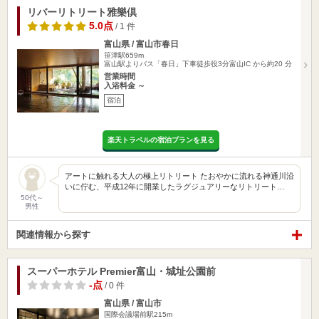
リバーリトリート雅樂倶
5.0点
/ 1 件
富山県 / 富山市春日
笹津駅659m
富山駅よりバス「春日」下車徒歩役3分富山IC から約20 分
営業時間
入浴料金 ～
宿泊
楽天トラベルの宿泊プランを見る
アートに触れる大人の極上リトリート たおやかに流れる神通川沿
いに佇む、平成12年に開業したラグジュアリーなリトリート…
50代～
男性
関連情報から探す
スーパーホテル Premier富山・城址公園前
-点
/ 0 件
富山県 / 富山市
国際会議場前駅215m