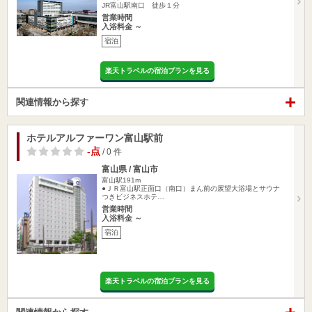
JR富山駅南口 徒歩１分
営業時間
入浴料金 ～
宿泊
楽天トラベルの宿泊プランを見る
関連情報から探す
ホテルアルファーワン富山駅前
-点
/ 0 件
富山県 / 富山市
富山駅191m
●ＪＲ富山駅正面口（南口）まん前の展望大浴場とサウナ
つきビジネスホテ…
営業時間
入浴料金 ～
宿泊
楽天トラベルの宿泊プランを見る