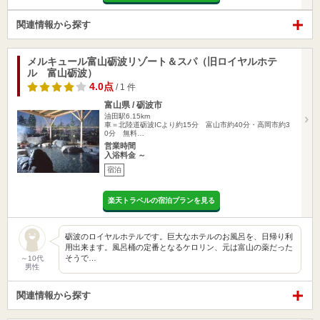
関連情報から探す
メルキュール富山砺波リゾート＆スパ（旧ロイヤルホテ
ル 富山砺波）
4.0点
/ 1 件
富山県 / 砺波市
油田駅6.15km
車＝北陸道砺波ICより約15分 富山市約40分・高岡市約3
0分 無料…
営業時間
入浴料金 ～
宿泊
楽天トラベルの宿泊プランを見る
砺波のロイヤルホテルです。巨大なホテルのお風呂を、日帰り利
用出来ます。風呂桶の定番となるケロリン、元は富山の薬だった
そうで…
～10代
男性
関連情報から探す