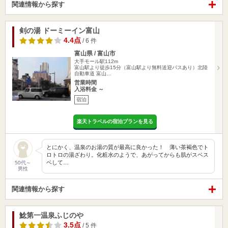
関連情報から探す
剣の湯 ドーミーイン富山
4.4点
/ 6 件
富山県 / 富山市
大手モール駅112m
富山駅より徒歩15分（富山駅より無料送迎バスあり）北陸
自動車道 富山…
営業時間
入浴料金 ～
宿泊
楽天トラベルの宿泊プランを見る
とにかく、温泉のお湯の質が最高に良かった！ 薄い茶褐色でト
ロトロの湯ざわり。化粧水のようで、あがってからも肌がスベス
ベして…
50代～
男性
関連情報から探す
鯰第一温泉ふじのや
3.5点
/ 5 件