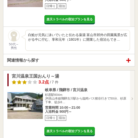
日帰り
宿泊
楽天トラベルの宿泊プランを見る
白鯰が元気に泳いでいたと伝わる薬湯 富山市郊外の田園風景が広
がる中に佇む、享和元年（1801年）に開業した宿泊もでき…
50代～
男性
関連情報から探す
宮川温泉王国おんり～湯
3.2点
/ 7 件
岐阜県 / 飛騨市 / 宮川温泉
杉原駅604m
JR高山本線飛騨古川駅から臨時バス猪谷行きで50分、杉原
下車、徒歩8…
営業時間 10:00～21:00
入浴料金 900円～
日帰り
宿泊
楽天トラベルの宿泊プランを見る