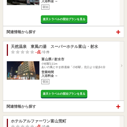
入浴料金 ～
宿泊
楽天トラベルの宿泊プランを見る
関連情報から探す
天然温泉 東風の湯 スーパーホテル富山・射水
-点
/ 0 件
富山県 / 射水市
小杉駅111m
あいの風とやま鉄道線「小杉駅」北口より徒歩1分
営業時間
入浴料金 ～
宿泊
楽天トラベルの宿泊プランを見る
関連情報から探す
ホテルアルファーワン富山荒町
-点
/ 0 件