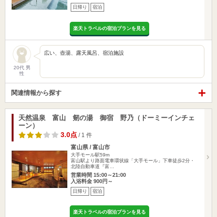
日帰り
宿泊
楽天トラベルの宿泊プランを見る
広い、壺湯、露天風呂、宿泊施設
20代 男
性
関連情報から探す
天然温泉 富山 剱の湯 御宿 野乃（ドーミーインチェ
ーン）
3.0点
/ 1 件
富山県 / 富山市
大手モール駅59m
富山駅より路面電車環状線「大手モール」下車徒歩2分・
北陸自動車道『富…
営業時間 15:00～21:00
入浴料金 900円～
日帰り
宿泊
楽天トラベルの宿泊プランを見る