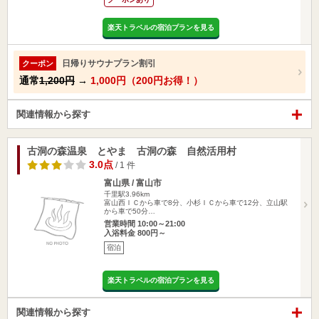
楽天トラベルの宿泊プランを見る
日帰りサウナプラン割引
クーポン
通常
1,200円
→
1,000円（200円お得！）
関連情報から探す
古洞の森温泉 とやま 古洞の森 自然活用村
3.0点
/ 1 件
富山県 / 富山市
千里駅3.96km
富山西ＩＣから車で8分、小杉ＩＣから車で12分、立山駅
から車で50分…
営業時間 10:00～21:00
入浴料金 800円～
宿泊
楽天トラベルの宿泊プランを見る
関連情報から探す