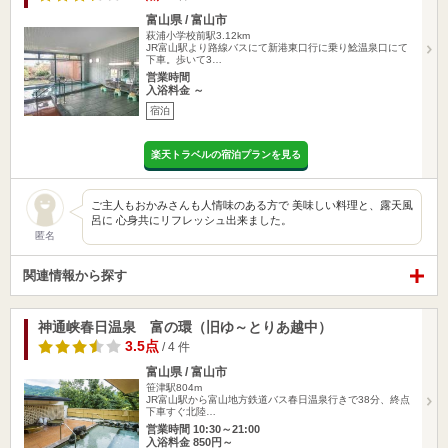
富山県 / 富山市
萩浦小学校前駅3.12km
JR富山駅より路線バスにて新港東口行に乗り鯰温泉口にて
下車。歩いて3…
営業時間
入浴料金 ～
宿泊
楽天トラベルの宿泊プランを見る
ご主人もおかみさんも人情味のある方で 美味しい料理と、露天風
呂に 心身共にリフレッシュ出来ました。
匿名
関連情報から探す
神通峡春日温泉 富の環（旧ゆ～とりあ越中）
3.5点
/ 4 件
富山県 / 富山市
笹津駅804m
JR富山駅から富山地方鉄道バス春日温泉行きで38分、終点
下車すぐ北陸…
営業時間 10:30～21:00
入浴料金 850円～