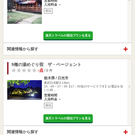
営業時間
入浴料金 ～
宿泊
楽天トラベルの宿泊プランを見る
関連情報から探す
9種の湯めぐり宿 ザ・ページェント
-点
/ 0 件
栃木県 / 日光市
東武日光駅3.13km
15：00～17：00【17：00迄のサービスです】お電話を頂
いた時…
営業時間
入浴料金 ～
宿泊
楽天トラベルの宿泊プランを見る
関連情報から探す