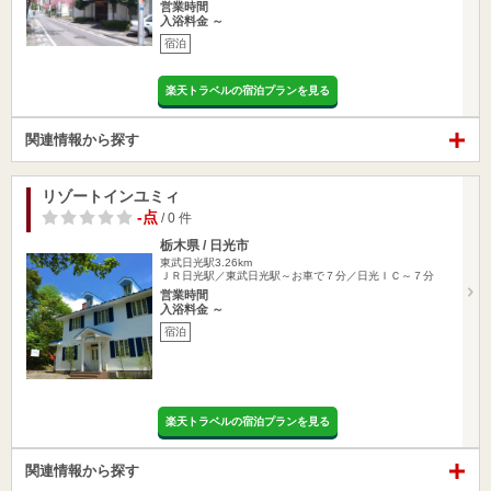
営業時間
入浴料金 ～
宿泊
楽天トラベルの宿泊プランを見る
関連情報から探す
リゾートインユミィ
-点
/ 0 件
栃木県 / 日光市
東武日光駅3.26km
ＪＲ日光駅／東武日光駅～お車で７分／日光ＩＣ～７分
営業時間
入浴料金 ～
宿泊
楽天トラベルの宿泊プランを見る
関連情報から探す