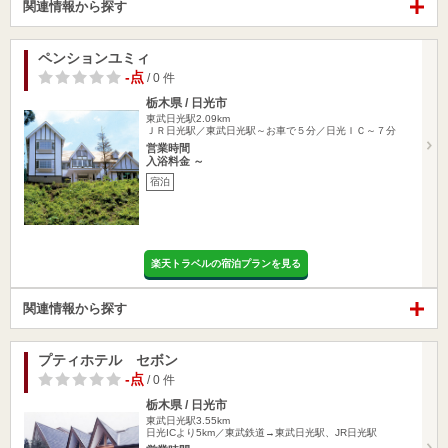
関連情報から探す
ペンションユミィ
-点
/ 0 件
栃木県 / 日光市
東武日光駅2.09km
ＪＲ日光駅／東武日光駅～お車で５分／日光ＩＣ～７分
営業時間
入浴料金 ～
宿泊
楽天トラベルの宿泊プランを見る
関連情報から探す
プティホテル セボン
-点
/ 0 件
栃木県 / 日光市
東武日光駅3.55km
日光ICより5km／東武鉄道→東武日光駅、JR日光駅