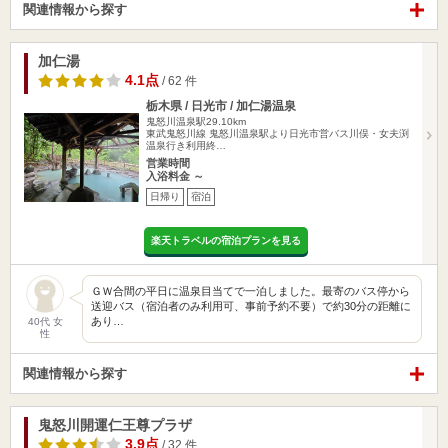
関連情報から探す
加仁湯
4.1点
/ 62 件
栃木県 / 日光市 / 加仁湯温泉
鬼怒川温泉駅29.10km
東武鬼怒川線 鬼怒川温泉駅より日光市営バス川俣・女夫渕
温泉行き利用終…
営業時間
入浴料金 ～
日帰り
宿泊
楽天トラベルの宿泊プランを見る
ＧＷ合間の平日に温泉目当てで一泊しました。最寄のバス停から
送迎バス（宿泊者のみ利用可、事前予約不要）で約30分の距離に
あり…
40代 女
性
関連情報から探す
鬼怒川開運仁王尊プラザ
3.9点
/ 32 件