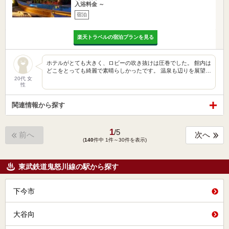
入浴料金 ～
宿泊
楽天トラベルの宿泊プランを見る
ホテルがとても大きく、ロビーの吹き抜けは圧巻でした。 館内は
どこをとっても綺麗で素晴らしかったです。 温泉も辺りを展望…
20代 女
性
関連情報から探す
1
/
5
前へ
次へ
(
140
件中 1件～30件を表示)
東武鉄道鬼怒川線の駅から探す
下今市
大谷向