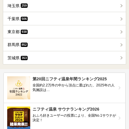
埼玉県
259
千葉県
506
東京都
938
群馬県
852
茨城県
353
第20回ニフティ温泉年間ランキング2025
全国約2.2万件の中から頂点に選ばれた、2025年の人
気施設は…
ニフティ温泉 サウナランキング2026
おふろ好きユーザーの投票により、全国No.1サウナが
決定！