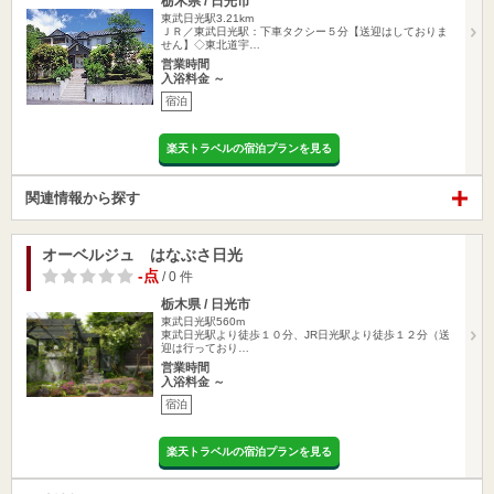
栃木県 / 日光市
東武日光駅3.21km
ＪＲ／東武日光駅：下車タクシー５分【送迎はしておりま
せん】◇東北道宇…
営業時間
入浴料金 ～
宿泊
楽天トラベルの宿泊プランを見る
関連情報から探す
オーベルジュ はなぶさ日光
-点
/ 0 件
栃木県 / 日光市
東武日光駅560m
東武日光駅より徒歩１０分、JR日光駅より徒歩１２分（送
迎は行っており…
営業時間
入浴料金 ～
宿泊
楽天トラベルの宿泊プランを見る