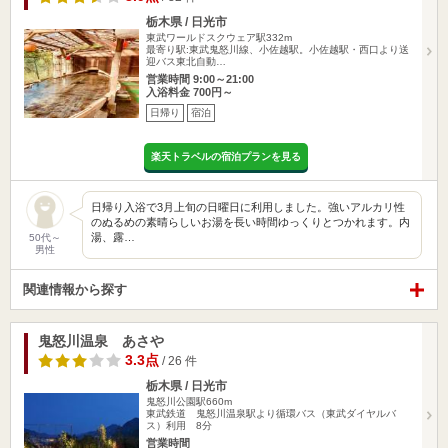
栃木県 / 日光市
東武ワールドスクウェア駅332m
最寄り駅:東武鬼怒川線、小佐越駅。小佐越駅・西口より送
迎バス東北自動…
営業時間 9:00～21:00
入浴料金 700円～
日帰り
宿泊
楽天トラベルの宿泊プランを見る
日帰り入浴で3月上旬の日曜日に利用しました。強いアルカリ性
のぬるめの素晴らしいお湯を長い時間ゆっくりとつかれます。内
湯、露…
50代～
男性
関連情報から探す
鬼怒川温泉 あさや
3.3点
/ 26 件
栃木県 / 日光市
鬼怒川公園駅660m
東武鉄道 鬼怒川温泉駅より循環バス（東武ダイヤルバ
ス）利用 8分
営業時間