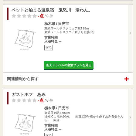
ペットと泊まる温泉宿 鬼怒川 湯わん。
-点
/ 0 件
栃木県 / 日光市
東武ワールドスクウェア駅319m
東武ワールドスクエア駅より徒歩3分
営業時間
入浴料金 ～
宿泊
楽天トラベルの宿泊プランを見る
関連情報から探す
ガストホフ あみ
-点
/ 0 件
栃木県 / 日光市
東武日光駅3.55km
日光ICより約10分。 国道120号線から必ずあみ看板を入
る。 間違…
営業時間
入浴料金 ～
宿泊