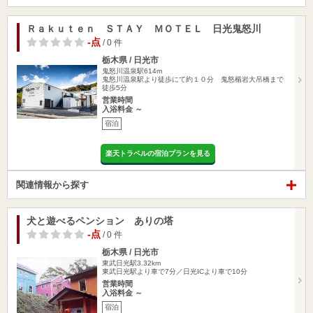
Ｒａｋｕｔｅｎ ＳＴＡＹ ＭＯＴＥＬ 日光鬼怒川
-点
/ 0 件
栃木県 / 日光市
鬼怒川温泉駅614m
鬼怒川温泉駅より徒歩にて約１０分 鬼怒楯岩大吊橋まで
徒歩5分
営業時間
入浴料金 ～
宿泊
楽天トラベルの宿泊プランを見る
関連情報から探す
犬と遊べるペンション ありの塔
-点
/ 0 件
栃木県 / 日光市
東武日光駅3.32km
東武日光駅より車で7分／日光ICより車で10分
営業時間
入浴料金 ～
宿泊