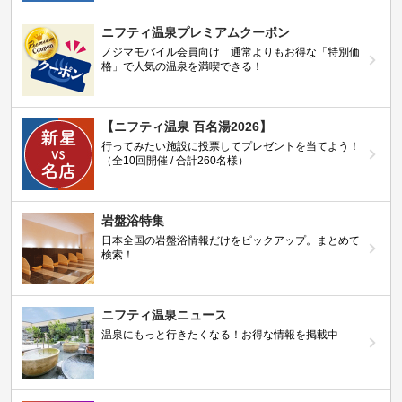
ニフティ温泉プレミアムクーポン
ノジマモバイル会員向け 通常よりもお得な「特別価
格」で人気の温泉を満喫できる！
【ニフティ温泉 百名湯2026】
行ってみたい施設に投票してプレゼントを当てよう！
（全10回開催 / 合計260名様）
岩盤浴特集
日本全国の岩盤浴情報だけをピックアップ。まとめて
検索！
ニフティ温泉ニュース
温泉にもっと行きたくなる！お得な情報を掲載中