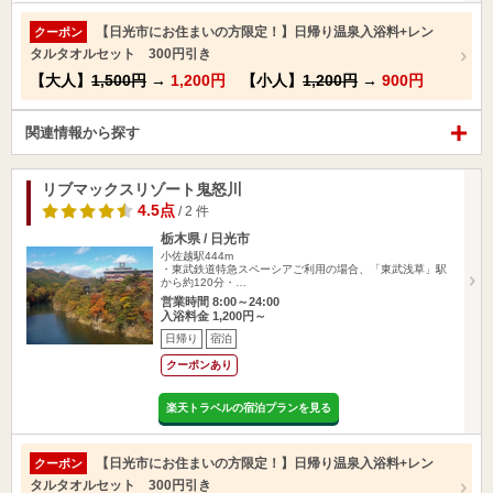
【日光市にお住まいの方限定！】日帰り温泉入浴料+レン
クーポン
タルタオルセット 300円引き
【大人】
1,500円
→
1,200円
【小人】
1,200円
→
900円
関連情報から探す
リブマックスリゾート鬼怒川
4.5点
/ 2 件
栃木県 / 日光市
小佐越駅444m
・東武鉄道特急スペーシアご利用の場合、「東武浅草」駅
から約120分・…
営業時間 8:00～24:00
入浴料金 1,200円～
日帰り
宿泊
クーポンあり
楽天トラベルの宿泊プランを見る
【日光市にお住まいの方限定！】日帰り温泉入浴料+レン
クーポン
タルタオルセット 300円引き