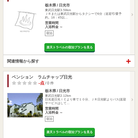
栃木県 / 日光市
東武日光駅3.59km
ＪＲまたは東武日光駅からタクシーで6分（送迎可/要予
約。16：45以…
営業時間
入浴料金 ～
宿泊
楽天トラベルの宿泊プランを見る
関連情報から探す
ペンション ラムチャップ日光
-点
/ 0 件
栃木県 / 日光市
東武日光駅2.12km
日光道日光ＩＣより車で１０分、ＪＲ日光駅よりバス(送迎
サービスはして…
営業時間
入浴料金 ～
宿泊
楽天トラベルの宿泊プランを見る