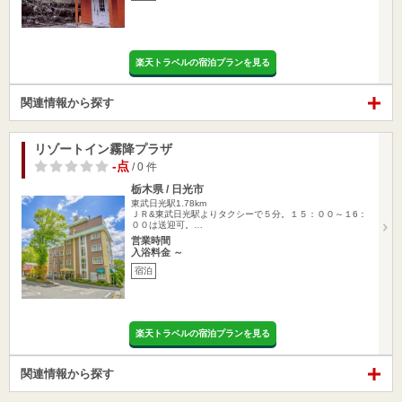
楽天トラベルの宿泊プランを見る
関連情報から探す
リゾートイン霧降プラザ
-点
/ 0 件
栃木県 / 日光市
東武日光駅1.78km
ＪＲ&東武日光駅よりタクシーで５分。１５：００～１6：
００は送迎可。…
営業時間
入浴料金 ～
宿泊
楽天トラベルの宿泊プランを見る
関連情報から探す