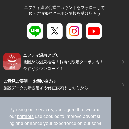
ニフティ温泉公式アカウントをフォローして
おトク情報やクーポン情報を受け取ろう
ニフティ温泉アプリ
地図から温泉検索！お得な限定クーポンも！
今すぐダウンロード！
ご意見ご要望 ・お問い合わせ
施設データの新規追加や修正依頼もこちらから
スマートフォン
/
PC
加盟店募集（資料請求）
広告出稿のご案内
By using our services, you agree that we and
our
partners
use cookies to improve advertisi
利用規約
ライフスタイルMEMBERS+規約
ng and enhance your experience on our servi
特定商取引法に基づく表記
ヘルプ
採用情報