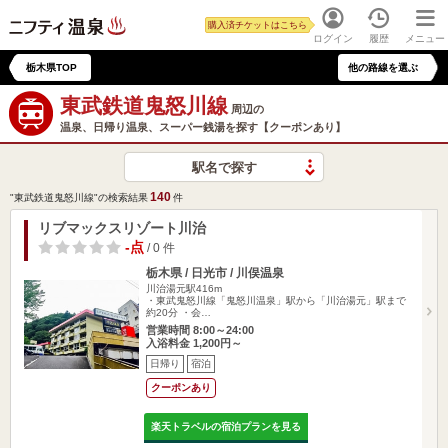
購入済チケットはこちら
ログイン
履歴
メニュー
栃木県TOP
他の路線を選ぶ
東武鉄道鬼怒川線
周辺の
温泉、日帰り温泉、スーパー銭湯を探す【クーポンあり】
駅名で探す
140
"東武鉄道鬼怒川線"の検索結果
件
リブマックスリゾート川治
-点
/ 0 件
栃木県 / 日光市 / 川俣温泉
川治湯元駅416m
・東武鬼怒川線「鬼怒川温泉」駅から「川治湯元」駅まで
約20分 ・会…
営業時間 8:00～24:00
入浴料金 1,200円～
日帰り
宿泊
クーポンあり
楽天トラベルの宿泊プランを見る