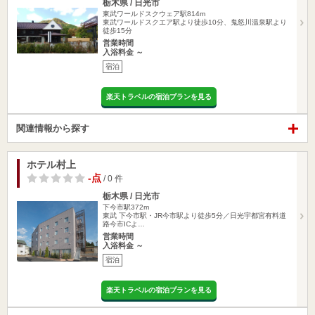
栃木県 / 日光市
東武ワールドスクウェア駅814m
東武ワールドスクエア駅より徒歩10分、鬼怒川温泉駅より
徒歩15分
営業時間
入浴料金 ～
宿泊
楽天トラベルの宿泊プランを見る
関連情報から探す
ホテル村上
-点
/ 0 件
栃木県 / 日光市
下今市駅372m
東武 下今市駅・JR今市駅より徒歩5分／日光宇都宮有料道
路今市ICよ…
営業時間
入浴料金 ～
宿泊
楽天トラベルの宿泊プランを見る