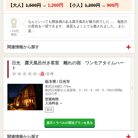
【大人】
1,500円
→
1,200円
【小人】
1,200円
→
900円
なんといっても開放感のある露天風呂が魅力的でした…。 鬼怒川
の景色を一望できます。 泉質もよくとても癒されました。 また
是…
～10代
男性
関連情報から探す
日光 露天風呂付き客室 離れの宿 ワンモアタイムハー
ト
-点
/ 0 件
栃木県 / 日光市
東武日光駅2.77km
東武日光駅から送迎有。3：15・4：00・5：00の3回制。
当日の予…
営業時間
入浴料金 ～
宿泊
楽天トラベルの宿泊プランを見る
関連情報から探す