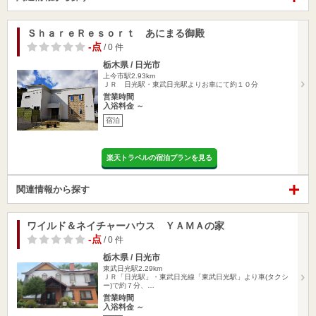
ＳｈａｒｅＲｅｓｏｒｔ あにまる御殿
-点
/ 0 件
栃木県 / 日光市
上今市駅2.93km
ＪＲ 日光駅・東武日光駅よりお車にて約１０分
営業時間
入浴料金 ～
宿泊
楽天トラベルの宿泊プランを見る
関連情報から探す
ワイルド＆ネイチャーハウス ＹＡＭＡの家
-点
/ 0 件
栃木県 / 日光市
東武日光駅2.29km
ＪＲ「日光駅」・東武日光線「東武日光駅」より車(タクシ
ー)で約７分、…
営業時間
入浴料金 ～