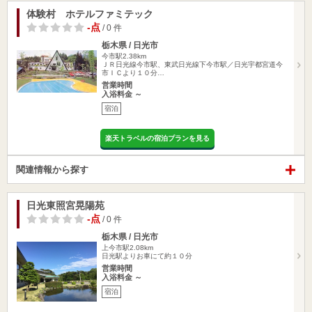
体験村 ホテルファミテック
-点
/ 0 件
栃木県 / 日光市
今市駅2.38km
ＪＲ日光線今市駅、東武日光線下今市駅／日光宇都宮道今
市ＩＣより１０分…
営業時間
入浴料金 ～
宿泊
楽天トラベルの宿泊プランを見る
関連情報から探す
日光東照宮晃陽苑
-点
/ 0 件
栃木県 / 日光市
上今市駅2.08km
日光駅よりお車にて約１０分
営業時間
入浴料金 ～
宿泊