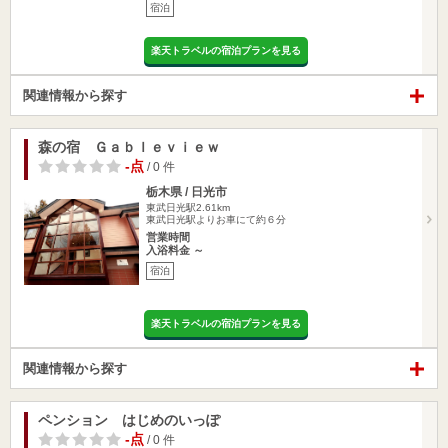
宿泊
楽天トラベルの宿泊プランを見る
関連情報から探す
森の宿 Ｇａｂｌｅｖｉｅｗ
-点
/ 0 件
栃木県 / 日光市
東武日光駅2.61km
東武日光駅よりお車にて約６分
営業時間
入浴料金 ～
宿泊
楽天トラベルの宿泊プランを見る
関連情報から探す
ペンション はじめのいっぽ
-点
/ 0 件