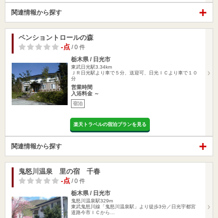
関連情報から探す
ペンショントロールの森
-点
/ 0 件
栃木県 / 日光市
東武日光駅3.34km
ＪＲ日光駅より車で５分、送迎可、日光ＩＣより車で１０
分
営業時間
入浴料金 ～
宿泊
楽天トラベルの宿泊プランを見る
関連情報から探す
鬼怒川温泉 里の宿 千春
-点
/ 0 件
栃木県 / 日光市
鬼怒川温泉駅329m
東武鬼怒川線「鬼怒川温泉駅」より徒歩3分／日光宇都宮
道路今市ＩＣから…