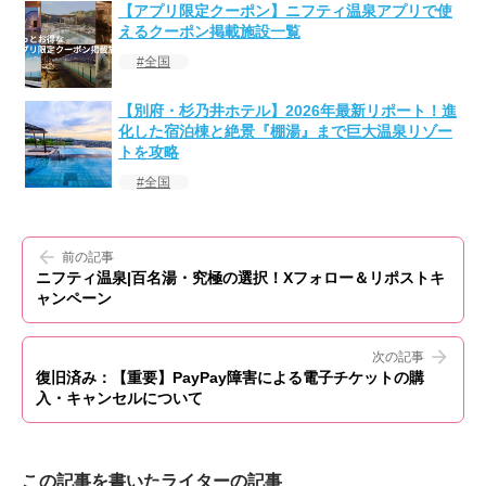
【アプリ限定クーポン】ニフティ温泉アプリで使
えるクーポン掲載施設一覧
全国
【別府・杉乃井ホテル】2026年最新リポート！進
化した宿泊棟と絶景『棚湯』まで巨大温泉リゾー
トを攻略
全国
前の記事
ニフティ温泉|百名湯・究極の選択！Xフォロー＆リポストキ
ャンペーン
次の記事
復旧済み：【重要】PayPay障害による電子チケットの購
入・キャンセルについて
この記事を書いたライターの記事