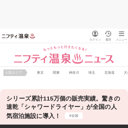
ログイン
履歴
メニュー
人気エリア
東京
関東
神奈川
埼玉
北海道
大
シリーズ累計115万個の販売実績。驚きの
速乾「シャワードライヤー」が全国の人
気宿泊施設に導入！
全国