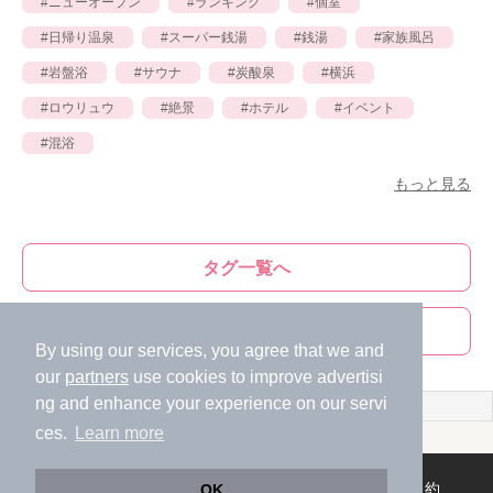
ニューオープン
ランキング
個室
日帰り温泉
スーパー銭湯
銭湯
家族風呂
岩盤浴
サウナ
炭酸泉
横浜
ロウリュウ
絶景
ホテル
イベント
混浴
もっと見る
タグ一覧へ
ライター一覧へ
By using our services, you agree that we and
our
partners
use cookies to improve advertisi
ng and enhance your experience on our servi
ces.
Learn more
ニフティ温泉
全国
シリーズ累計115万個の販売実績。驚きの速乾「シャワードライヤー」が全国の人気宿泊施設に導入！
スマートフォン
/
PC
お問い合わせ
利用規約
ライフスタイルMEMBERS+規約
OK