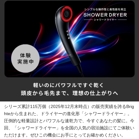
シリーズ累計115万個（2025年12月末時点）の販売実績を誇るBrig
hteから生まれた、ドライヤーの進化形「シャワードライヤー」。
圧倒的な軽量設計とパワフルな速乾力で、今すぐあなたの髪に。今
回、「シャワードライヤー」を全国の人気の宿泊施設にてご体験い
ただけます。ぜひこの機会にお手にとってお確かめください。