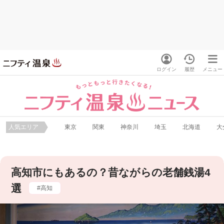
ログイン
履歴
メニュー
人気エリア
東京
関東
神奈川
埼玉
北海道
大
高知市にもあるの？昔ながらの老舗銭湯4
選
高知