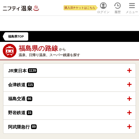
購入済チケットはこちら
ログイン
履歴
メニュー
福島県TOP
福島県の路線
から
温泉、日帰り温泉、スーパー銭湯を探す
JR東日本
1139
会津鉄道
115
福島交通
86
野岩鉄道
15
阿武隈急行
89